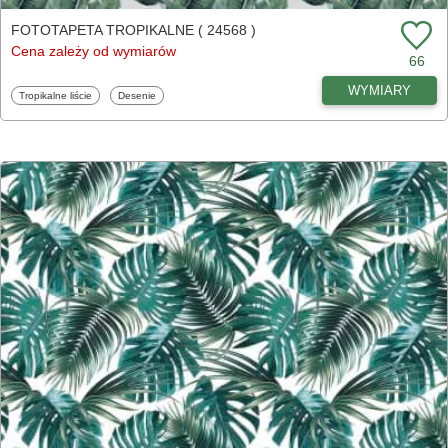
FOTOTAPETA TROPIKALNE ( 24568 )
Cena zależy od wymiarów
66
WYMIARY
Fototapety
Fototapety
Tropikalne liście
Desenie