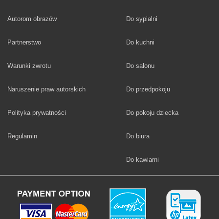
Fototapety
Autorom obrazów
Do sypialni
Fototapety
Partnerstwo
Do kuchni
Fototapety
Warunki zwrotu
Do salonu
Fototapety
Naruszenie praw autorskich
Do przedpokoju
Fototapety
Polityka prywatności
Do pokoju dziecka
Fototapety
Regulamin
Do biura
Fototapety
Do kawiarni