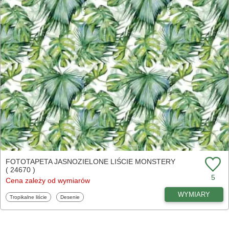
FOTOTAPETA JASNOZIELONE LIŚCIE MONSTERY
( 24670 )
5
Cena zależy od wymiarów
WYMIARY
Fototapety
Fototapety
Tropikalne liście
Desenie