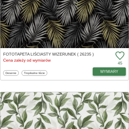
FOTOTAPETA LIŚCIASTY WIZERUNEK ( 26235 )
Cena zależy od wymiarów
45
WYMIARY
Fototapety
Fototapety
Desenie
Tropikalne liście