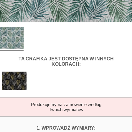
DLA FOTOTAPETY JASNY WZÓR LIŚ
TA GRAFIKA
JEST DOSTĘPNA W INNYCH
KOLORACH:
Produkujemy na zamówienie według
Twoich wymiarów
DOPASUJ FOTOTAP
FOTOTAPETY J
1. WPROWADŹ WYMIARY: