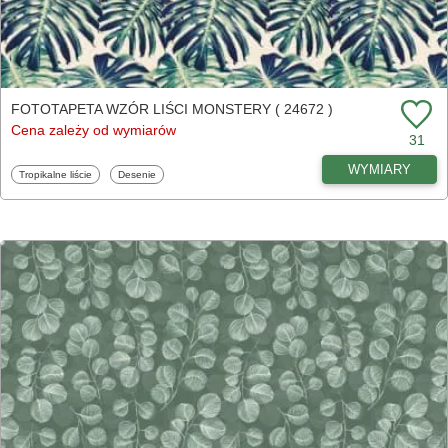
FOTOTAPETA WZÓR LIŚCI MONSTERY ( 24672 )
Cena zależy od wymiarów
31
WYMIARY
Fototapety
Fototapety
Tropikalne liście
Desenie