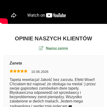
O TA
OPINIE NASZYCH KLIENTÓW
Napisz opinię
Ocena
Żaneta
10.06.2026
Numer zamówienia
Tapeta rewelacja! Jakość bez zarzutu. Efekt Wow!!
Chciałam też napisać że obsługa na medal :) przez
swoje gapiostwo zamówiłam dwie tapety.
Błyskawiczna odpowiedź od sprzedawcy i
Imię
bezproblemowy zwrot pieniędzy. Wszystko
załatwione w dwóch mailach. Jestem mega
zadowolona i serdecznie polecam ❤️