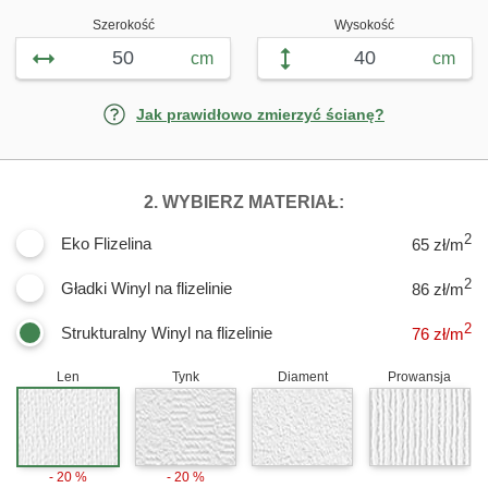
Szerokość
Wysokość
cm
cm
Jak prawidłowo zmierzyć ścianę?
DLA FOTOTAPET
2. WYBIERZ MATERIAŁ:
2
Eko Flizelina
65 zł/m
2
Gładki Winyl na flizelinie
86 zł/m
2
Strukturalny Winyl na flizelinie
76
zł/m
Len
Tynk
Diament
Prowansja
- 20 %
- 20 %