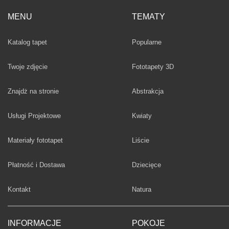
MENU
TEMATY
Fototapety
Katalog tapet
Popularne
Twoje zdjęcie
Fototapety 3D
Fototapety
Znajdż na stronie
Abstrakcja
Fototapety
Usługi Projektowe
Kwiaty
Fototapety
Materiały fototapet
Liście
Fototapety
Płatność i Dostawa
Dziecięce
Fototapety
Kontakt
Natura
INFORMACJE
POKOJE