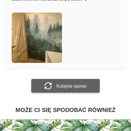
Komentarz
Załącz zdjęcie
Prześlij opinię
Kolejne opinie
MOŻE CI SIĘ SPODOBAĆ RÓWNIEŻ