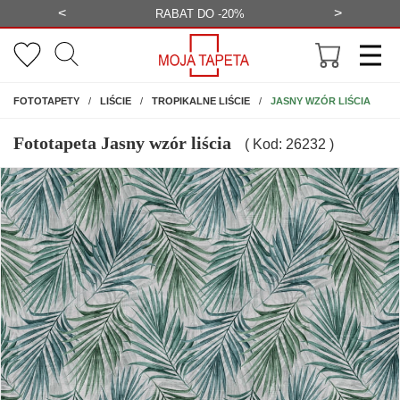
<
>
-20%
BEZPŁATNA WIZUALIZACJA
WYS
NA ŚCIANĘ
JASNY WZÓR LIŚCIA
FOTOTAPETY
LIŚCIE
TROPIKALNE LIŚCIE
Fototapeta Jasny wzór liścia
( Kod: 26232 )