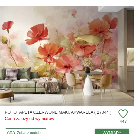
FOTOTAPETA CZERWONE MAKI, AKWARELA ( 27044 )
Cena zależy od wymiarów
447
fototapety
do Czerwone maki, akwarela
WYMIARY
Zobacz
podobne