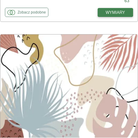
63
fototapety
do Czerwony zachód słońca
WYMIARY
Zobacz
podobne