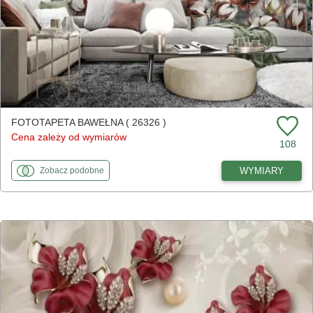
FOTOTAPETA BAWEŁNA ( 26326 )
Cena zależy od wymiarów
108
fototapety
do Bawełna
WYMIARY
Zobacz
podobne