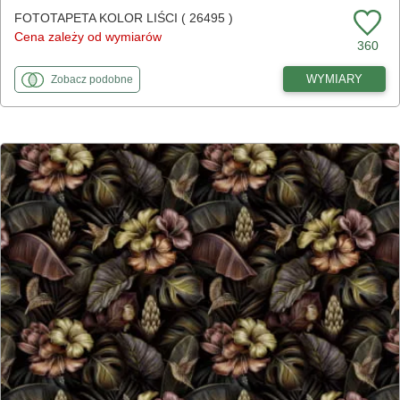
FOTOTAPETA KOLOR LIŚCI ( 26495 )
Cena zależy od wymiarów
360
fototapety
do Kolor liści
WYMIARY
Zobacz
podobne