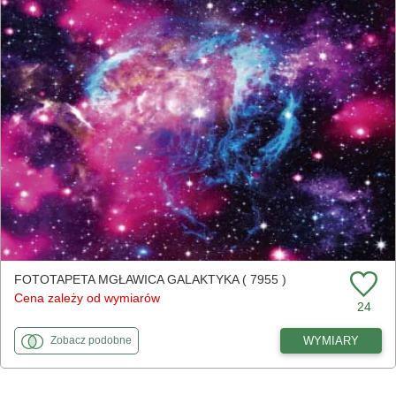
FOTOTAPETA MGŁAWICA GALAKTYKA ( 7955 )
Cena zależy od wymiarów
24
fototapety
do Mgławica galaktyka
WYMIARY
Zobacz
podobne