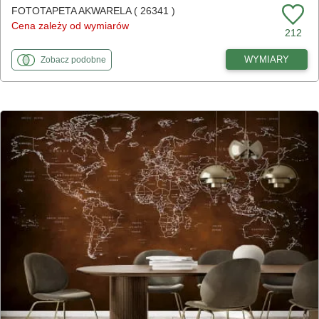
FOTOTAPETA AKWARELA ( 26341 )
Cena zależy od wymiarów
212
fototapety
do Akwarela
WYMIARY
Zobacz
podobne