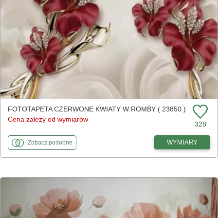
FOTOTAPETA CZERWONE KWIATY W ROMBY ( 23850 )
Cena zależy od wymiarów
328
fototapety
do Czerwone kwiaty w romby
WYMIARY
Zobacz
podobne