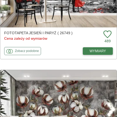
FOTOTAPETA JESIEŃ I PARYŻ ( 26749 )
Cena zależy od wymiarów
489
fototapety
do Jesień i Paryż
WYMIARY
Zobacz
podobne