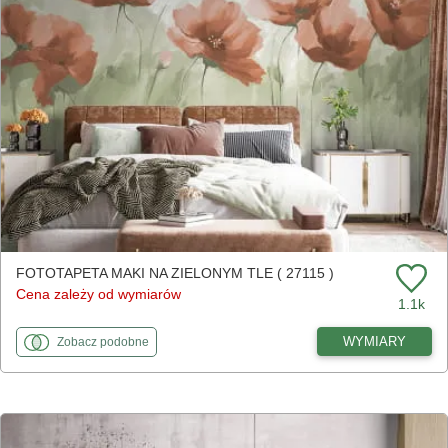
FOTOTAPETA MAKI NA ZIELONYM TLE ( 27115 )
Cena zależy od wymiarów
1.1k
fototapety
do Maki na zielonym tle
WYMIARY
Zobacz
podobne