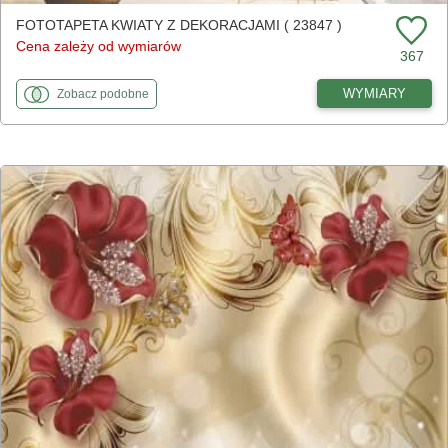
FOTOTAPETA KWIATY Z DEKORACJAMI ( 23847 )
Cena zależy od wymiarów
367
fototapety
do Kwiaty z dekoracjami
WYMIARY
Zobacz
podobne