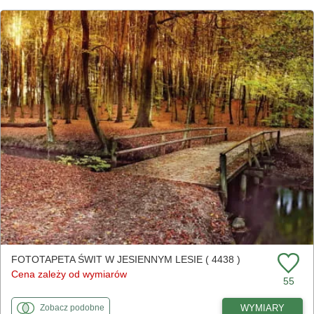
FOTOTAPETA ŚWIT W JESIENNYM LESIE ( 4438 )
Cena zależy od wymiarów
55
fototapety
do Świt w jesiennym lesie
WYMIARY
Zobacz
podobne