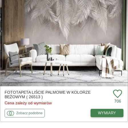
FOTOTAPETA LIŚCIE PALMOWE W KOLORZE
BEŻOWYM ( 26513 )
706
Cena zależy od wymiarów
fototapety
do Liście palmowe w kolorze beżowym
WYMIARY
Zobacz
podobne