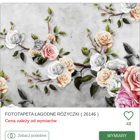
FOTOTAPETA ŁAGODNE RÓŻYCZKI ( 26146 )
Cena zależy od wymiarów
48
fototapety
do Łagodne różyczki
WYMIARY
Zobacz
podobne