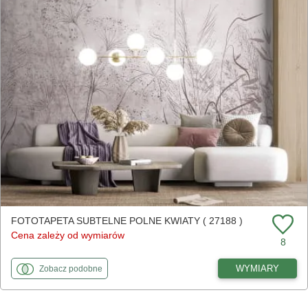
FOTOTAPETA SUBTELNE POLNE KWIATY ( 27188 )
Cena zależy od wymiarów
8
fototapety
do Subtelne polne kwiaty
WYMIARY
Zobacz
podobne