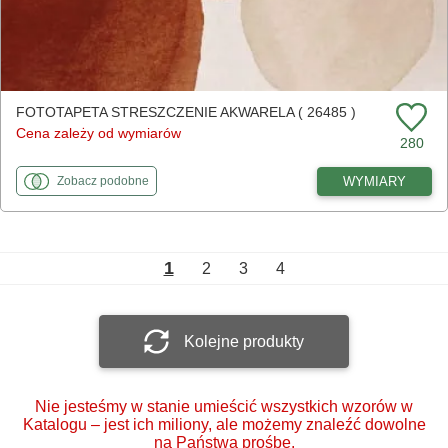
FOTOTAPETA STRESZCZENIE AKWARELA ( 26485 )
Cena zależy od wymiarów
280
fototapety
do Streszczenie akwarela
WYMIARY
Zobacz
podobne
1
2
3
4
Kolejne produkty
Nie jesteśmy w stanie umieścić wszystkich wzorów w
Katalogu – jest ich miliony, ale możemy znaleźć dowolne
na Państwa prośbę.