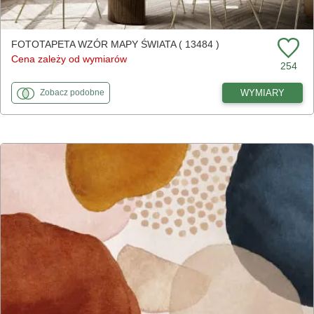
FOTOTAPETA WZÓR MAPY ŚWIATA ( 13484 )
Cena zależy od wymiarów
254
fototapety
do Wzór mapy świata
WYMIARY
Zobacz
podobne