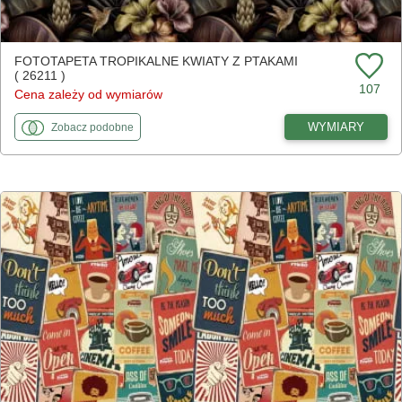
FOTOTAPETA TROPIKALNE KWIATY Z PTAKAMI
( 26211 )
107
Cena zależy od wymiarów
fototapety
do Tropikalne kwiaty z ptakami
WYMIARY
Zobacz
podobne