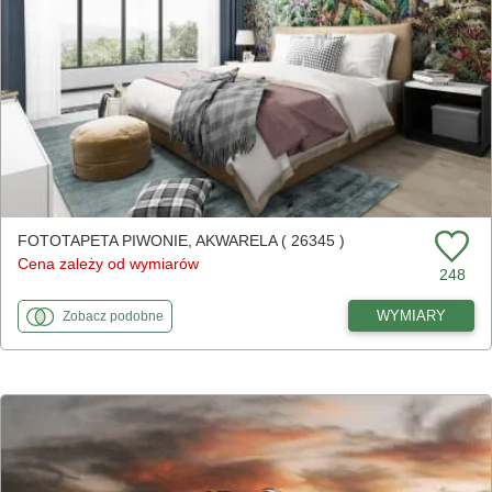
FOTOTAPETA PIWONIE, AKWARELA ( 26345 )
Cena zależy od wymiarów
248
fototapety
do Piwonie, akwarela
WYMIARY
Zobacz
podobne