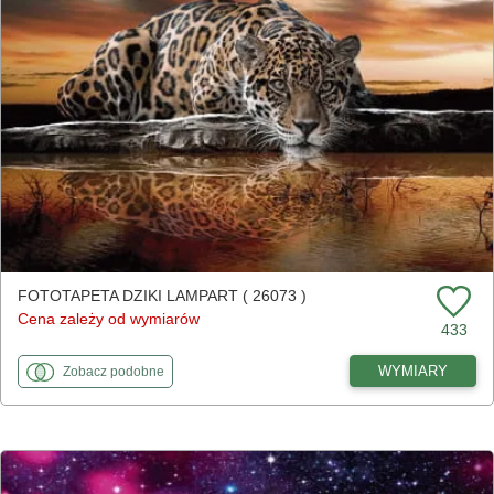
FOTOTAPETA DZIKI LAMPART ( 26073 )
Cena zależy od wymiarów
433
fototapety
do Dziki lampart
WYMIARY
Zobacz
podobne