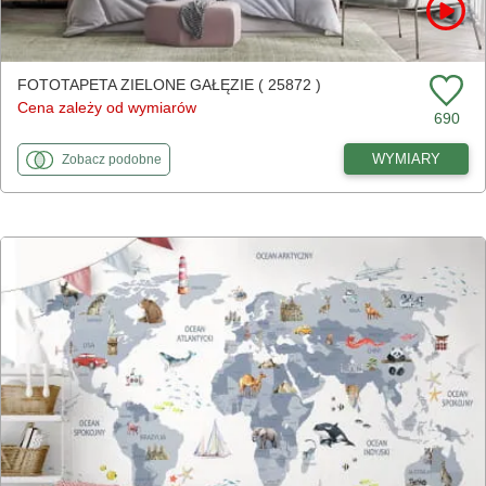
FOTOTAPETA ZIELONE GAŁĘZIE ( 25872 )
Cena zależy od wymiarów
690
fototapety
do Zielone gałęzie
WYMIARY
Zobacz
podobne