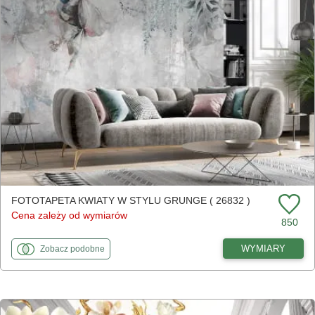
FOTOTAPETA KWIATY W STYLU GRUNGE ( 26832 )
Cena zależy od wymiarów
850
fototapety
do Kwiaty w stylu grunge
WYMIARY
Zobacz
podobne