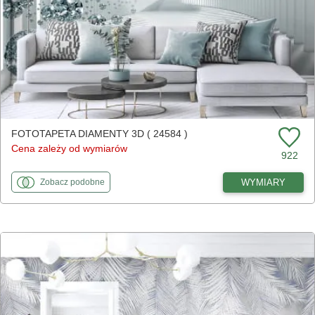
FOTOTAPETA DIAMENTY 3D ( 24584 )
Cena zależy od wymiarów
922
fototapety
do Diamenty 3D
WYMIARY
Zobacz
podobne