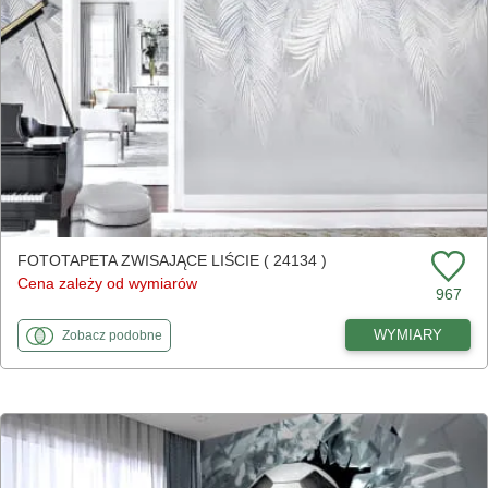
FOTOTAPETA ZWISAJĄCE LIŚCIE ( 24134 )
Cena zależy od wymiarów
967
fototapety
do Zwisające liście
WYMIARY
Zobacz
podobne