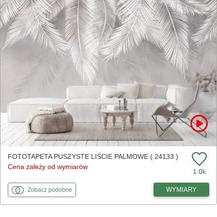
FOTOTAPETA PUSZYSTE LIŚCIE PALMOWE ( 24133 )
Cena zależy od wymiarów
1.0k
fototapety
do Puszyste liście palmowe
WYMIARY
Zobacz
podobne