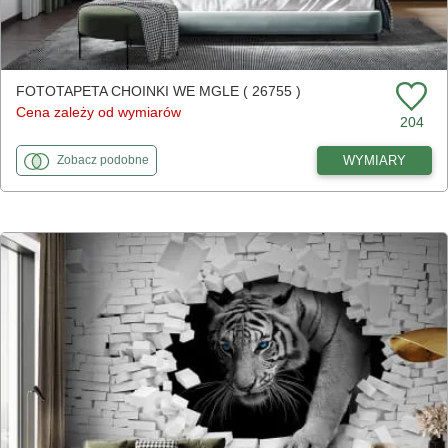
FOTOTAPETA CHOINKI WE MGLE ( 26755 )
Cena zależy od wymiarów
204
fototapety
do Choinki we mgle
WYMIARY
Zobacz
podobne