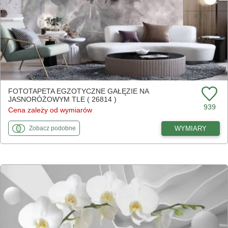
FOTOTAPETA EGZOTYCZNE GAŁĘZIE NA
JASNORÓŻOWYM TLE ( 26814 )
939
Cena zależy od wymiarów
fototapety
do Egzotyczne gałęzie na jasnoróżowym tle
WYMIARY
Zobacz
podobne