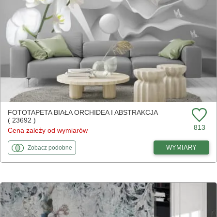
FOTOTAPETA BIAŁA ORCHIDEA I ABSTRAKCJA
( 23692 )
813
Cena zależy od wymiarów
fototapety
do Biała orchidea i abstrakcja
WYMIARY
Zobacz
podobne