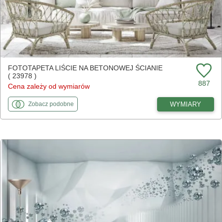
FOTOTAPETA LIŚCIE NA BETONOWEJ ŚCIANIE
( 23978 )
887
Cena zależy od wymiarów
fototapety
do Liście na betonowej ścianie
WYMIARY
Zobacz
podobne