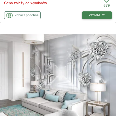
Cena zależy od wymiarów
679
fototapety
do Kwiaty i ptaki
WYMIARY
Zobacz
podobne