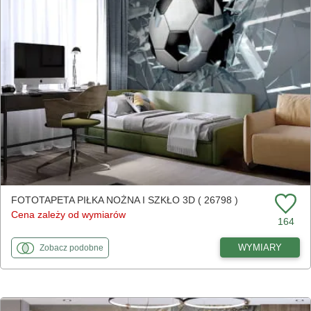
FOTOTAPETA PIŁKA NOŻNA I SZKŁO 3D ( 26798 )
Cena zależy od wymiarów
164
fototapety
do Piłka nożna i szkło 3D
WYMIARY
Zobacz
podobne