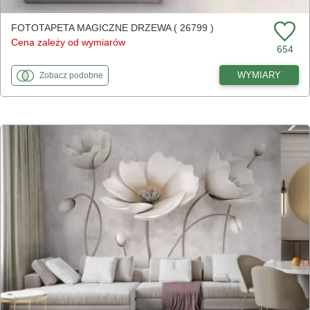
FOTOTAPETA MAGICZNE DRZEWA ( 26799 )
Cena zależy od wymiarów
654
fototapety
do Magiczne drzewa
WYMIARY
Zobacz
podobne