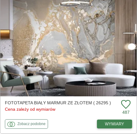
FOTOTAPETA BIAŁY MARMUR ZE ZŁOTEM ( 26295 )
Cena zależy od wymiarów
487
fototapety
do Biały marmur ze złotem
WYMIARY
Zobacz
podobne