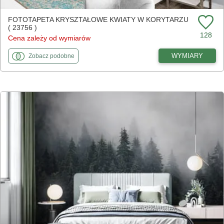
FOTOTAPETA KRYSZTAŁOWE KWIATY W KORYTARZU
( 23756 )
128
Cena zależy od wymiarów
fototapety
do Kryształowe kwiaty w korytarzu
WYMIARY
Zobacz
podobne