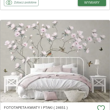
fototapety
do Sześciokąty geometryczne
WYMIARY
Zobacz
podobne
FOTOTAPETA KWIATY I PTAKI ( 24651 )