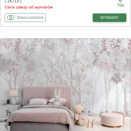
( 26713 )
756
Cena zależy od wymiarów
fototapety
do Srebrzyste liście palmowe
WYMIARY
Zobacz
podobne