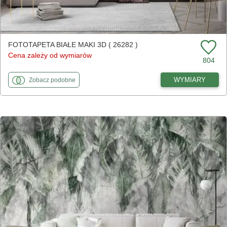
FOTOTAPETA BIAŁE MAKI 3D ( 26282 )
Cena zależy od wymiarów
804
fototapety
do Białe maki 3D
WYMIARY
Zobacz
podobne