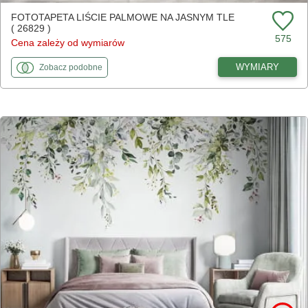
FOTOTAPETA LIŚCIE PALMOWE NA JASNYM TLE
( 26829 )
575
Cena zależy od wymiarów
fototapety
do Liście palmowe na jasnym tle
WYMIARY
Zobacz
podobne