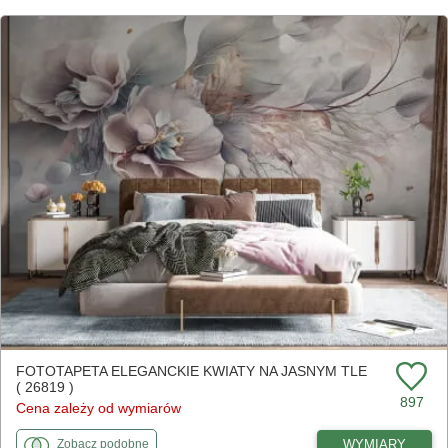
FOTOTAPETA ELEGANCKIE KWIATY NA JASNYM TLE
( 26819 )
897
Cena zależy od wymiarów
fototapety
do Eleganckie kwiaty na jasnym tle
WYMIARY
Zobacz
podobne