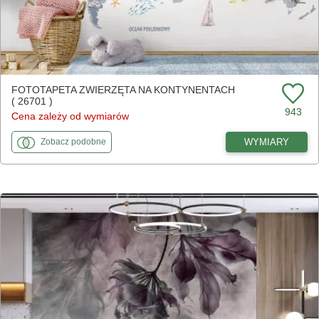
FOTOTAPETA ZWIERZĘTA NA KONTYNENTACH
( 26701 )
943
Cena zależy od wymiarów
fototapety
do Zwierzęta na kontynentach
WYMIARY
Zobacz
podobne