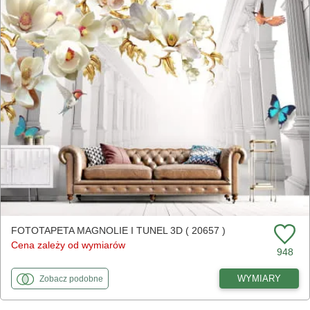
FOTOTAPETA MAGNOLIE I TUNEL 3D ( 20657 )
Cena zależy od wymiarów
948
fototapety
do Magnolie i tunel 3D
WYMIARY
Zobacz
podobne