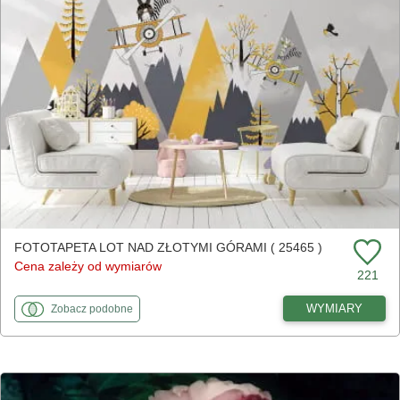
FOTOTAPETA LOT NAD ZŁOTYMI GÓRAMI ( 25465 )
Cena zależy od wymiarów
221
fototapety
do Lot nad złotymi górami
WYMIARY
Zobacz
podobne