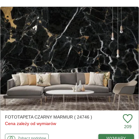
FOTOTAPETA CZARNY MARMUR ( 24746 )
Cena zależy od wymiarów
209
fototapety
do Czarny marmur
WYMIARY
Zobacz
podobne