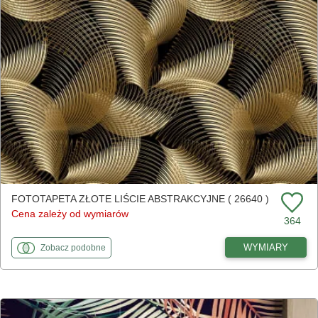
FOTOTAPETA ZŁOTE LIŚCIE ABSTRAKCYJNE ( 26640 )
Cena zależy od wymiarów
364
fototapety
do Złote liście abstrakcyjne
WYMIARY
Zobacz
podobne