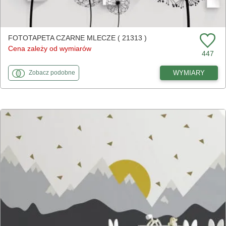
FOTOTAPETA CZARNE MLECZE ( 21313 )
Cena zależy od wymiarów
447
fototapety
do Czarne mlecze
WYMIARY
Zobacz
podobne