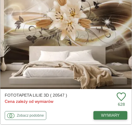
FOTOTAPETA LILIE 3D ( 20547 )
Cena zależy od wymiarów
628
fototapety
do Lilie 3D
WYMIARY
Zobacz
podobne