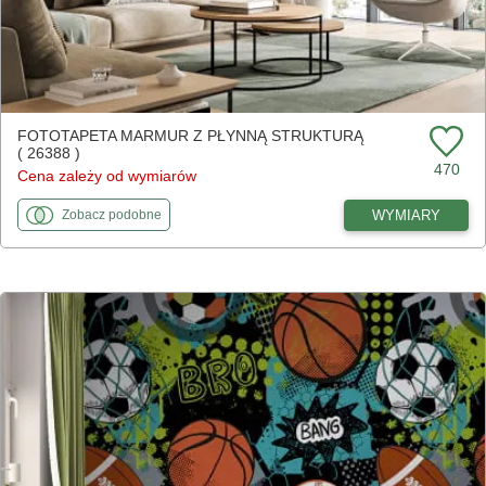
FOTOTAPETA MARMUR Z PŁYNNĄ STRUKTURĄ
( 26388 )
470
Cena zależy od wymiarów
fototapety
do Marmur z płynną strukturą
WYMIARY
Zobacz
podobne