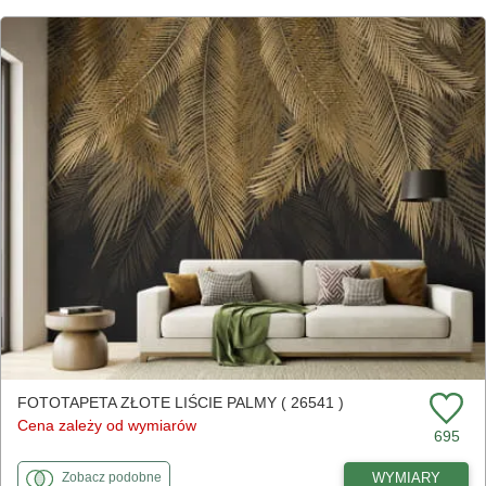
FOTOTAPETA ZŁOTE LIŚCIE PALMY ( 26541 )
Cena zależy od wymiarów
695
fototapety
do Złote liście palmy
WYMIARY
Zobacz
podobne