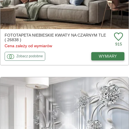
FOTOTAPETA NIEBIESKIE KWIATY NA CZARNYM TLE
( 26838 )
915
Cena zależy od wymiarów
fototapety
do Niebieskie kwiaty na czarnym tle
WYMIARY
Zobacz
podobne