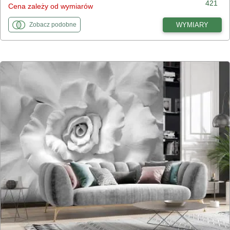
421
Cena zależy od wymiarów
fototapety
do Jasne kwiaty na czarnym tle
WYMIARY
Zobacz
podobne