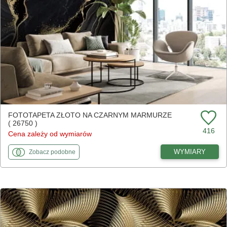
FOTOTAPETA ZŁOTO NA CZARNYM MARMURZE
( 26750 )
416
Cena zależy od wymiarów
fototapety
do Złoto na czarnym marmurze
WYMIARY
Zobacz
podobne