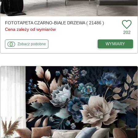
FOTOTAPETA CZARNO-BIAŁE DRZEWA ( 21486 )
Cena zależy od wymiarów
202
fototapety
do Czarno-białe drzewa
WYMIARY
Zobacz
podobne