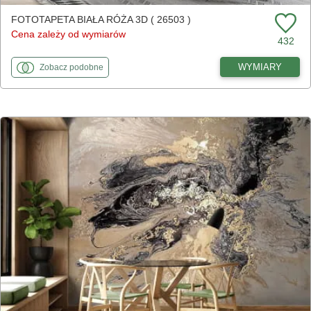
FOTOTAPETA BIAŁA RÓŻA 3D ( 26503 )
Cena zależy od wymiarów
432
fototapety
do Biała róża 3D
WYMIARY
Zobacz
podobne