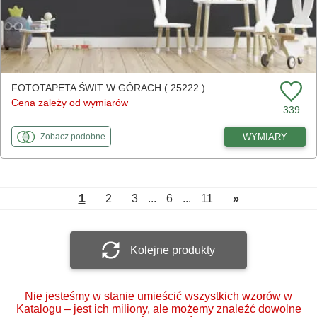
FOTOTAPETA ŚWIT W GÓRACH ( 25222 )
Cena zależy od wymiarów
339
fototapety
do Świt w górach
WYMIARY
Zobacz
podobne
1
2
3
...
6
...
11
»
Kolejne produkty
Nie jesteśmy w stanie umieścić wszystkich wzorów w
Katalogu – jest ich miliony, ale możemy znaleźć dowolne