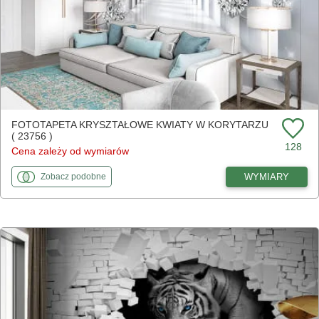
FOTOTAPETA KRYSZTAŁOWE KWIATY W KORYTARZU
( 23756 )
128
Cena zależy od wymiarów
fototapety
do Kryształowe kwiaty w korytarzu
WYMIARY
Zobacz
podobne