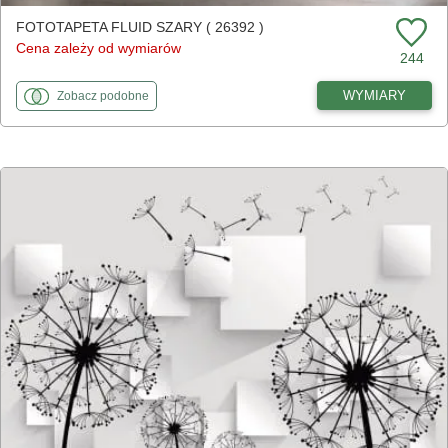
FOTOTAPETA FLUID SZARY ( 26392 )
Cena zależy od wymiarów
244
fototapety
do Fluid szary
WYMIARY
Zobacz
podobne