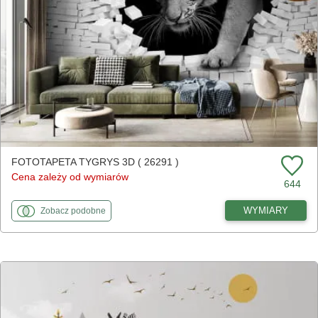
FOTOTAPETA TYGRYS 3D ( 26291 )
Cena zależy od wymiarów
644
fototapety
do Tygrys 3D
WYMIARY
Zobacz
podobne