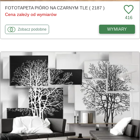
FOTOTAPETA PIÓRO NA CZARNYM TLE ( 2187 )
Cena zależy od wymiarów
416
fototapety
do Pióro na czarnym tle
WYMIARY
Zobacz
podobne