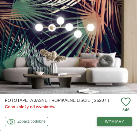
FOTOTAPETA JASNE TROPIKALNE LIŚCIE ( 25207 )
Cena zależy od wymiarów
346
fototapety
do Jasne tropikalne liście
WYMIARY
Zobacz
podobne