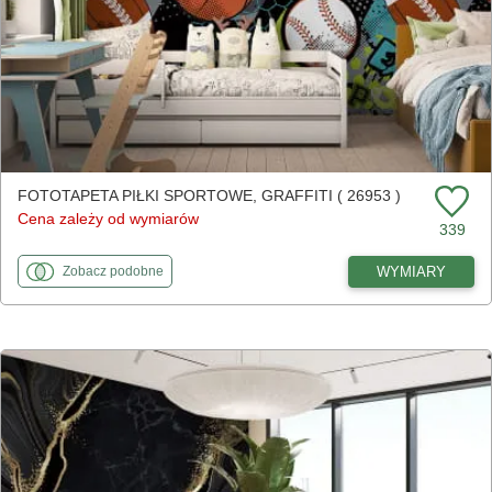
FOTOTAPETA PIŁKI SPORTOWE, GRAFFITI ( 26953 )
Cena zależy od wymiarów
339
fototapety
do Piłki sportowe, graffiti
WYMIARY
Zobacz
podobne