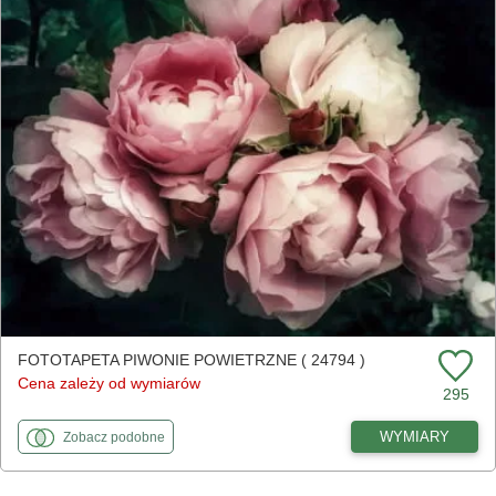
FOTOTAPETA PIWONIE POWIETRZNE ( 24794 )
Cena zależy od wymiarów
295
fototapety
do Piwonie powietrzne
WYMIARY
Zobacz
podobne