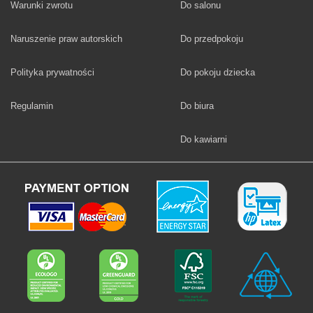
Fototapety
Warunki zwrotu
Do salonu
Fototapety
Naruszenie praw autorskich
Do przedpokoju
Fototapety
Polityka prywatności
Do pokoju dziecka
Fototapety
Regulamin
Do biura
Fototapety
Do kawiarni