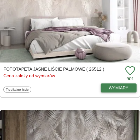
FOTOTAPETA JASNE LIŚCIE PALMOWE ( 26512 )
Cena zależy od wymiarów
901
WYMIARY
Fototapety
Tropikalne liście