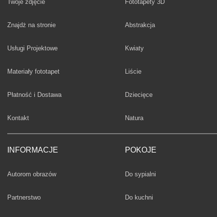
Twoje zdjęcie
Fototapety 3D
Fototapety
Znajdż na stronie
Abstrakcja
Fototapety
Usługi Projektowe
Kwiaty
Fototapety
Materiały fototapet
Liście
Fototapety
Płatność i Dostawa
Dziecięce
Fototapety
Kontakt
Natura
INFORMACJE
POKOJE
Fototapety
Autorom obrazów
Do sypialni
Fototapety
Partnerstwo
Do kuchni