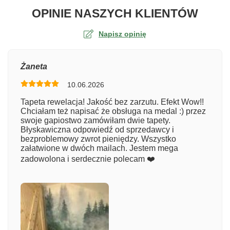
O TA
OPINIE NASZYCH KLIENTÓW
Napisz opinię
Ocena
Żaneta
10.06.2026
Numer zamówienia
Tapeta rewelacja! Jakość bez zarzutu. Efekt Wow!!
Chciałam też napisać że obsługa na medal :) przez
swoje gapiostwo zamówiłam dwie tapety.
Błyskawiczna odpowiedź od sprzedawcy i
Imię
bezproblemowy zwrot pieniędzy. Wszystko
załatwione w dwóch mailach. Jestem mega
zadowolona i serdecznie polecam ❤️
Komentarz