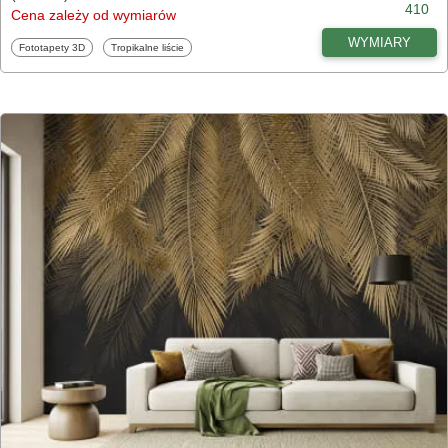
410
Cena zależy od wymiarów
WYMIARY
Fototapety
Fototapety
Fototapety 3D
Tropikalne liście