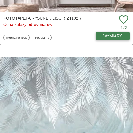
FOTOTAPETA RYSUNEK LIŚCI ( 24102 )
Cena zależy od wymiarów
472
WYMIARY
Fototapety
Fototapety
Tropikalne liście
Popularne