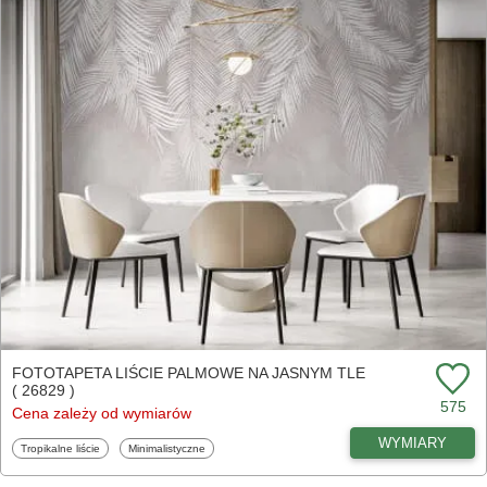
FOTOTAPETA LIŚCIE PALMOWE NA JASNYM TLE
( 26829 )
575
Cena zależy od wymiarów
WYMIARY
Fototapety
Fototapety
Tropikalne liście
Minimalistyczne