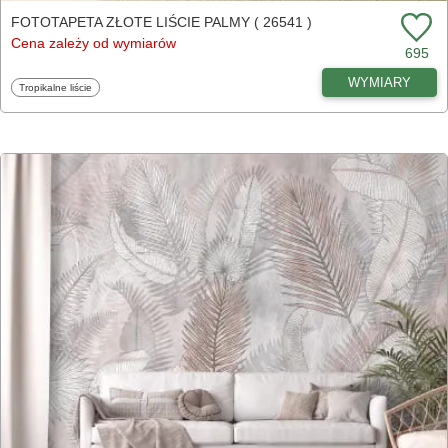
FOTOTAPETA ZŁOTE LIŚCIE PALMY ( 26541 )
Cena zależy od wymiarów
695
WYMIARY
Fototapety
Tropikalne liście