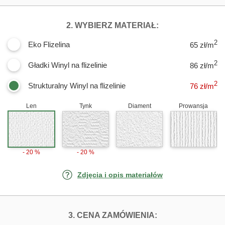
DLA FOTOTAPET
2. WYBIERZ MATERIAŁ:
2
Eko Flizelina
65 zł/m
2
Gładki Winyl na flizelinie
86 zł/m
2
Strukturalny Winyl na flizelinie
76
zł/m
Len
Tynk
Diament
Prowansja
- 20 %
- 20 %
Zdjęcia i opis materiałów
FOTOTAPETY JA
3. CENA ZAMÓWIENIA: