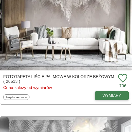
FOTOTAPETA LIŚCIE PALMOWE W KOLORZE BEŻOWYM
( 26513 )
706
Cena zależy od wymiarów
WYMIARY
Fototapety
Tropikalne liście