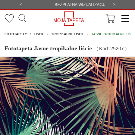
<
>
-20%
BEZPŁATNA WIZUALIZACJA
WYS
NA ŚCIANĘ
JASNE TROPIKALNE LIŚCI
FOTOTAPETY
LIŚCIE
TROPIKALNE LIŚCIE
Fototapeta Jasne tropikalne liście
( Kod: 25207 )