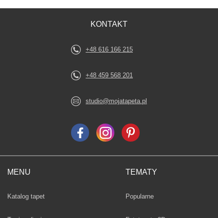
KONTAKT
+48 616 166 215
+48 459 568 201
studio@mojatapeta.pl
MENU
TEMATY
Fototapety
Katalog tapet
Popularne