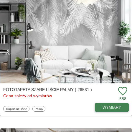
FOTOTAPETA SZARE LIŚCIE PALMY ( 26531 )
Cena zależy od wymiarów
588
WYMIARY
Fototapety
Fototapety
Tropikalne liście
Palmy