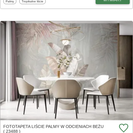
Fototapety
Fototapety
Palmy
Tropikalne liście
FOTOTAPETA LIŚCIE PALMY W ODCIENIACH BEŻU
( 23488 )