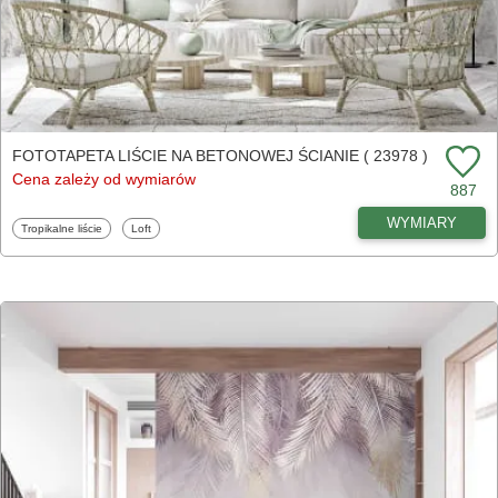
FOTOTAPETA LIŚCIE NA BETONOWEJ ŚCIANIE ( 23978 )
Cena zależy od wymiarów
887
WYMIARY
Fototapety
Fototapety
Tropikalne liście
Loft