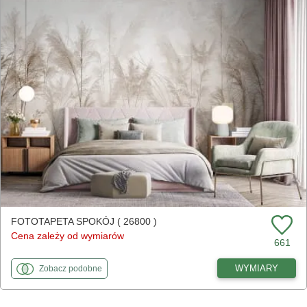
FOTOTAPETA SPOKÓJ ( 26800 )
Cena zależy od wymiarów
661
fototapety
do Spokój
WYMIARY
Zobacz
podobne