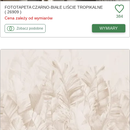
FOTOTAPETA CZARNO-BIAŁE LIŚCIE TROPIKALNE
( 26909 )
384
Cena zależy od wymiarów
fototapety
do Czarno-białe liście tropikalne
WYMIARY
Zobacz
podobne