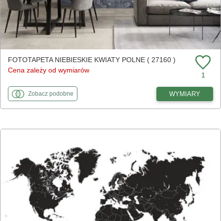
FOTOTAPETA NIEBIESKIE KWIATY POLNE ( 27160 )
Cena zależy od wymiarów
1
fototapety
do Niebieskie kwiaty polne
WYMIARY
Zobacz
podobne