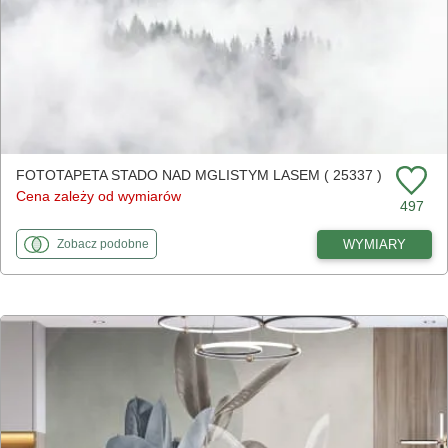
FOTOTAPETA STADO NAD MGLISTYM LASEM ( 25337 )
Cena zależy od wymiarów
497
fototapety
do Stado nad mglistym lasem
WYMIARY
Zobacz
podobne