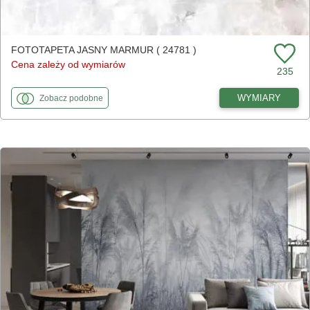
FOTOTAPETA JASNY MARMUR ( 24781 )
Cena zależy od wymiarów
235
fototapety
do Jasny marmur
WYMIARY
Zobacz
podobne