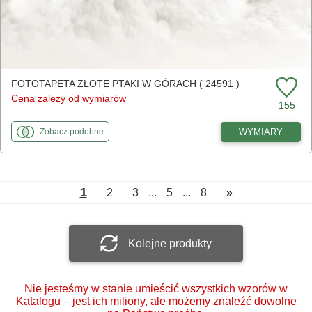
FOTOTAPETA ZŁOTE PTAKI W GÓRACH ( 24591 )
Cena zależy od wymiarów
155
fototapety
do Złote ptaki w górach
WYMIARY
Zobacz
podobne
1
2
3
...
5
...
8
»
Kolejne produkty
Nie jesteśmy w stanie umieścić wszystkich wzorów w
Katalogu – jest ich miliony, ale możemy znaleźć dowolne