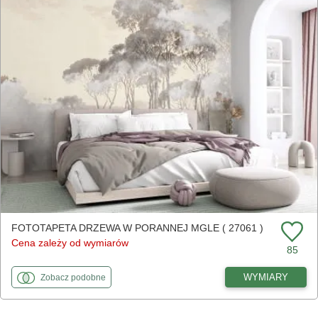
FOTOTAPETA DRZEWA W PORANNEJ MGLE ( 27061 )
Cena zależy od wymiarów
85
fototapety
do Drzewa w porannej mgle
WYMIARY
Zobacz
podobne