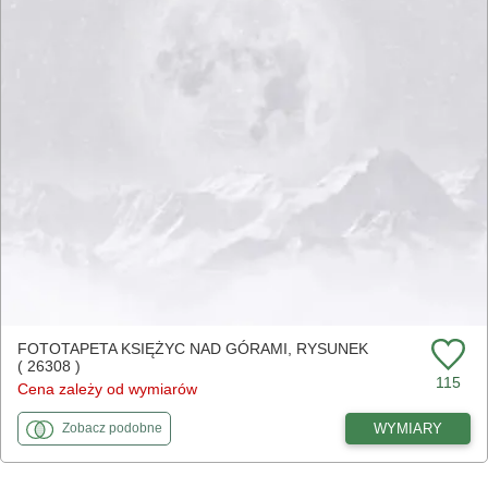
FOTOTAPETA KSIĘŻYC NAD GÓRAMI, RYSUNEK
( 26308 )
115
Cena zależy od wymiarów
fototapety
do Księżyc nad górami, rysunek
WYMIARY
Zobacz
podobne