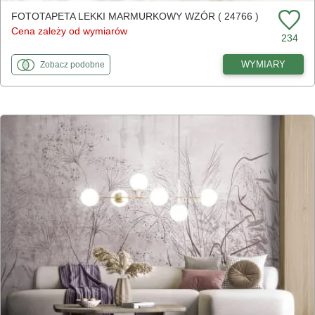
FOTOTAPETA LEKKI MARMURKOWY WZÓR ( 24766 )
Cena zależy od wymiarów
234
fototapety
do Lekki marmurkowy wzór
WYMIARY
Zobacz
podobne