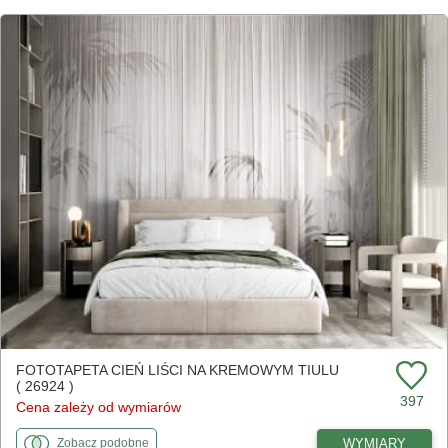
FOTOTAPETA CIEŃ LIŚCI NA KREMOWYM TIULU
( 26924 )
397
Cena zależy od wymiarów
fototapety
do Cień liści na kremowym tiulu
WYMIARY
Zobacz
podobne