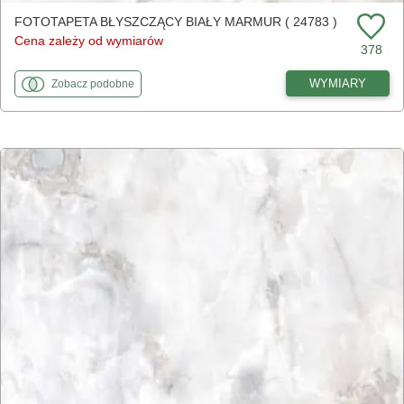
FOTOTAPETA BŁYSZCZĄCY BIAŁY MARMUR ( 24783 )
Cena zależy od wymiarów
378
fototapety
do Błyszczący biały marmur
WYMIARY
Zobacz
podobne