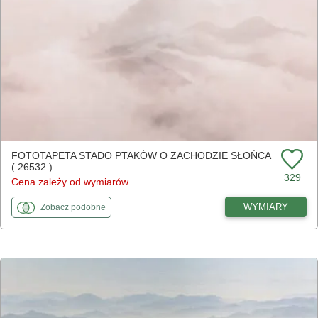
FOTOTAPETA STADO PTAKÓW O ZACHODZIE SŁOŃCA
( 26532 )
329
Cena zależy od wymiarów
fototapety
do Stado ptaków o zachodzie słońca
WYMIARY
Zobacz
podobne