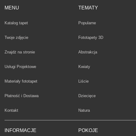
MENU
TEMATY
Fototapety
Katalog tapet
Popularne
Twoje zdjęcie
Fototapety 3D
Fototapety
Znajdż na stronie
Abstrakcja
Fototapety
Usługi Projektowe
Kwiaty
Fototapety
Materiały fototapet
Liście
Fototapety
Płatność i Dostawa
Dziecięce
Fototapety
Kontakt
Natura
INFORMACJE
POKOJE