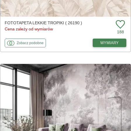
FOTOTAPETA LEKKIE TROPIKI ( 26190 )
Cena zależy od wymiarów
188
fototapety
do Lekkie tropiki
WYMIARY
Zobacz
podobne