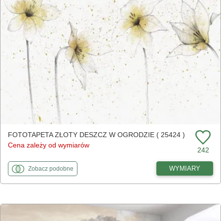
FOTOTAPETA ZŁOTY DESZCZ W OGRODZIE ( 25424 )
Cena zależy od wymiarów
242
fototapety
do Złoty deszcz w ogrodzie
WYMIARY
Zobacz
podobne