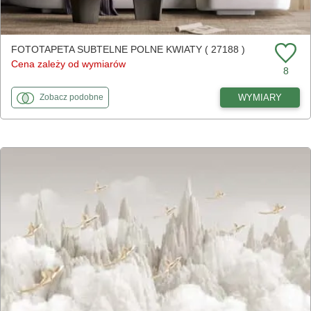
FOTOTAPETA SUBTELNE POLNE KWIATY ( 27188 )
Cena zależy od wymiarów
8
fototapety
do Subtelne polne kwiaty
WYMIARY
Zobacz
podobne