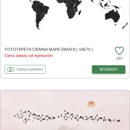
FOTOTAPETA CIEMNA MAPA ŚWIATA ( 18670 )
Cena zależy od wymiarów
147
fototapety
do Ciemna mapa świata
WYMIARY
Zobacz
podobne