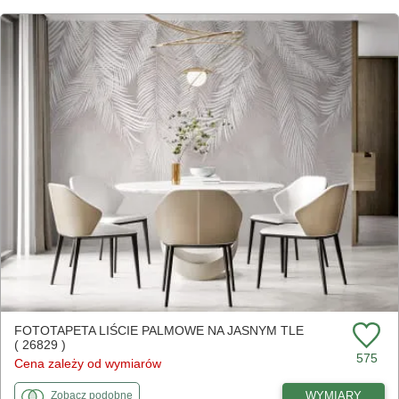
FOTOTAPETA LIŚCIE PALMOWE NA JASNYM TLE
( 26829 )
575
Cena zależy od wymiarów
fototapety
do Liście palmowe na jasnym tle
WYMIARY
Zobacz
podobne