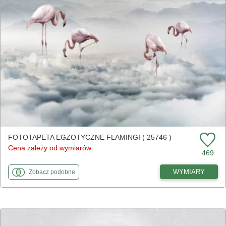
FOTOTAPETA EGZOTYCZNE FLAMINGI ( 25746 )
Cena zależy od wymiarów
469
fototapety
do Egzotyczne flamingi
WYMIARY
Zobacz
podobne