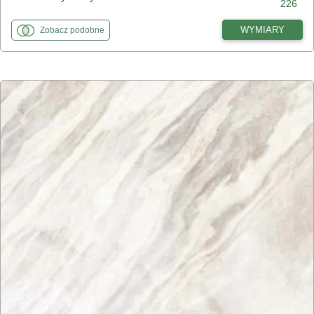
226
fototapety
do Dziki lotos
WYMIARY
Zobacz
podobne