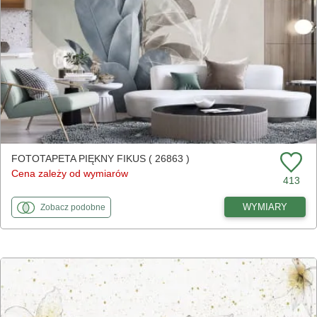
FOTOTAPETA PIĘKNY FIKUS ( 26863 )
Cena zależy od wymiarów
413
fototapety
do Piękny fikus
WYMIARY
Zobacz
podobne