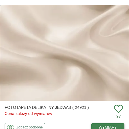
FOTOTAPETA DELIKATNY JEDWAB ( 24921 )
Cena zależy od wymiarów
97
fototapety
do Delikatny jedwab
WYMIARY
Zobacz
podobne