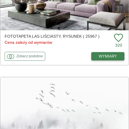
FOTOTAPETA LAS LIŚCIASTY, RYSUNEK ( 25967 )
Cena zależy od wymiarów
320
fototapety
do Las liściasty, rysunek
WYMIARY
Zobacz
podobne