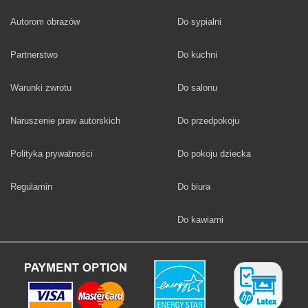
Fototapety
Autorom obrazów
Do sypialni
Fototapety
Partnerstwo
Do kuchni
Fototapety
Warunki zwrotu
Do salonu
Fototapety
Naruszenie praw autorskich
Do przedpokoju
Fototapety
Polityka prywatności
Do pokoju dziecka
Fototapety
Regulamin
Do biura
Fototapety
Do kawiarni