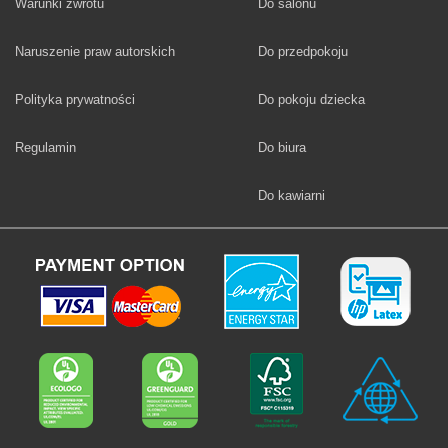
Fototapety
Warunki zwrotu
Do salonu
Fototapety
Naruszenie praw autorskich
Do przedpokoju
Fototapety
Polityka prywatności
Do pokoju dziecka
Fototapety
Regulamin
Do biura
Fototapety
Do kawiarni