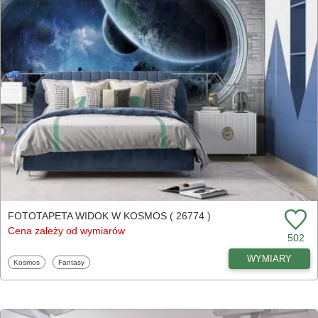
FOTOTAPETA WIDOK W KOSMOS ( 26774 )
Cena zależy od wymiarów
502
WYMIARY
Fototapety
Fototapety
Kosmos
Fantasy