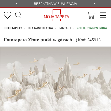
<
>
-20%
BEZPŁATNA WIZUALIZACJA
WYS
NA ŚCIANĘ
ZŁOTE PTAKI W GÓRACH
FOTOTAPETY
DLA NASTOLATKA
FANTASY
Fototapeta Złote ptaki w górach
( Kod: 24591 )