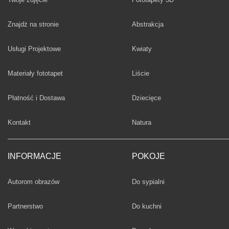
Fototapety
Znajdż na stronie
Abstrakcja
Fototapety
Usługi Projektowe
Kwiaty
Fototapety
Materiały fototapet
Liście
Fototapety
Płatność i Dostawa
Dziecięce
Fototapety
Kontakt
Natura
INFORMACJE
POKOJE
Fototapety
Autorom obrazów
Do sypialni
Fototapety
Partnerstwo
Do kuchni