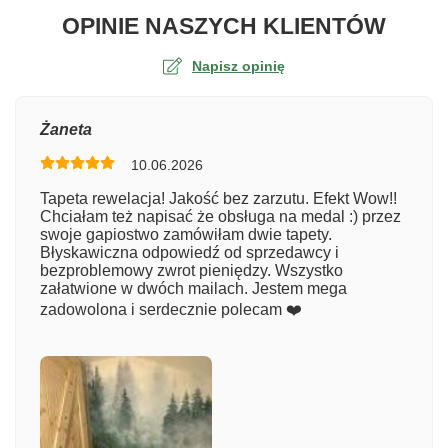
O TA
OPINIE NASZYCH KLIENTÓW
Napisz opinię
Ocena
Żaneta
10.06.2026
Numer zamówienia
Tapeta rewelacja! Jakość bez zarzutu. Efekt Wow!!
Chciałam też napisać że obsługa na medal :) przez
swoje gapiostwo zamówiłam dwie tapety.
Błyskawiczna odpowiedź od sprzedawcy i
Imię
bezproblemowy zwrot pieniędzy. Wszystko
załatwione w dwóch mailach. Jestem mega
zadowolona i serdecznie polecam ❤️
Komentarz