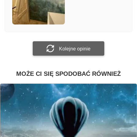
Załącz zdjęcie
Prześlij opinię
Kolejne opinie
MOŻE CI SIĘ SPODOBAĆ RÓWNIEŻ