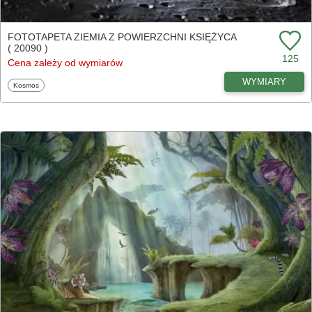
FOTOTAPETA ZIEMIA Z POWIERZCHNI KSIĘŻYCA
( 20090 )
125
Cena zależy od wymiarów
WYMIARY
Fototapety
Kosmos