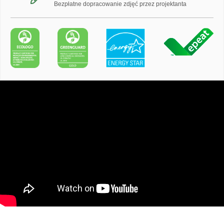
Bezpłatne dopracowanie zdjęć przez projektanta