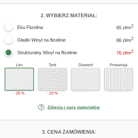
DLA FOTOTAPET
2. WYBIERZ MATERIAŁ:
2
Eko Flizelina
65 zł/m
2
Gładki Winyl na flizelinie
86 zł/m
2
Strukturalny Winyl na flizelinie
76
zł/m
Len
Tynk
Diament
Prowansja
- 20 %
- 20 %
Zdjęcia i opis materiałów
FOTOTAPETY ZŁ
3. CENA ZAMÓWIENIA: