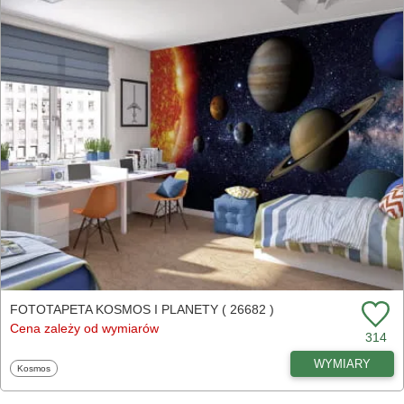
FOTOTAPETA KOSMOS I PLANETY ( 26682 )
Cena zależy od wymiarów
314
WYMIARY
Fototapety
Kosmos