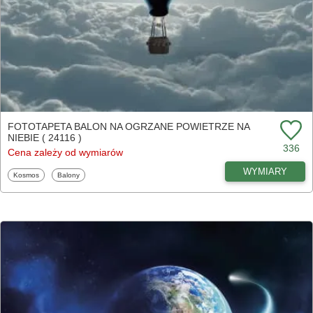
FOTOTAPETA BALON NA OGRZANE POWIETRZE NA
NIEBIE ( 24116 )
336
Cena zależy od wymiarów
WYMIARY
Fototapety
Fototapety
Kosmos
Balony