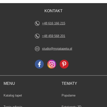
KONTAKT
+48 616 166 215
+48 459 568 201
studio@mojatapeta.pl
MENU
TEMATY
Fototapety
Katalog tapet
Popularne
Twoje zdjęcie
Fototapety 3D