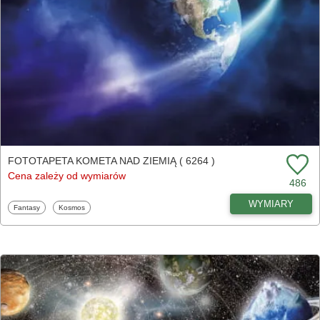
FOTOTAPETA KOMETA NAD ZIEMIĄ ( 6264 )
Cena zależy od wymiarów
486
WYMIARY
Fototapety
Fototapety
Fantasy
Kosmos