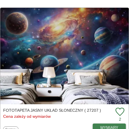
FOTOTAPETA JASNY UKŁAD SŁONECZNY ( 27207 )
Cena zależy od wymiarów
2
WYMIARY
Fototapety