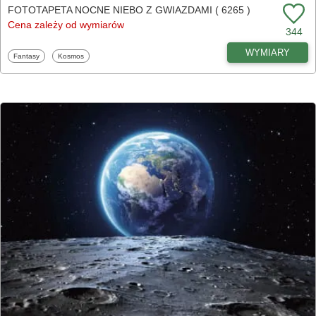
FOTOTAPETA NOCNE NIEBO Z GWIAZDAMI ( 6265 )
Cena zależy od wymiarów
344
WYMIARY
Fototapety
Fototapety
Fantasy
Kosmos