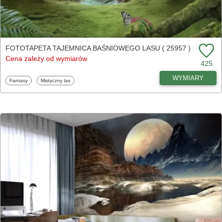
FOTOTAPETA TAJEMNICA BAŚNIOWEGO LASU ( 25957 )
Cena zależy od wymiarów
425
WYMIARY
Fototapety
Fototapety
Fantasy
Mistyczny las