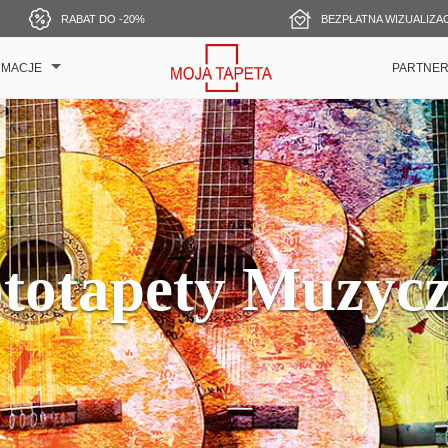
RABAT DO -20%
BEZPŁATNA WIZUALIZA
RMACJE
PARTNE
totapety Muzyc