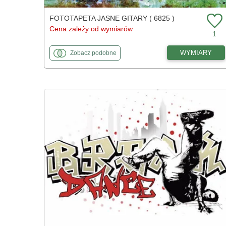
FOTOTAPETA JASNE GITARY ( 6825 )
Cena zależy od wymiarów
1
fototapety
do Jasne gitary
WYMIARY
Zobacz
podobne