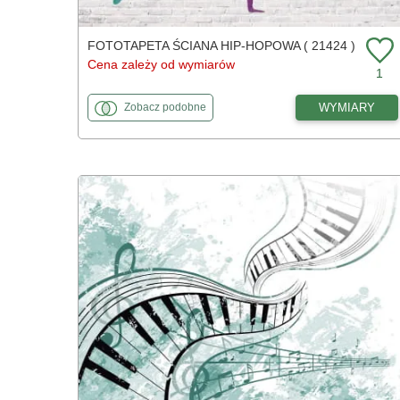
FOTOTAPETA ŚCIANA HIP-HOPOWA ( 21424 )
Cena zależy od wymiarów
1
fototapety
do Ściana hip-hopowa
WYMIARY
Zobacz
podobne