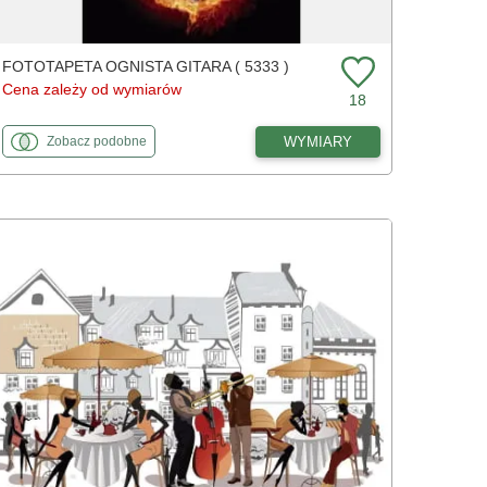
FOTOTAPETA OGNISTA GITARA ( 5333 )
Cena zależy od wymiarów
18
fototapety
do Ognista gitara
WYMIARY
Zobacz
podobne