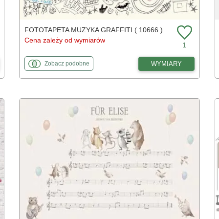
FOTOTAPETA MUZYKA GRAFFITI ( 10666 )
Cena zależy od wymiarów
1
fototapety
do Muzyka graffiti
WYMIARY
Zobacz
podobne