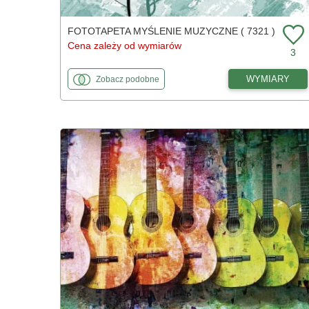
FOTOTAPETA MYŚLENIE MUZYCZNE ( 7321 )
Cena zależy od wymiarów
3
fototapety
do Myślenie muzyczne
WYMIARY
Zobacz
podobne