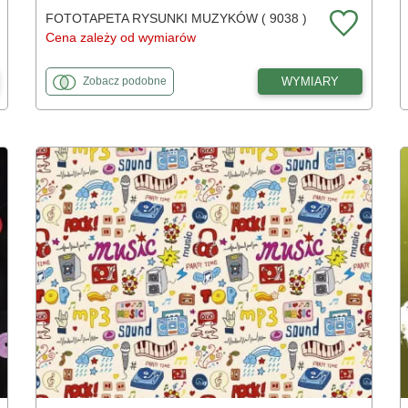
FOTOTAPETA RYSUNKI MUZYKÓW ( 9038 )
Cena zależy od wymiarów
fototapety
do Rysunki muzyków
WYMIARY
Zobacz
podobne