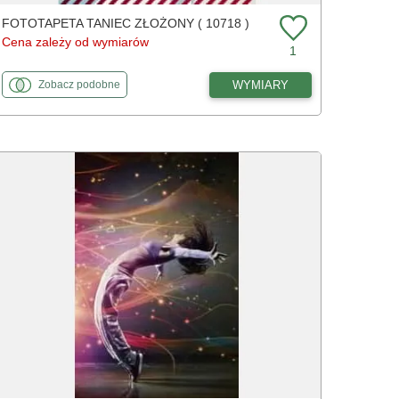
FOTOTAPETA TANIEC ZŁOŻONY ( 10718 )
Cena zależy od wymiarów
1
fototapety
do Taniec złożony
WYMIARY
Zobacz
podobne