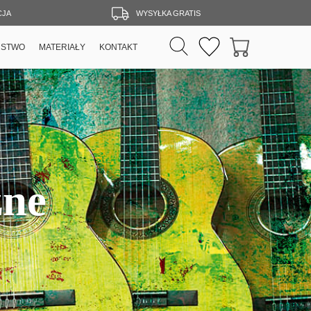
CJA
WYSYŁKA GRATIS
RSTWO
MATERIAŁY
KONTAKT
zne