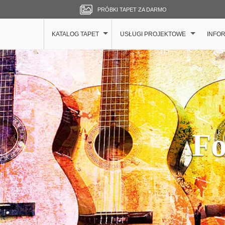
PRÓBKI TAPET ZA DARMO
KATALOG TAPET
USŁUGI PROJEKTOWE
INFO
Fo