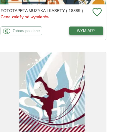
FOTOTAPETA MUZYKA I KASETY ( 18889 )
Cena zależy od wymiarów
fototapety
do Muzyka i kasety
WYMIARY
Zobacz
podobne