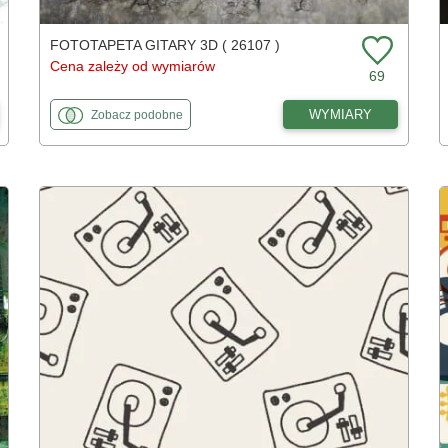
FOTOTAPETA GITARY 3D ( 26107 )
Cena zależy od wymiarów
69
fototapety
do Gitary 3d
WYMIARY
Zobacz
podobne