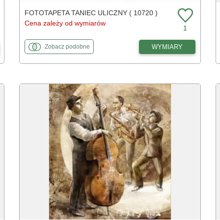
FOTOTAPETA TANIEC ULICZNY ( 10720 )
Cena zależy od wymiarów
1
fototapety
do Taniec uliczny
WYMIARY
Zobacz
podobne