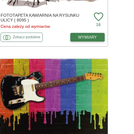
FOTOTAPETA KAWIARNIA NA RYSUNKU
ULICY ( 8095 )
16
Cena zależy od wymiarów
fototapety
do Kawiarnia na rysunku ulicy
WYMIARY
Zobacz
podobne