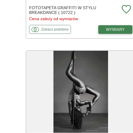
FOTOTAPETA GRAFFITI W STYLU
BREAKDANCE ( 10722 )
Cena zależy od wymiarów
fototapety
do Graffiti w stylu breakdance
WYMIARY
Zobacz
podobne