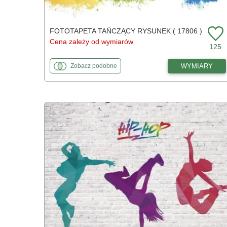
FOTOTAPETA TAŃCZĄCY RYSUNEK ( 17806 )
Cena zależy od wymiarów
125
fototapety
do Tańczący rysunek
WYMIARY
Zobacz
podobne