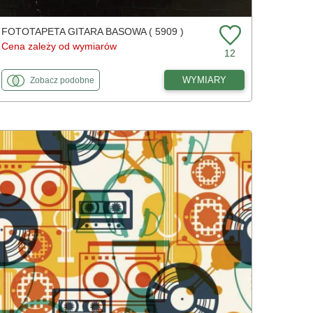
FOTOTAPETA GITARA BASOWA ( 5909 )
Cena zależy od wymiarów
12
fototapety
do Gitara basowa
WYMIARY
Zobacz
podobne