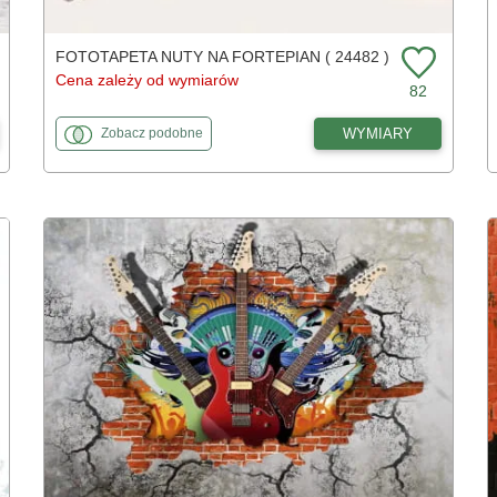
FOTOTAPETA NUTY NA FORTEPIAN ( 24482 )
Cena zależy od wymiarów
82
fototapety
do Nuty na fortepian
WYMIARY
Zobacz
podobne