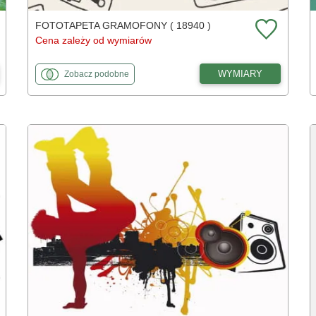
FOTOTAPETA GRAMOFONY ( 18940 )
Cena zależy od wymiarów
fototapety
do Gramofony
WYMIARY
Zobacz
podobne