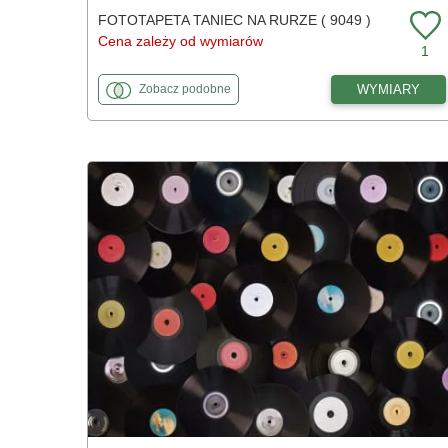
FOTOTAPETA TANIEC NA RURZE ( 9049 )
Cena zależy od wymiarów
1
fototapety
do Taniec na rurze
WYMIARY
Zobacz
podobne