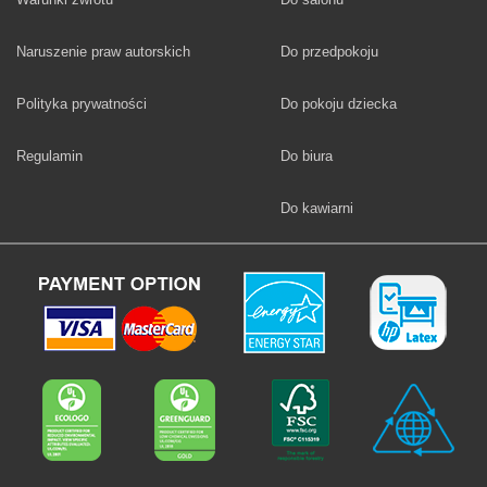
Fototapety
Naruszenie praw autorskich
Do przedpokoju
Fototapety
Polityka prywatności
Do pokoju dziecka
Fototapety
Regulamin
Do biura
Fototapety
Do kawiarni