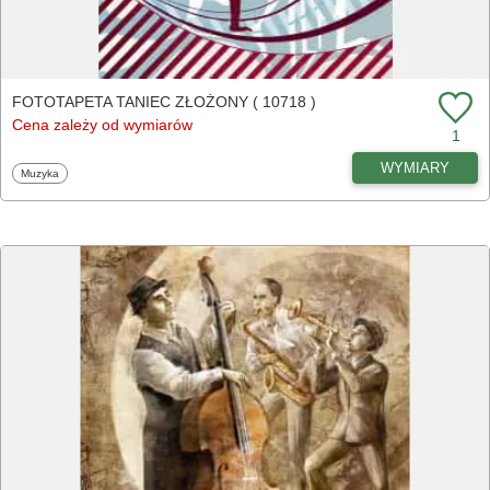
FOTOTAPETA TANIEC ZŁOŻONY ( 10718 )
Cena zależy od wymiarów
1
WYMIARY
Fototapety
Muzyka