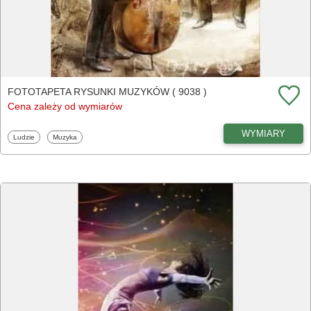
FOTOTAPETA RYSUNKI MUZYKÓW ( 9038 )
Cena zależy od wymiarów
WYMIARY
Fototapety
Fototapety
Ludzie
Muzyka