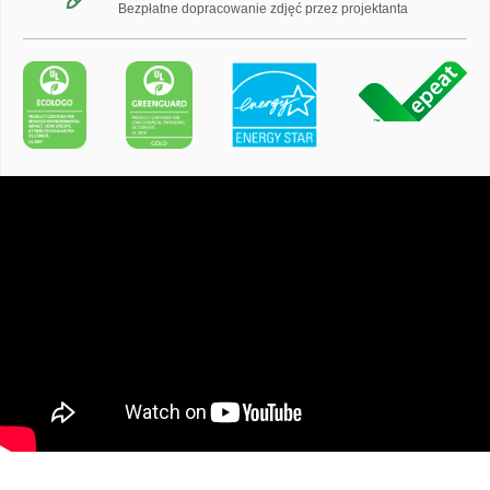
Bezpłatne dopracowanie zdjęć przez projektanta