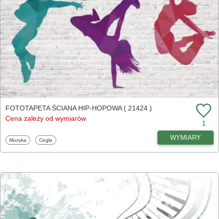
FOTOTAPETA ŚCIANA HIP-HOPOWA ( 21424 )
Cena zależy od wymiarów
1
WYMIARY
Fototapety
Fototapety
Muzyka
Cegła