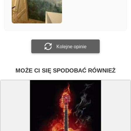
Załącz zdjęcie
Prześlij opinię
Kolejne opinie
MOŻE CI SIĘ SPODOBAĆ RÓWNIEŻ