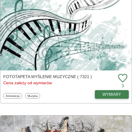
FOTOTAPETA MYŚLENIE MUZYCZNE ( 7321 )
Cena zależy od wymiarów
3
WYMIARY
Fototapety
Fototapety
Abstrakcja
Muzyka