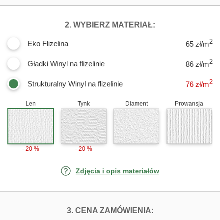
DLA FOTOTAPET
2. WYBIERZ MATERIAŁ:
2
Eko Flizelina
65 zł/m
2
Gładki Winyl na flizelinie
86 zł/m
2
Strukturalny Winyl na flizelinie
76
zł/m
Len
Tynk
Diament
Prowansja
- 20 %
- 20 %
Zdjęcia i opis materiałów
FOTOTAPETY TA
3. CENA ZAMÓWIENIA: