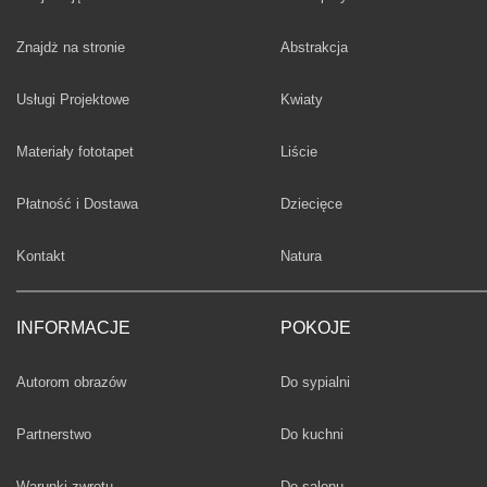
Fototapety
Znajdż na stronie
Abstrakcja
Fototapety
Usługi Projektowe
Kwiaty
Fototapety
Materiały fototapet
Liście
Fototapety
Płatność i Dostawa
Dziecięce
Fototapety
Kontakt
Natura
INFORMACJE
POKOJE
Fototapety
Autorom obrazów
Do sypialni
Fototapety
Partnerstwo
Do kuchni
Fototapety
Warunki zwrotu
Do salonu