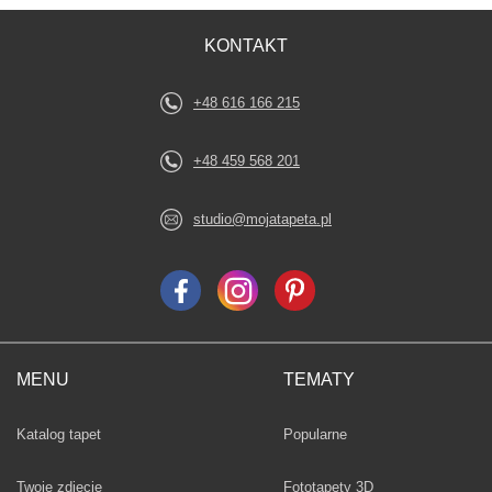
KONTAKT
+48 616 166 215
+48 459 568 201
studio@mojatapeta.pl
MENU
TEMATY
Fototapety
Katalog tapet
Popularne
Twoje zdjęcie
Fototapety 3D