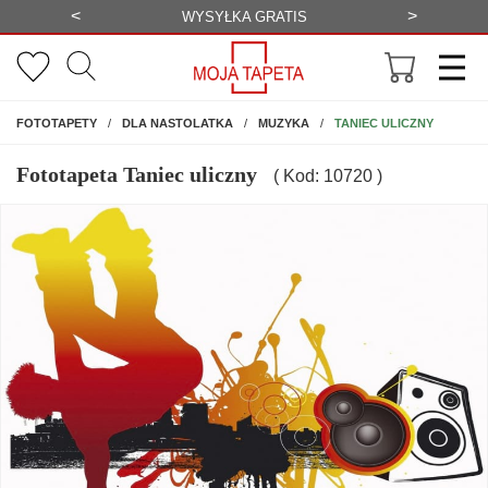
<
>
RABAT DO -20%
BEZPŁATNA WIZUALIZACJA
NA ŚCIANĘ
TANIEC ULICZNY
FOTOTAPETY
DLA NASTOLATKA
MUZYKA
Fototapeta Taniec uliczny
( Kod: 10720 )