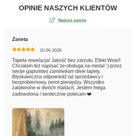
O TA
OPINIE NASZYCH KLIENTÓW
Napisz opinię
Ocena
Żaneta
10.06.2026
Numer zamówienia
Tapeta rewelacja! Jakość bez zarzutu. Efekt Wow!!
Chciałam też napisać że obsługa na medal :) przez
swoje gapiostwo zamówiłam dwie tapety.
Błyskawiczna odpowiedź od sprzedawcy i
Imię
bezproblemowy zwrot pieniędzy. Wszystko
załatwione w dwóch mailach. Jestem mega
zadowolona i serdecznie polecam ❤️
Komentarz