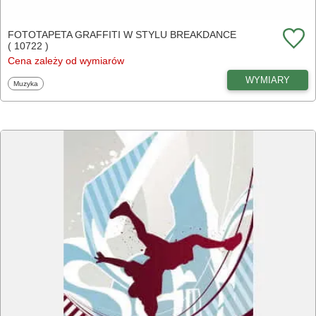
FOTOTAPETA GRAFFITI W STYLU BREAKDANCE
( 10722 )
Cena zależy od wymiarów
WYMIARY
Fototapety
Muzyka