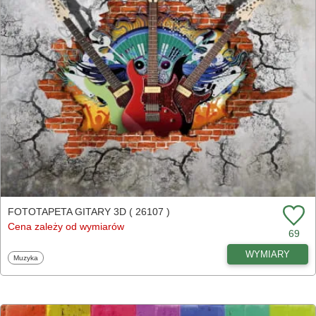
FOTOTAPETA GITARY 3D ( 26107 )
Cena zależy od wymiarów
69
WYMIARY
Fototapety
Muzyka