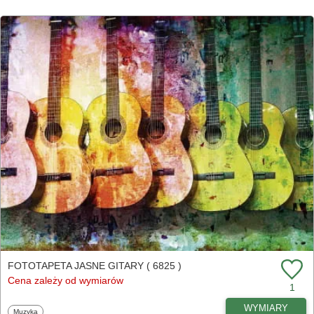
FOTOTAPETA JASNE GITARY ( 6825 )
Cena zależy od wymiarów
1
WYMIARY
Fototapety
Muzyka