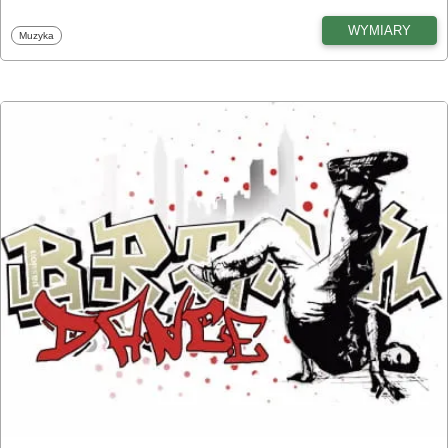
WYMIARY
Fototapety
Muzyka