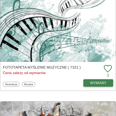
FOTOTAPETA MYŚLENIE MUZYCZNE ( 7321 )
Cena zależy od wymiarów
3
WYMIARY
Fototapety
Fototapety
Abstrakcja
Muzyka