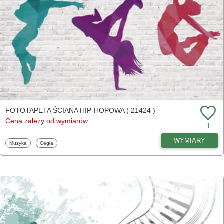
FOTOTAPETA ŚCIANA HIP-HOPOWA ( 21424 )
Cena zależy od wymiarów
1
WYMIARY
Fototapety
Fototapety
Muzyka
Cegła