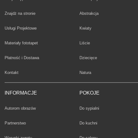
Fototapety
Znajdż na stronie
Abstrakcja
Fototapety
Usługi Projektowe
Kwiaty
Fototapety
Materiały fototapet
Liście
Fototapety
Płatność i Dostawa
Dziecięce
Fototapety
Kontakt
Natura
INFORMACJE
POKOJE
Fototapety
Autorom obrazów
Do sypialni
Fototapety
Partnerstwo
Do kuchni
Fototapety
Warunki zwrotu
Do salonu