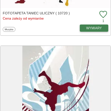
FOTOTAPETA TANIEC ULICZNY ( 10720 )
Cena zależy od wymiarów
1
WYMIARY
Fototapety
Muzyka