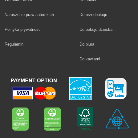
Fototapety
Naruszenie praw autorskich
Do przedpokoju
Fototapety
Polityka prywatności
Do pokoju dziecka
Fototapety
Regulamin
Do biura
Fototapety
Do kawiarni