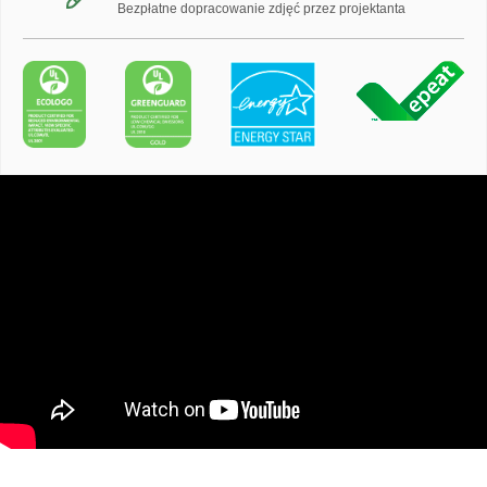
Bezpłatne dopracowanie zdjęć przez projektanta