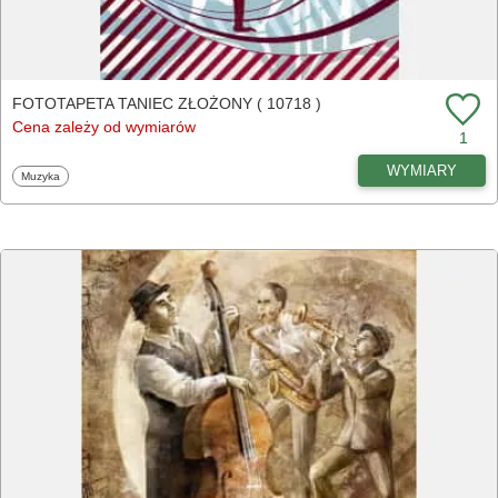
FOTOTAPETA TANIEC ZŁOŻONY ( 10718 )
Cena zależy od wymiarów
1
WYMIARY
Fototapety
Muzyka