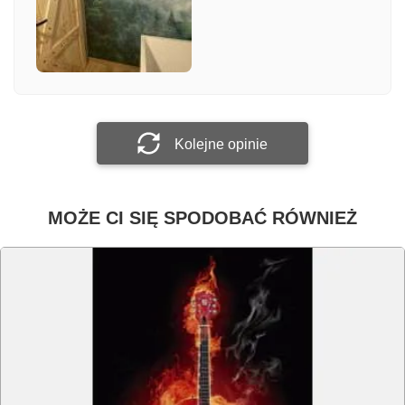
Załącz zdjęcie
Prześlij opinię
Kolejne opinie
MOŻE CI SIĘ SPODOBAĆ RÓWNIEŻ