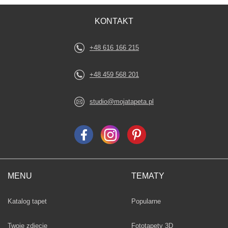
KONTAKT
+48 616 166 215
+48 459 568 201
studio@mojatapeta.pl
MENU
TEMATY
Fototapety
Katalog tapet
Popularne
Twoje zdjęcie
Fototapety 3D