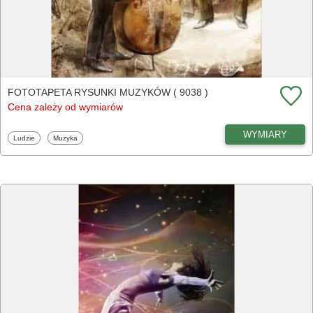
FOTOTAPETA RYSUNKI MUZYKÓW ( 9038 )
Cena zależy od wymiarów
WYMIARY
Fototapety
Fototapety
Ludzie
Muzyka