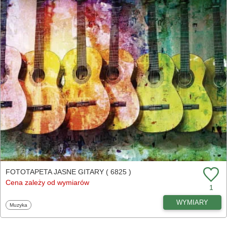
FOTOTAPETA JASNE GITARY ( 6825 )
Cena zależy od wymiarów
1
WYMIARY
Fototapety
Muzyka