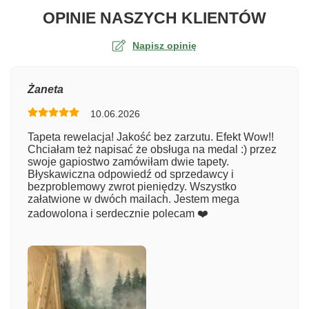
O TA
OPINIE NASZYCH KLIENTÓW
Napisz opinię
Ocena
Żaneta
10.06.2026
Numer zamówienia
Tapeta rewelacja! Jakość bez zarzutu. Efekt Wow!!
Chciałam też napisać że obsługa na medal :) przez
swoje gapiostwo zamówiłam dwie tapety.
Błyskawiczna odpowiedź od sprzedawcy i
Imię
bezproblemowy zwrot pieniędzy. Wszystko
załatwione w dwóch mailach. Jestem mega
zadowolona i serdecznie polecam ❤️
Komentarz