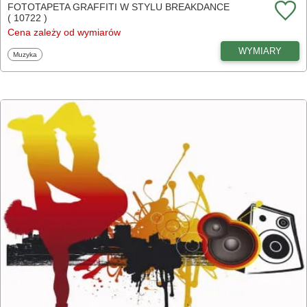
FOTOTAPETA GRAFFITI W STYLU BREAKDANCE
( 10722 )
Cena zależy od wymiarów
WYMIARY
Fototapety
Muzyka