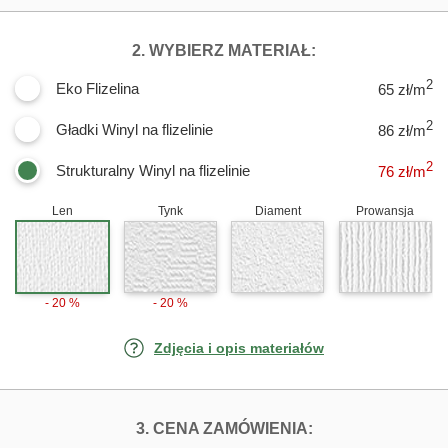
DLA FOTOTAPET
2. WYBIERZ MATERIAŁ:
2
Eko Flizelina
65 zł/m
2
Gładki Winyl na flizelinie
86 zł/m
2
Strukturalny Winyl na flizelinie
76
zł/m
Len
Tynk
Diament
Prowansja
- 20 %
- 20 %
Zdjęcia i opis materiałów
FOTOTAPETY GI
3. CENA ZAMÓWIENIA: