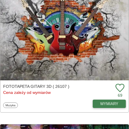
FOTOTAPETA GITARY 3D ( 26107 )
Cena zależy od wymiarów
69
WYMIARY
Fototapety
Muzyka