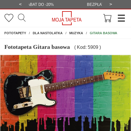
<
>
-20%
BEZPŁATNA WIZUALIZACJA
WYS
NA ŚCIANĘ
GITARA BASOWA
FOTOTAPETY
DLA NASTOLATKA
MUZYKA
Fototapeta Gitara basowa
( Kod: 5909 )