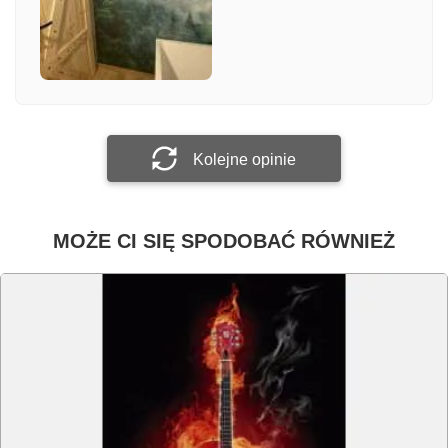
Załącz zdjęcie
Prześlij opinię
Kolejne opinie
MOŻE CI SIĘ SPODOBAĆ RÓWNIEŻ