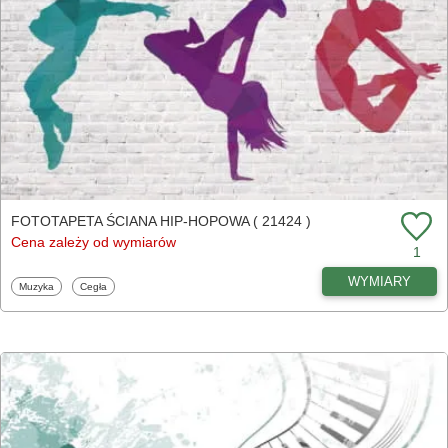
FOTOTAPETA ŚCIANA HIP-HOPOWA ( 21424 )
Cena zależy od wymiarów
1
WYMIARY
Fototapety
Fototapety
Muzyka
Cegła