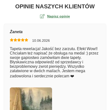
O TA
OPINIE NASZYCH KLIENTÓW
Napisz opinię
Ocena
Żaneta
10.06.2026
Numer zamówienia
Tapeta rewelacja! Jakość bez zarzutu. Efekt Wow!!
Chciałam też napisać że obsługa na medal :) przez
swoje gapiostwo zamówiłam dwie tapety.
Błyskawiczna odpowiedź od sprzedawcy i
Imię
bezproblemowy zwrot pieniędzy. Wszystko
załatwione w dwóch mailach. Jestem mega
zadowolona i serdecznie polecam ❤️
Komentarz