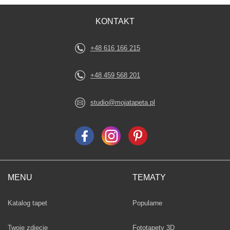
KONTAKT
+48 616 166 215
+48 459 568 201
studio@mojatapeta.pl
MENU
TEMATY
Fototapety
Katalog tapet
Popularne
Twoje zdjęcie
Fototapety 3D