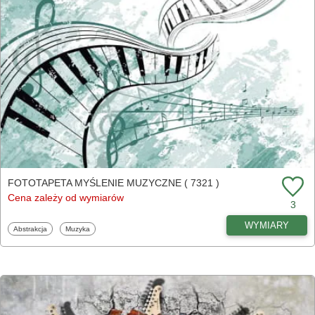
FOTOTAPETA MYŚLENIE MUZYCZNE ( 7321 )
Cena zależy od wymiarów
3
WYMIARY
Fototapety
Fototapety
Abstrakcja
Muzyka