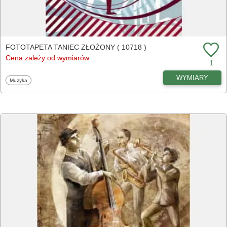
FOTOTAPETA TANIEC ZŁOŻONY ( 10718 )
Cena zależy od wymiarów
1
WYMIARY
Fototapety
Muzyka