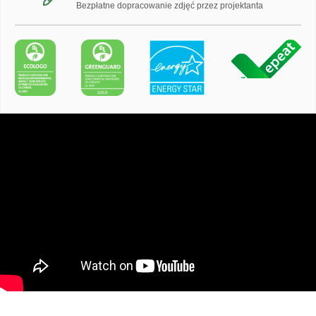
Bezpłatne dopracowanie zdjęć przez projektanta