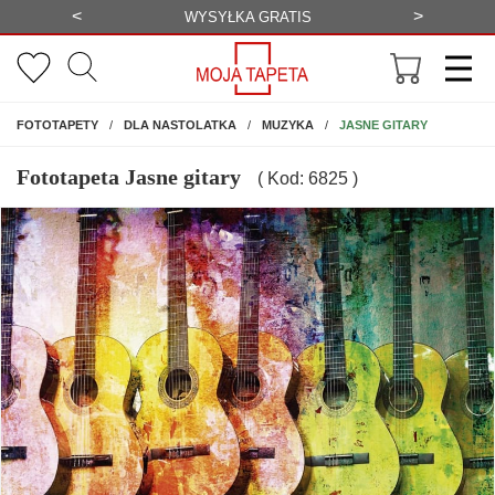
<
>
ALIZACJA
WYSYŁKA GRATIS
NA ŚCIANĘ
JASNE GITARY
FOTOTAPETY
DLA NASTOLATKA
MUZYKA
Fototapeta Jasne gitary
( Kod: 6825 )