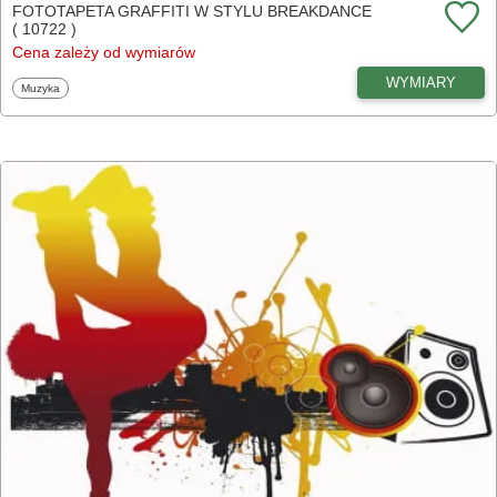
FOTOTAPETA GRAFFITI W STYLU BREAKDANCE
( 10722 )
Cena zależy od wymiarów
WYMIARY
Fototapety
Muzyka