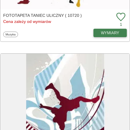
FOTOTAPETA TANIEC ULICZNY ( 10720 )
Cena zależy od wymiarów
1
WYMIARY
Fototapety
Muzyka