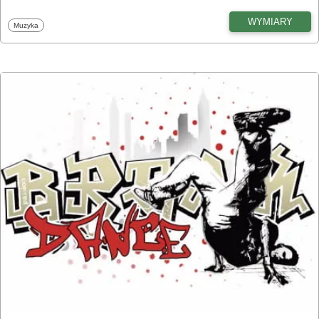
WYMIARY
Fototapety
Muzyka