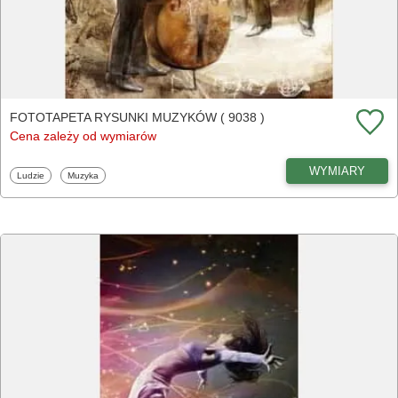
FOTOTAPETA RYSUNKI MUZYKÓW ( 9038 )
Cena zależy od wymiarów
WYMIARY
Fototapety
Fototapety
Ludzie
Muzyka