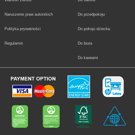
Fototapety
Naruszenie praw autorskich
Do przedpokoju
Fototapety
Polityka prywatności
Do pokoju dziecka
Fototapety
Regulamin
Do biura
Fototapety
Do kawiarni