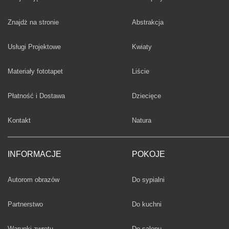
Fototapety
Znajdż na stronie
Abstrakcja
Fototapety
Usługi Projektowe
Kwiaty
Fototapety
Materiały fototapet
Liście
Fototapety
Płatność i Dostawa
Dziecięce
Fototapety
Kontakt
Natura
INFORMACJE
POKOJE
Fototapety
Autorom obrazów
Do sypialni
Fototapety
Partnerstwo
Do kuchni
Fototapety
Warunki zwrotu
Do salonu