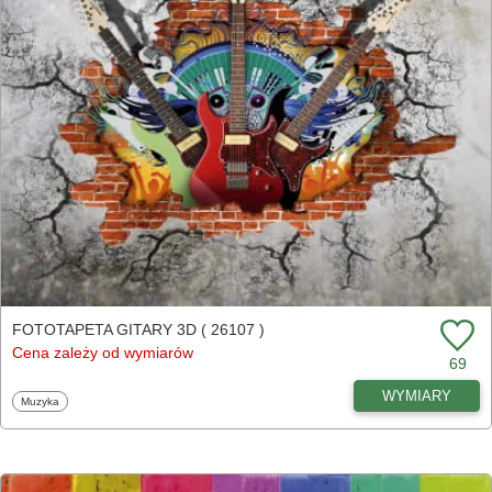
FOTOTAPETA GITARY 3D ( 26107 )
Cena zależy od wymiarów
69
WYMIARY
Fototapety
Muzyka