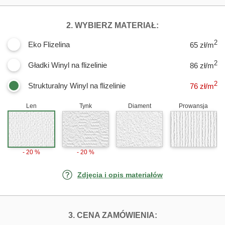
DLA FOTOTAPET
2. WYBIERZ MATERIAŁ:
2
Eko Flizelina
65 zł/m
2
Gładki Winyl na flizelinie
86 zł/m
2
Strukturalny Winyl na flizelinie
76
zł/m
Len
Tynk
Diament
Prowansja
- 20 %
- 20 %
Zdjęcia i opis materiałów
FOTOTAPETY JA
3. CENA ZAMÓWIENIA: