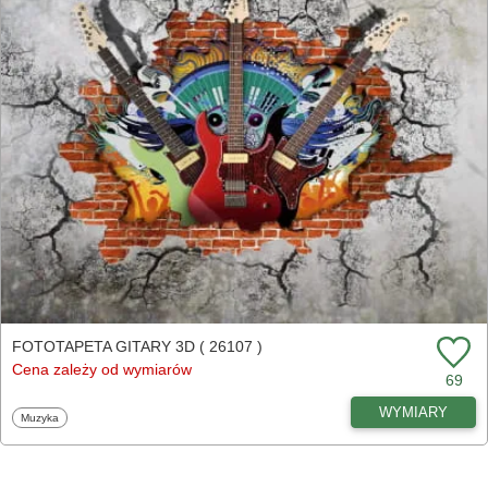
FOTOTAPETA GITARY 3D ( 26107 )
Cena zależy od wymiarów
69
WYMIARY
Fototapety
Muzyka