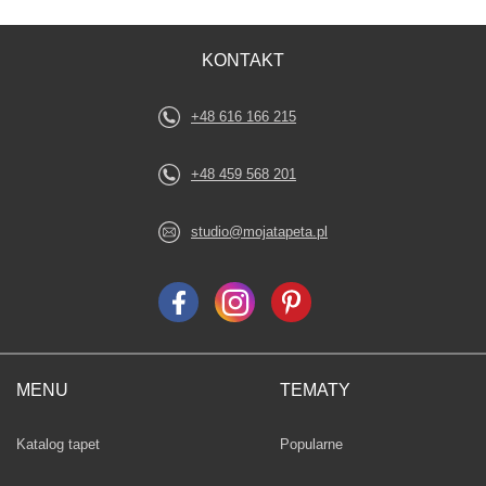
KONTAKT
+48 616 166 215
+48 459 568 201
studio@mojatapeta.pl
MENU
TEMATY
Fototapety
Katalog tapet
Popularne