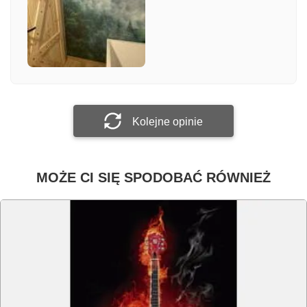
Załącz zdjęcie
Prześlij opinię
Kolejne opinie
MOŻE CI SIĘ SPODOBAĆ RÓWNIEŻ