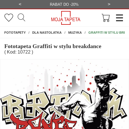
<
>
-20%
BEZPŁATNA WIZUALIZACJA
WYS
NA ŚCIANĘ
GRAFFITI W STYLU BRE
FOTOTAPETY
DLA NASTOLATKA
MUZYKA
Fototapeta Graffiti w stylu breakdance
( Kod: 10722 )