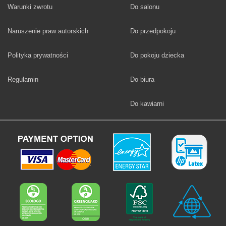
Fototapety
Warunki zwrotu
Do salonu
Fototapety
Naruszenie praw autorskich
Do przedpokoju
Fototapety
Polityka prywatności
Do pokoju dziecka
Fototapety
Regulamin
Do biura
Fototapety
Do kawiarni