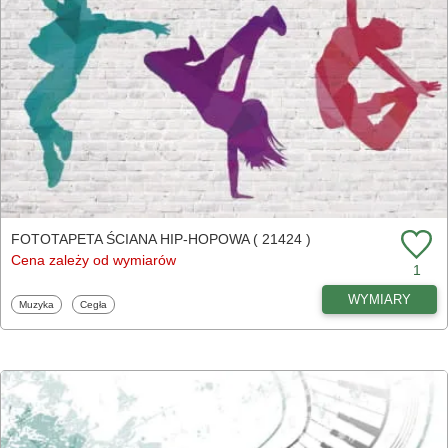
FOTOTAPETA ŚCIANA HIP-HOPOWA ( 21424 )
Cena zależy od wymiarów
1
WYMIARY
Fototapety
Fototapety
Muzyka
Cegła