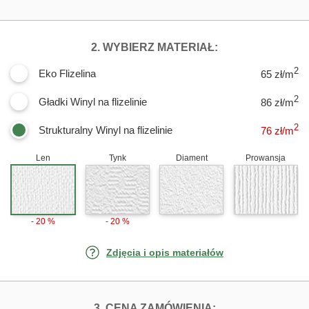
DLA FOTOTAPET
2. WYBIERZ MATERIAŁ:
2
Eko Flizelina
65 zł/m
2
Gładki Winyl na flizelinie
86 zł/m
2
Strukturalny Winyl na flizelinie
76
zł/m
Len
Tynk
Diament
Prowansja
- 20 %
- 20 %
Zdjęcia i opis materiałów
FOTOTAPETY GR
3. CENA ZAMÓWIENIA: