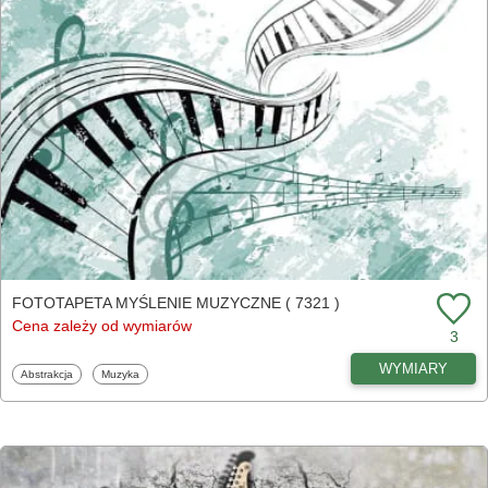
FOTOTAPETA MYŚLENIE MUZYCZNE ( 7321 )
Cena zależy od wymiarów
3
WYMIARY
Fototapety
Fototapety
Abstrakcja
Muzyka