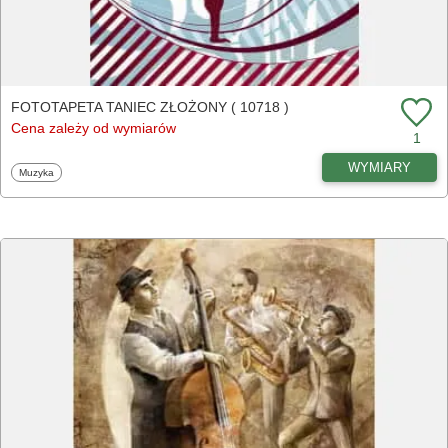
FOTOTAPETA TANIEC ZŁOŻONY ( 10718 )
Cena zależy od wymiarów
1
WYMIARY
Fototapety
Muzyka