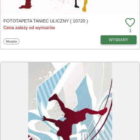
FOTOTAPETA TANIEC ULICZNY ( 10720 )
Cena zależy od wymiarów
1
WYMIARY
Fototapety
Muzyka