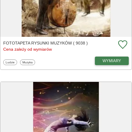
FOTOTAPETA RYSUNKI MUZYKÓW ( 9038 )
Cena zależy od wymiarów
WYMIARY
Fototapety
Fototapety
Ludzie
Muzyka