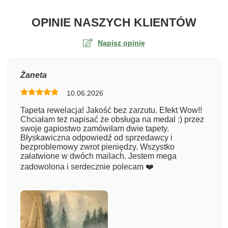
O TA
OPINIE NASZYCH KLIENTÓW
Napisz opinię
Ocena
Żaneta
10.06.2026
Numer zamówienia
Tapeta rewelacja! Jakość bez zarzutu. Efekt Wow!!
Chciałam też napisać że obsługa na medal :) przez
swoje gapiostwo zamówiłam dwie tapety.
Błyskawiczna odpowiedź od sprzedawcy i
Imię
bezproblemowy zwrot pieniędzy. Wszystko
załatwione w dwóch mailach. Jestem mega
zadowolona i serdecznie polecam ❤️
Komentarz