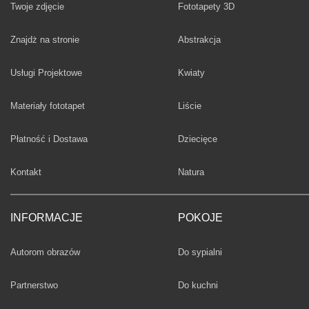
Twoje zdjęcie
Fototapety 3D
Fototapety
Znajdż na stronie
Abstrakcja
Fototapety
Usługi Projektowe
Kwiaty
Fototapety
Materiały fototapet
Liście
Fototapety
Płatność i Dostawa
Dziecięce
Fototapety
Kontakt
Natura
INFORMACJE
POKOJE
Fototapety
Autorom obrazów
Do sypialni
Fototapety
Partnerstwo
Do kuchni