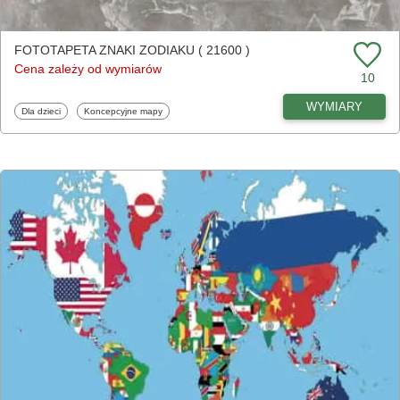
FOTOTAPETA ZNAKI ZODIAKU ( 21600 )
Cena zależy od wymiarów
10
WYMIARY
Fototapety
Fototapety
Dla dzieci
Koncepcyjne mapy