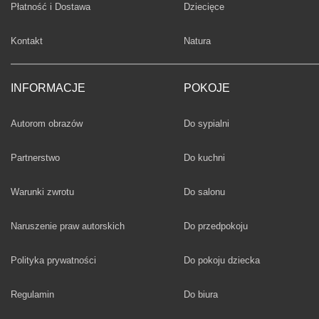
Fototapety
Płatność i Dostawa
Dziecięce
Fototapety
Kontakt
Natura
INFORMACJE
POKOJE
Fototapety
Autorom obrazów
Do sypialni
Fototapety
Partnerstwo
Do kuchni
Fototapety
Warunki zwrotu
Do salonu
Fototapety
Naruszenie praw autorskich
Do przedpokoju
Fototapety
Polityka prywatności
Do pokoju dziecka
Fototapety
Regulamin
Do biura