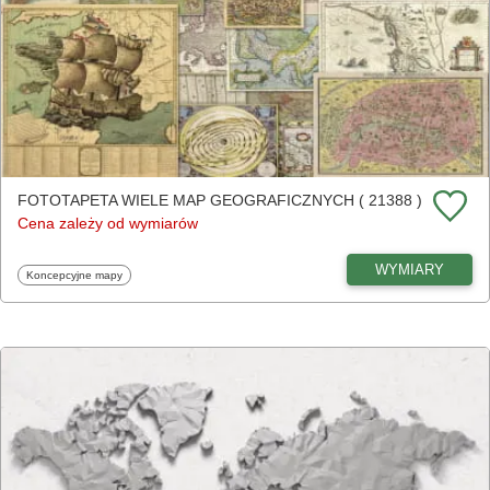
FOTOTAPETA WIELE MAP GEOGRAFICZNYCH ( 21388 )
Cena zależy od wymiarów
WYMIARY
Fototapety
Koncepcyjne mapy