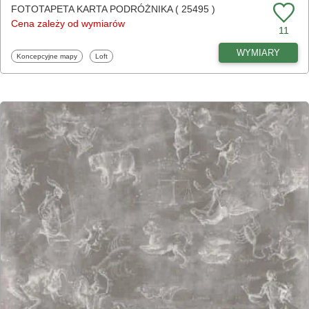
FOTOTAPETA KARTA PODRÓŻNIKA ( 25495 )
Cena zależy od wymiarów
11
WYMIARY
Fototapety
Fototapety
Koncepcyjne mapy
Loft