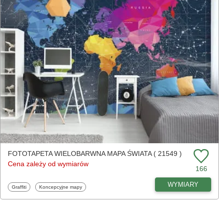
FOTOTAPETA WIELOBARWNA MAPA ŚWIATA ( 21549 )
Cena zależy od wymiarów
166
WYMIARY
Fototapety
Fototapety
Graffiti
Koncepcyjne mapy