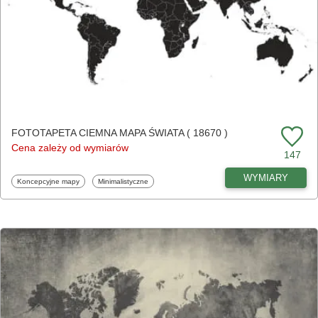
FOTOTAPETA CIEMNA MAPA ŚWIATA ( 18670 )
Cena zależy od wymiarów
147
WYMIARY
Fototapety
Fototapety
Koncepcyjne mapy
Minimalistyczne