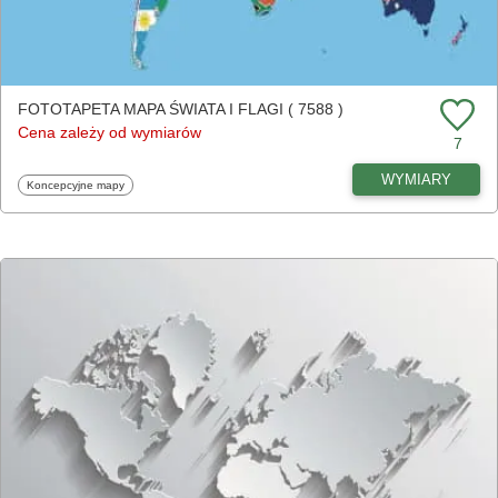
FOTOTAPETA MAPA ŚWIATA I FLAGI ( 7588 )
Cena zależy od wymiarów
7
WYMIARY
Fototapety
Koncepcyjne mapy