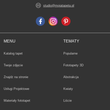
studio@mojatapeta.pl
MENU
TEMATY
Fototapety
Katalog tapet
Popularne
Twoje zdjęcie
Fototapety 3D
Fototapety
Znajdż na stronie
Abstrakcja
Fototapety
Usługi Projektowe
Kwiaty
Fototapety
Materiały fototapet
Liście