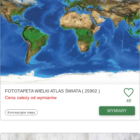
FOTOTAPETA WIELKI ATLAS ŚWIATA ( 25902 )
Cena zależy od wymiarów
48
WYMIARY
Fototapety
Koncepcyjne mapy