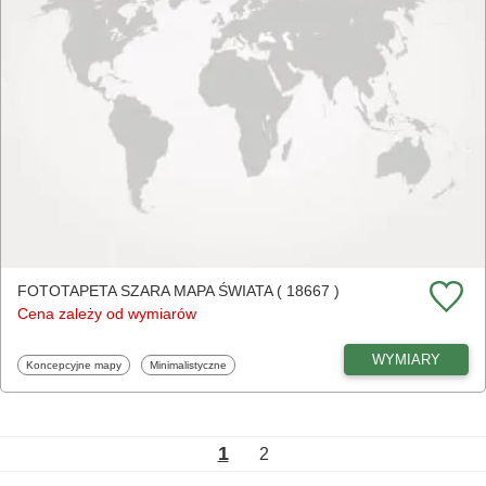
FOTOTAPETA SZARA MAPA ŚWIATA ( 18667 )
Cena zależy od wymiarów
WYMIARY
Fototapety
Fototapety
Koncepcyjne mapy
Minimalistyczne
1
2