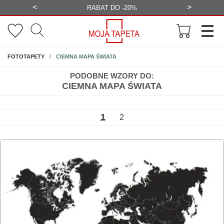
<
>
-20%
BEZPŁATNA WIZUALIZACJA
WYS
NA ŚCIANĘ
CIEMNA MAPA ŚWIATA
FOTOTAPETY
PODOBNE WZORY DO:
CIEMNA MAPA ŚWIATA
1
2