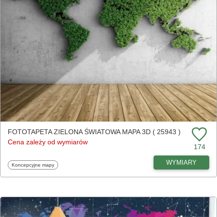
FOTOTAPETA ZIELONA ŚWIATOWA MAPA 3D ( 25943 )
Cena zależy od wymiarów
174
WYMIARY
Fototapety
Koncepcyjne mapy