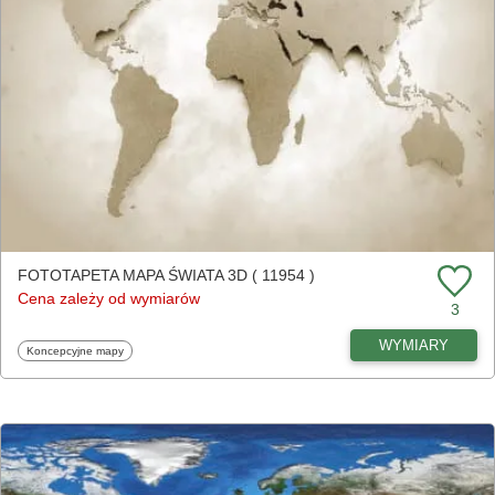
FOTOTAPETA MAPA ŚWIATA 3D ( 11954 )
Cena zależy od wymiarów
3
WYMIARY
Fototapety
Koncepcyjne mapy