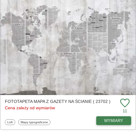
FOTOTAPETA MAPA Z GAZETY NA ŚCIANIE ( 23702 )
Cena zależy od wymiarów
11
WYMIARY
Fototapety
Fototapety
Loft
Mapy typograficzne