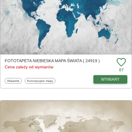
FOTOTAPETA NIEBIESKA MAPA ŚWIATA ( 24919 )
Cena zależy od wymiarów
87
WYMIARY
Fototapety
Fototapety
Akwarele
Koncepcyjne mapy