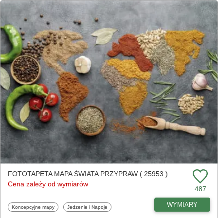
FOTOTAPETA MAPA ŚWIATA PRZYPRAW ( 25953 )
Cena zależy od wymiarów
487
WYMIARY
Fototapety
Fototapety
Koncepcyjne mapy
Jedzenie i Napoje