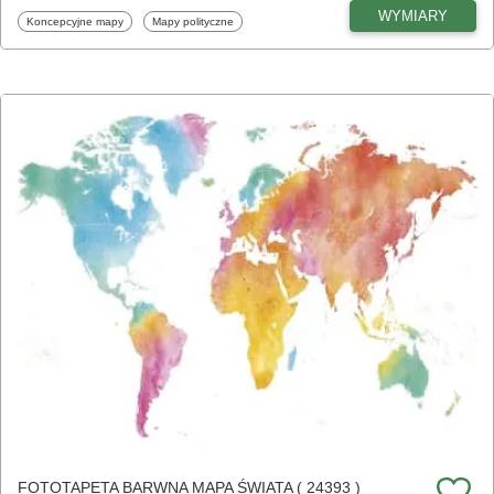
WYMIARY
Fototapety
Fototapety
Koncepcyjne mapy
Mapy polityczne
FOTOTAPETA BARWNA MAPA ŚWIATA ( 24393 )