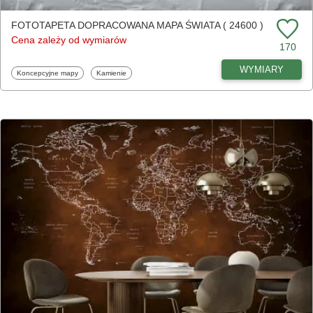
FOTOTAPETA DOPRACOWANA MAPA ŚWIATA ( 24600 )
Cena zależy od wymiarów
170
WYMIARY
Fototapety
Fototapety
Koncepcyjne mapy
Kamienie