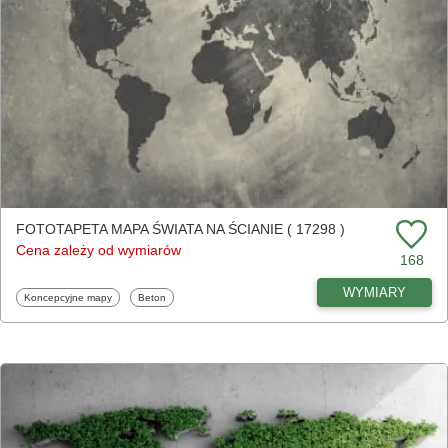
FOTOTAPETA MAPA ŚWIATA NA ŚCIANIE ( 17298 )
Cena zależy od wymiarów
168
WYMIARY
Fototapety
Fototapety
Koncepcyjne mapy
Beton