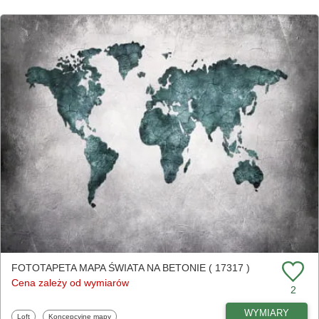
FOTOTAPETA MAPA ŚWIATA NA BETONIE ( 17317 )
Cena zależy od wymiarów
2
WYMIARY
Fototapety
Fototapety
Loft
Koncepcyjne mapy