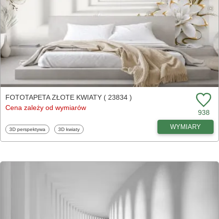
FOTOTAPETA ZŁOTE KWIATY ( 23834 )
Cena zależy od wymiarów
938
WYMIARY
Fototapety
Fototapety
3D perspektywa
3D kwiaty