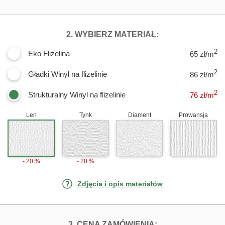
DLA FOTOTAPE
2. WYBIERZ MATERIAŁ:
2
Eko Flizelina
65 zł/m
2
Gładki Winyl na flizelinie
86 zł/m
2
Strukturalny Winyl na flizelinie
76
zł/m
Len
Tynk
Diament
Prowansja
- 20 %
- 20 %
Zdjęcia i opis materiałów
FOTOTAPETY M
3. CENA ZAMÓWIENIA: