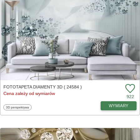
FOTOTAPETA DIAMENTY 3D ( 24584 )
Cena zależy od wymiarów
922
WYMIARY
Fototapety
3D perspektywa