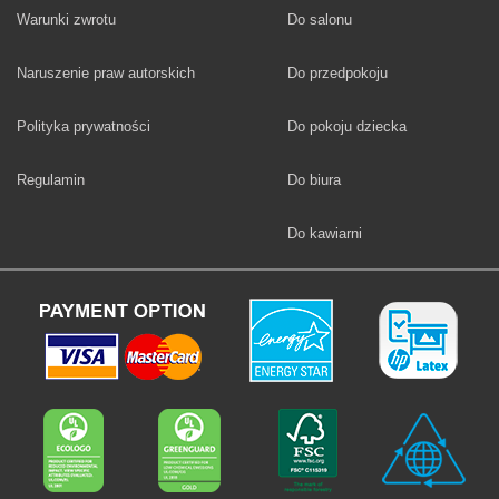
Fototapety
Warunki zwrotu
Do salonu
Fototapety
Naruszenie praw autorskich
Do przedpokoju
Fototapety
Polityka prywatności
Do pokoju dziecka
Fototapety
Regulamin
Do biura
Fototapety
Do kawiarni