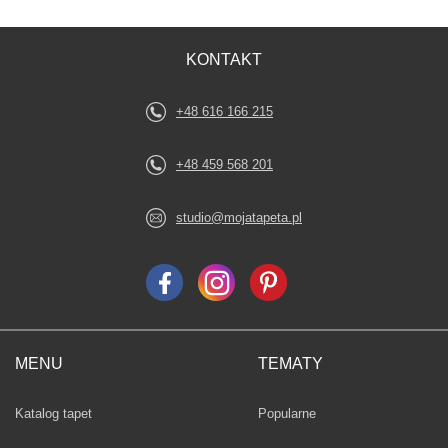
KONTAKT
+48 616 166 215
+48 459 568 201
studio@mojatapeta.pl
MENU
TEMATY
Fototapety
Katalog tapet
Popularne