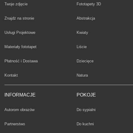
Twoje zdjęcie
Fototapety 3D
Fototapety
Znajdż na stronie
Abstrakcja
Fototapety
Usługi Projektowe
Kwiaty
Fototapety
Materiały fototapet
Liście
Fototapety
Płatność i Dostawa
Dziecięce
Fototapety
Kontakt
Natura
INFORMACJE
POKOJE
Fototapety
Autorom obrazów
Do sypialni
Fototapety
Partnerstwo
Do kuchni