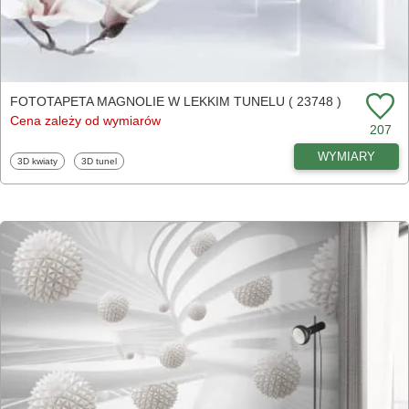
FOTOTAPETA MAGNOLIE W LEKKIM TUNELU ( 23748 )
Cena zależy od wymiarów
207
WYMIARY
Fototapety
Fototapety
3D kwiaty
3D tunel