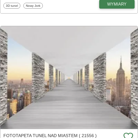
WYMIARY
Fototapety
Fototapety
3D tunel
Nowy Jork
FOTOTAPETA TUNEL NAD MIASTEM ( 21556 )