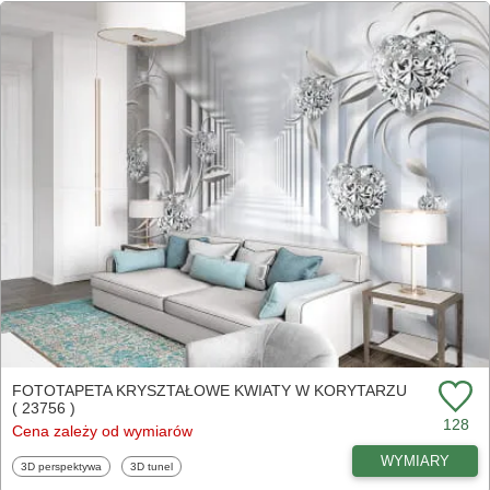
FOTOTAPETA KRYSZTAŁOWE KWIATY W KORYTARZU
( 23756 )
128
Cena zależy od wymiarów
WYMIARY
Fototapety
Fototapety
3D perspektywa
3D tunel