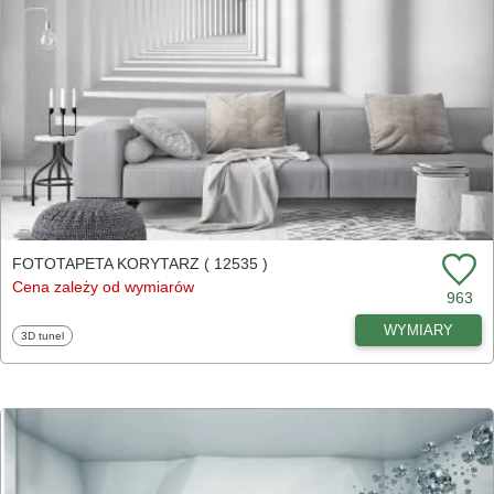
FOTOTAPETA KORYTARZ ( 12535 )
Cena zależy od wymiarów
963
WYMIARY
Fototapety
3D tunel