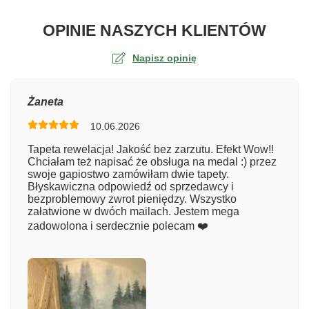
O TA
OPINIE NASZYCH KLIENTÓW
Napisz opinię
Ocena
Żaneta
10.06.2026
Numer zamówienia
Tapeta rewelacja! Jakość bez zarzutu. Efekt Wow!!
Chciałam też napisać że obsługa na medal :) przez
swoje gapiostwo zamówiłam dwie tapety.
Błyskawiczna odpowiedź od sprzedawcy i
Imię
bezproblemowy zwrot pieniędzy. Wszystko
załatwione w dwóch mailach. Jestem mega
zadowolona i serdecznie polecam ❤️
Komentarz