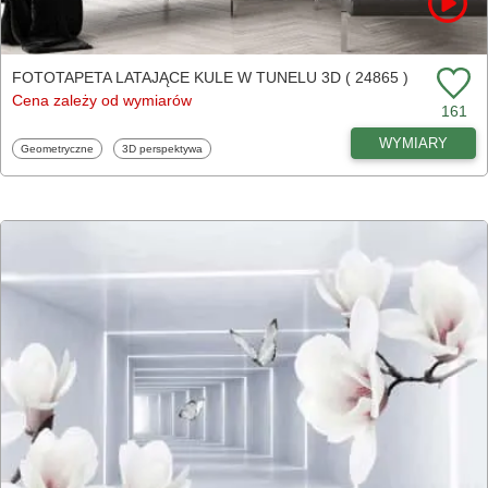
FOTOTAPETA LATAJĄCE KULE W TUNELU 3D ( 24865 )
Cena zależy od wymiarów
161
WYMIARY
Fototapety
Fototapety
Geometryczne
3D perspektywa