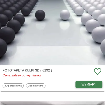
FOTOTAPETA KULKI 3D ( 6292 )
Cena zależy od wymiarów
WYMIARY
Fototapety
Fototapety
3D perspektywa
Geometryczne