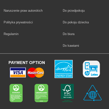
Fototapety
Naruszenie praw autorskich
Do przedpokoju
Fototapety
Polityka prywatności
Do pokoju dziecka
Fototapety
Regulamin
Do biura
Fototapety
Do kawiarni