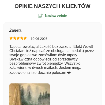
O TA
OPINIE NASZYCH KLIENTÓW
Napisz opinię
Ocena
Żaneta
10.06.2026
Numer zamówienia
Tapeta rewelacja! Jakość bez zarzutu. Efekt Wow!!
Chciałam też napisać że obsługa na medal :) przez
swoje gapiostwo zamówiłam dwie tapety.
Błyskawiczna odpowiedź od sprzedawcy i
Imię
bezproblemowy zwrot pieniędzy. Wszystko
załatwione w dwóch mailach. Jestem mega
zadowolona i serdecznie polecam ❤️
Komentarz