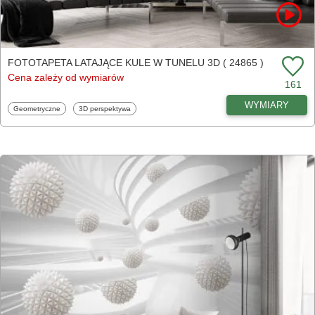
FOTOTAPETA LATAJĄCE KULE W TUNELU 3D ( 24865 )
Cena zależy od wymiarów
161
WYMIARY
Fototapety
Fototapety
Geometryczne
3D perspektywa