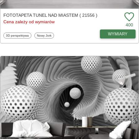
FOTOTAPETA TUNEL NAD MIASTEM ( 21556 )
Cena zależy od wymiarów
400
WYMIARY
Fototapety
Fototapety
3D perspektywa
Nowy Jork