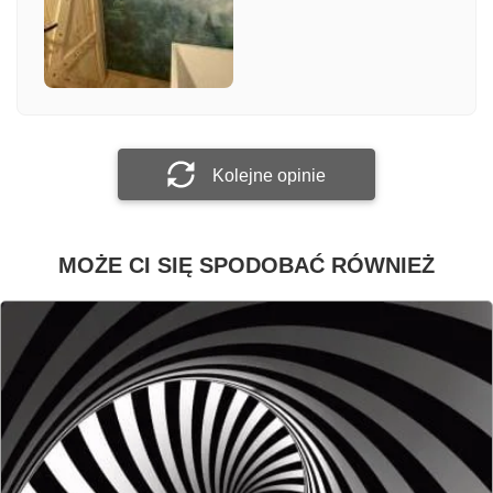
Załącz zdjęcie
Prześlij opinię
Kolejne opinie
MOŻE CI SIĘ SPODOBAĆ RÓWNIEŻ