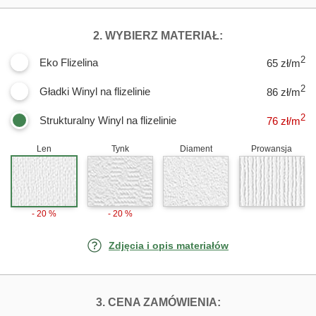
DLA FOTOTAPET
2. WYBIERZ MATERIAŁ:
2
Eko Flizelina
65 zł/m
2
Gładki Winyl na flizelinie
86 zł/m
2
Strukturalny Winyl na flizelinie
76
zł/m
Len
Tynk
Diament
Prowansja
- 20 %
- 20 %
Zdjęcia i opis materiałów
FOTOTAPETY TA
3. CENA ZAMÓWIENIA: