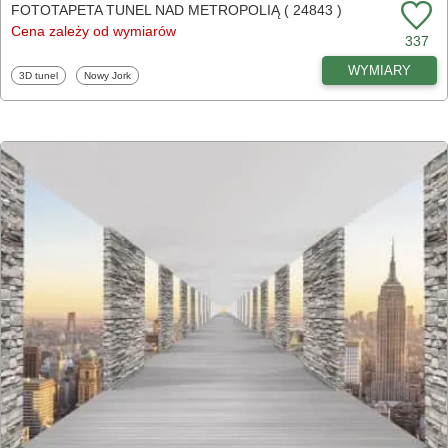
FOTOTAPETA TUNEL NAD METROPOLIĄ ( 24843 )
Cena zależy od wymiarów
337
WYMIARY
Fototapety
Fototapety
3D tunel
Nowy Jork