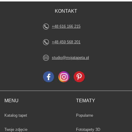
KONTAKT
+48 616 166 215
+48 459 568 201
studio@mojatapeta.pl
MENU
TEMATY
Fototapety
Katalog tapet
Popularne
Twoje zdjęcie
Fototapety 3D