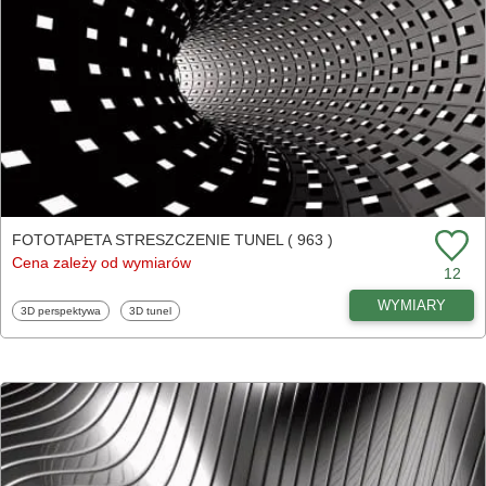
FOTOTAPETA STRESZCZENIE TUNEL ( 963 )
Cena zależy od wymiarów
12
WYMIARY
Fototapety
Fototapety
3D perspektywa
3D tunel