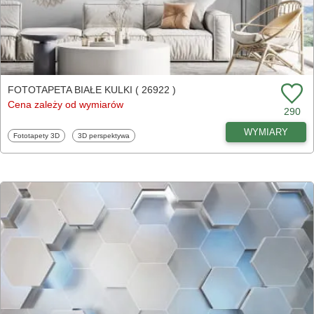
FOTOTAPETA BIAŁE KULKI ( 26922 )
Cena zależy od wymiarów
290
WYMIARY
Fototapety
Fototapety
Fototapety 3D
3D perspektywa