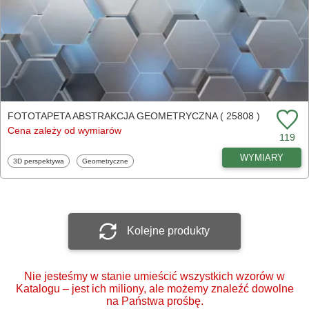
FOTOTAPETA ABSTRAKCJA GEOMETRYCZNA ( 25808 )
Cena zależy od wymiarów
119
WYMIARY
Fototapety
Fototapety
3D perspektywa
Geometryczne
Kolejne produkty
Nie jesteśmy w stanie umieścić wszystkich wzorów w
Katalogu – jest ich miliony, ale możemy znaleźć dowolne
na Państwa prośbę.