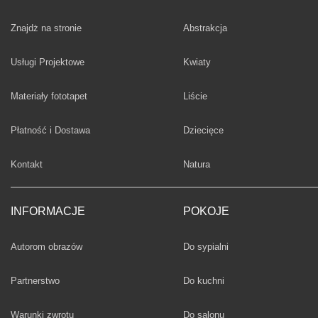
Fototapety
Znajdż na stronie
Abstrakcja
Fototapety
Usługi Projektowe
Kwiaty
Fototapety
Materiały fototapet
Liście
Fototapety
Płatność i Dostawa
Dziecięce
Fototapety
Kontakt
Natura
INFORMACJE
POKOJE
Fototapety
Autorom obrazów
Do sypialni
Fototapety
Partnerstwo
Do kuchni
Fototapety
Warunki zwrotu
Do salonu