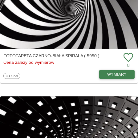
FOTOTAPETA CZARNO-BIAŁA SPIRALA ( 5950 )
Cena zależy od wymiarów
8
WYMIARY
Fototapety
3D tunel