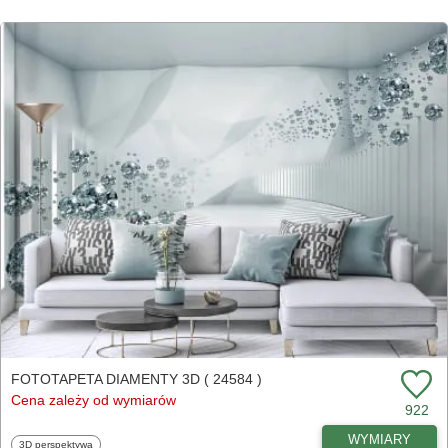
FOTOTAPETA DIAMENTY 3D ( 24584 )
Cena zależy od wymiarów
922
WYMIARY
Fototapety
3D perspektywa