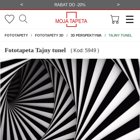
<
>
-20%
BEZPŁATNA WIZUALIZACJA
WYS
NA ŚCIANĘ
TAJNY TUNEL
FOTOTAPETY
FOTOTAPETY 3D
3D PERSPEKTYWA
Fototapeta Tajny tunel
( Kod: 5949 )