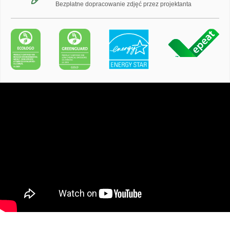
Bezpłatne dopracowanie zdjęć przez projektanta