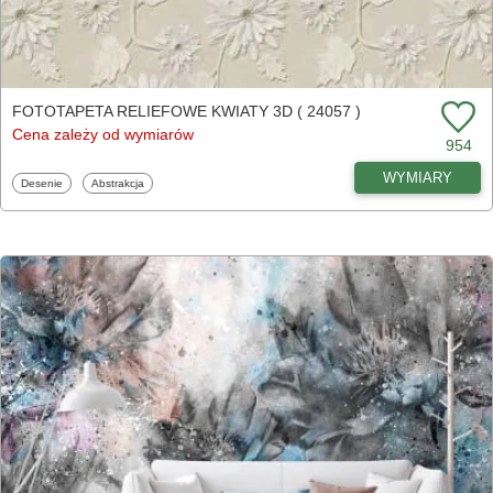
FOTOTAPETA RELIEFOWE KWIATY 3D ( 24057 )
Cena zależy od wymiarów
954
WYMIARY
Fototapety
Fototapety
Desenie
Abstrakcja