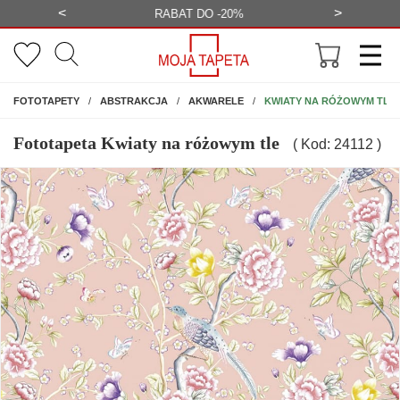
<
>
-20%
BEZPŁATNA WIZUALIZACJA
WYS
NA ŚCIANĘ
KWIATY NA RÓŻOWYM TLE
FOTOTAPETY
ABSTRAKCJA
AKWARELE
Fototapeta Kwiaty na różowym tle
( Kod: 24112 )