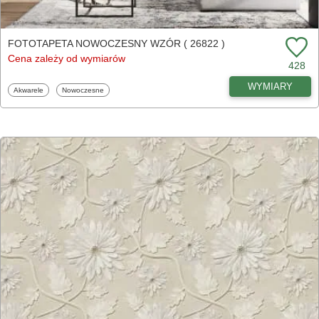
FOTOTAPETA NOWOCZESNY WZÓR ( 26822 )
Cena zależy od wymiarów
428
WYMIARY
Fototapety
Fototapety
Akwarele
Nowoczesne