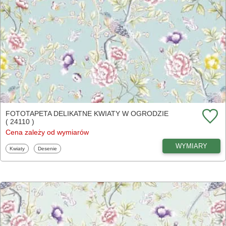
FOTOTAPETA DELIKATNE KWIATY W OGRODZIE
( 24110 )
Cena zależy od wymiarów
WYMIARY
Fototapety
Fototapety
Kwiaty
Desenie