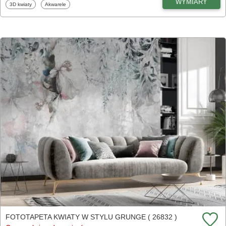
WYMIARY
Fototapety
Fototapety
3D kwiaty
Akwarele
FOTOTAPETA KWIATY W STYLU GRUNGE ( 26832 )