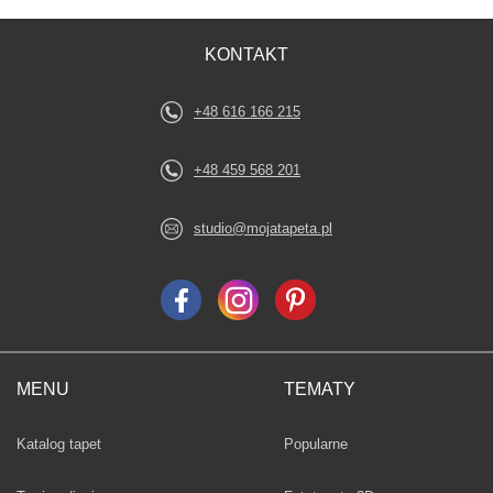
KONTAKT
+48 616 166 215
+48 459 568 201
studio@mojatapeta.pl
MENU
TEMATY
Fototapety
Katalog tapet
Popularne