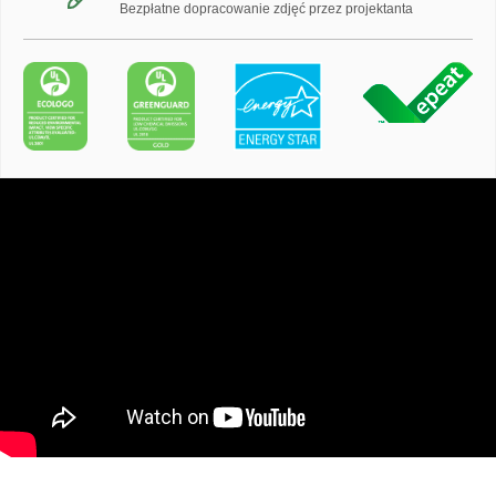
Bezpłatne dopracowanie zdjęć przez projektanta