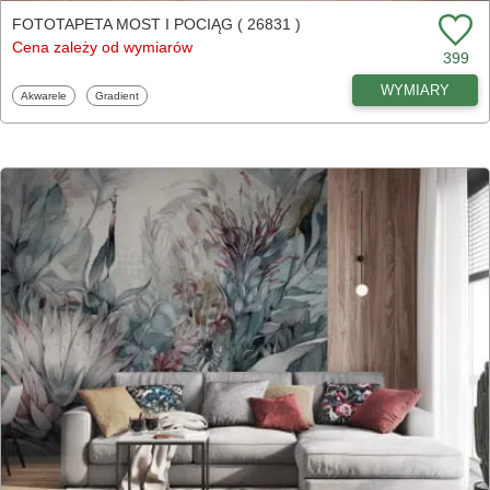
FOTOTAPETA MOST I POCIĄG ( 26831 )
Cena zależy od wymiarów
399
WYMIARY
Fototapety
Fototapety
Akwarele
Gradient