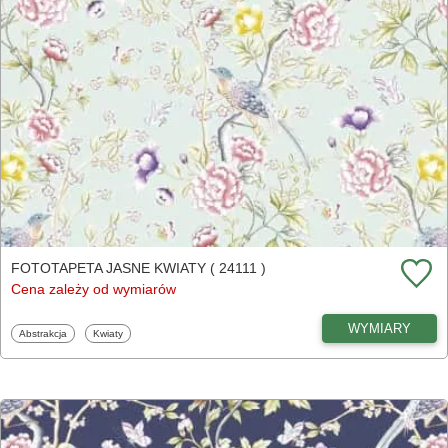
FOTOTAPETA JASNE KWIATY ( 24111 )
Cena zależy od wymiarów
WYMIARY
Fototapety
Fototapety
Abstrakcja
Kwiaty