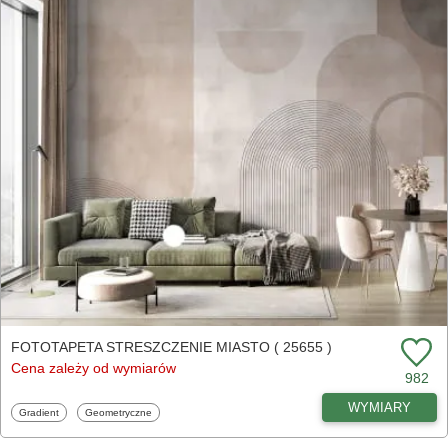
FOTOTAPETA STRESZCZENIE MIASTO ( 25655 )
Cena zależy od wymiarów
982
WYMIARY
Fototapety
Fototapety
Gradient
Geometryczne