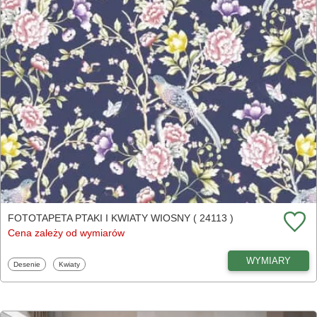
FOTOTAPETA PTAKI I KWIATY WIOSNY ( 24113 )
Cena zależy od wymiarów
WYMIARY
Fototapety
Fototapety
Desenie
Kwiaty