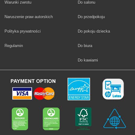
Fototapety
Warunki zwrotu
Do salonu
Fototapety
Naruszenie praw autorskich
Do przedpokoju
Fototapety
Polityka prywatności
Do pokoju dziecka
Fototapety
Regulamin
Do biura
Fototapety
Do kawiarni