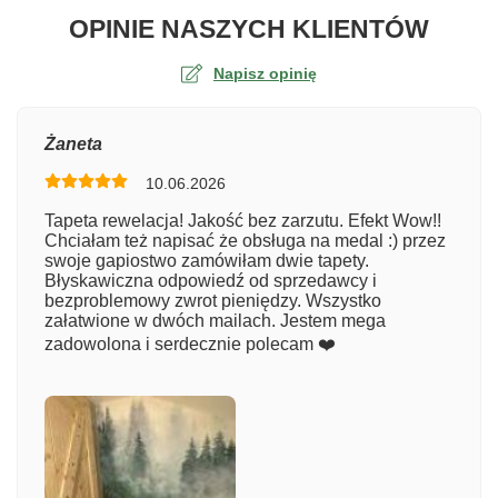
O TA
OPINIE NASZYCH KLIENTÓW
Napisz opinię
Ocena
Żaneta
10.06.2026
Numer zamówienia
Tapeta rewelacja! Jakość bez zarzutu. Efekt Wow!!
Chciałam też napisać że obsługa na medal :) przez
swoje gapiostwo zamówiłam dwie tapety.
Błyskawiczna odpowiedź od sprzedawcy i
Imię
bezproblemowy zwrot pieniędzy. Wszystko
załatwione w dwóch mailach. Jestem mega
zadowolona i serdecznie polecam ❤️
Komentarz