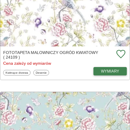
FOTOTAPETA MALOWNICZY OGRÓD KWIATOWY
( 24109 )
Cena zależy od wymiarów
WYMIARY
Fototapety
Fototapety
Kwitnące drzewa
Desenie