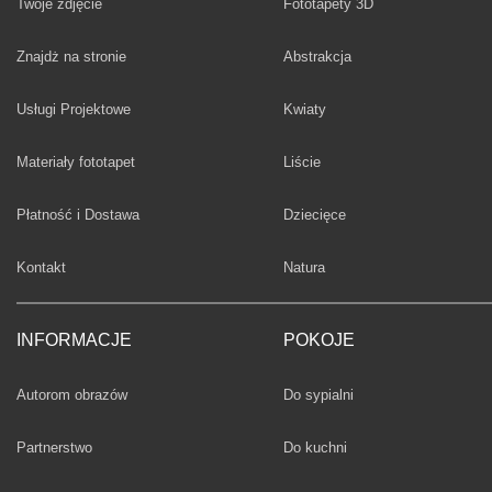
Twoje zdjęcie
Fototapety 3D
Fototapety
Znajdż na stronie
Abstrakcja
Fototapety
Usługi Projektowe
Kwiaty
Fototapety
Materiały fototapet
Liście
Fototapety
Płatność i Dostawa
Dziecięce
Fototapety
Kontakt
Natura
INFORMACJE
POKOJE
Fototapety
Autorom obrazów
Do sypialni
Fototapety
Partnerstwo
Do kuchni