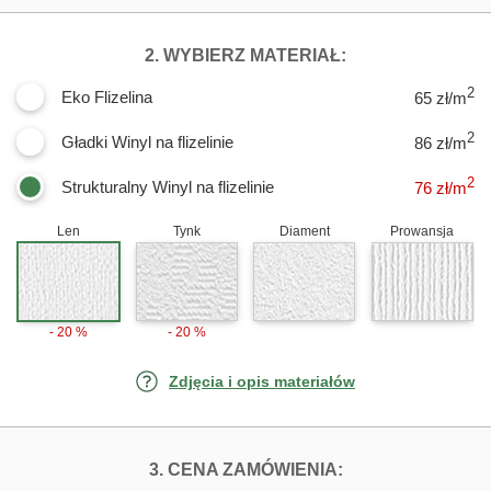
DLA FOTOTAPET
2. WYBIERZ MATERIAŁ:
2
Eko Flizelina
65 zł/m
2
Gładki Winyl na flizelinie
86 zł/m
2
Strukturalny Winyl na flizelinie
76
zł/m
Len
Tynk
Diament
Prowansja
- 20 %
- 20 %
Zdjęcia i opis materiałów
FOTOTAPETY KW
3. CENA ZAMÓWIENIA: