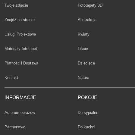
Twoje zdjęcie
Fototapety 3D
Fototapety
Znajdż na stronie
Abstrakcja
Fototapety
Usługi Projektowe
Kwiaty
Fototapety
Materiały fototapet
Liście
Fototapety
Płatność i Dostawa
Dziecięce
Fototapety
Kontakt
Natura
INFORMACJE
POKOJE
Fototapety
Autorom obrazów
Do sypialni
Fototapety
Partnerstwo
Do kuchni