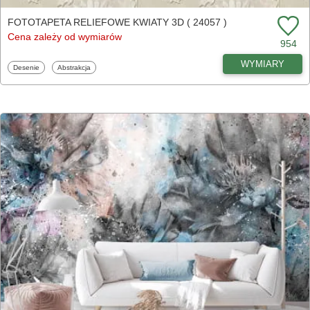
FOTOTAPETA RELIEFOWE KWIATY 3D ( 24057 )
Cena zależy od wymiarów
954
WYMIARY
Fototapety
Fototapety
Desenie
Abstrakcja