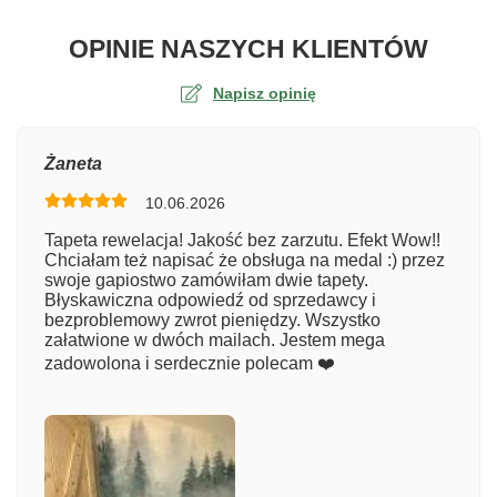
O TA
OPINIE NASZYCH KLIENTÓW
Napisz opinię
Ocena
Żaneta
10.06.2026
Numer zamówienia
Tapeta rewelacja! Jakość bez zarzutu. Efekt Wow!!
Chciałam też napisać że obsługa na medal :) przez
swoje gapiostwo zamówiłam dwie tapety.
Błyskawiczna odpowiedź od sprzedawcy i
Imię
bezproblemowy zwrot pieniędzy. Wszystko
załatwione w dwóch mailach. Jestem mega
zadowolona i serdecznie polecam ❤️
Komentarz