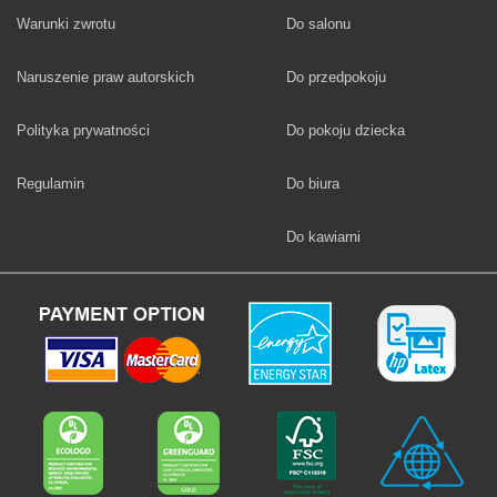
Fototapety
Warunki zwrotu
Do salonu
Fototapety
Naruszenie praw autorskich
Do przedpokoju
Fototapety
Polityka prywatności
Do pokoju dziecka
Fototapety
Regulamin
Do biura
Fototapety
Do kawiarni