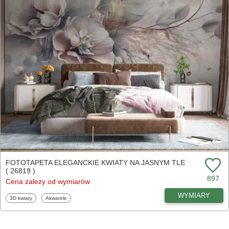
FOTOTAPETA ELEGANCKIE KWIATY NA JASNYM TLE
( 26819 )
897
Cena zależy od wymiarów
WYMIARY
Fototapety
Fototapety
3D kwiaty
Akwarele