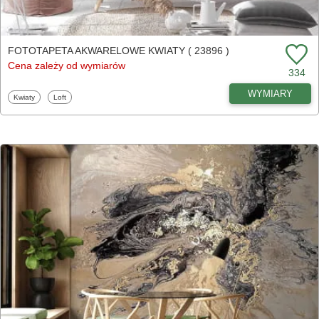
FOTOTAPETA AKWARELOWE KWIATY ( 23896 )
Cena zależy od wymiarów
334
WYMIARY
Fototapety
Fototapety
Kwiaty
Loft