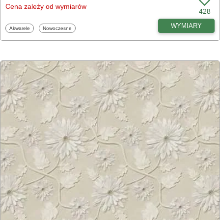
Cena zależy od wymiarów
428
WYMIARY
Fototapety
Fototapety
Akwarele
Nowoczesne