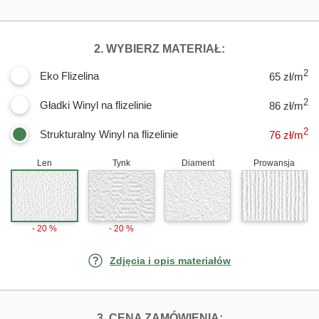
DLA FOTOTAPET
2. WYBIERZ MATERIAŁ:
2
Eko Flizelina
65 zł/m
2
Gładki Winyl na flizelinie
86 zł/m
2
Strukturalny Winyl na flizelinie
76
zł/m
Len
Tynk
Diament
Prowansja
- 20 %
- 20 %
Zdjęcia i opis materiałów
FOTOTAPETY CH
3. CENA ZAMÓWIENIA: