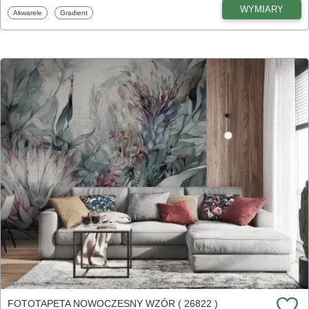
WYMIARY
Fototapety
Fototapety
Akwarele
Gradient
FOTOTAPETA NOWOCZESNY WZÓR ( 26822 )