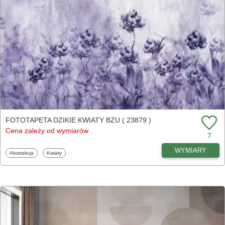
FOTOTAPETA DZIKIE KWIATY BZU ( 23879 )
Cena zależy od wymiarów
7
WYMIARY
Fototapety
Fototapety
Abstrakcja
Kwiaty