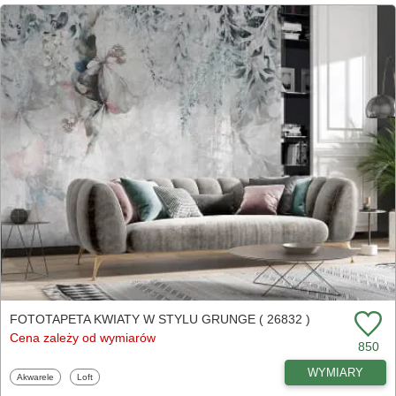
FOTOTAPETA KWIATY W STYLU GRUNGE ( 26832 )
Cena zależy od wymiarów
850
WYMIARY
Fototapety
Fototapety
Akwarele
Loft