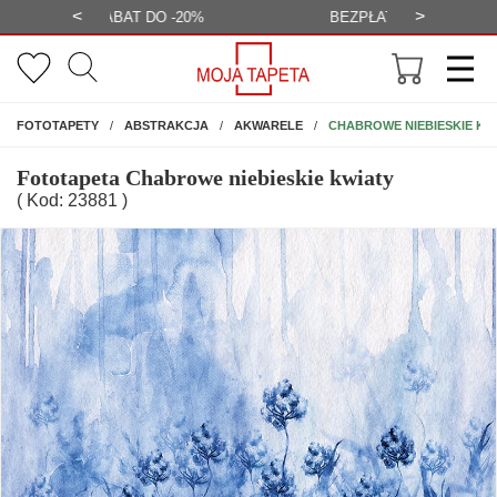
<
>
-20%
BEZPŁATNA WIZUALIZACJA
WYS
NA ŚCIANĘ
CHABROWE NIEBIESKIE KW
FOTOTAPETY
ABSTRAKCJA
AKWARELE
Fototapeta Chabrowe niebieskie kwiaty
( Kod: 23881 )