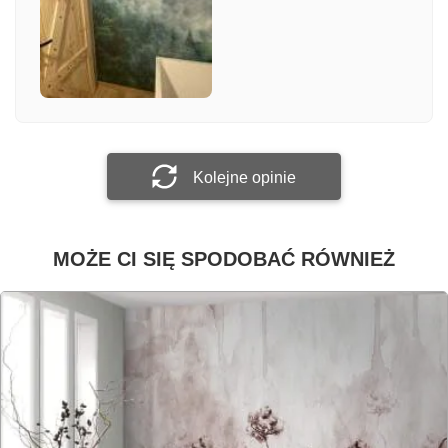
Załącz zdjęcie
Prześlij opinię
Kolejne opinie
MOŻE CI SIĘ SPODOBAĆ RÓWNIEŻ