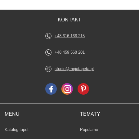
KONTAKT
+48 616 166 215
+48 459 568 201
studio@mojatapeta.pl
MENU
TEMATY
Fototapety
Katalog tapet
Popularne