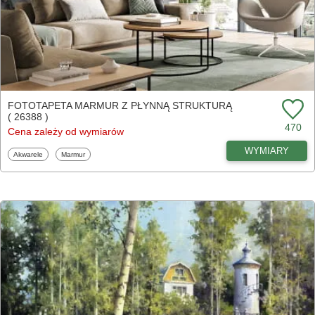
FOTOTAPETA MARMUR Z PŁYNNĄ STRUKTURĄ
( 26388 )
470
Cena zależy od wymiarów
WYMIARY
Fototapety
Fototapety
Akwarele
Marmur