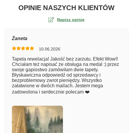
O TA
OPINIE NASZYCH KLIENTÓW
Napisz opinię
Ocena
Żaneta
10.06.2026
Numer zamówienia
Tapeta rewelacja! Jakość bez zarzutu. Efekt Wow!!
Chciałam też napisać że obsługa na medal :) przez
swoje gapiostwo zamówiłam dwie tapety.
Błyskawiczna odpowiedź od sprzedawcy i
Imię
bezproblemowy zwrot pieniędzy. Wszystko
załatwione w dwóch mailach. Jestem mega
zadowolona i serdecznie polecam ❤️
Komentarz