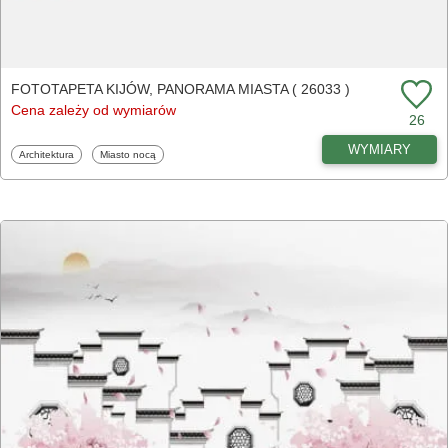
FOTOTAPETA KIJÓW, PANORAMA MIASTA ( 26033 )
Cena zależy od wymiarów
26
WYMIARY
Fototapety
Fototapety
Architektura
Miasto nocą