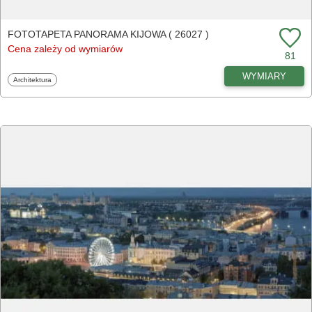
FOTOTAPETA PANORAMA KIJOWA ( 26027 )
Cena zależy od wymiarów
81
WYMIARY
Fototapety
Architektura