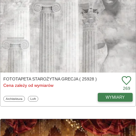
FOTOTAPETA STAROŻYTNA GRECJA ( 25928 )
Cena zależy od wymiarów
269
WYMIARY
Fototapety
Fototapety
Architektura
Loft