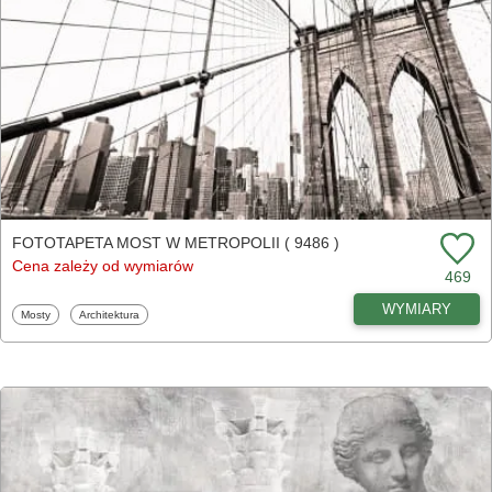
FOTOTAPETA MOST W METROPOLII ( 9486 )
Cena zależy od wymiarów
469
WYMIARY
Fototapety
Fototapety
Mosty
Architektura