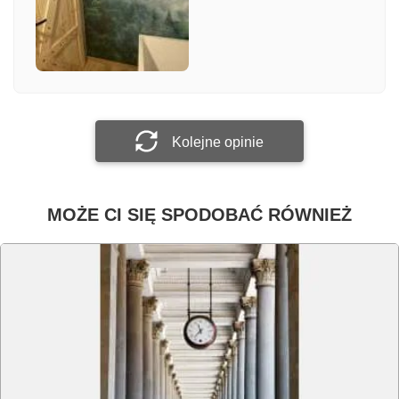
Załącz zdjęcie
Prześlij opinię
Kolejne opinie
MOŻE CI SIĘ SPODOBAĆ RÓWNIEŻ