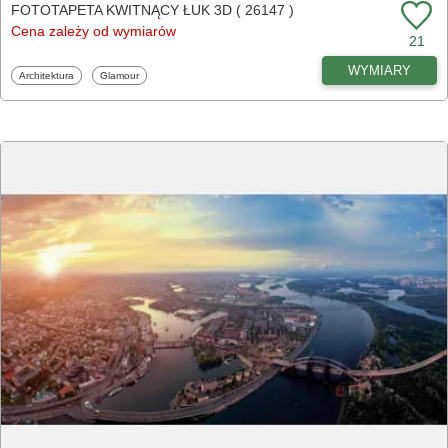
FOTOTAPETA KWITNĄCY ŁUK 3D ( 26147 )
Cena zależy od wymiarów
21
WYMIARY
Fototapety
Fototapety
Architektura
Glamour