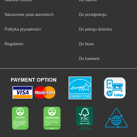
Fototapety
Naruszenie praw autorskich
Do przedpokoju
Fototapety
Polityka prywatności
Do pokoju dziecka
Fototapety
Regulamin
Do biura
Fototapety
Do kawiarni