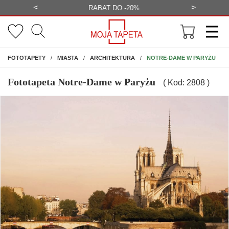
<
>
-20%
BEZPŁATNA WIZUALIZACJA
WYS
NA ŚCIANĘ
NOTRE-DAME W PARYŻU
FOTOTAPETY
MIASTA
ARCHITEKTURA
Fototapeta Notre-Dame w Paryżu
( Kod: 2808 )