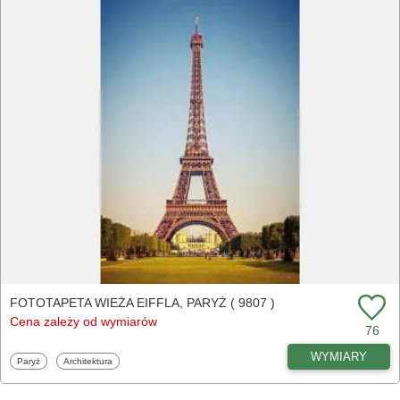
FOTOTAPETA WIEŻA EIFFLA, PARYŻ ( 9807 )
Cena zależy od wymiarów
76
WYMIARY
Fototapety
Fototapety
Paryż
Architektura