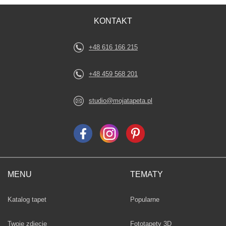
KONTAKT
+48 616 166 215
+48 459 568 201
studio@mojatapeta.pl
MENU
TEMATY
Fototapety
Katalog tapet
Popularne
Twoje zdjęcie
Fototapety 3D