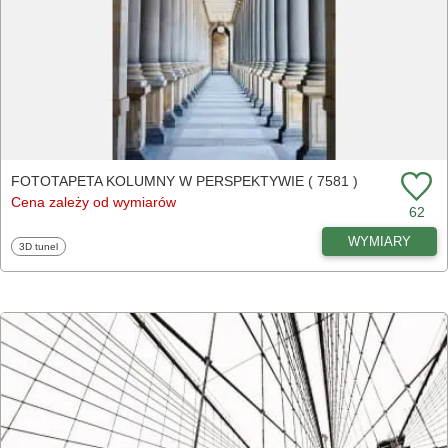
FOTOTAPETA KOLUMNY W PERSPEKTYWIE ( 7581 )
Cena zależy od wymiarów
62
WYMIARY
Fototapety
3D tunel