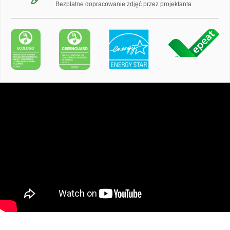
Bezpłatne dopracowanie zdjęć przez projektanta