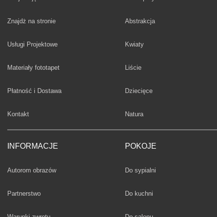
Fototapety
Znajdż na stronie
Abstrakcja
Fototapety
Usługi Projektowe
Kwiaty
Fototapety
Materiały fototapet
Liście
Fototapety
Płatność i Dostawa
Dziecięce
Fototapety
Kontakt
Natura
INFORMACJE
POKOJE
Fototapety
Autorom obrazów
Do sypialni
Fototapety
Partnerstwo
Do kuchni
Fototapety
Warunki zwrotu
Do salonu