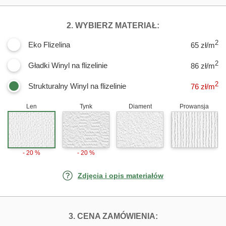
DLA FOTOTAPE
2. WYBIERZ MATERIAŁ:
2
Eko Flizelina
65 zł/m
2
Gładki Winyl na flizelinie
86 zł/m
2
Strukturalny Winyl na flizelinie
76
zł/m
Len
Tynk
Diament
Prowansja
- 20 %
- 20 %
Zdjęcia i opis materiałów
FOTOTAPETY NO
3. CENA ZAMÓWIENIA: