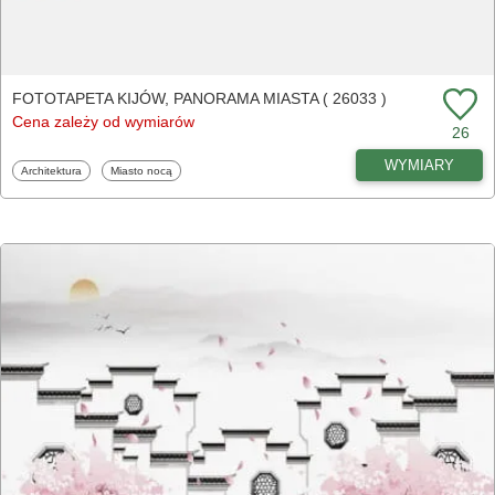
FOTOTAPETA KIJÓW, PANORAMA MIASTA ( 26033 )
Cena zależy od wymiarów
26
WYMIARY
Fototapety
Fototapety
Architektura
Miasto nocą