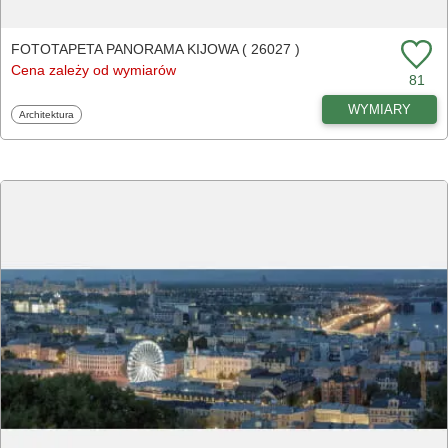
FOTOTAPETA PANORAMA KIJOWA ( 26027 )
Cena zależy od wymiarów
81
WYMIARY
Fototapety
Architektura