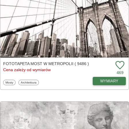
FOTOTAPETA MOST W METROPOLII ( 9486 )
Cena zależy od wymiarów
469
WYMIARY
Fototapety
Fototapety
Mosty
Architektura