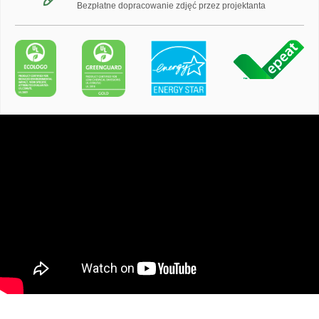
Bezpłatne dopracowanie zdjęć przez projektanta