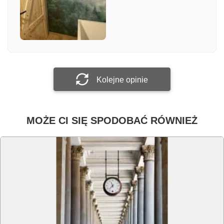
Załącz zdjęcie
Prześlij opinię
Kolejne opinie
MOŻE CI SIĘ SPODOBAĆ RÓWNIEŻ