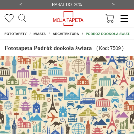
<
>
-20%
BEZPŁATNA WIZUALIZACJA
WYS
NA ŚCIANĘ
PODRÓŻ DOOKOŁA ŚWIATA
FOTOTAPETY
MIASTA
ARCHITEKTURA
Fototapeta Podróż dookoła świata
( Kod: 7509 )