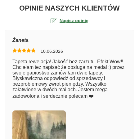
O TA
OPINIE NASZYCH KLIENTÓW
Napisz opinię
Ocena
Żaneta
10.06.2026
Numer zamówienia
Tapeta rewelacja! Jakość bez zarzutu. Efekt Wow!!
Chciałam też napisać że obsługa na medal :) przez
swoje gapiostwo zamówiłam dwie tapety.
Błyskawiczna odpowiedź od sprzedawcy i
Imię
bezproblemowy zwrot pieniędzy. Wszystko
załatwione w dwóch mailach. Jestem mega
zadowolona i serdecznie polecam ❤️
Komentarz