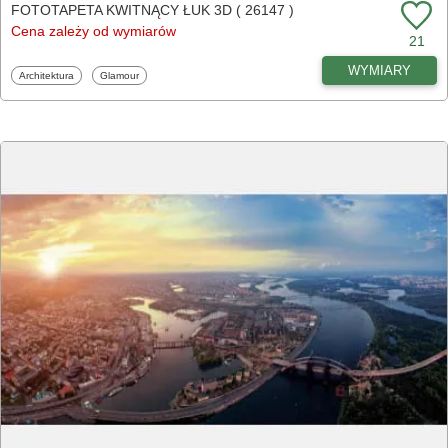
FOTOTAPETA KWITNĄCY ŁUK 3D ( 26147 )
Cena zależy od wymiarów
21
WYMIARY
Fototapety
Fototapety
Architektura
Glamour