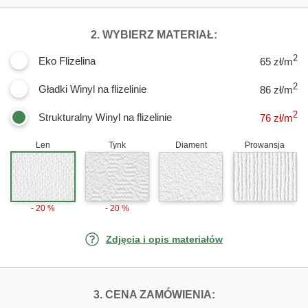
DLA FOTOTAPE
2. WYBIERZ MATERIAŁ:
2
Eko Flizelina
65 zł/m
2
Gładki Winyl na flizelinie
86 zł/m
2
Strukturalny Winyl na flizelinie
76
zł/m
Len
Tynk
Diament
Prowansja
- 20 %
- 20 %
Zdjęcia i opis materiałów
FOTOTAPETY PO
3. CENA ZAMÓWIENIA: