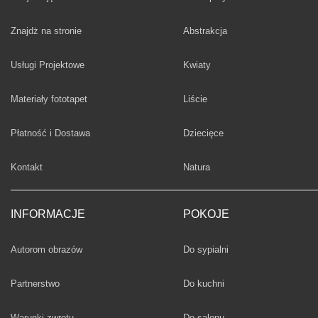
Fototapety
Znajdż na stronie
Abstrakcja
Fototapety
Usługi Projektowe
Kwiaty
Fototapety
Materiały fototapet
Liście
Fototapety
Płatność i Dostawa
Dziecięce
Fototapety
Kontakt
Natura
INFORMACJE
POKOJE
Fototapety
Autorom obrazów
Do sypialni
Fototapety
Partnerstwo
Do kuchni
Fototapety
Warunki zwrotu
Do salonu