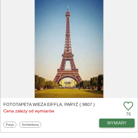
FOTOTAPETA WIEŻA EIFFLA, PARYŻ ( 9807 )
Cena zależy od wymiarów
76
WYMIARY
Fototapety
Fototapety
Paryż
Architektura