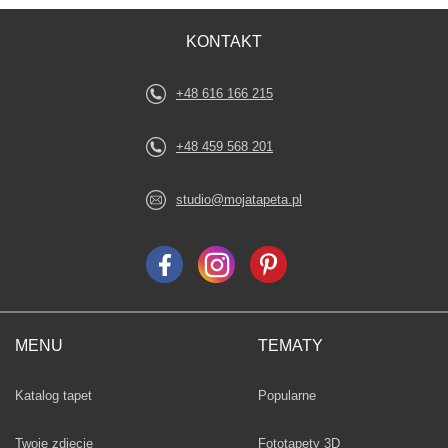
KONTAKT
+48 616 166 215
+48 459 568 201
studio@mojatapeta.pl
MENU
TEMATY
Fototapety
Katalog tapet
Popularne
Twoje zdjęcie
Fototapety 3D