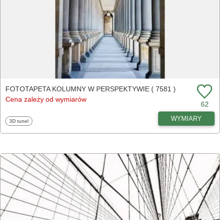
FOTOTAPETA KOLUMNY W PERSPEKTYWIE ( 7581 )
Cena zależy od wymiarów
62
WYMIARY
Fototapety
3D tunel