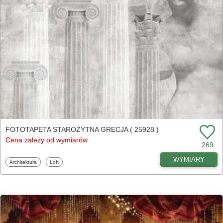
FOTOTAPETA STAROŻYTNA GRECJA ( 25928 )
Cena zależy od wymiarów
269
WYMIARY
Fototapety
Fototapety
Architektura
Loft