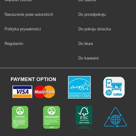
Fototapety
Naruszenie praw autorskich
Do przedpokoju
Fototapety
Polityka prywatności
Do pokoju dziecka
Fototapety
Regulamin
Do biura
Fototapety
Do kawiarni