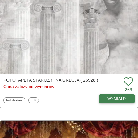
FOTOTAPETA STAROŻYTNA GRECJA ( 25928 )
Cena zależy od wymiarów
269
WYMIARY
Fototapety
Fototapety
Architektura
Loft