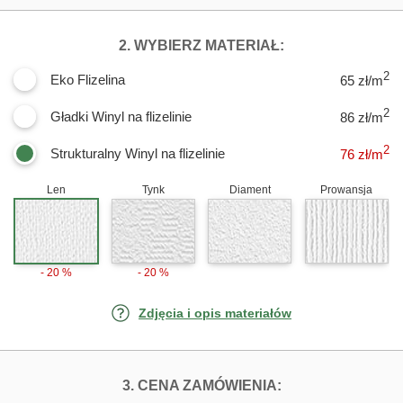
DLA FOTOTAPE
2. WYBIERZ MATERIAŁ:
2
Eko Flizelina
65 zł/m
2
Gładki Winyl na flizelinie
86 zł/m
2
Strukturalny Winyl na flizelinie
76
zł/m
Len
Tynk
Diament
Prowansja
- 20 %
- 20 %
Zdjęcia i opis materiałów
FOTOTAPETY ST
3. CENA ZAMÓWIENIA: