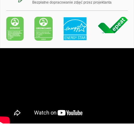
Bezpłatne dopracowanie zdjęć przez projektanta