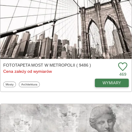
FOTOTAPETA MOST W METROPOLII ( 9486 )
Cena zależy od wymiarów
469
WYMIARY
Fototapety
Fototapety
Mosty
Architektura