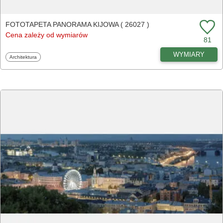
FOTOTAPETA PANORAMA KIJOWA ( 26027 )
Cena zależy od wymiarów
81
WYMIARY
Fototapety
Architektura