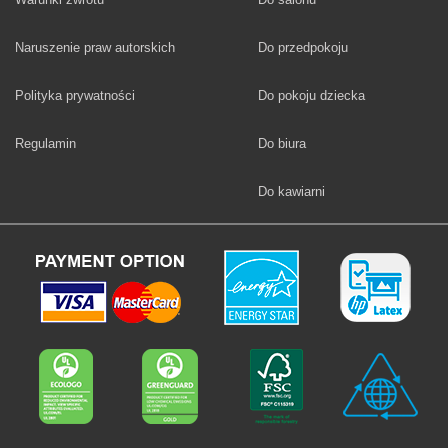
Fototapety
Naruszenie praw autorskich
Do przedpokoju
Fototapety
Polityka prywatności
Do pokoju dziecka
Fototapety
Regulamin
Do biura
Fototapety
Do kawiarni