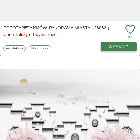
FOTOTAPETA KIJÓW, PANORAMA MIASTA ( 26033 )
Cena zależy od wymiarów
26
WYMIARY
Fototapety
Fototapety
Architektura
Miasto nocą