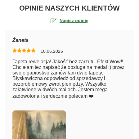
O TA
OPINIE NASZYCH KLIENTÓW
Napisz opinię
Ocena
Żaneta
10.06.2026
Numer zamówienia
Tapeta rewelacja! Jakość bez zarzutu. Efekt Wow!!
Chciałam też napisać że obsługa na medal :) przez
swoje gapiostwo zamówiłam dwie tapety.
Błyskawiczna odpowiedź od sprzedawcy i
Imię
bezproblemowy zwrot pieniędzy. Wszystko
załatwione w dwóch mailach. Jestem mega
zadowolona i serdecznie polecam ❤️
Komentarz