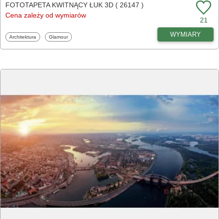
FOTOTAPETA KWITNĄCY ŁUK 3D ( 26147 )
Cena zależy od wymiarów
21
WYMIARY
Fototapety
Fototapety
Architektura
Glamour