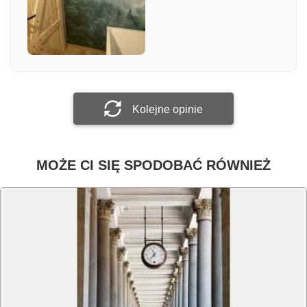
Załącz zdjęcie
Prześlij opinię
Kolejne opinie
MOŻE CI SIĘ SPODOBAĆ RÓWNIEŻ