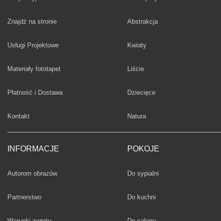
Fototapety
Znajdż na stronie
Abstrakcja
Fototapety
Usługi Projektowe
Kwiaty
Fototapety
Materiały fototapet
Liście
Fototapety
Płatność i Dostawa
Dziecięce
Fototapety
Kontakt
Natura
INFORMACJE
POKOJE
Fototapety
Autorom obrazów
Do sypialni
Fototapety
Partnerstwo
Do kuchni
Fototapety
Warunki zwrotu
Do salonu