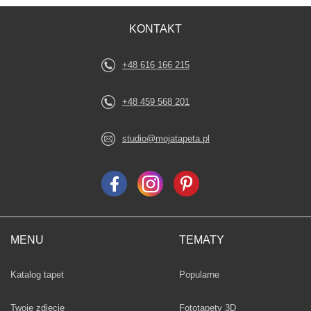
KONTAKT
+48 616 166 215
+48 459 568 201
studio@mojatapeta.pl
MENU
TEMATY
Fototapety
Katalog tapet
Popularne
Twoje zdjęcie
Fototapety 3D