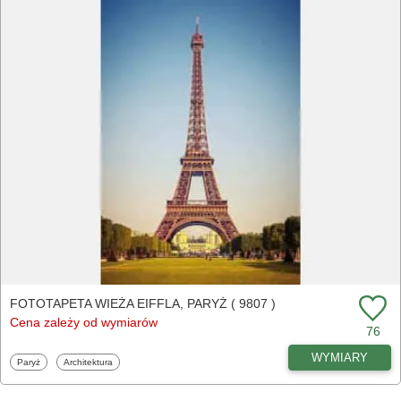
FOTOTAPETA WIEŻA EIFFLA, PARYŻ ( 9807 )
Cena zależy od wymiarów
76
WYMIARY
Fototapety
Fototapety
Paryż
Architektura