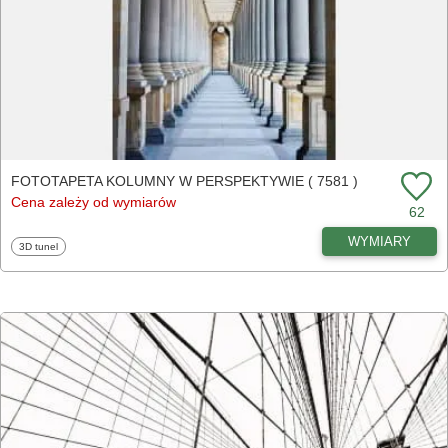
FOTOTAPETA KOLUMNY W PERSPEKTYWIE ( 7581 )
Cena zależy od wymiarów
62
WYMIARY
Fototapety
3D tunel