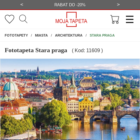
<
>
-20%
BEZPŁATNA WIZUALIZACJA
WYS
NA ŚCIANĘ
STARA PRAGA
FOTOTAPETY
MIASTA
ARCHITEKTURA
Fototapeta Stara praga
( Kod: 11609 )