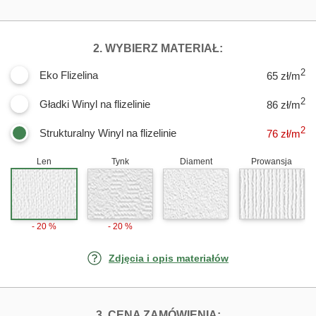
DLA FOTOTAPE
2. WYBIERZ MATERIAŁ:
2
Eko Flizelina
65 zł/m
2
Gładki Winyl na flizelinie
86 zł/m
2
Strukturalny Winyl na flizelinie
76
zł/m
Len
Tynk
Diament
Prowansja
- 20 %
- 20 %
Zdjęcia i opis materiałów
FOTOTAPETY A
3. CENA ZAMÓWIENIA: