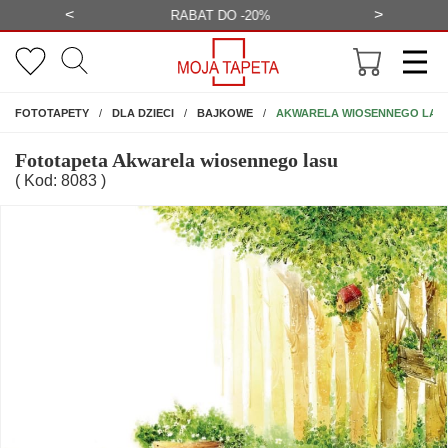
<
>
-20%
BEZPŁATNA WIZUALIZACJA
WYS
NA ŚCIANĘ
AKWARELA WIOSENNEGO LAS
FOTOTAPETY
DLA DZIECI
BAJKOWE
Fototapeta Akwarela wiosennego lasu
( Kod: 8083 )