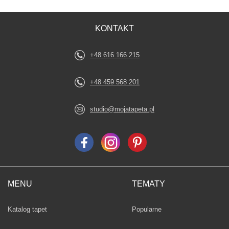
KONTAKT
+48 616 166 215
+48 459 568 201
studio@mojatapeta.pl
MENU
TEMATY
Fototapety
Katalog tapet
Popularne