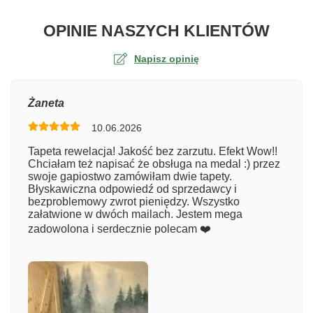
O TA
OPINIE NASZYCH KLIENTÓW
Napisz opinię
Ocena
Żaneta
10.06.2026
Numer zamówienia
Tapeta rewelacja! Jakość bez zarzutu. Efekt Wow!!
Chciałam też napisać że obsługa na medal :) przez
swoje gapiostwo zamówiłam dwie tapety.
Błyskawiczna odpowiedź od sprzedawcy i
Imię
bezproblemowy zwrot pieniędzy. Wszystko
załatwione w dwóch mailach. Jestem mega
zadowolona i serdecznie polecam ❤️
Komentarz