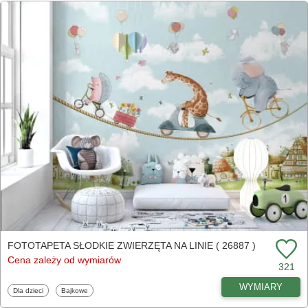
FOTOTAPETA SŁODKIE ZWIERZĘTA NA LINIE ( 26887 )
Cena zależy od wymiarów
321
WYMIARY
Fototapety
Fototapety
Dla dzieci
Bajkowe