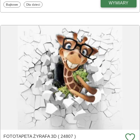
WYMIARY
Fototapety
Fototapety
Bajkowe
Dla dzieci
FOTOTAPETA ŻYRAFA 3D ( 24807 )