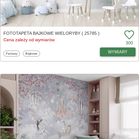
FOTOTAPETA BAJKOWE WIELORYBY ( 25785 )
Cena zależy od wymiarów
300
WYMIARY
Fototapety
Fototapety
Fantasy
Bajkowe