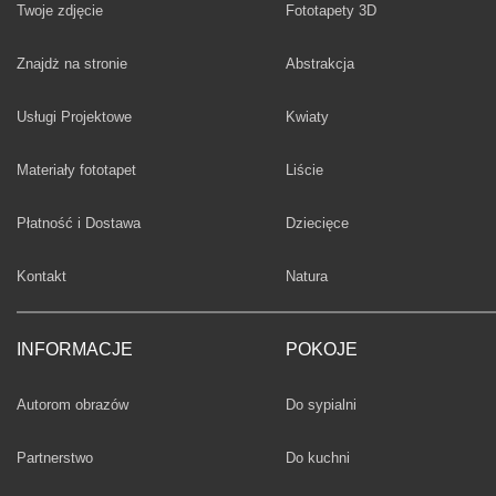
Twoje zdjęcie
Fototapety 3D
Fototapety
Znajdż na stronie
Abstrakcja
Fototapety
Usługi Projektowe
Kwiaty
Fototapety
Materiały fototapet
Liście
Fototapety
Płatność i Dostawa
Dziecięce
Fototapety
Kontakt
Natura
INFORMACJE
POKOJE
Fototapety
Autorom obrazów
Do sypialni
Fototapety
Partnerstwo
Do kuchni