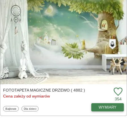
FOTOTAPETA MAGICZNE DRZEWO ( 4882 )
Cena zależy od wymiarów
354
WYMIARY
Fototapety
Fototapety
Bajkowe
Dla dzieci