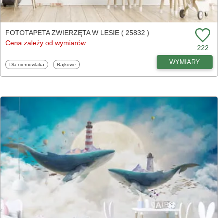
FOTOTAPETA ZWIERZĘTA W LESIE ( 25832 )
Cena zależy od wymiarów
222
WYMIARY
Fototapety
Fototapety
Dla niemowlaka
Bajkowe