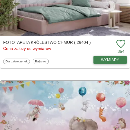
FOTOTAPETA KRÓLESTWO CHMUR ( 26404 )
Cena zależy od wymiarów
354
WYMIARY
Fototapety
Fototapety
Dla dziewczynek
Bajkowe