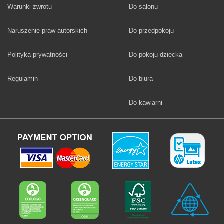
Fototapety
Warunki zwrotu
Do salonu
Fototapety
Naruszenie praw autorskich
Do przedpokoju
Fototapety
Polityka prywatności
Do pokoju dziecka
Fototapety
Regulamin
Do biura
Fototapety
Do kawiarni