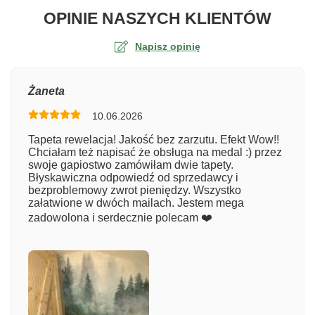
O TA
OPINIE NASZYCH KLIENTÓW
Napisz opinię
Ocena
Żaneta
10.06.2026
Numer zamówienia
Tapeta rewelacja! Jakość bez zarzutu. Efekt Wow!!
Chciałam też napisać że obsługa na medal :) przez
swoje gapiostwo zamówiłam dwie tapety.
Błyskawiczna odpowiedź od sprzedawcy i
Imię
bezproblemowy zwrot pieniędzy. Wszystko
załatwione w dwóch mailach. Jestem mega
zadowolona i serdecznie polecam ❤️
Komentarz