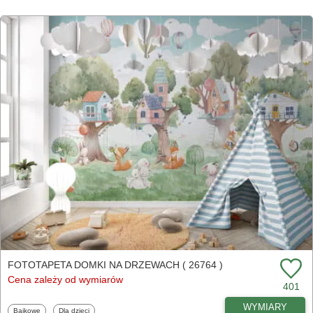
FOTOTAPETA DOMKI NA DRZEWACH ( 26764 )
Cena zależy od wymiarów
401
WYMIARY
Fototapety
Fototapety
Bajkowe
Dla dzieci