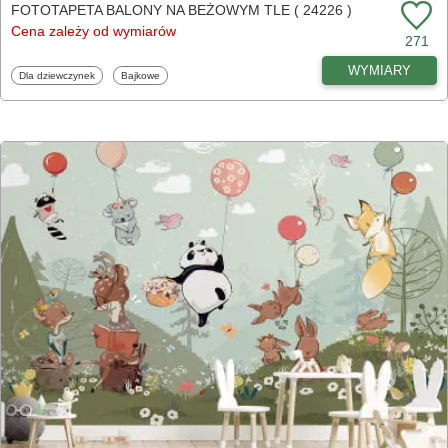
FOTOTAPETA BALONY NA BEŻOWYM TLE ( 24226 )
Cena zależy od wymiarów
271
WYMIARY
Fototapety
Fototapety
Dla dziewczynek
Bajkowe