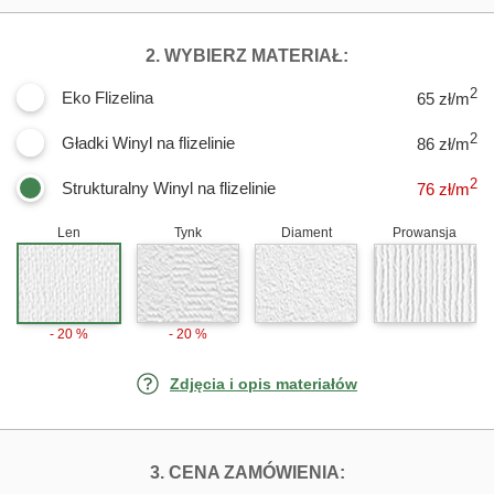
DLA FOTOTAPE
2. WYBIERZ MATERIAŁ:
2
Eko Flizelina
65 zł/m
2
Gładki Winyl na flizelinie
86 zł/m
2
Strukturalny Winyl na flizelinie
76
zł/m
Len
Tynk
Diament
Prowansja
- 20 %
- 20 %
Zdjęcia i opis materiałów
FOTOTAPETY A
3. CENA ZAMÓWIENIA: