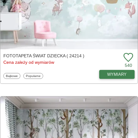
FOTOTAPETA ŚWIAT DZIECKA ( 24214 )
Cena zależy od wymiarów
540
WYMIARY
Fototapety
Fototapety
Bajkowe
Popularne