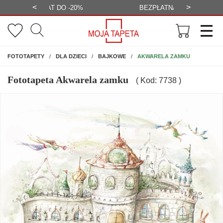
<
>
-20%
BEZPŁATNA WIZUALIZACJA
WYS
NA ŚCIANĘ
AKWARELA ZAMKU
FOTOTAPETY
DLA DZIECI
BAJKOWE
Fototapeta Akwarela zamku
( Kod: 7738 )