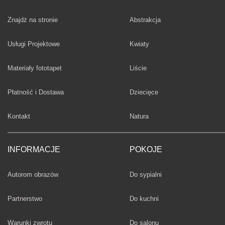
Fototapety
Znajdż na stronie
Abstrakcja
Fototapety
Usługi Projektowe
Kwiaty
Fototapety
Materiały fototapet
Liście
Fototapety
Płatność i Dostawa
Dziecięce
Fototapety
Kontakt
Natura
INFORMACJE
POKOJE
Fototapety
Autorom obrazów
Do sypialni
Fototapety
Partnerstwo
Do kuchni
Fototapety
Warunki zwrotu
Do salonu