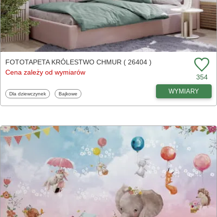
FOTOTAPETA KRÓLESTWO CHMUR ( 26404 )
Cena zależy od wymiarów
354
WYMIARY
Fototapety
Fototapety
Dla dziewczynek
Bajkowe