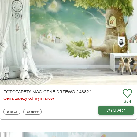
FOTOTAPETA MAGICZNE DRZEWO ( 4882 )
Cena zależy od wymiarów
354
WYMIARY
Fototapety
Fototapety
Bajkowe
Dla dzieci