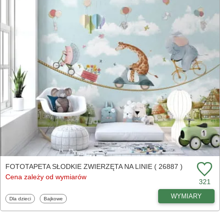
FOTOTAPETA SŁODKIE ZWIERZĘTA NA LINIE ( 26887 )
Cena zależy od wymiarów
321
WYMIARY
Fototapety
Fototapety
Dla dzieci
Bajkowe