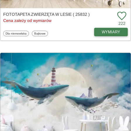
FOTOTAPETA ZWIERZĘTA W LESIE ( 25832 )
Cena zależy od wymiarów
222
WYMIARY
Fototapety
Fototapety
Dla niemowlaka
Bajkowe