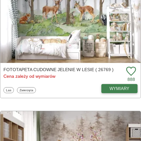
FOTOTAPETA CUDOWNE JELENIE W LESIE ( 26769 )
Cena zależy od wymiarów
888
WYMIARY
Fototapety
Fototapety
Las
Zwierzęta