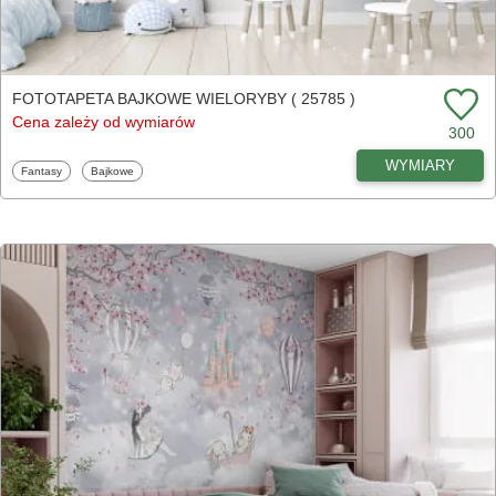
FOTOTAPETA BAJKOWE WIELORYBY ( 25785 )
Cena zależy od wymiarów
300
WYMIARY
Fototapety
Fototapety
Fantasy
Bajkowe