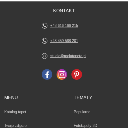
KONTAKT
+48 616 166 215
+48 459 568 201
studio@mojatapeta.pl
MENU
TEMATY
Fototapety
Katalog tapet
Popularne
Twoje zdjęcie
Fototapety 3D