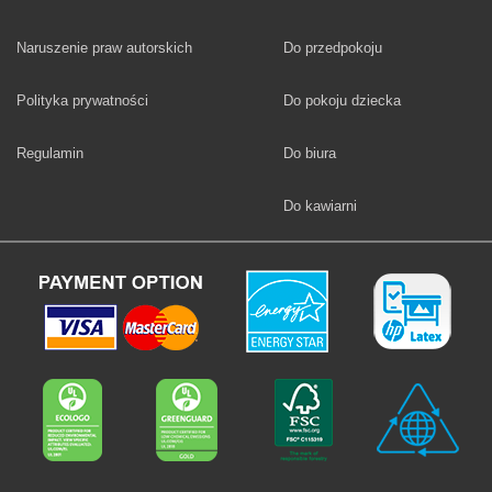
Fototapety
Naruszenie praw autorskich
Do przedpokoju
Fototapety
Polityka prywatności
Do pokoju dziecka
Fototapety
Regulamin
Do biura
Fototapety
Do kawiarni