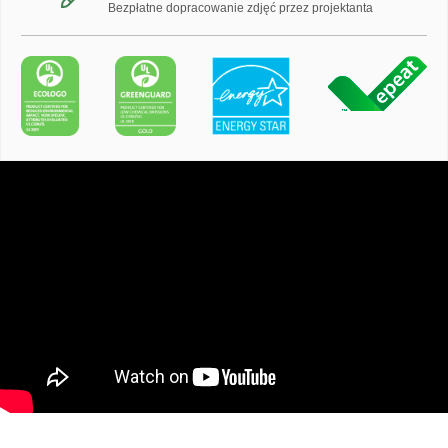
Bezpłatne dopracowanie zdjęć przez projektanta