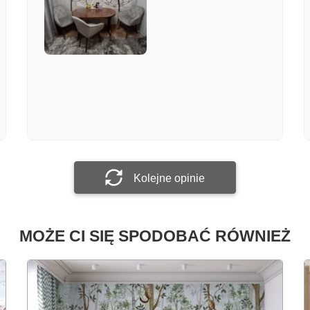
Załącz zdjęcie
Prześlij opinię
Kolejne opinie
MOŻE CI SIĘ SPODOBAĆ RÓWNIEŻ