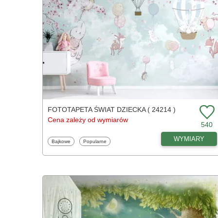
FOTOTAPETA ŚWIAT DZIECKA ( 24214 )
Cena zależy od wymiarów
540
WYMIARY
Fototapety
Fototapety
Bajkowe
Popularne