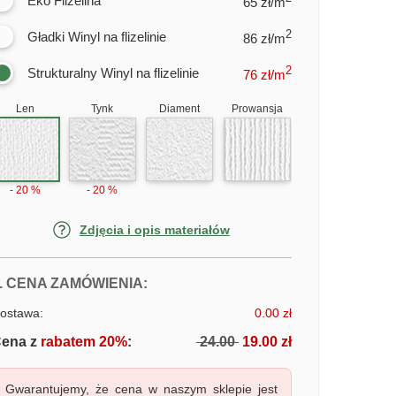
Eko Flizelina
65 zł/m
2
Gładki Winyl na flizelinie
86 zł/m
2
Strukturalny Winyl na flizelinie
76
zł/m
Len
Tynk
Diament
Prowansja
- 20 %
- 20 %
Zdjęcia i opis materiałów
FOTOTAPETY BALONY I TĘCZA
. CENA ZAMÓWIENIA:
ostawa:
0.00 zł
ena z
rabatem 20%
:
24.00
19.00 zł
Gwarantujemy, że cena w naszym sklepie jest