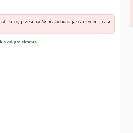
at, kolor, przesunąć/usunąć/dodać jakiś element; nasi
ic od projektanta