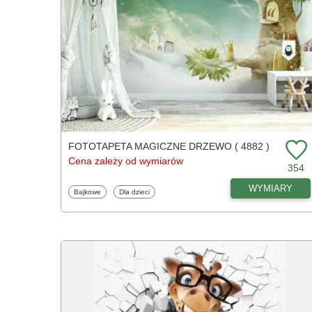
FOTOTAPETA MAGICZNE DRZEWO ( 4882 )
Cena zależy od wymiarów
354
WYMIARY
Fototapety
Fototapety
Bajkowe
Dla dzieci