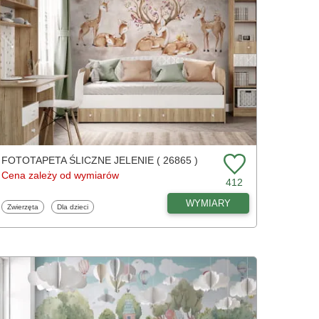
FOTOTAPETA ŚLICZNE JELENIE ( 26865 )
Cena zależy od wymiarów
412
WYMIARY
Fototapety
Fototapety
Zwierzęta
Dla dzieci