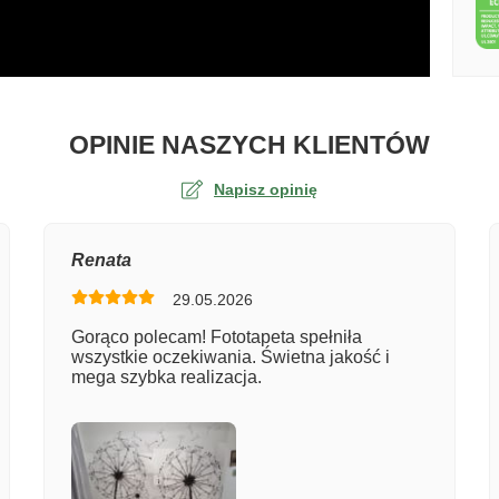
O TA
OPINIE NASZYCH KLIENTÓW
Napisz opinię
na
Renata
29.05.2026
er zamówienia
Gorąco polecam! Fototapeta spełniła
wszystkie oczekiwania. Świetna jakość i
mega szybka realizacja.
entarz