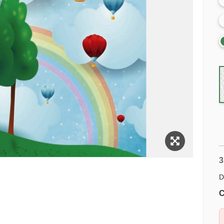
3
D
C