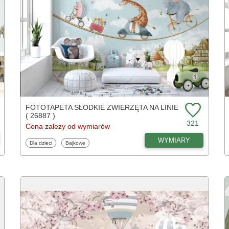
FOTOTAPETA SŁODKIE ZWIERZĘTA NA LINIE
( 26887 )
321
Cena zależy od wymiarów
WYMIARY
Fototapety
Fototapety
Dla dzieci
Bajkowe