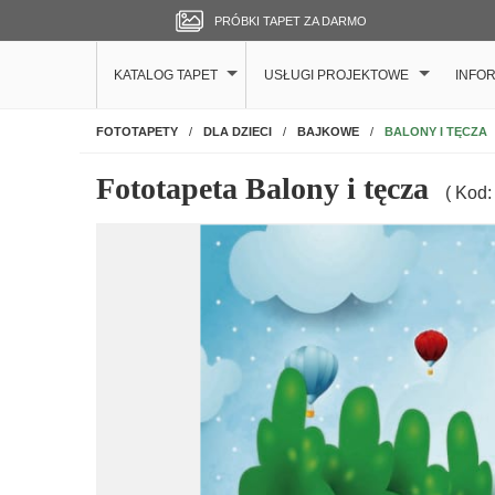
PRÓBKI TAPET ZA DARMO
KATALOG TAPET
USŁUGI PROJEKTOWE
INFO
NA ŚCIANĘ
BALONY I TĘCZA
FOTOTAPETY
DLA DZIECI
BAJKOWE
Fototapeta Balony i tęcza
( Kod: