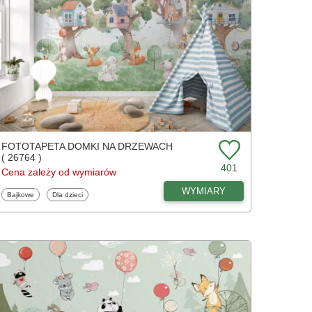
FOTOTAPETA DOMKI NA DRZEWACH
( 26764 )
401
Cena zależy od wymiarów
WYMIARY
Fototapety
Fototapety
Bajkowe
Dla dzieci