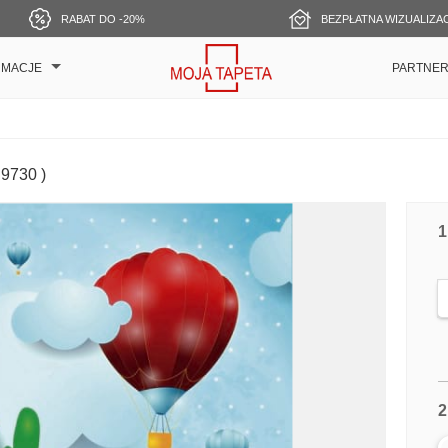
RABAT DO -20%
BEZPŁATNA WIZUALIZA
RMACJE
PARTNE
 9730 )
1
2