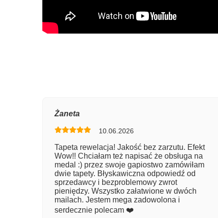
Oce
Żaneta
10.06.2026
Num
Tapeta rewelacja! Jakość bez zarzutu. Efekt
Wow!! Chciałam też napisać że obsługa na
Imię
medal :) przez swoje gapiostwo zamówiłam
dwie tapety. Błyskawiczna odpowiedź od
sprzedawcy i bezproblemowy zwrot
pieniędzy. Wszystko załatwione w dwóch
Kom
mailach. Jestem mega zadowolona i
serdecznie polecam ❤️