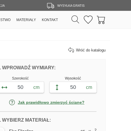
CJA
WYSYŁKA GRATIS
RSTWO
MATERIAŁY
KONTAKT
Wróć do katalogu
DOPASUJ FOTOTAPETĘ BALONY I TĘC
FOTOTAPETY BALONY I TĘCZA
. WPROWADŹ WYMIARY:
Szerokość
Wysokość
cm
cm
Jak prawidłowo zmierzyć ścianę?
DLA FOTOTAPETY BALONY I TĘCZ
. WYBIERZ MATERIAŁ:
2