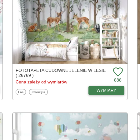
FOTOTAPETA CUDOWNE JELENIE W LESIE
( 26769 )
888
Cena zależy od wymiarów
WYMIARY
Fototapety
Fototapety
Las
Zwierzęta