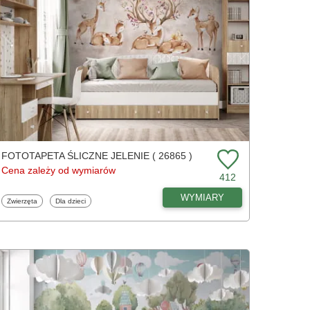
FOTOTAPETA ŚLICZNE JELENIE ( 26865 )
Cena zależy od wymiarów
412
WYMIARY
Fototapety
Fototapety
Zwierzęta
Dla dzieci