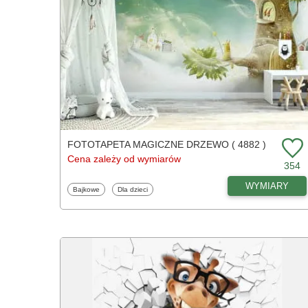
FOTOTAPETA MAGICZNE DRZEWO ( 4882 )
Cena zależy od wymiarów
354
WYMIARY
Fototapety
Fototapety
Bajkowe
Dla dzieci