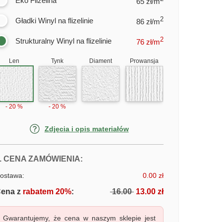
Eko Flizelina
65 zł/m
2
Gładki Winyl na flizelinie
86 zł/m
2
Strukturalny Winyl na flizelinie
76
zł/m
Len
Tynk
Diament
Prowansja
- 20 %
- 20 %
Zdjęcia i opis materiałów
FOTOTAPETY DROGA DO KRAINY B
. CENA ZAMÓWIENIA:
ostawa:
0.00 zł
ena z
rabatem 20%
:
16.00
13.00 zł
Gwarantujemy, że cena w naszym sklepie jest