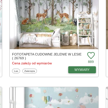
FOTOTAPETA CUDOWNE JELENIE W LESIE
( 26769 )
889
Cena zależy od wymiarów
WYMIARY
Fototapety
Fototapety
Las
Zwierzęta