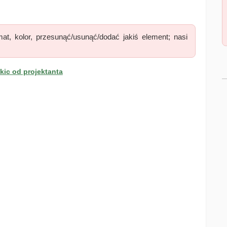
at, kolor, przesunąć/usunąć/dodać jakiś element; nasi
ic od projektanta