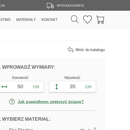
CJA
WYSYŁKA GRATIS
RSTWO
MATERIAŁY
KONTAKT
Wróć do katalogu
DOPASUJ FOTOTAPETĘ DROGA DO KRA
FOTOTAPETY DROGA DO KRAIN
. WPROWADŹ WYMIARY:
Szerokość
Wysokość
cm
cm
Jak prawidłowo zmierzyć ścianę?
DLA FOTOTAPETY DROGA DO KRA
. WYBIERZ MATERIAŁ:
2