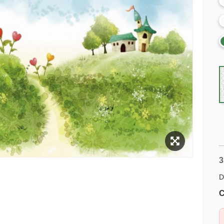
3
D
C