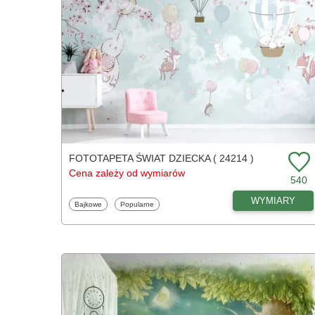
FOTOTAPETA ŚWIAT DZIECKA ( 24214 )
Cena zależy od wymiarów
540
WYMIARY
Fototapety
Fototapety
Bajkowe
Popularne