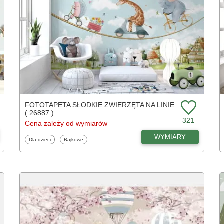
FOTOTAPETA SŁODKIE ZWIERZĘTA NA LINIE
( 26887 )
321
Cena zależy od wymiarów
WYMIARY
Fototapety
Fototapety
Dla dzieci
Bajkowe