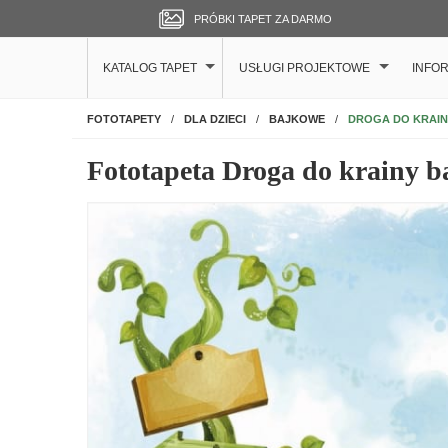
PRÓBKI TAPET ZA DARMO
KATALOG TAPET
USŁUGI PROJEKTOWE
INFO
NA ŚCIANĘ
DROGA DO KRAIN
FOTOTAPETY
DLA DZIECI
BAJKOWE
Fototapeta Droga do krainy b