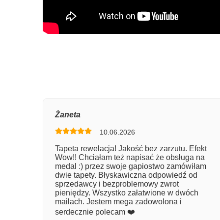
Oce
Żaneta
10.06.2026
Num
Tapeta rewelacja! Jakość bez zarzutu. Efekt
Wow!! Chciałam też napisać że obsługa na
Imię
medal :) przez swoje gapiostwo zamówiłam
dwie tapety. Błyskawiczna odpowiedź od
sprzedawcy i bezproblemowy zwrot
pieniędzy. Wszystko załatwione w dwóch
Kom
mailach. Jestem mega zadowolona i
serdecznie polecam ❤️