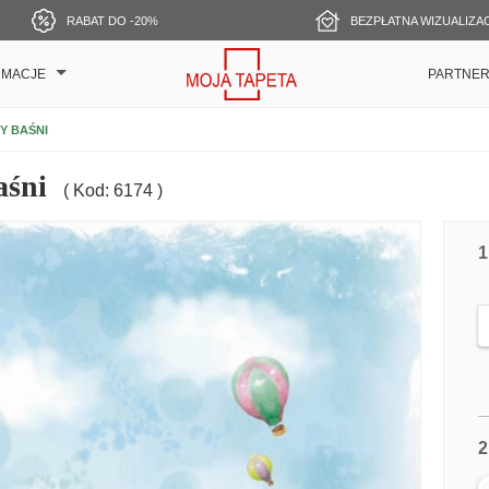
RABAT DO -20%
BEZPŁATNA WIZUALIZA
RMACJE
PARTNE
Y BAŚNI
aśni
( Kod: 6174 )
1
2