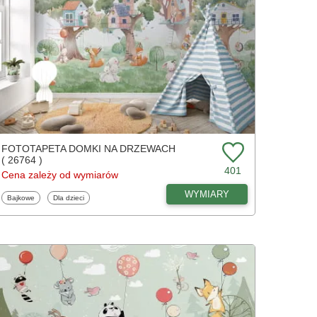
FOTOTAPETA DOMKI NA DRZEWACH
( 26764 )
401
Cena zależy od wymiarów
WYMIARY
Fototapety
Fototapety
Bajkowe
Dla dzieci