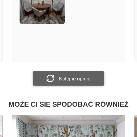
Załącz zdjęcie
Prześlij opinię
Kolejne opinie
MOŻE CI SIĘ SPODOBAĆ RÓWNIEŻ