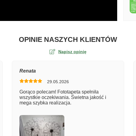
O TA
OPINIE NASZYCH KLIENTÓW
Napisz opinię
na
Renata
29.05.2026
er zamówienia
Gorąco polecam! Fototapeta spełniła
wszystkie oczekiwania. Świetna jakość i
mega szybka realizacja.
entarz