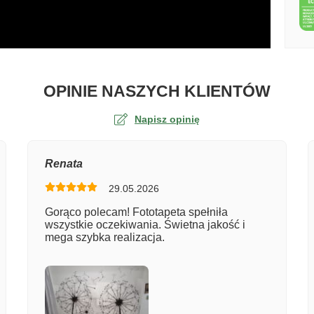
O TA
OPINIE NASZYCH KLIENTÓW
Napisz opinię
na
Renata
29.05.2026
er zamówienia
Gorąco polecam! Fototapeta spełniła
wszystkie oczekiwania. Świetna jakość i
mega szybka realizacja.
entarz