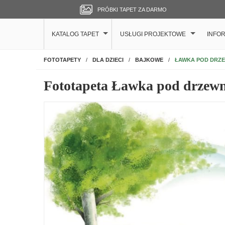
PRÓBKI TAPET ZA DARMO
KATALOG TAPET
USŁUGI PROJEKTOWE
INFO
NA ŚCIANĘ
ŁAWKA POD DRZ
FOTOTAPETY
DLA DZIECI
BAJKOWE
Fototapeta Ławka pod drzew