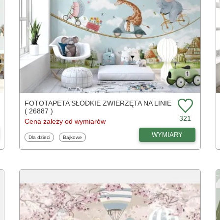
FOTOTAPETA SŁODKIE ZWIERZĘTA NA LINIE
( 26887 )
321
Cena zależy od wymiarów
WYMIARY
Fototapety
Fototapety
Dla dzieci
Bajkowe