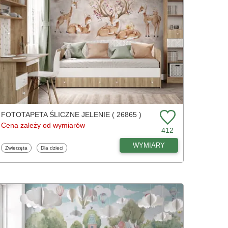
FOTOTAPETA ŚLICZNE JELENIE ( 26865 )
Cena zależy od wymiarów
412
WYMIARY
Fototapety
Fototapety
Zwierzęta
Dla dzieci