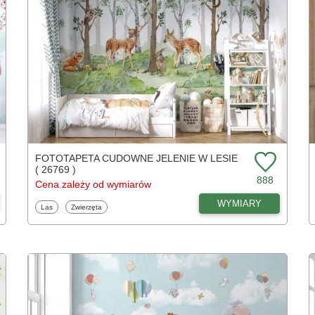
FOTOTAPETA CUDOWNE JELENIE W LESIE
( 26769 )
888
Cena zależy od wymiarów
WYMIARY
Fototapety
Fototapety
Las
Zwierzęta