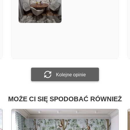
Załącz zdjęcie
Prześlij opinię
Kolejne opinie
MOŻE CI SIĘ SPODOBAĆ RÓWNIEŻ