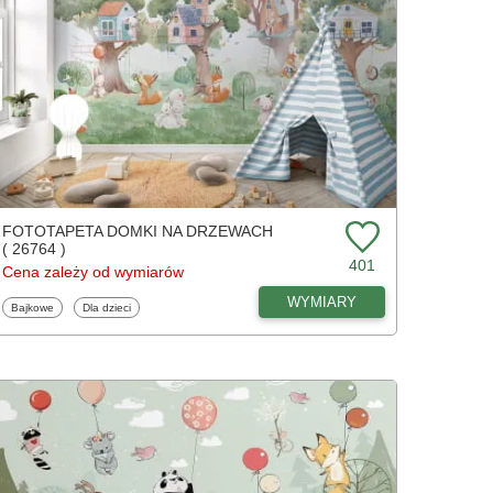
FOTOTAPETA DOMKI NA DRZEWACH
( 26764 )
401
Cena zależy od wymiarów
WYMIARY
Fototapety
Fototapety
Bajkowe
Dla dzieci