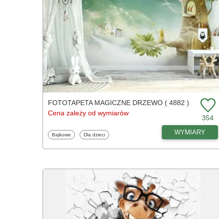
FOTOTAPETA MAGICZNE DRZEWO ( 4882 )
Cena zależy od wymiarów
354
WYMIARY
Fototapety
Fototapety
Bajkowe
Dla dzieci