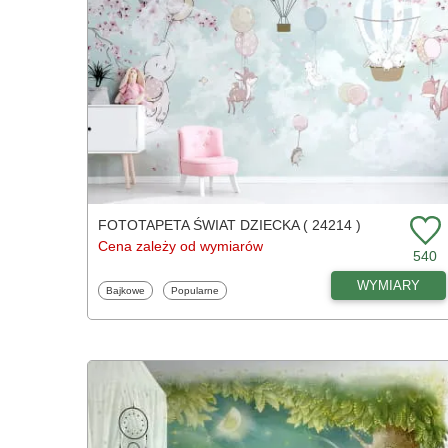
FOTOTAPETA ŚWIAT DZIECKA ( 24214 )
Cena zależy od wymiarów
540
WYMIARY
Fototapety
Fototapety
Bajkowe
Popularne