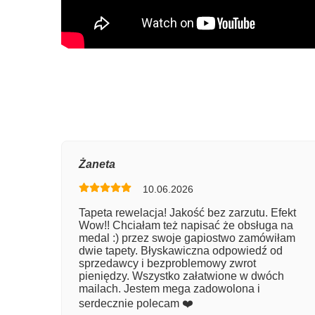
Oce
Żaneta
10.06.2026
Num
Tapeta rewelacja! Jakość bez zarzutu. Efekt
Wow!! Chciałam też napisać że obsługa na
Imię
medal :) przez swoje gapiostwo zamówiłam
dwie tapety. Błyskawiczna odpowiedź od
sprzedawcy i bezproblemowy zwrot
pieniędzy. Wszystko załatwione w dwóch
Kom
mailach. Jestem mega zadowolona i
serdecznie polecam ❤️