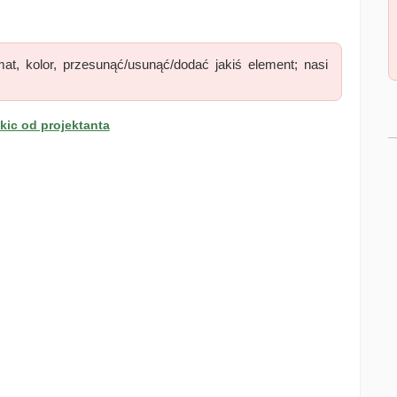
at, kolor, przesunąć/usunąć/dodać jakiś element; nasi
ic od projektanta