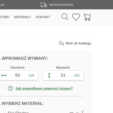
CJA
WYSYŁKA GRATIS
RSTWO
MATERIAŁY
KONTAKT
Wróć do katalogu
DOPASUJ FOTOTAPETĘ ŁAWKA POD D
FOTOTAPETY ŁAWKA POD DRZ
. WPROWADŹ WYMIARY:
Szerokość
Wysokość
cm
cm
Jak prawidłowo zmierzyć ścianę?
DLA FOTOTAPETY ŁAWKA POD D
. WYBIERZ MATERIAŁ:
2