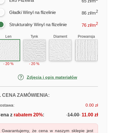
Eko Flizelina
65 zł/m
2
Gładki Winyl na flizelinie
86 zł/m
2
Strukturalny Winyl na flizelinie
76
zł/m
Len
Tynk
Diament
Prowansja
- 20 %
- 20 %
Zdjęcia i opis materiałów
FOTOTAPETY ŁAWKA POD DRZEW
. CENA ZAMÓWIENIA:
ostawa:
0.00 zł
ena z
rabatem 20%
:
14.00
11.00 zł
Gwarantujemy, że cena w naszym sklepie jest