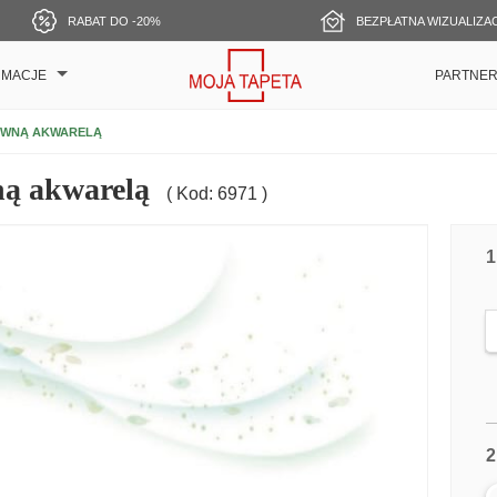
RABAT DO -20%
BEZPŁATNA WIZUALIZA
RMACJE
PARTNE
EWNĄ AKWARELĄ
ną akwarelą
( Kod: 6971 )
1
2