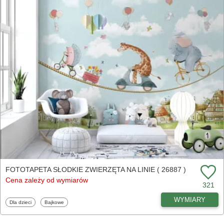
FOTOTAPETA SŁODKIE ZWIERZĘTA NA LINIE ( 26887 )
Cena zależy od wymiarów
321
WYMIARY
Fototapety
Fototapety
Dla dzieci
Bajkowe