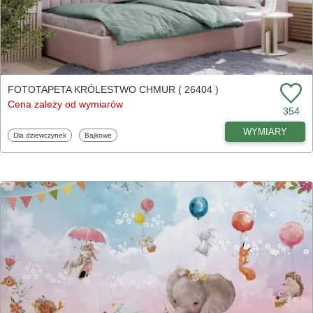
FOTOTAPETA KRÓLESTWO CHMUR ( 26404 )
Cena zależy od wymiarów
354
WYMIARY
Fototapety
Fototapety
Dla dziewczynek
Bajkowe