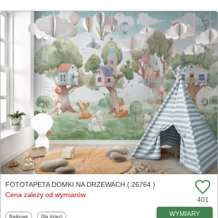
FOTOTAPETA DOMKI NA DRZEWACH ( 26764 )
Cena zależy od wymiarów
401
WYMIARY
Fototapety
Fototapety
Bajkowe
Dla dzieci