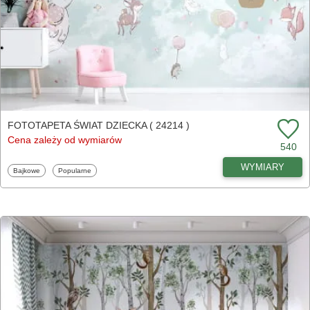
FOTOTAPETA ŚWIAT DZIECKA ( 24214 )
Cena zależy od wymiarów
540
WYMIARY
Fototapety
Fototapety
Bajkowe
Popularne