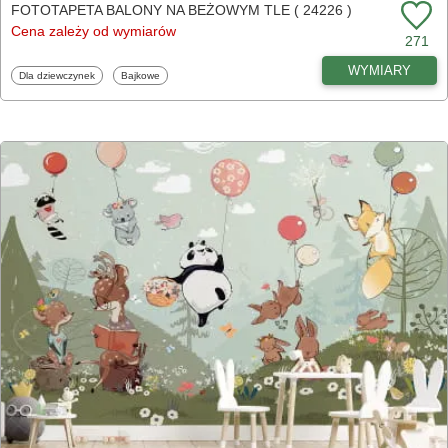
FOTOTAPETA BALONY NA BEŻOWYM TLE ( 24226 )
Cena zależy od wymiarów
271
WYMIARY
Fototapety
Fototapety
Dla dziewczynek
Bajkowe