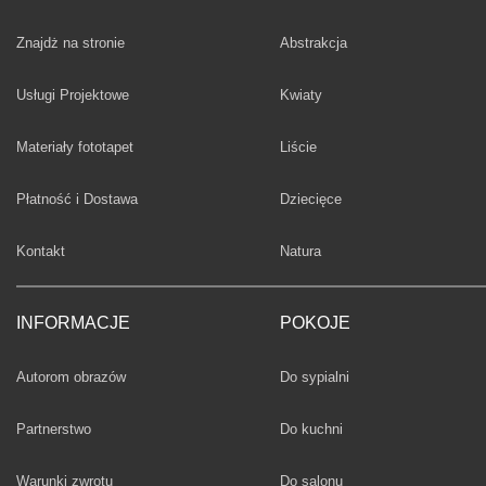
Fototapety
Znajdż na stronie
Abstrakcja
Fototapety
Usługi Projektowe
Kwiaty
Fototapety
Materiały fototapet
Liście
Fototapety
Płatność i Dostawa
Dziecięce
Fototapety
Kontakt
Natura
INFORMACJE
POKOJE
Fototapety
Autorom obrazów
Do sypialni
Fototapety
Partnerstwo
Do kuchni
Fototapety
Warunki zwrotu
Do salonu