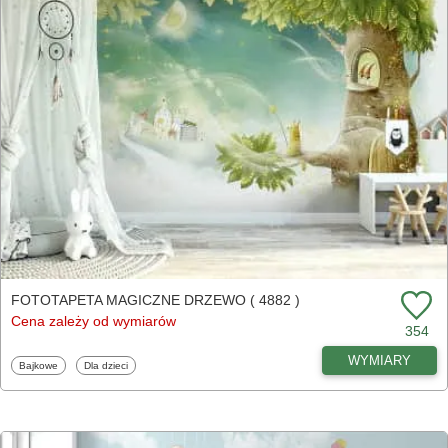
FOTOTAPETA MAGICZNE DRZEWO ( 4882 )
Cena zależy od wymiarów
354
WYMIARY
Fototapety
Fototapety
Bajkowe
Dla dzieci