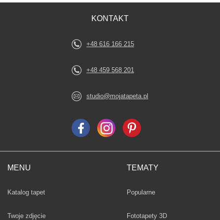
KONTAKT
+48 616 166 215
+48 459 568 201
studio@mojatapeta.pl
MENU
TEMATY
Fototapety
Katalog tapet
Popularne
Twoje zdjęcie
Fototapety 3D