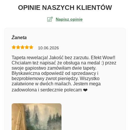
O TA
OPINIE NASZYCH KLIENTÓW
Napisz opinię
Ocena
Żaneta
10.06.2026
Numer zamówienia
Tapeta rewelacja! Jakość bez zarzutu. Efekt Wow!!
Chciałam też napisać że obsługa na medal :) przez
swoje gapiostwo zamówiłam dwie tapety.
Błyskawiczna odpowiedź od sprzedawcy i
Imię
bezproblemowy zwrot pieniędzy. Wszystko
załatwione w dwóch mailach. Jestem mega
zadowolona i serdecznie polecam ❤️
Komentarz