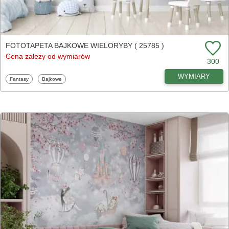
FOTOTAPETA BAJKOWE WIELORYBY ( 25785 )
Cena zależy od wymiarów
300
WYMIARY
Fototapety
Fototapety
Fantasy
Bajkowe