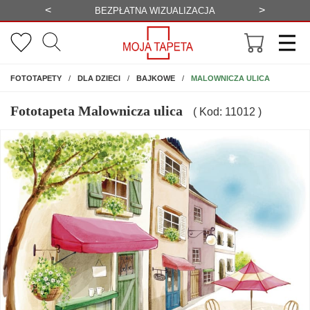
<
>
-20%
BEZPŁATNA WIZUALIZACJA
WYS
NA ŚCIANĘ
MALOWNICZA ULICA
FOTOTAPETY
DLA DZIECI
BAJKOWE
Fototapeta Malownicza ulica
( Kod: 11012 )