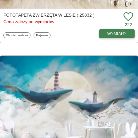
FOTOTAPETA ZWIERZĘTA W LESIE ( 25832 )
Cena zależy od wymiarów
222
WYMIARY
Fototapety
Fototapety
Dla niemowlaka
Bajkowe