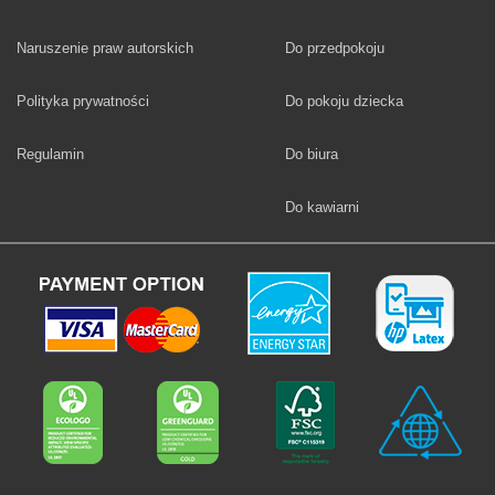
Fototapety
Naruszenie praw autorskich
Do przedpokoju
Fototapety
Polityka prywatności
Do pokoju dziecka
Fototapety
Regulamin
Do biura
Fototapety
Do kawiarni