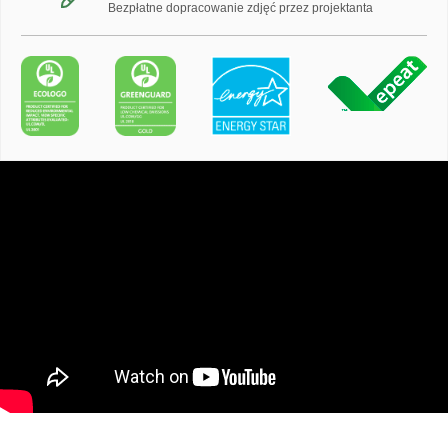
Bezpłatne dopracowanie zdjęć przez projektanta