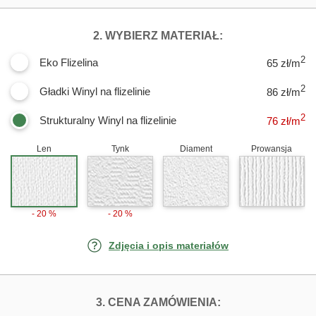
DLA FOTOTAPET
2. WYBIERZ MATERIAŁ:
2
Eko Flizelina
65 zł/m
2
Gładki Winyl na flizelinie
86 zł/m
2
Strukturalny Winyl na flizelinie
76
zł/m
Len
Tynk
Diament
Prowansja
- 20 %
- 20 %
Zdjęcia i opis materiałów
FOTOTAPETY MA
3. CENA ZAMÓWIENIA: