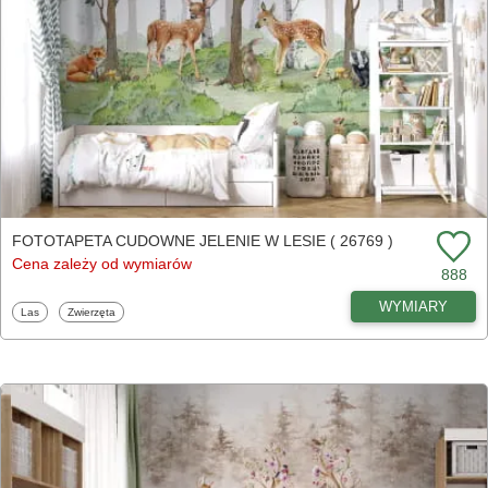
FOTOTAPETA CUDOWNE JELENIE W LESIE ( 26769 )
Cena zależy od wymiarów
888
WYMIARY
Fototapety
Fototapety
Las
Zwierzęta