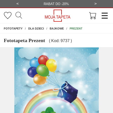
<
>
-20%
BEZPŁATNA WIZUALIZACJA
WYS
NA ŚCIANĘ
PREZENT
FOTOTAPETY
DLA DZIECI
BAJKOWE
Fototapeta Prezent
( Kod: 9737 )