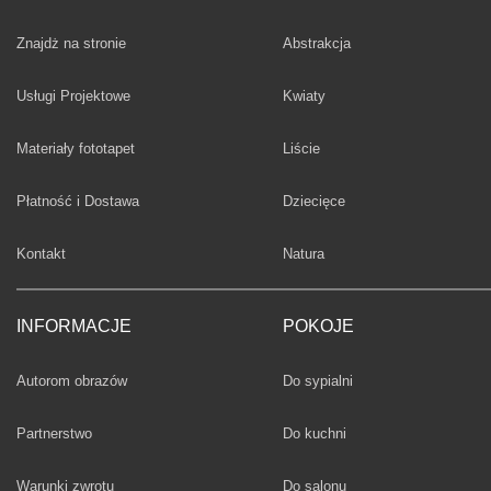
Fototapety
Znajdż na stronie
Abstrakcja
Fototapety
Usługi Projektowe
Kwiaty
Fototapety
Materiały fototapet
Liście
Fototapety
Płatność i Dostawa
Dziecięce
Fototapety
Kontakt
Natura
INFORMACJE
POKOJE
Fototapety
Autorom obrazów
Do sypialni
Fototapety
Partnerstwo
Do kuchni
Fototapety
Warunki zwrotu
Do salonu