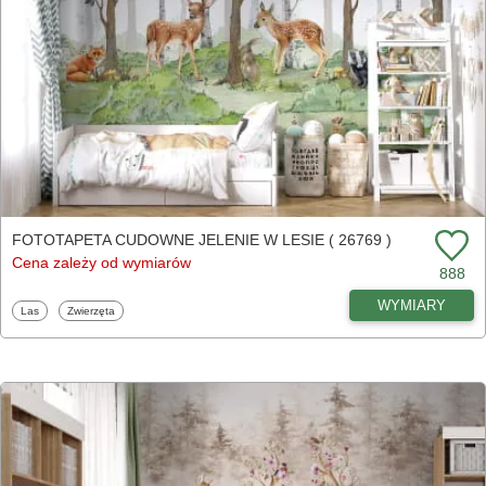
FOTOTAPETA CUDOWNE JELENIE W LESIE ( 26769 )
Cena zależy od wymiarów
888
WYMIARY
Fototapety
Fototapety
Las
Zwierzęta