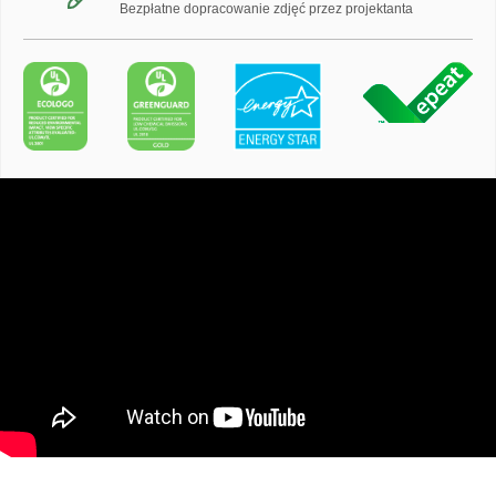
Bezpłatne dopracowanie zdjęć przez projektanta