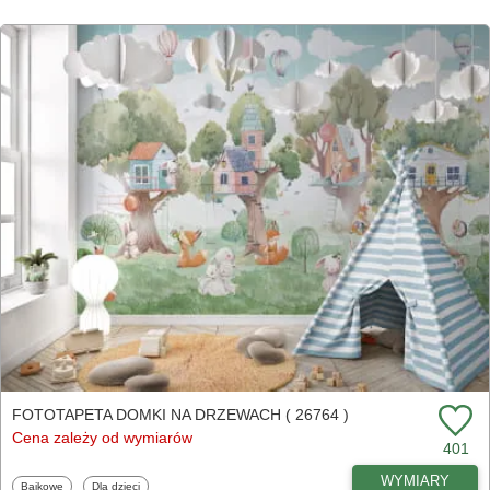
FOTOTAPETA DOMKI NA DRZEWACH ( 26764 )
Cena zależy od wymiarów
401
WYMIARY
Fototapety
Fototapety
Bajkowe
Dla dzieci