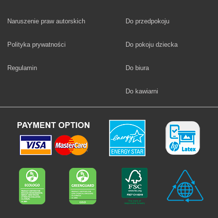
Fototapety
Naruszenie praw autorskich
Do przedpokoju
Fototapety
Polityka prywatności
Do pokoju dziecka
Fototapety
Regulamin
Do biura
Fototapety
Do kawiarni