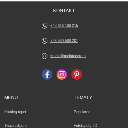
KONTAKT
+48 616 166 215
+48 459 568 201
studio@mojatapeta.pl
MENU
TEMATY
Fototapety
Katalog tapet
Popularne
Twoje zdjęcie
Fototapety 3D