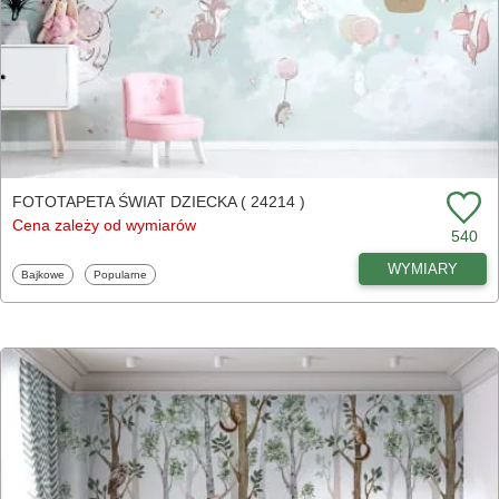
FOTOTAPETA ŚWIAT DZIECKA ( 24214 )
Cena zależy od wymiarów
540
WYMIARY
Fototapety
Fototapety
Bajkowe
Popularne