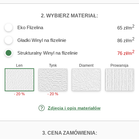
DLA FOTOTAPE
2. WYBIERZ MATERIAŁ:
2
Eko Flizelina
65 zł/m
2
Gładki Winyl na flizelinie
86 zł/m
2
Strukturalny Winyl na flizelinie
76
zł/m
Len
Tynk
Diament
Prowansja
- 20 %
- 20 %
Zdjęcia i opis materiałów
FOTOTAPETY PR
3. CENA ZAMÓWIENIA: