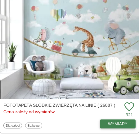
FOTOTAPETA SŁODKIE ZWIERZĘTA NA LINIE ( 26887 )
Cena zależy od wymiarów
321
WYMIARY
Fototapety
Fototapety
Dla dzieci
Bajkowe