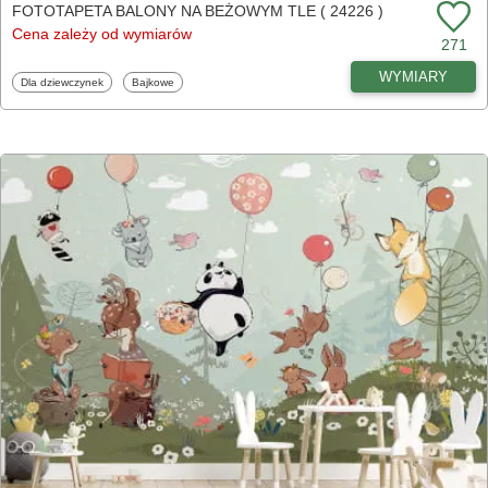
FOTOTAPETA BALONY NA BEŻOWYM TLE ( 24226 )
Cena zależy od wymiarów
271
WYMIARY
Fototapety
Fototapety
Dla dziewczynek
Bajkowe