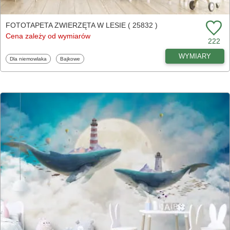
FOTOTAPETA ZWIERZĘTA W LESIE ( 25832 )
Cena zależy od wymiarów
222
WYMIARY
Fototapety
Fototapety
Dla niemowlaka
Bajkowe