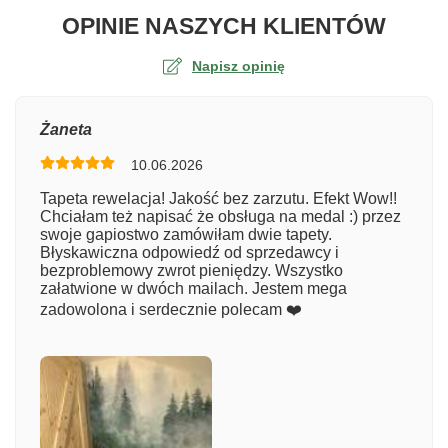
O TA
OPINIE NASZYCH KLIENTÓW
Napisz opinię
Ocena
Żaneta
10.06.2026
Numer zamówienia
Tapeta rewelacja! Jakość bez zarzutu. Efekt Wow!!
Chciałam też napisać że obsługa na medal :) przez
swoje gapiostwo zamówiłam dwie tapety.
Błyskawiczna odpowiedź od sprzedawcy i
Imię
bezproblemowy zwrot pieniędzy. Wszystko
załatwione w dwóch mailach. Jestem mega
zadowolona i serdecznie polecam ❤️
Komentarz