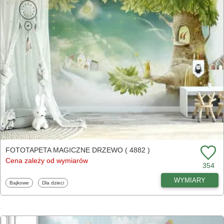
FOTOTAPETA MAGICZNE DRZEWO ( 4882 )
Cena zależy od wymiarów
354
WYMIARY
Fototapety
Fototapety
Bajkowe
Dla dzieci