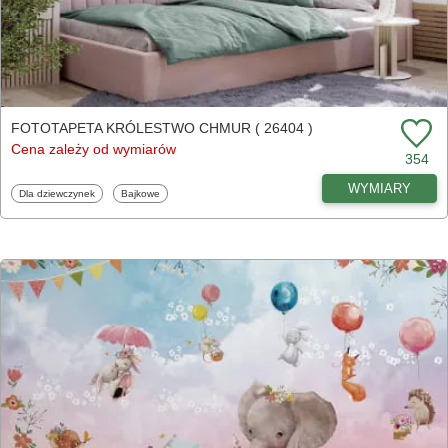
FOTOTAPETA KRÓLESTWO CHMUR ( 26404 )
Cena zależy od wymiarów
354
WYMIARY
Fototapety
Fototapety
Dla dziewczynek
Bajkowe