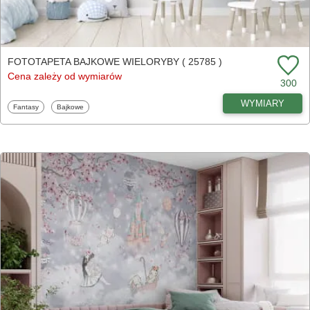
FOTOTAPETA BAJKOWE WIELORYBY ( 25785 )
Cena zależy od wymiarów
300
WYMIARY
Fototapety
Fototapety
Fantasy
Bajkowe