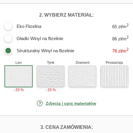
DLA FOTOTAPET
2. WYBIERZ MATERIAŁ:
2
Eko Flizelina
65 zł/m
2
Gładki Winyl na flizelinie
86 zł/m
2
Strukturalny Winyl na flizelinie
76
zł/m
Len
Tynk
Diament
Prowansja
- 20 %
- 20 %
Zdjęcia i opis materiałów
FOTOTAPETY RA
3. CENA ZAMÓWIENIA: