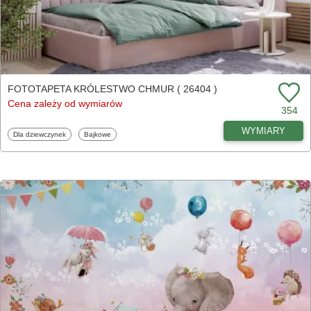
FOTOTAPETA KRÓLESTWO CHMUR ( 26404 )
Cena zależy od wymiarów
354
WYMIARY
Fototapety
Fototapety
Dla dziewczynek
Bajkowe