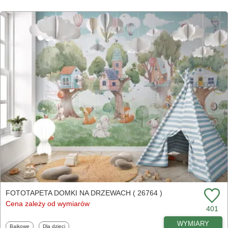
FOTOTAPETA DOMKI NA DRZEWACH ( 26764 )
Cena zależy od wymiarów
401
WYMIARY
Fototapety
Fototapety
Bajkowe
Dla dzieci