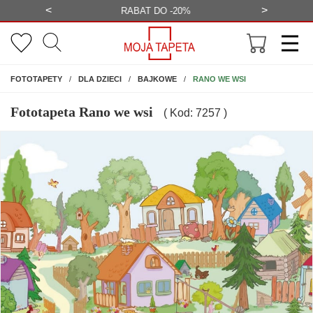
<
>
-20%
BEZPŁATNA WIZUALIZACJA
WYS
NA ŚCIANĘ
RANO WE WSI
FOTOTAPETY
DLA DZIECI
BAJKOWE
Fototapeta Rano we wsi
( Kod: 7257 )