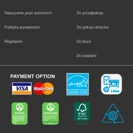
Fototapety
Naruszenie praw autorskich
Do przedpokoju
Fototapety
Polityka prywatności
Do pokoju dziecka
Fototapety
Regulamin
Do biura
Fototapety
Do kawiarni