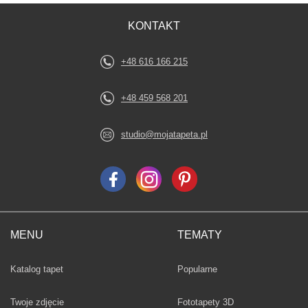
KONTAKT
+48 616 166 215
+48 459 568 201
studio@mojatapeta.pl
MENU
TEMATY
Fototapety
Katalog tapet
Popularne
Twoje zdjęcie
Fototapety 3D