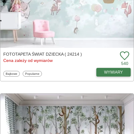
FOTOTAPETA ŚWIAT DZIECKA ( 24214 )
Cena zależy od wymiarów
540
WYMIARY
Fototapety
Fototapety
Bajkowe
Popularne