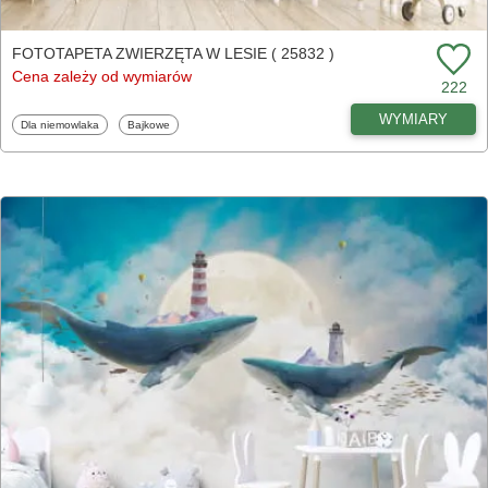
FOTOTAPETA ZWIERZĘTA W LESIE ( 25832 )
Cena zależy od wymiarów
222
WYMIARY
Fototapety
Fototapety
Dla niemowlaka
Bajkowe