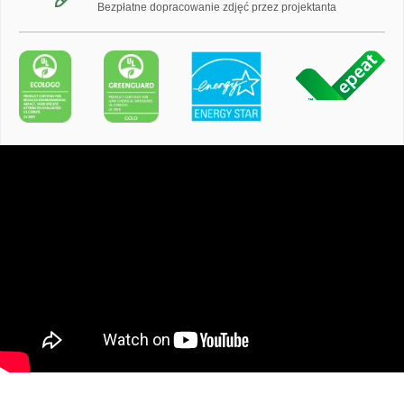
Bezpłatne dopracowanie zdjęć przez projektanta