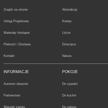
Fototapety
Znajdż na stronie
Abstrakcja
Fototapety
Usługi Projektowe
Kwiaty
Fototapety
Materiały fototapet
Liście
Fototapety
Płatność i Dostawa
Dziecięce
Fototapety
Kontakt
Natura
INFORMACJE
POKOJE
Fototapety
Autorom obrazów
Do sypialni
Fototapety
Partnerstwo
Do kuchni
Fototapety
Warunki zwrotu
Do salonu