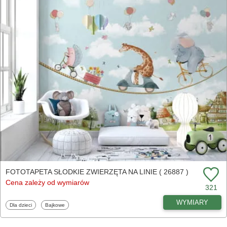
FOTOTAPETA SŁODKIE ZWIERZĘTA NA LINIE ( 26887 )
Cena zależy od wymiarów
321
WYMIARY
Fototapety
Fototapety
Dla dzieci
Bajkowe