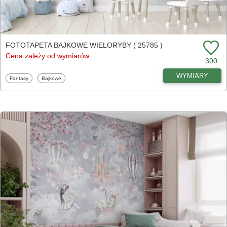
FOTOTAPETA BAJKOWE WIELORYBY ( 25785 )
Cena zależy od wymiarów
300
WYMIARY
Fototapety
Fototapety
Fantasy
Bajkowe