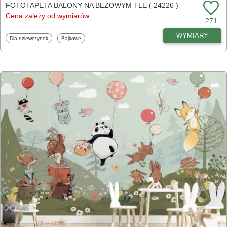
FOTOTAPETA BALONY NA BEŻOWYM TLE ( 24226 )
Cena zależy od wymiarów
271
WYMIARY
Fototapety
Fototapety
Dla dziewczynek
Bajkowe