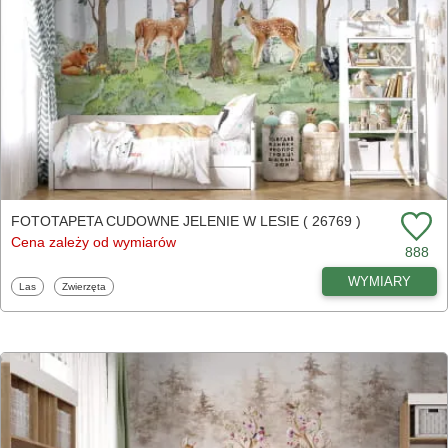
FOTOTAPETA CUDOWNE JELENIE W LESIE ( 26769 )
Cena zależy od wymiarów
888
WYMIARY
Fototapety
Fototapety
Las
Zwierzęta