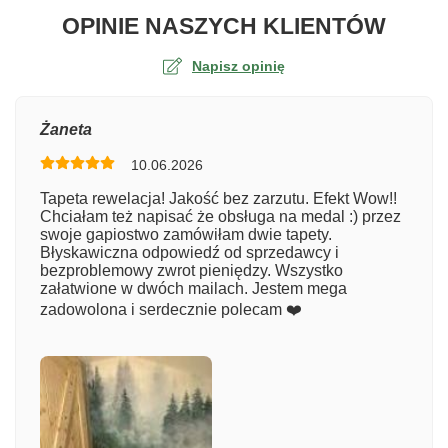
O TA
OPINIE NASZYCH KLIENTÓW
Napisz opinię
Ocena
Żaneta
10.06.2026
Numer zamówienia
Tapeta rewelacja! Jakość bez zarzutu. Efekt Wow!!
Chciałam też napisać że obsługa na medal :) przez
swoje gapiostwo zamówiłam dwie tapety.
Błyskawiczna odpowiedź od sprzedawcy i
Imię
bezproblemowy zwrot pieniędzy. Wszystko
załatwione w dwóch mailach. Jestem mega
zadowolona i serdecznie polecam ❤️
Komentarz