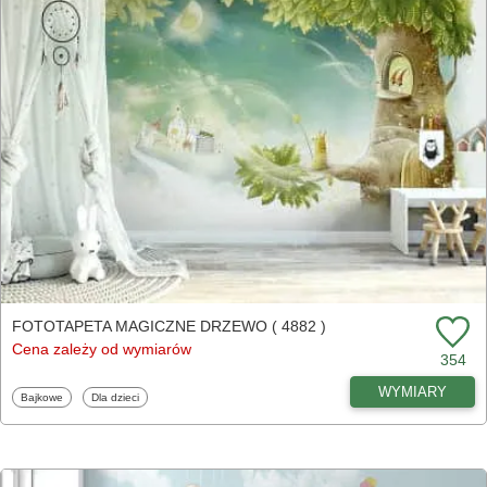
FOTOTAPETA MAGICZNE DRZEWO ( 4882 )
Cena zależy od wymiarów
354
WYMIARY
Fototapety
Fototapety
Bajkowe
Dla dzieci