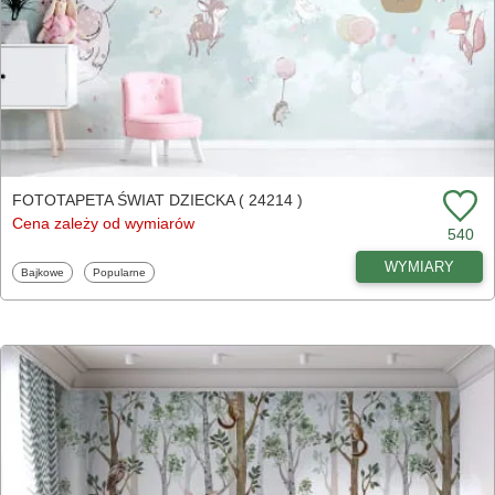
FOTOTAPETA ŚWIAT DZIECKA ( 24214 )
Cena zależy od wymiarów
540
WYMIARY
Fototapety
Fototapety
Bajkowe
Popularne