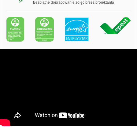
Bezpłatne dopracowanie zdjęć przez projektanta