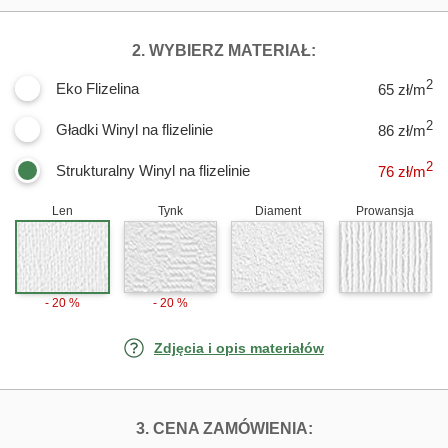
DLA FOTOTAPE
2. WYBIERZ MATERIAŁ:
2
Eko Flizelina
65 zł/m
2
Gładki Winyl na flizelinie
86 zł/m
2
Strukturalny Winyl na flizelinie
76
zł/m
Len
Tynk
Diament
Prowansja
- 20 %
- 20 %
Zdjęcia i opis materiałów
FOTOTAPETY R
3. CENA ZAMÓWIENIA: