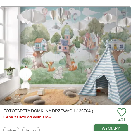
FOTOTAPETA DOMKI NA DRZEWACH ( 26764 )
Cena zależy od wymiarów
401
WYMIARY
Fototapety
Fototapety
Bajkowe
Dla dzieci