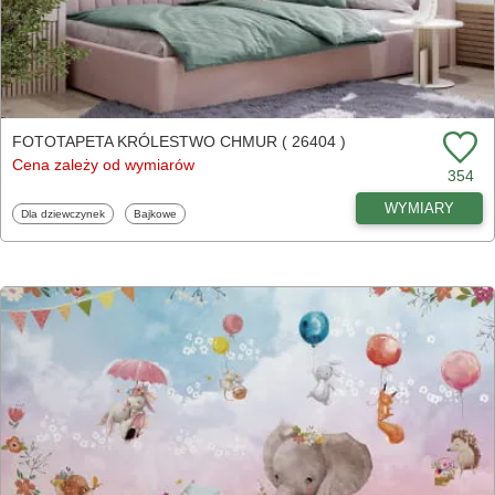
FOTOTAPETA KRÓLESTWO CHMUR ( 26404 )
Cena zależy od wymiarów
354
WYMIARY
Fototapety
Fototapety
Dla dziewczynek
Bajkowe