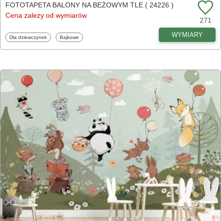
FOTOTAPETA BALONY NA BEŻOWYM TLE ( 24226 )
Cena zależy od wymiarów
271
WYMIARY
Fototapety
Fototapety
Dla dziewczynek
Bajkowe