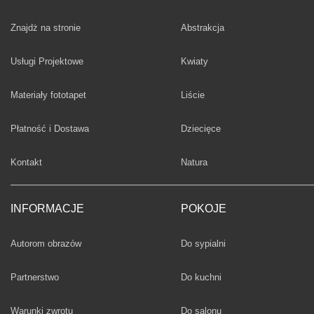
Fototapety
Znajdż na stronie
Abstrakcja
Fototapety
Usługi Projektowe
Kwiaty
Fototapety
Materiały fototapet
Liście
Fototapety
Płatność i Dostawa
Dziecięce
Fototapety
Kontakt
Natura
INFORMACJE
POKOJE
Fototapety
Autorom obrazów
Do sypialni
Fototapety
Partnerstwo
Do kuchni
Fototapety
Warunki zwrotu
Do salonu