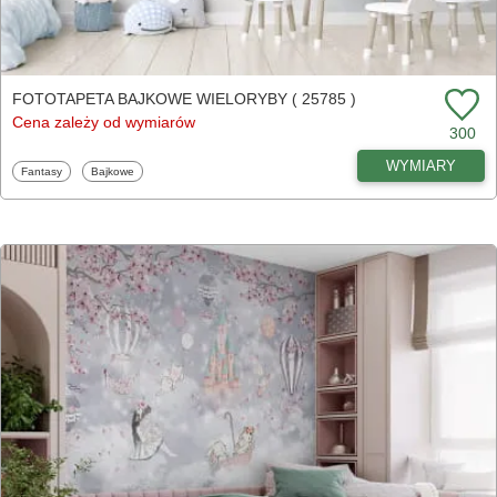
FOTOTAPETA BAJKOWE WIELORYBY ( 25785 )
Cena zależy od wymiarów
300
WYMIARY
Fototapety
Fototapety
Fantasy
Bajkowe