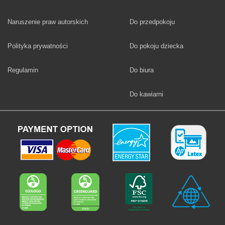
Fototapety
Naruszenie praw autorskich
Do przedpokoju
Fototapety
Polityka prywatności
Do pokoju dziecka
Fototapety
Regulamin
Do biura
Fototapety
Do kawiarni