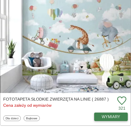
FOTOTAPETA SŁODKIE ZWIERZĘTA NA LINIE ( 26887 )
Cena zależy od wymiarów
321
WYMIARY
Fototapety
Fototapety
Dla dzieci
Bajkowe