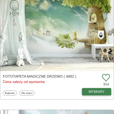
FOTOTAPETA MAGICZNE DRZEWO ( 4882 )
Cena zależy od wymiarów
354
WYMIARY
Fototapety
Fototapety
Bajkowe
Dla dzieci