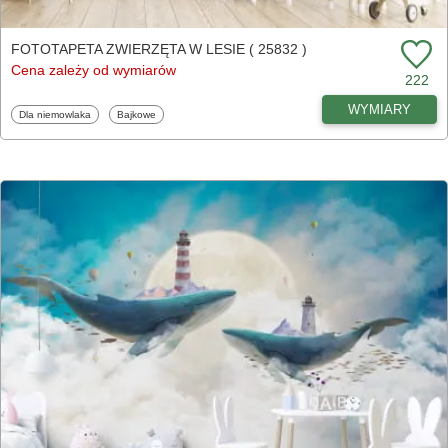
FOTOTAPETA ZWIERZĘTA W LESIE ( 25832 )
Cena zależy od wymiarów
222
WYMIARY
Fototapety
Fototapety
Dla niemowlaka
Bajkowe