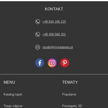
KONTAKT
+48 616 166 215
+48 459 568 201
studio@mojatapeta.pl
MENU
TEMATY
Fototapety
Katalog tapet
Popularne
Twoje zdjęcie
Fototapety 3D