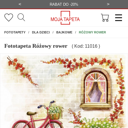
<
>
-20%
BEZPŁATNA WIZUALIZACJA
WYS
NA ŚCIANĘ
RÓŻOWY ROWER
FOTOTAPETY
DLA DZIECI
BAJKOWE
Fototapeta Różowy rower
( Kod: 11016 )