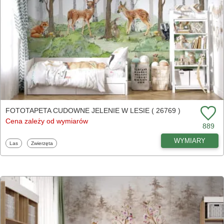
FOTOTAPETA CUDOWNE JELENIE W LESIE ( 26769 )
Cena zależy od wymiarów
889
WYMIARY
Fototapety
Fototapety
Las
Zwierzęta