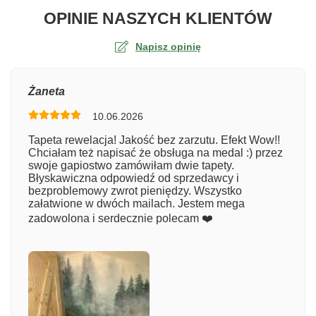
O TA
OPINIE NASZYCH KLIENTÓW
Napisz opinię
Ocena
Żaneta
10.06.2026
Numer zamówienia
Tapeta rewelacja! Jakość bez zarzutu. Efekt Wow!!
Chciałam też napisać że obsługa na medal :) przez
swoje gapiostwo zamówiłam dwie tapety.
Błyskawiczna odpowiedź od sprzedawcy i
Imię
bezproblemowy zwrot pieniędzy. Wszystko
załatwione w dwóch mailach. Jestem mega
zadowolona i serdecznie polecam ❤️
Komentarz