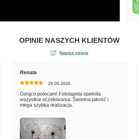
O TA
OPINIE NASZYCH KLIENTÓW
Napisz opinię
na
Renata
29.05.2026
er zamówienia
Gorąco polecam! Fototapeta spełniła
wszystkie oczekiwania. Świetna jakość i
mega szybka realizacja.
entarz