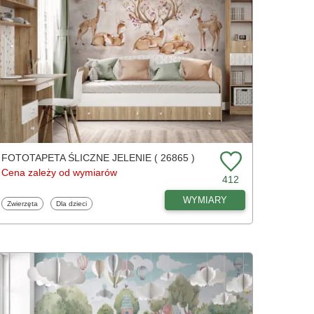
FOTOTAPETA ŚLICZNE JELENIE ( 26865 )
Cena zależy od wymiarów
412
WYMIARY
Fototapety
Fototapety
Zwierzęta
Dla dzieci