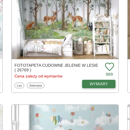
FOTOTAPETA CUDOWNE JELENIE W LESIE
( 26769 )
889
Cena zależy od wymiarów
WYMIARY
Fototapety
Fototapety
Las
Zwierzęta