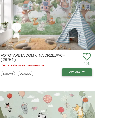
FOTOTAPETA DOMKI NA DRZEWACH
( 26764 )
401
Cena zależy od wymiarów
WYMIARY
Fototapety
Fototapety
Bajkowe
Dla dzieci