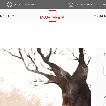
RABAT DO -20%
BEZPŁATNA WIZUALIZA
RMACJE
PARTNE
1
2