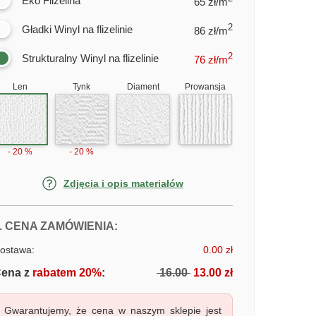
Eko Flizelina
65 zł/m
2
Gładki Winyl na flizelinie
86 zł/m
2
Strukturalny Winyl na flizelinie
76
zł/m
Len
Tynk
Diament
Prowansja
- 20 %
- 20 %
Zdjęcia i opis materiałów
FOTOTAPETY ZAMECZEK
. CENA ZAMÓWIENIA:
ostawa:
0.00 zł
ena z
rabatem 20%
:
16.00
13.00 zł
Gwarantujemy, że cena w naszym sklepie jest