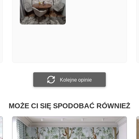
Załącz zdjęcie
Prześlij opinię
Kolejne opinie
MOŻE CI SIĘ SPODOBAĆ RÓWNIEŻ