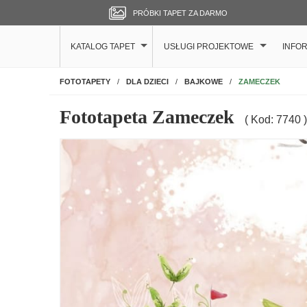
PRÓBKI TAPET ZA DARMO
KATALOG TAPET
USŁUGI PROJEKTOWE
INFO
NA ŚCIANĘ
ZAMECZEK
FOTOTAPETY
DLA DZIECI
BAJKOWE
Fototapeta Zameczek
( Kod: 7740 )