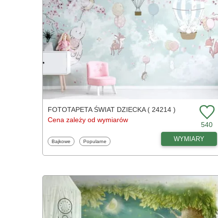
FOTOTAPETA ŚWIAT DZIECKA ( 24214 )
Cena zależy od wymiarów
540
WYMIARY
Fototapety
Fototapety
Bajkowe
Popularne