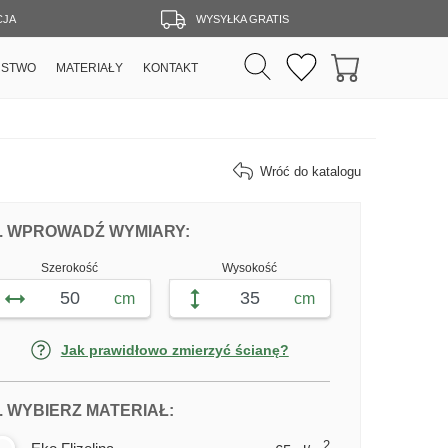
CJA
WYSYŁKA GRATIS
RSTWO
MATERIAŁY
KONTAKT
Wróć do katalogu
DOPASUJ FOTOTAPETĘ ZAMECZEK WE
FOTOTAPETY ZAMECZEK
. WPROWADŹ WYMIARY:
Szerokość
Wysokość
cm
cm
Jak prawidłowo zmierzyć ścianę?
DLA FOTOTAPETY ZAMECZEK
. WYBIERZ MATERIAŁ:
2