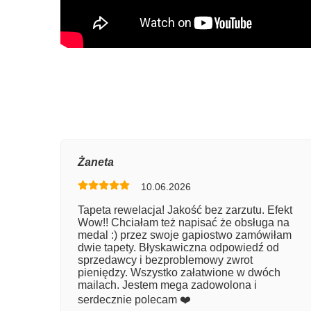
Oce
Żaneta
10.06.2026
Num
Tapeta rewelacja! Jakość bez zarzutu. Efekt
Wow!! Chciałam też napisać że obsługa na
Imię
medal :) przez swoje gapiostwo zamówiłam
dwie tapety. Błyskawiczna odpowiedź od
sprzedawcy i bezproblemowy zwrot
pieniędzy. Wszystko załatwione w dwóch
Kom
mailach. Jestem mega zadowolona i
serdecznie polecam ❤️