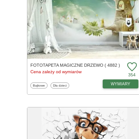
FOTOTAPETA MAGICZNE DRZEWO ( 4882 )
Cena zależy od wymiarów
354
WYMIARY
Fototapety
Fototapety
Bajkowe
Dla dzieci