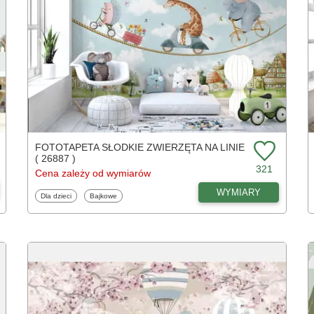
FOTOTAPETA SŁODKIE ZWIERZĘTA NA LINIE
( 26887 )
321
Cena zależy od wymiarów
WYMIARY
Fototapety
Fototapety
Dla dzieci
Bajkowe