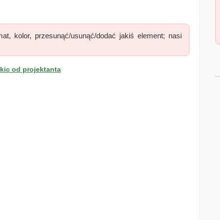
at, kolor, przesunąć/usunąć/dodać jakiś element; nasi
ic od projektanta