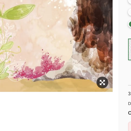
3
D
C