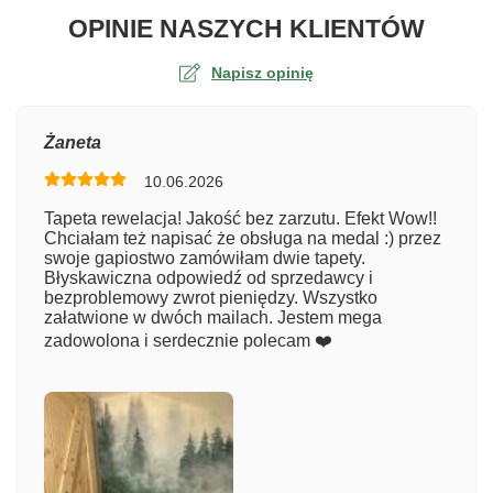
O TA
OPINIE NASZYCH KLIENTÓW
Napisz opinię
Ocena
Żaneta
10.06.2026
Numer zamówienia
Tapeta rewelacja! Jakość bez zarzutu. Efekt Wow!!
Chciałam też napisać że obsługa na medal :) przez
swoje gapiostwo zamówiłam dwie tapety.
Błyskawiczna odpowiedź od sprzedawcy i
Imię
bezproblemowy zwrot pieniędzy. Wszystko
załatwione w dwóch mailach. Jestem mega
zadowolona i serdecznie polecam ❤️
Komentarz