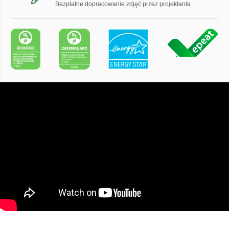
Bezpłatne dopracowanie zdjęć przez projektanta