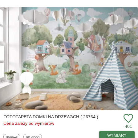
FOTOTAPETA DOMKI NA DRZEWACH ( 26764 )
Cena zależy od wymiarów
401
WYMIARY
Fototapety
Fototapety
Bajkowe
Dla dzieci