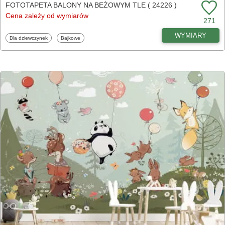
FOTOTAPETA BALONY NA BEŻOWYM TLE ( 24226 )
Cena zależy od wymiarów
271
WYMIARY
Fototapety
Fototapety
Dla dziewczynek
Bajkowe