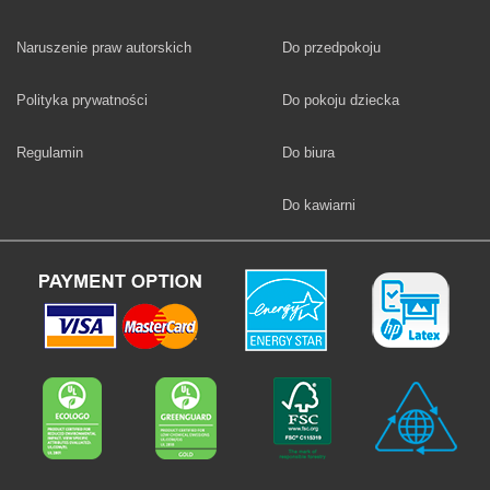
Fototapety
Naruszenie praw autorskich
Do przedpokoju
Fototapety
Polityka prywatności
Do pokoju dziecka
Fototapety
Regulamin
Do biura
Fototapety
Do kawiarni