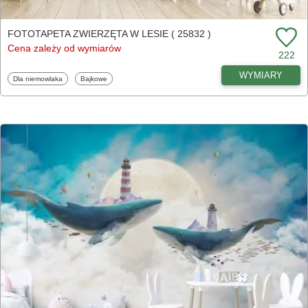
FOTOTAPETA ZWIERZĘTA W LESIE ( 25832 )
Cena zależy od wymiarów
222
WYMIARY
Fototapety
Fototapety
Dla niemowlaka
Bajkowe