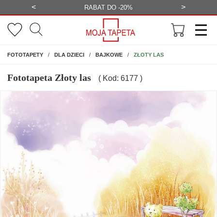
<
>
-20%
BEZPŁATNA WIZUALIZACJA
WYS
NA ŚCIANĘ
ZŁOTY LAS
FOTOTAPETY
DLA DZIECI
BAJKOWE
Fototapeta Złoty las
( Kod: 6177 )