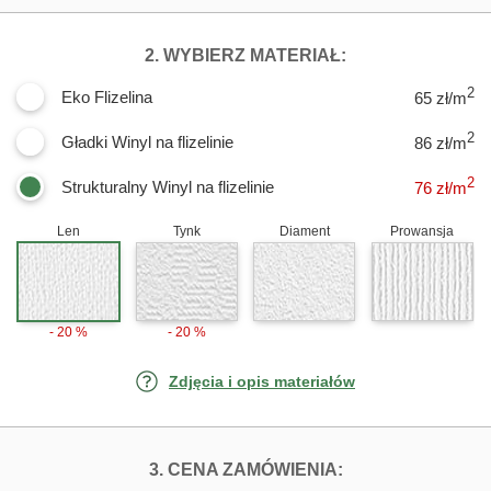
DLA FOTOTAPET
2. WYBIERZ MATERIAŁ:
2
Eko Flizelina
65 zł/m
2
Gładki Winyl na flizelinie
86 zł/m
2
Strukturalny Winyl na flizelinie
76
zł/m
Len
Tynk
Diament
Prowansja
- 20 %
- 20 %
Zdjęcia i opis materiałów
FOTOTAPETY ZŁ
3. CENA ZAMÓWIENIA: