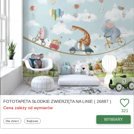
FOTOTAPETA SŁODKIE ZWIERZĘTA NA LINIE ( 26887 )
Cena zależy od wymiarów
321
WYMIARY
Fototapety
Fototapety
Dla dzieci
Bajkowe