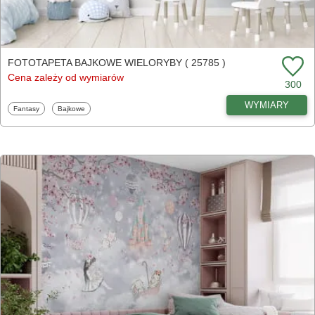
FOTOTAPETA BAJKOWE WIELORYBY ( 25785 )
Cena zależy od wymiarów
300
WYMIARY
Fototapety
Fototapety
Fantasy
Bajkowe