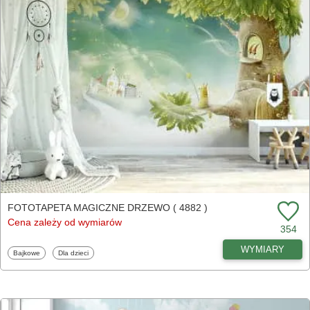
FOTOTAPETA MAGICZNE DRZEWO ( 4882 )
Cena zależy od wymiarów
354
WYMIARY
Fototapety
Fototapety
Bajkowe
Dla dzieci