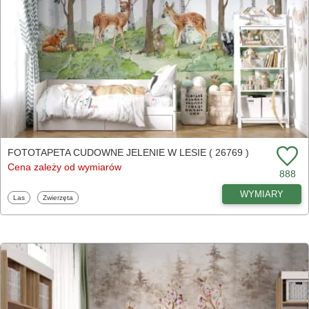
FOTOTAPETA CUDOWNE JELENIE W LESIE ( 26769 )
Cena zależy od wymiarów
888
WYMIARY
Fototapety
Fototapety
Las
Zwierzęta