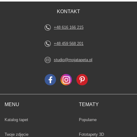
KONTAKT
+48 616 166 215
+48 459 568 201
studio@mojatapeta.pl
MENU
TEMATY
Fototapety
Katalog tapet
Popularne
Twoje zdjęcie
Fototapety 3D