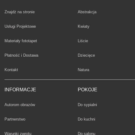
Fototapety
Znajdż na stronie
Abstrakcja
Fototapety
Usługi Projektowe
Kwiaty
Fototapety
Materiały fototapet
Liście
Fototapety
Płatność i Dostawa
Dziecięce
Fototapety
Kontakt
Natura
INFORMACJE
POKOJE
Fototapety
Autorom obrazów
Do sypialni
Fototapety
Partnerstwo
Do kuchni
Fototapety
Warunki zwrotu
Do salonu