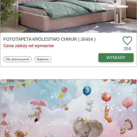
FOTOTAPETA KRÓLESTWO CHMUR ( 26404 )
Cena zależy od wymiarów
354
WYMIARY
Fototapety
Fototapety
Dla dziewczynek
Bajkowe