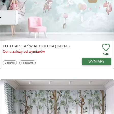
FOTOTAPETA ŚWIAT DZIECKA ( 24214 )
Cena zależy od wymiarów
540
WYMIARY
Fototapety
Fototapety
Bajkowe
Popularne