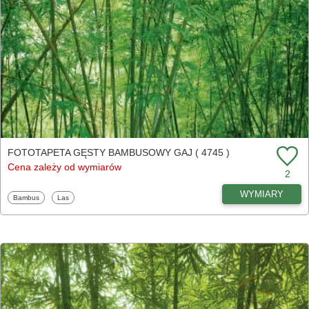
FOTOTAPETA GĘSTY BAMBUSOWY GAJ ( 4745 )
Cena zależy od wymiarów
2
WYMIARY
Fototapety
Fototapety
Bambus
Las