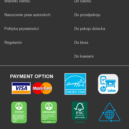
Fototapety
Warunki zwrotu
Do salonu
Fototapety
Naruszenie praw autorskich
Do przedpokoju
Fototapety
Polityka prywatności
Do pokoju dziecka
Fototapety
Regulamin
Do biura
Fototapety
Do kawiarni