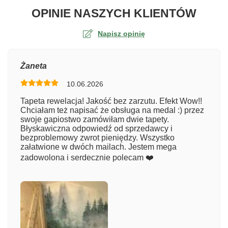
O TA
OPINIE NASZYCH KLIENTÓW
Napisz opinię
Ocena
Żaneta
10.06.2026
Numer zamówienia
Tapeta rewelacja! Jakość bez zarzutu. Efekt Wow!!
Chciałam też napisać że obsługa na medal :) przez
swoje gapiostwo zamówiłam dwie tapety.
Błyskawiczna odpowiedź od sprzedawcy i
Imię
bezproblemowy zwrot pieniędzy. Wszystko
załatwione w dwóch mailach. Jestem mega
zadowolona i serdecznie polecam ❤️
Komentarz