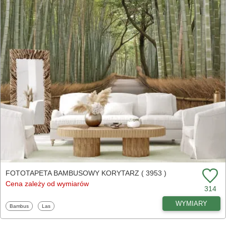
FOTOTAPETA BAMBUSOWY KORYTARZ ( 3953 )
Cena zależy od wymiarów
314
WYMIARY
Fototapety
Fototapety
Bambus
Las