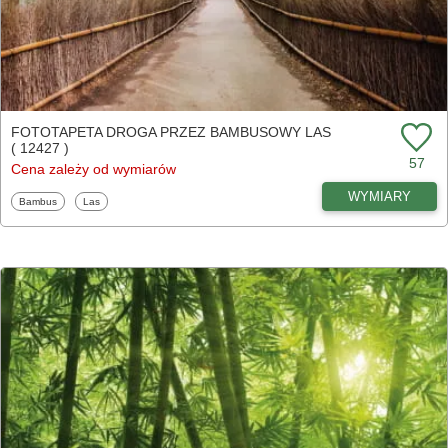
FOTOTAPETA DROGA PRZEZ BAMBUSOWY LAS
( 12427 )
57
Cena zależy od wymiarów
WYMIARY
Fototapety
Fototapety
Bambus
Las