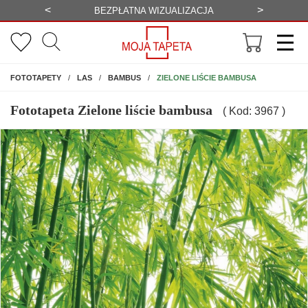
<
>
-20%
BEZPŁATNA WIZUALIZACJA
WYS
NA ŚCIANĘ
ZIELONE LIŚCIE BAMBUSA
FOTOTAPETY
LAS
BAMBUS
Fototapeta Zielone liście bambusa
( Kod: 3967 )