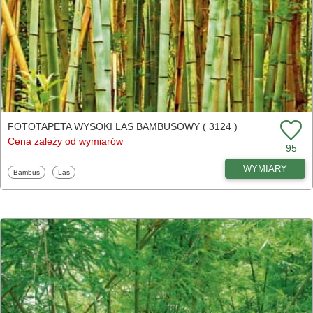
FOTOTAPETA WYSOKI LAS BAMBUSOWY ( 3124 )
Cena zależy od wymiarów
95
WYMIARY
Fototapety
Fototapety
Bambus
Las