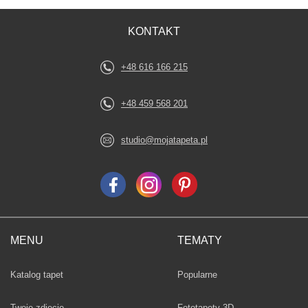
KONTAKT
+48 616 166 215
+48 459 568 201
studio@mojatapeta.pl
MENU
TEMATY
Fototapety
Katalog tapet
Popularne
Twoje zdjęcie
Fototapety 3D