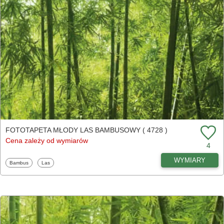
FOTOTAPETA MŁODY LAS BAMBUSOWY ( 4728 )
Cena zależy od wymiarów
4
WYMIARY
Fototapety
Fototapety
Bambus
Las