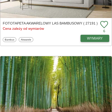
FOTOTAPETA AKWARELOWY LAS BAMBUSOWY ( 27191 )
Cena zależy od wymiarów
6
WYMIARY
Fototapety
Fototapety
Bambus
Akwarele