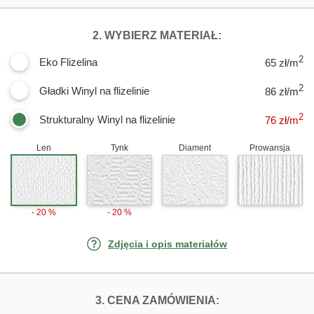
DLA FOTOTAPET
2. WYBIERZ MATERIAŁ:
2
Eko Flizelina
65 zł/m
2
Gładki Winyl na flizelinie
86 zł/m
2
Strukturalny Winyl na flizelinie
76
zł/m
Len
Tynk
Diament
Prowansja
- 20 %
- 20 %
Zdjęcia i opis materiałów
FOTOTAPETY ZI
3. CENA ZAMÓWIENIA: