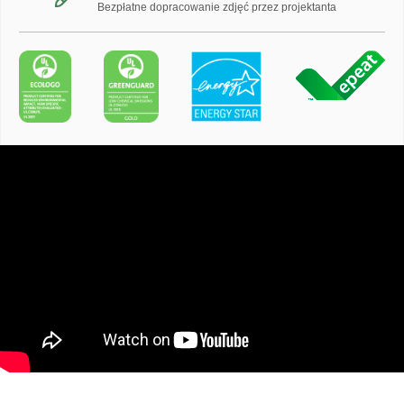
Bezpłatne dopracowanie zdjęć przez projektanta