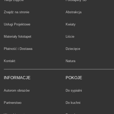
Fototapety
Znajdż na stronie
Abstrakcja
Fototapety
Usługi Projektowe
Kwiaty
Fototapety
Materiały fototapet
Liście
Fototapety
Płatność i Dostawa
Dziecięce
Fototapety
Kontakt
Natura
INFORMACJE
POKOJE
Fototapety
Autorom obrazów
Do sypialni
Fototapety
Partnerstwo
Do kuchni