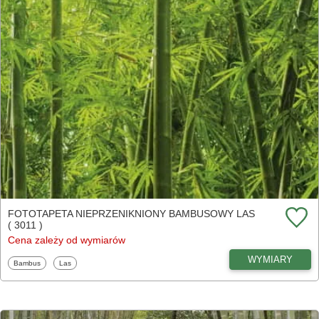
FOTOTAPETA NIEPRZENIKNIONY BAMBUSOWY LAS
( 3011 )
Cena zależy od wymiarów
WYMIARY
Fototapety
Fototapety
Bambus
Las