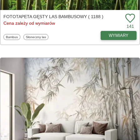
FOTOTAPETA GĘSTY LAS BAMBUSOWY ( 1188 )
Cena zależy od wymiarów
141
WYMIARY
Fototapety
Fototapety
Bambus
Słoneczny las