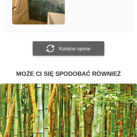
Załącz zdjęcie
Prześlij opinię
Kolejne opinie
MOŻE CI SIĘ SPODOBAĆ RÓWNIEŻ