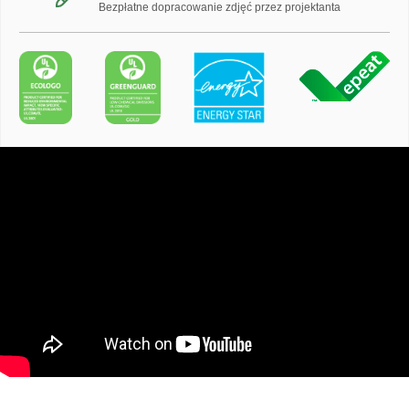
Bezpłatne dopracowanie zdjęć przez projektanta