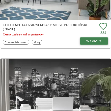
FOTOTAPETA CZARNO-BIAŁY MOST BROOKLIŃSKI
( 9620 )
334
Cena zależy od wymiarów
WYMIARY
Fototapety
Fototapety
Czarno-białe miasto
Mosty