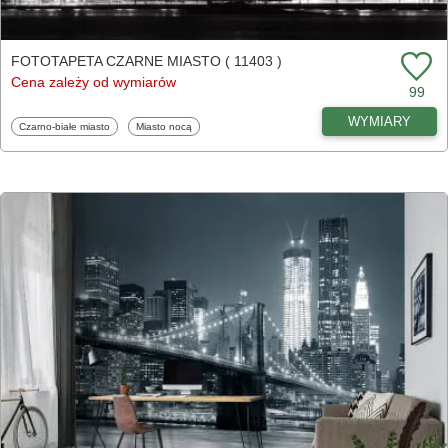
FOTOTAPETA CZARNE MIASTO ( 11403 )
Cena zależy od wymiarów
99
WYMIARY
Fototapety
Fototapety
Czarno-białe miasto
Miasto nocą