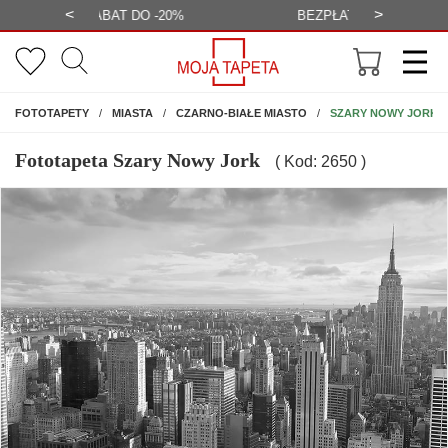
<
>
-20%
BEZPŁATNA WIZUALIZACJA
WYS
NA ŚCIANĘ
SZARY NOWY JORK
FOTOTAPETY
MIASTA
CZARNO-BIAŁE MIASTO
Fototapeta Szary Nowy Jork
( Kod: 2650 )