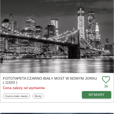
FOTOTAPETA CZARNO-BIAŁY MOST W NOWYM JORKU
( 11503 )
36
Cena zależy od wymiarów
WYMIARY
Fototapety
Fototapety
Czarno-białe miasto
Mosty