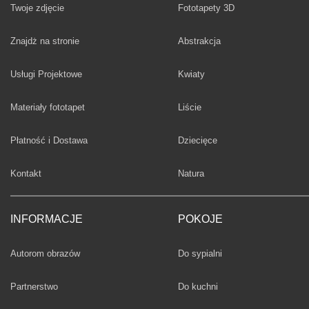
Twoje zdjęcie
Fototapety 3D
Fototapety
Znajdż na stronie
Abstrakcja
Fototapety
Usługi Projektowe
Kwiaty
Fototapety
Materiały fototapet
Liście
Fototapety
Płatność i Dostawa
Dziecięce
Fototapety
Kontakt
Natura
INFORMACJE
POKOJE
Fototapety
Autorom obrazów
Do sypialni
Fototapety
Partnerstwo
Do kuchni