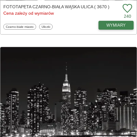
FOTOTAPETA CZARNO-BIAŁA WĄSKA ULICA ( 3670 )
Cena zależy od wymiarów
240
WYMIARY
Fototapety
Fototapety
Czarno-białe miasto
Uliczki