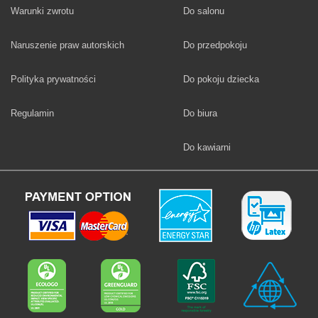
Fototapety
Warunki zwrotu
Do salonu
Fototapety
Naruszenie praw autorskich
Do przedpokoju
Fototapety
Polityka prywatności
Do pokoju dziecka
Fototapety
Regulamin
Do biura
Fototapety
Do kawiarni