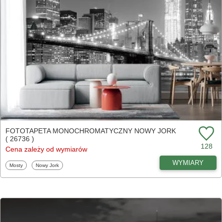
FOTOTAPETA MONOCHROMATYCZNY NOWY JORK
( 26736 )
128
Cena zależy od wymiarów
WYMIARY
Fototapety
Fototapety
Mosty
Nowy Jork