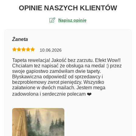
O TA
OPINIE NASZYCH KLIENTÓW
Napisz opinię
Ocena
Żaneta
10.06.2026
Numer zamówienia
Tapeta rewelacja! Jakość bez zarzutu. Efekt Wow!!
Chciałam też napisać że obsługa na medal :) przez
swoje gapiostwo zamówiłam dwie tapety.
Błyskawiczna odpowiedź od sprzedawcy i
Imię
bezproblemowy zwrot pieniędzy. Wszystko
załatwione w dwóch mailach. Jestem mega
zadowolona i serdecznie polecam ❤️
Komentarz