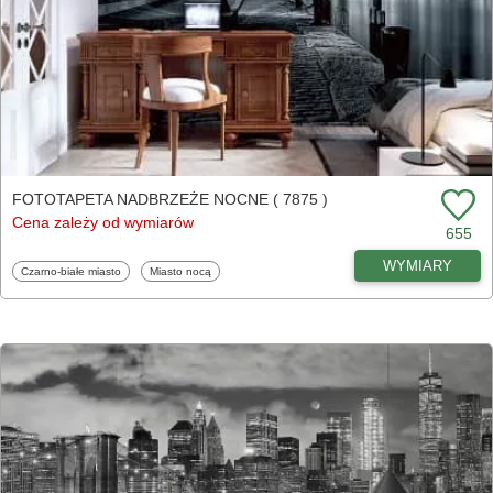
FOTOTAPETA NADBRZEŻE NOCNE ( 7875 )
Cena zależy od wymiarów
655
WYMIARY
Fototapety
Fototapety
Czarno-białe miasto
Miasto nocą