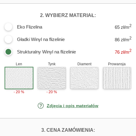
DLA FOTOTAPE
2. WYBIERZ MATERIAŁ:
2
Eko Flizelina
65 zł/m
2
Gładki Winyl na flizelinie
86 zł/m
2
Strukturalny Winyl na flizelinie
76
zł/m
Len
Tynk
Diament
Prowansja
- 20 %
- 20 %
Zdjęcia i opis materiałów
FOTOTAPETY SZ
3. CENA ZAMÓWIENIA: