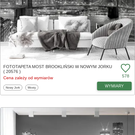
FOTOTAPETA MOST BROOKLIŃSKI W NOWYM JORKU
( 20576 )
578
Cena zależy od wymiarów
WYMIARY
Fototapety
Fototapety
Nowy Jork
Mosty