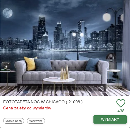
FOTOTAPETA NOC W CHICAGO ( 21098 )
Cena zależy od wymiarów
438
WYMIARY
Fototapety
Fototapety
Miasto nocą
Wieżowce