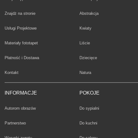
Fototapety
Znajdż na stronie
Abstrakcja
Fototapety
Usługi Projektowe
Kwiaty
Fototapety
Materiały fototapet
Liście
Fototapety
Płatność i Dostawa
Dziecięce
Fototapety
Kontakt
Natura
INFORMACJE
POKOJE
Fototapety
Autorom obrazów
Do sypialni
Fototapety
Partnerstwo
Do kuchni
Fototapety
Warunki zwrotu
Do salonu