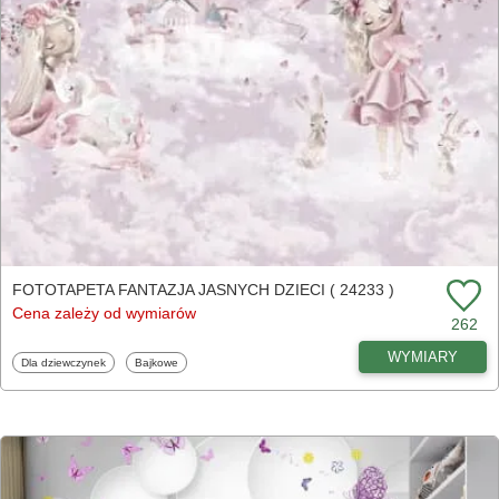
FOTOTAPETA FANTAZJA JASNYCH DZIECI ( 24233 )
Cena zależy od wymiarów
262
WYMIARY
Fototapety
Fototapety
Dla dziewczynek
Bajkowe