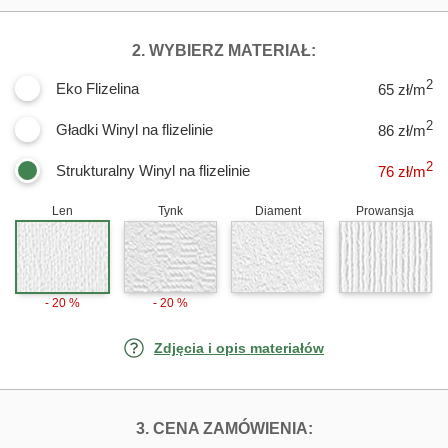
DLA FOTOTAPET
2. WYBIERZ MATERIAŁ:
2
Eko Flizelina
65 zł/m
2
Gładki Winyl na flizelinie
86 zł/m
2
Strukturalny Winyl na flizelinie
76
zł/m
Len
Tynk
Diament
Prowansja
- 20 %
- 20 %
Zdjęcia i opis materiałów
FOTOTAPETY WZ
3. CENA ZAMÓWIENIA: