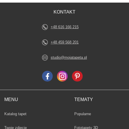
KONTAKT
+48 616 166 215
+48 459 568 201
studio@mojatapeta.pl
MENU
TEMATY
Fototapety
Katalog tapet
Popularne
Twoje zdjęcie
Fototapety 3D