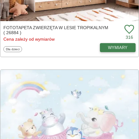
FOTOTAPETA ZWIERZĘTA W LESIE TROPIKALNYM
( 26884 )
316
Cena zależy od wymiarów
WYMIARY
Fototapety
Dla dzieci