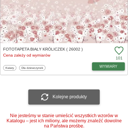
FOTOTAPETA BIAŁY KRÓLICZEK ( 26002 )
Cena zależy od wymiarów
101
WYMIARY
Fototapety
Fototapety
Kwiaty
Dla dziewczynek
Kolejne produkty
Nie jesteśmy w stanie umieścić wszystkich wzorów w
Katalogu – jest ich miliony, ale możemy znaleźć dowolne
na Państwa prośbę.