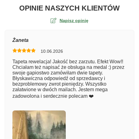
O TA
OPINIE NASZYCH KLIENTÓW
Napisz opinię
Ocena
Żaneta
10.06.2026
Numer zamówienia
Tapeta rewelacja! Jakość bez zarzutu. Efekt Wow!!
Chciałam też napisać że obsługa na medal :) przez
swoje gapiostwo zamówiłam dwie tapety.
Błyskawiczna odpowiedź od sprzedawcy i
Imię
bezproblemowy zwrot pieniędzy. Wszystko
załatwione w dwóch mailach. Jestem mega
zadowolona i serdecznie polecam ❤️
Komentarz