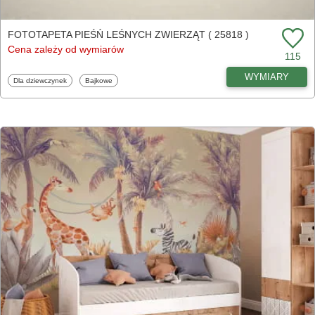
FOTOTAPETA PIEŚŃ LEŚNYCH ZWIERZĄT ( 25818 )
Cena zależy od wymiarów
115
WYMIARY
Fototapety
Fototapety
Dla dziewczynek
Bajkowe