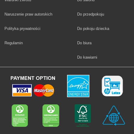
Fototapety
Naruszenie praw autorskich
Do przedpokoju
Fototapety
Polityka prywatności
Do pokoju dziecka
Fototapety
Regulamin
Do biura
Fototapety
Do kawiarni