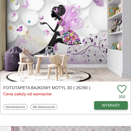
FOTOTAPETA BAJKOWY MOTYL 3D ( 26290 )
Cena zależy od wymiarów
300
WYMIARY
Fototapety
Fototapety
Geometryczne
Dla dziewczynek