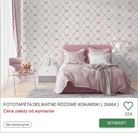
FOTOTAPETA DELIKATNE RÓŻOWE KOKARDKI ( 26664 )
Cena zależy od wymiarów
224
WYMIARY
Fototapety
Dla dziewczynek