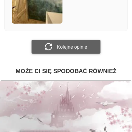
Załącz zdjęcie
Prześlij opinię
Kolejne opinie
MOŻE CI SIĘ SPODOBAĆ RÓWNIEŻ