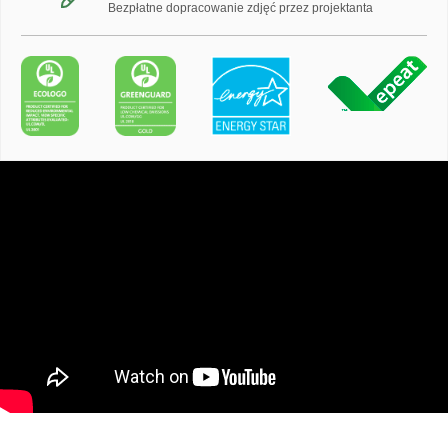
Bezpłatne dopracowanie zdjęć przez projektanta