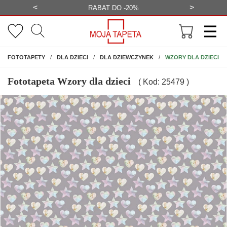
<
>
-20%
BEZPŁATNA WIZUALIZACJA
WYS
NA ŚCIANĘ
WZORY DLA DZIECI
FOTOTAPETY
DLA DZIECI
DLA DZIEWCZYNEK
Fototapeta Wzory dla dzieci
( Kod: 25479 )