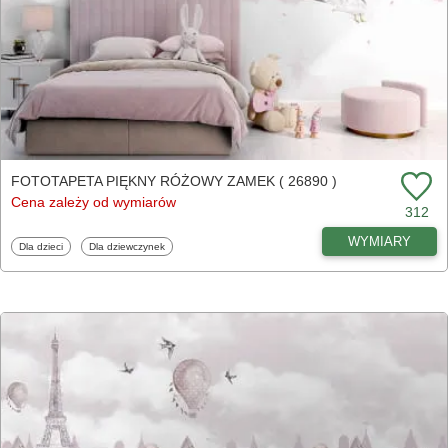
FOTOTAPETA PIĘKNY RÓŻOWY ZAMEK ( 26890 )
Cena zależy od wymiarów
312
WYMIARY
Fototapety
Fototapety
Dla dzieci
Dla dziewczynek