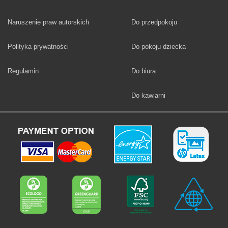
Fototapety
Naruszenie praw autorskich
Do przedpokoju
Fototapety
Polityka prywatności
Do pokoju dziecka
Fototapety
Regulamin
Do biura
Fototapety
Do kawiarni