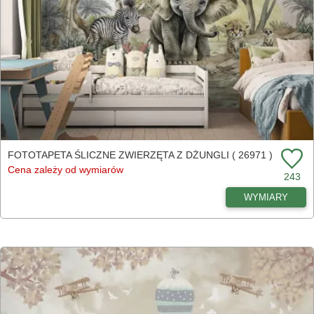
FOTOTAPETA ŚLICZNE ZWIERZĘTA Z DŻUNGLI ( 26971 )
Cena zależy od wymiarów
243
WYMIARY