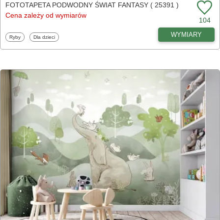
FOTOTAPETA PODWODNY ŚWIAT FANTASY ( 25391 )
Cena zależy od wymiarów
104
WYMIARY
Fototapety
Fototapety
Ryby
Dla dzieci