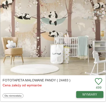
FOTOTAPETA MALOWANE PANDY ( 24483 )
Cena zależy od wymiarów
499
WYMIARY
Fototapety
Dla niemowlaka