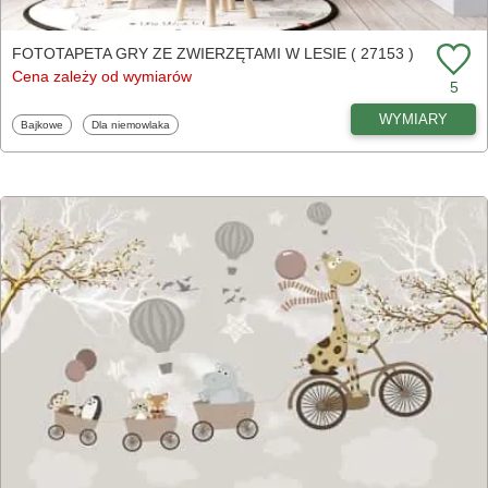
FOTOTAPETA GRY ZE ZWIERZĘTAMI W LESIE ( 27153 )
Cena zależy od wymiarów
5
WYMIARY
Fototapety
Fototapety
Bajkowe
Dla niemowlaka