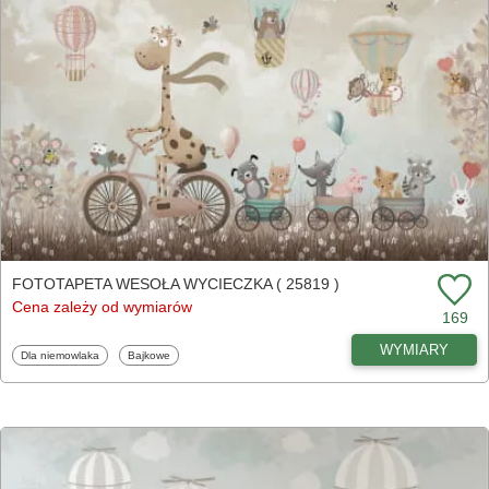
FOTOTAPETA WESOŁA WYCIECZKA ( 25819 )
Cena zależy od wymiarów
169
WYMIARY
Fototapety
Fototapety
Dla niemowlaka
Bajkowe