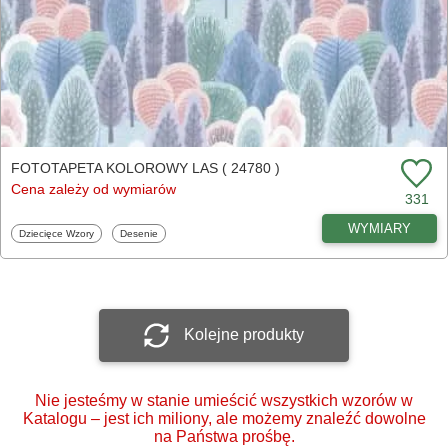
FOTOTAPETA KOLOROWY LAS ( 24780 )
Cena zależy od wymiarów
331
WYMIARY
Fototapety
Fototapety
Dziecięce Wzory
Desenie
Kolejne produkty
Nie jesteśmy w stanie umieścić wszystkich wzorów w
Katalogu – jest ich miliony, ale możemy znaleźć dowolne
na Państwa prośbę.