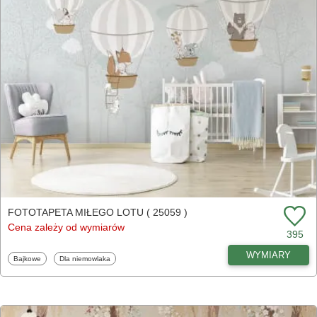
FOTOTAPETA MIŁEGO LOTU ( 25059 )
Cena zależy od wymiarów
395
WYMIARY
Fototapety
Fototapety
Bajkowe
Dla niemowlaka