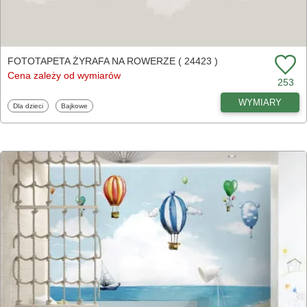
FOTOTAPETA ŻYRAFA NA ROWERZE ( 24423 )
Cena zależy od wymiarów
253
WYMIARY
Fototapety
Fototapety
Dla dzieci
Bajkowe