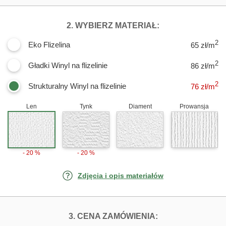
DLA FOTOTAPET
2. WYBIERZ MATERIAŁ:
2
Eko Flizelina
65 zł/m
2
Gładki Winyl na flizelinie
86 zł/m
2
Strukturalny Winyl na flizelinie
76
zł/m
Len
Tynk
Diament
Prowansja
- 20 %
- 20 %
Zdjęcia i opis materiałów
FOTOTAPETY KO
3. CENA ZAMÓWIENIA: