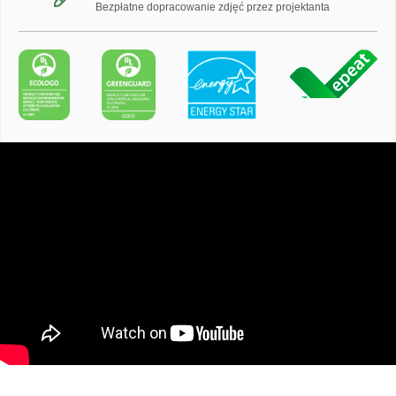
Bezpłatne dopracowanie zdjęć przez projektanta