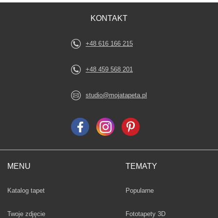
KONTAKT
+48 616 166 215
+48 459 568 201
studio@mojatapeta.pl
MENU
TEMATY
Fototapety
Katalog tapet
Popularne
Twoje zdjęcie
Fototapety 3D