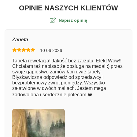
O TA
OPINIE NASZYCH KLIENTÓW
Napisz opinię
Ocena
Żaneta
10.06.2026
Numer zamówienia
Tapeta rewelacja! Jakość bez zarzutu. Efekt Wow!!
Chciałam też napisać że obsługa na medal :) przez
swoje gapiostwo zamówiłam dwie tapety.
Błyskawiczna odpowiedź od sprzedawcy i
Imię
bezproblemowy zwrot pieniędzy. Wszystko
załatwione w dwóch mailach. Jestem mega
zadowolona i serdecznie polecam ❤️
Komentarz