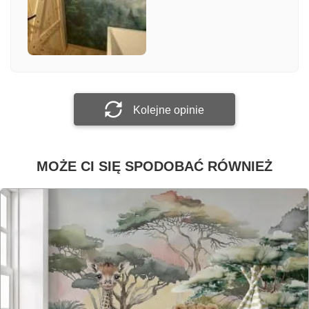
Załącz zdjęcie
Prześlij opinię
Kolejne opinie
MOŻE CI SIĘ SPODOBAĆ RÓWNIEŻ