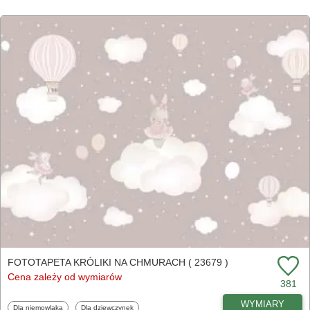
FOTOTAPETA KRÓLIKI NA CHMURACH ( 23679 )
Cena zależy od wymiarów
381
WYMIARY
Fototapety
Fototapety
Dla niemowlaka
Dla dziewczynek