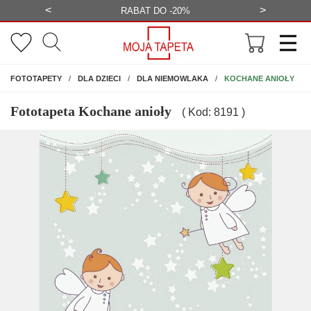
<
>
-20%
BEZPŁATNA WIZUALIZACJA
WYS
NA ŚCIANĘ
KOCHANE ANIOŁY
FOTOTAPETY
DLA DZIECI
DLA NIEMOWLAKA
Fototapeta Kochane anioły
( Kod: 8191 )