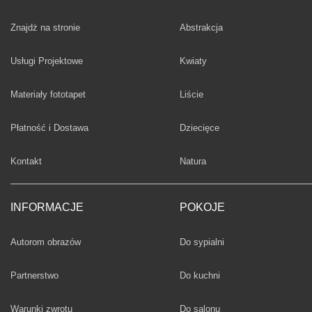
Fototapety
Znajdż na stronie
Abstrakcja
Fototapety
Usługi Projektowe
Kwiaty
Fototapety
Materiały fototapet
Liście
Fototapety
Płatność i Dostawa
Dziecięce
Fototapety
Kontakt
Natura
INFORMACJE
POKOJE
Fototapety
Autorom obrazów
Do sypialni
Fototapety
Partnerstwo
Do kuchni
Fototapety
Warunki zwrotu
Do salonu