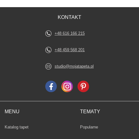
KONTAKT
+48 616 166 215
+48 459 568 201
studio@mojatapeta.pl
MENU
TEMATY
Fototapety
Katalog tapet
Popularne