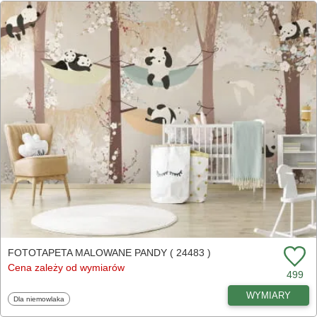
FOTOTAPETA MALOWANE PANDY ( 24483 )
Cena zależy od wymiarów
499
WYMIARY
Fototapety
Dla niemowlaka