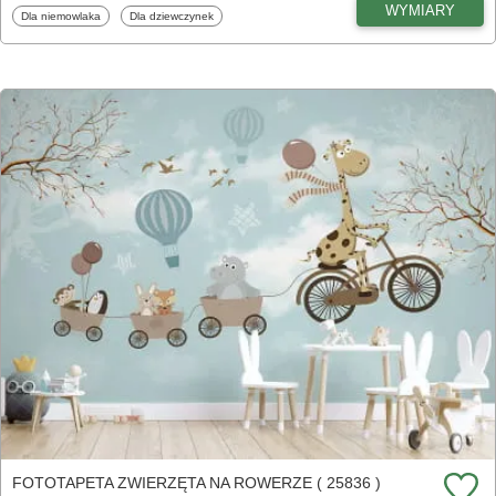
WYMIARY
Fototapety
Fototapety
Dla niemowlaka
Dla dziewczynek
FOTOTAPETA ZWIERZĘTA NA ROWERZE ( 25836 )