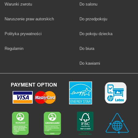
Fototapety
Warunki zwrotu
Do salonu
Fototapety
Naruszenie praw autorskich
Do przedpokoju
Fototapety
Polityka prywatności
Do pokoju dziecka
Fototapety
Regulamin
Do biura
Fototapety
Do kawiarni