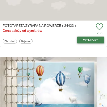
FOTOTAPETA ŻYRAFA NA ROWERZE ( 24423 )
Cena zależy od wymiarów
253
WYMIARY
Fototapety
Fototapety
Dla dzieci
Bajkowe