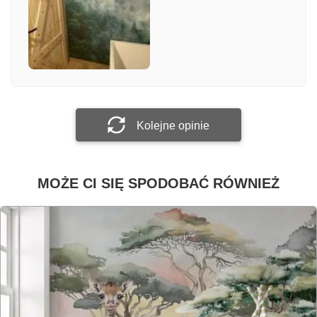
Załącz zdjęcie
Prześlij opinię
Kolejne opinie
MOŻE CI SIĘ SPODOBAĆ RÓWNIEŻ