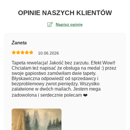
O TA
OPINIE NASZYCH KLIENTÓW
Napisz opinię
Ocena
Żaneta
10.06.2026
Numer zamówienia
Tapeta rewelacja! Jakość bez zarzutu. Efekt Wow!!
Chciałam też napisać że obsługa na medal :) przez
swoje gapiostwo zamówiłam dwie tapety.
Błyskawiczna odpowiedź od sprzedawcy i
Imię
bezproblemowy zwrot pieniędzy. Wszystko
załatwione w dwóch mailach. Jestem mega
zadowolona i serdecznie polecam ❤️
Komentarz