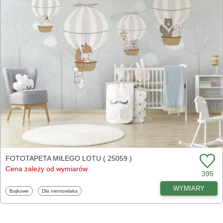
FOTOTAPETA MIŁEGO LOTU ( 25059 )
Cena zależy od wymiarów
395
WYMIARY
Fototapety
Fototapety
Bajkowe
Dla niemowlaka