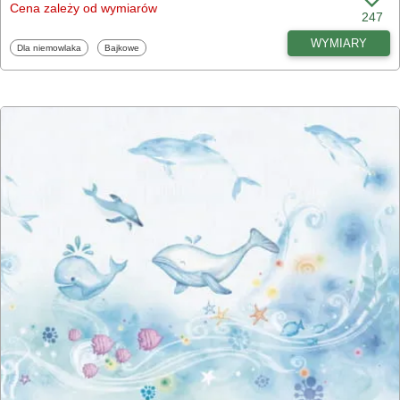
Cena zależy od wymiarów
247
WYMIARY
Fototapety
Fototapety
Dla niemowlaka
Bajkowe