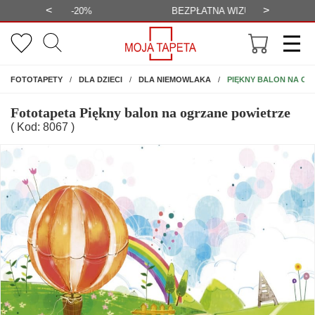
<
>
-20%
BEZPŁATNA WIZUALIZACJA
WYS
NA ŚCIANĘ
PIĘKNY BALON NA OG
FOTOTAPETY
DLA DZIECI
DLA NIEMOWLAKA
Fototapeta Piękny balon na ogrzane powietrze
( Kod: 8067 )