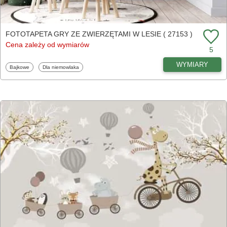
FOTOTAPETA GRY ZE ZWIERZĘTAMI W LESIE ( 27153 )
Cena zależy od wymiarów
5
WYMIARY
Fototapety
Fototapety
Bajkowe
Dla niemowlaka