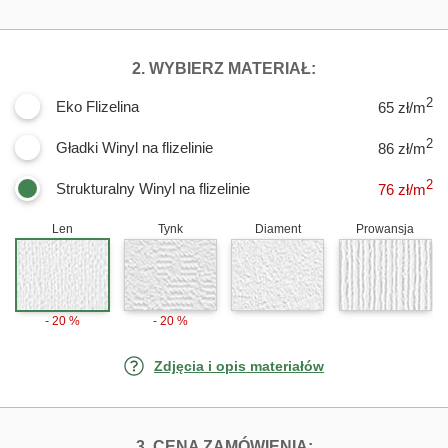
DLA FOTOTAPET
2. WYBIERZ MATERIAŁ:
2
Eko Flizelina
65 zł/m
2
Gładki Winyl na flizelinie
86 zł/m
2
Strukturalny Winyl na flizelinie
76
zł/m
Len
Tynk
Diament
Prowansja
- 20 %
- 20 %
Zdjęcia i opis materiałów
FOTOTAPETY PI
3. CENA ZAMÓWIENIA: