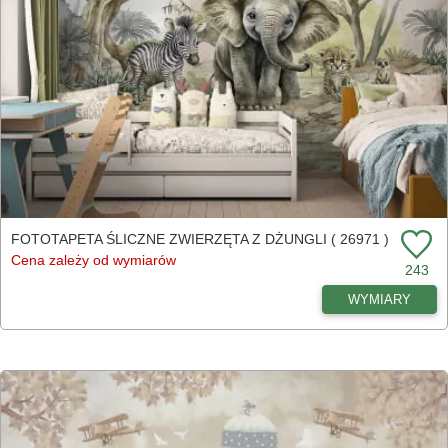
FOTOTAPETA ŚLICZNE ZWIERZĘTA Z DŻUNGLI ( 26971 )
Cena zależy od wymiarów
243
WYMIARY