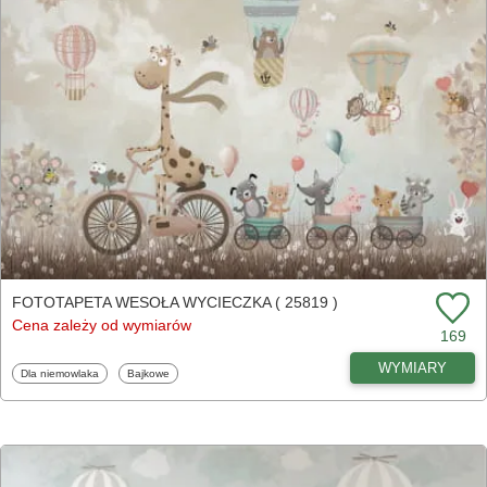
FOTOTAPETA WESOŁA WYCIECZKA ( 25819 )
Cena zależy od wymiarów
169
WYMIARY
Fototapety
Fototapety
Dla niemowlaka
Bajkowe