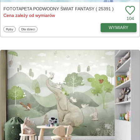
FOTOTAPETA PODWODNY ŚWIAT FANTASY ( 25391 )
Cena zależy od wymiarów
104
WYMIARY
Fototapety
Fototapety
Ryby
Dla dzieci