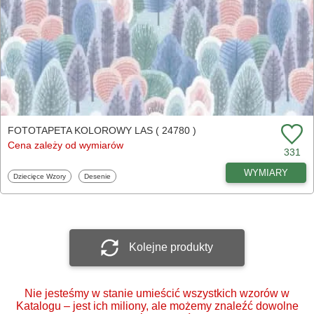
FOTOTAPETA KOLOROWY LAS ( 24780 )
Cena zależy od wymiarów
331
WYMIARY
Fototapety
Fototapety
Dziecięce Wzory
Desenie
Kolejne produkty
Nie jesteśmy w stanie umieścić wszystkich wzorów w
Katalogu – jest ich miliony, ale możemy znaleźć dowolne