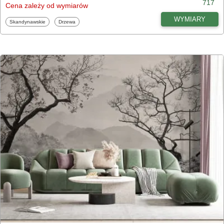
717
Cena zależy od wymiarów
WYMIARY
Fototapety
Fototapety
Skandynawskie
Drzewa