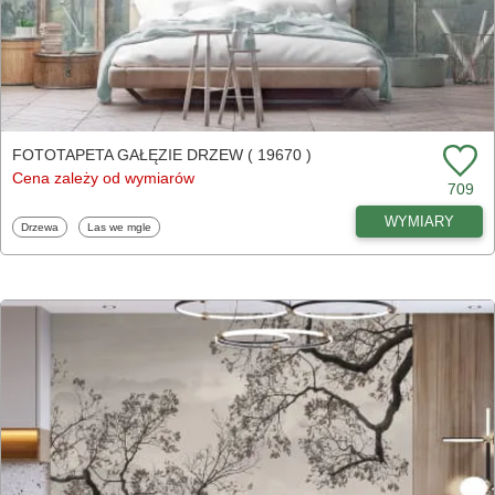
FOTOTAPETA GAŁĘZIE DRZEW ( 19670 )
Cena zależy od wymiarów
709
WYMIARY
Fototapety
Fototapety
Drzewa
Las we mgle