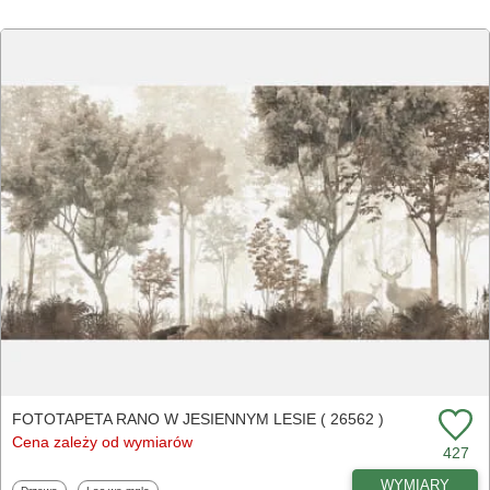
FOTOTAPETA RANO W JESIENNYM LESIE ( 26562 )
Cena zależy od wymiarów
427
WYMIARY
Fototapety
Fototapety