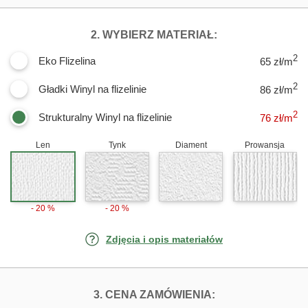
DLA FOTOTAPET
2. WYBIERZ MATERIAŁ:
2
Eko Flizelina
65 zł/m
2
Gładki Winyl na flizelinie
86 zł/m
2
Strukturalny Winyl na flizelinie
76
zł/m
Len
Tynk
Diament
Prowansja
- 20 %
- 20 %
Zdjęcia i opis materiałów
FOTOTAPETY PT
3. CENA ZAMÓWIENIA: