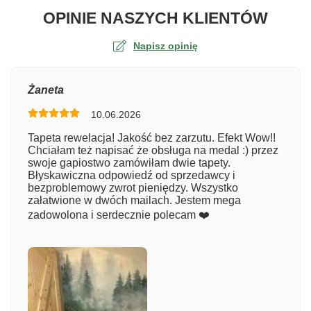
O TA
OPINIE NASZYCH KLIENTÓW
Napisz opinię
Ocena
Żaneta
10.06.2026
Numer zamówienia
Tapeta rewelacja! Jakość bez zarzutu. Efekt Wow!!
Chciałam też napisać że obsługa na medal :) przez
swoje gapiostwo zamówiłam dwie tapety.
Błyskawiczna odpowiedź od sprzedawcy i
Imię
bezproblemowy zwrot pieniędzy. Wszystko
załatwione w dwóch mailach. Jestem mega
zadowolona i serdecznie polecam ❤️
Komentarz