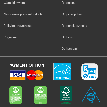
Fototapety
Warunki zwrotu
Do salonu
Fototapety
Naruszenie praw autorskich
Do przedpokoju
Fototapety
Polityka prywatności
Do pokoju dziecka
Fototapety
Regulamin
Do biura
Fototapety
Do kawiarni