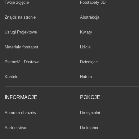
Twoje zdjęcie
Fototapety 3D
Fototapety
Znajdż na stronie
Abstrakcja
Fototapety
Usługi Projektowe
Kwiaty
Fototapety
Materiały fototapet
Liście
Fototapety
Płatność i Dostawa
Dziecięce
Fototapety
Kontakt
Natura
INFORMACJE
POKOJE
Fototapety
Autorom obrazów
Do sypialni
Fototapety
Partnerstwo
Do kuchni