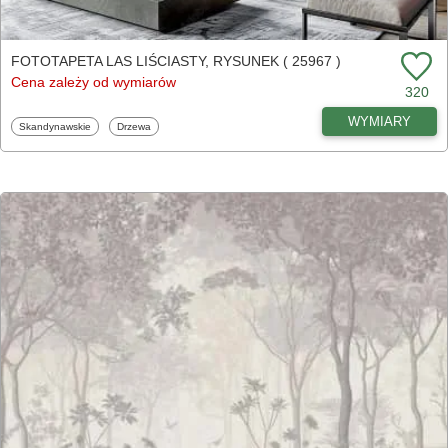
FOTOTAPETA LAS LIŚCIASTY, RYSUNEK ( 25967 )
Cena zależy od wymiarów
320
WYMIARY
Fototapety
Fototapety
Skandynawskie
Drzewa