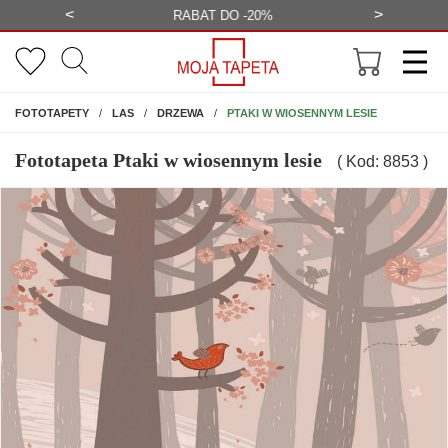
<
>
-20%
BEZPŁATNA WIZUALIZACJA
WYS
NA ŚCIANĘ
PTAKI W WIOSENNYM LESIE
FOTOTAPETY
LAS
DRZEWA
Fototapeta Ptaki w wiosennym lesie
( Kod: 8853 )