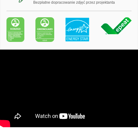
Bezpłatne dopracowanie zdjęć przez projektanta