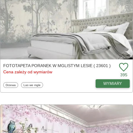
FOTOTAPETA PORANEK W MGLISTYM LESIE ( 23601 )
Cena zależy od wymiarów
395
WYMIARY
Fototapety
Fototapety
Drzewa
Las we mgle