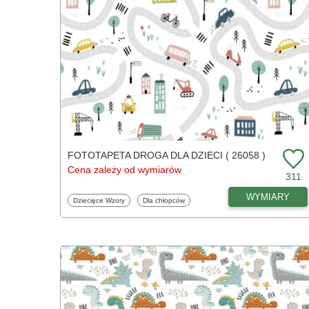
FOTOTAPETA DROGA DLA DZIECI ( 26058 )
Cena zależy od wymiarów
311
WYMIARY
Fototapety
Fototapety
Dziecięce Wzory
Dla chłopców