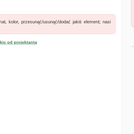
at, kolor, przesunąć/usunąć/dodać jakiś element; nasi
ic od projektanta