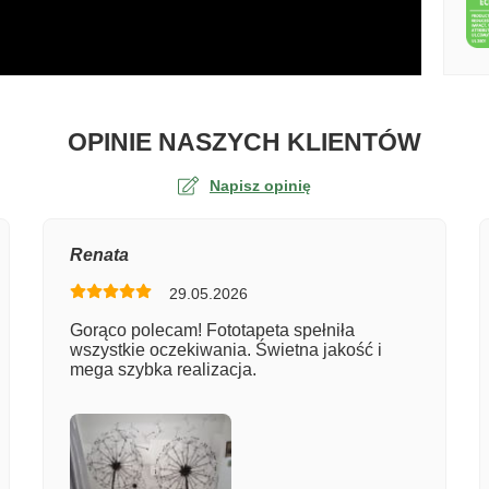
O TA
OPINIE NASZYCH KLIENTÓW
Napisz opinię
na
Renata
29.05.2026
er zamówienia
Gorąco polecam! Fototapeta spełniła
wszystkie oczekiwania. Świetna jakość i
mega szybka realizacja.
entarz