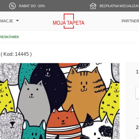
RABAT DO -20%
BEZPŁATNA WIZUALIZA
RMACJE
PARTNE
KRESKÓWEK
( Kod: 14445 )
1
2