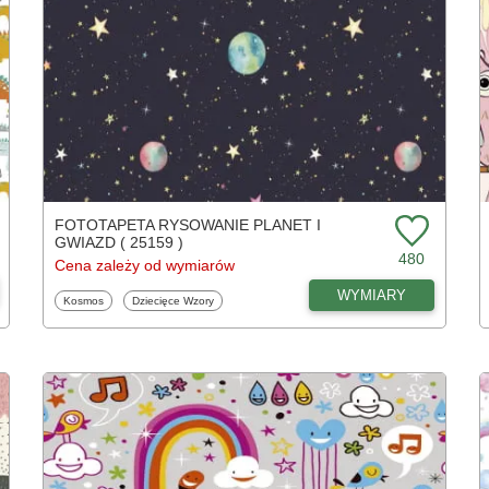
FOTOTAPETA RYSOWANIE PLANET I
GWIAZD ( 25159 )
480
Cena zależy od wymiarów
WYMIARY
Fototapety
Fototapety
Kosmos
Dziecięce Wzory