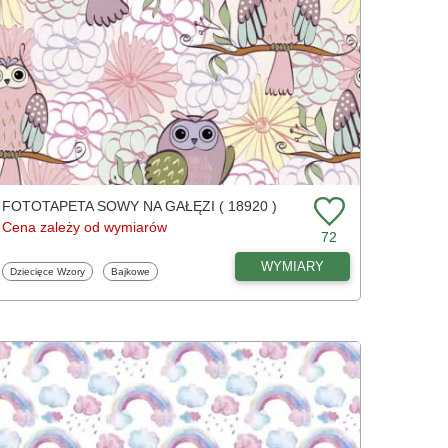
FOTOTAPETA SOWY NA GAŁĘZI ( 18920 )
Cena zależy od wymiarów
72
WYMIARY
Fototapety
Fototapety
Dziecięce Wzory
Bajkowe