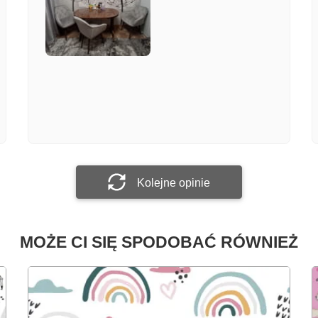
Załącz zdjęcie
Prześlij opinię
Kolejne opinie
MOŻE CI SIĘ SPODOBAĆ RÓWNIEŻ