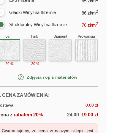
Eko Flizelina
65 zł/m
2
Gładki Winyl na flizelinie
86 zł/m
2
Strukturalny Winyl na flizelinie
76
zł/m
Len
Tynk
Diament
Prowansja
- 20 %
- 20 %
Zdjęcia i opis materiałów
FOTOTAPETY KOTY Z KRESKÓWE
. CENA ZAMÓWIENIA:
ostawa:
0.00 zł
ena z
rabatem 20%
:
24.00
19.00 zł
Gwarantujemy, że cena w naszym sklepie jest