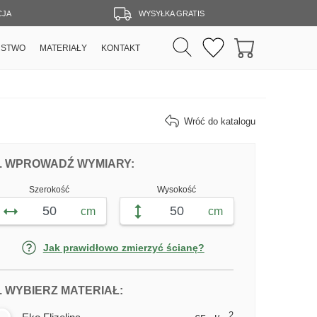
CJA
WYSYŁKA GRATIS
RSTWO
MATERIAŁY
KONTAKT
Wróć do katalogu
DOPASUJ FOTOTAPETĘ KOTY Z KRESK
FOTOTAPETY KOTY Z KRESKÓ
. WPROWADŹ WYMIARY:
Szerokość
Wysokość
cm
cm
Jak prawidłowo zmierzyć ścianę?
DLA FOTOTAPETY KOTY Z KRES
. WYBIERZ MATERIAŁ:
2