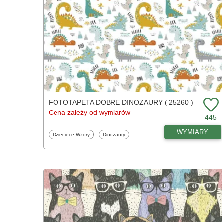
FOTOTAPETA DOBRE DINOZAURY ( 25260 )
Cena zależy od wymiarów
445
WYMIARY
Fototapety
Fototapety
Dziecięce Wzory
Dinozaury