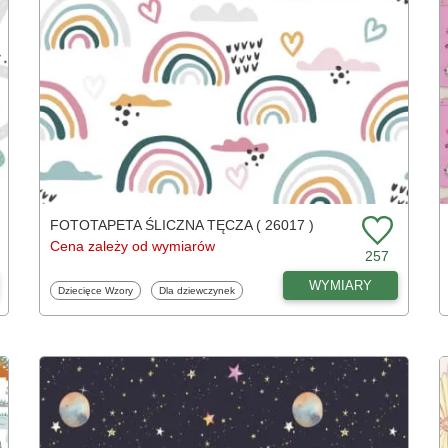
FOTOTAPETA ŚLICZNA TĘCZA ( 26017 )
Cena zależy od wymiarów
257
WYMIARY
Fototapety
Fototapety
Dziecięce Wzory
Dla dziewczynek