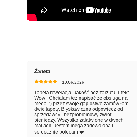
Oce
Żaneta
10.06.2026
Num
Tapeta rewelacja! Jakość bez zarzutu. Efekt
Wow!! Chciałam też napisać że obsługa na
Imię
medal :) przez swoje gapiostwo zamówiłam
dwie tapety. Błyskawiczna odpowiedź od
sprzedawcy i bezproblemowy zwrot
pieniędzy. Wszystko załatwione w dwóch
Kom
mailach. Jestem mega zadowolona i
serdecznie polecam ❤️