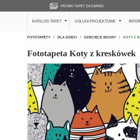
PRÓBKI TAPET ZA DARMO
KATALOG TAPET
USŁUGI PROJEKTOWE
INFO
NA ŚCIANĘ
KOTY Z 
FOTOTAPETY
DLA DZIECI
DZIECIĘCE WZORY
Fototapeta Koty z kreskówek