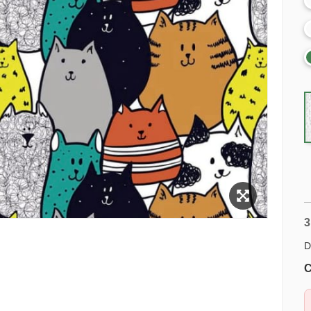
3
D
C