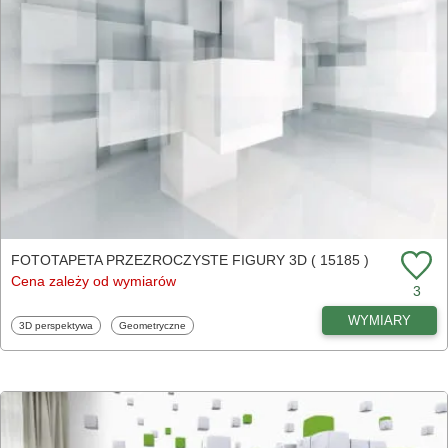
FOTOTAPETA PRZEZROCZYSTE FIGURY 3D ( 15185 )
Cena zależy od wymiarów
3
WYMIARY
Fototapety
Fototapety
3D perspektywa
Geometryczne