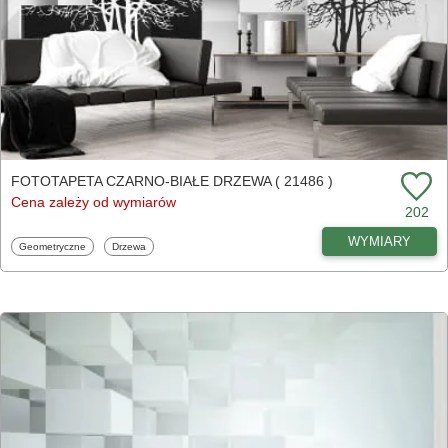
FOTOTAPETA CZARNO-BIAŁE DRZEWA ( 21486 )
Cena zależy od wymiarów
202
WYMIARY
Fototapety
Fototapety
Geometryczne
Drzewa