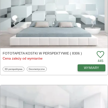
FOTOTAPETA KOSTKI W PERSPEKTYWIE ( 8306 )
Cena zależy od wymiarów
445
WYMIARY
Fototapety
Fototapety
3D perspektywa
Geometryczne