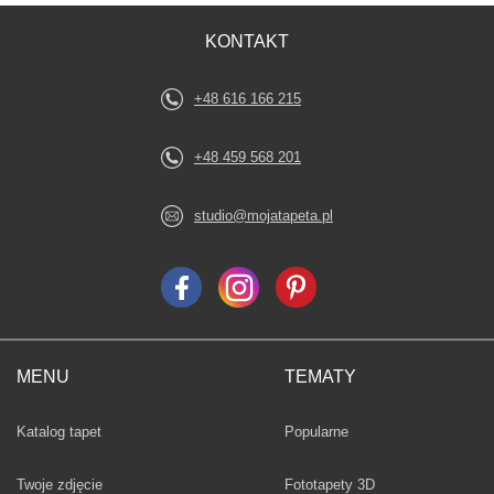
KONTAKT
+48 616 166 215
+48 459 568 201
studio@mojatapeta.pl
MENU
TEMATY
Fototapety
Katalog tapet
Popularne
Twoje zdjęcie
Fototapety 3D