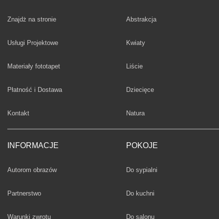
Fototapety
Znajdż na stronie
Abstrakcja
Fototapety
Usługi Projektowe
Kwiaty
Fototapety
Materiały fototapet
Liście
Fototapety
Płatność i Dostawa
Dziecięce
Fototapety
Kontakt
Natura
INFORMACJE
POKOJE
Fototapety
Autorom obrazów
Do sypialni
Fototapety
Partnerstwo
Do kuchni
Fototapety
Warunki zwrotu
Do salonu