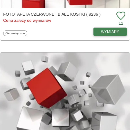
FOTOTAPETA CZERWONE I BIAŁE KOSTKI ( 9236 )
Cena zależy od wymiarów
12
WYMIARY
Fototapety
Geometryczne