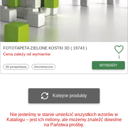
FOTOTAPETA ZIELONE KOSTKI 3D ( 19743 )
Cena zależy od wymiarów
1
WYMIARY
Fototapety
Fototapety
3D perspektywa
Geometryczne
Kolejne produkty
Nie jesteśmy w stanie umieścić wszystkich wzorów w
Katalogu – jest ich miliony, ale możemy znaleźć dowolne
na Państwa prośbę.