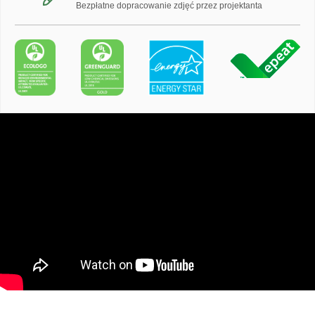
Bezpłatne dopracowanie zdjęć przez projektanta