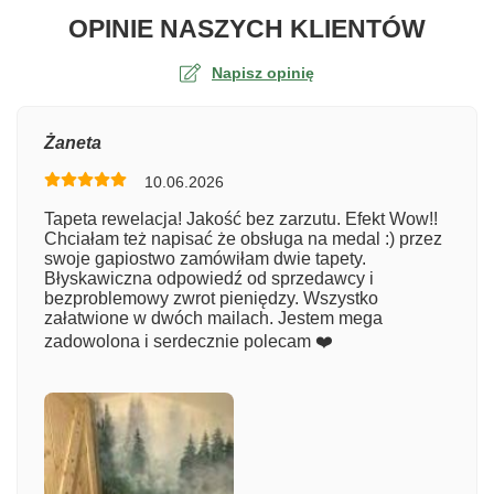
O TA
OPINIE NASZYCH KLIENTÓW
Napisz opinię
Ocena
Żaneta
10.06.2026
Numer zamówienia
Tapeta rewelacja! Jakość bez zarzutu. Efekt Wow!!
Chciałam też napisać że obsługa na medal :) przez
swoje gapiostwo zamówiłam dwie tapety.
Błyskawiczna odpowiedź od sprzedawcy i
Imię
bezproblemowy zwrot pieniędzy. Wszystko
załatwione w dwóch mailach. Jestem mega
zadowolona i serdecznie polecam ❤️
Komentarz