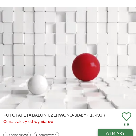
FOTOTAPETA BALON CZERWONO-BIAŁY ( 17490 )
Cena zależy od wymiarów
69
WYMIARY
Fototapety
Fototapety
3D perspektywa
Geometryczne