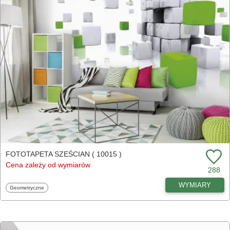
FOTOTAPETA SZEŚCIAN ( 10015 )
Cena zależy od wymiarów
288
WYMIARY
Fototapety
Geometryczne