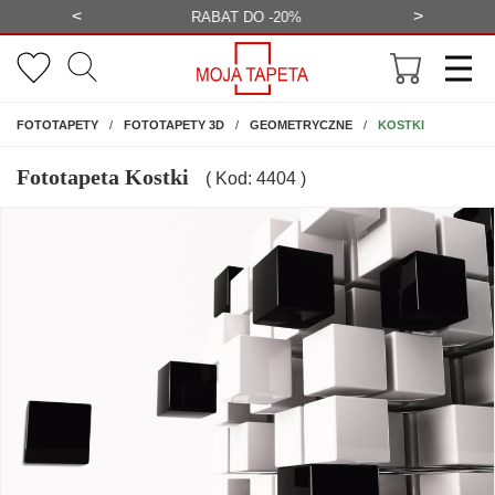
<
>
-20%
BEZPŁATNA WIZUALIZACJA
WYS
NA ŚCIANĘ
KOSTKI
FOTOTAPETY
FOTOTAPETY 3D
GEOMETRYCZNE
Fototapeta Kostki
( Kod: 4404 )