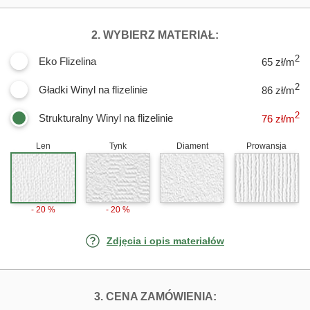
DLA FOTOTAPET
2. WYBIERZ MATERIAŁ:
2
Eko Flizelina
65 zł/m
2
Gładki Winyl na flizelinie
86 zł/m
2
Strukturalny Winyl na flizelinie
76
zł/m
Len
Tynk
Diament
Prowansja
- 20 %
- 20 %
Zdjęcia i opis materiałów
FOTOTAPETY KO
3. CENA ZAMÓWIENIA: