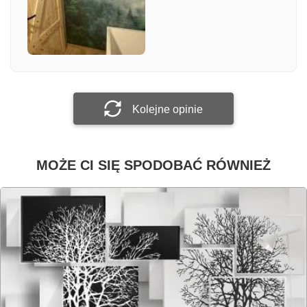
Załącz zdjęcie
Prześlij opinię
Kolejne opinie
MOŻE CI SIĘ SPODOBAĆ RÓWNIEŻ