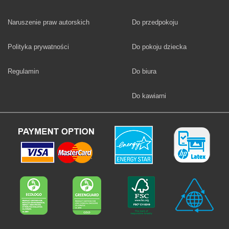
Fototapety
Naruszenie praw autorskich
Do przedpokoju
Fototapety
Polityka prywatności
Do pokoju dziecka
Fototapety
Regulamin
Do biura
Fototapety
Do kawiarni