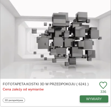
FOTOTAPETA KOSTKI 3D W PRZEDPOKOJU ( 6241 )
Cena zależy od wymiarów
336
WYMIARY
Fototapety
3D perspektywa