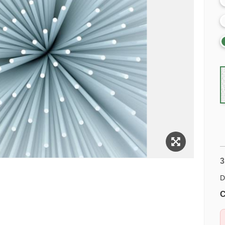
3
D
C