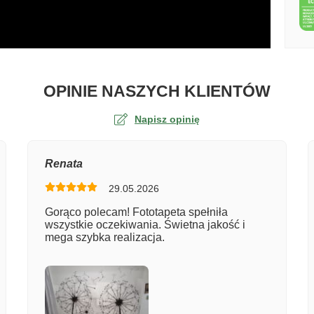
O TA
OPINIE NASZYCH KLIENTÓW
Napisz opinię
na
Renata
29.05.2026
er zamówienia
Gorąco polecam! Fototapeta spełniła
wszystkie oczekiwania. Świetna jakość i
mega szybka realizacja.
entarz