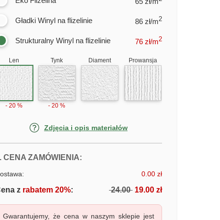
Eko Flizelina
65 zł/m
2
Gładki Winyl na flizelinie
86 zł/m
2
Strukturalny Winyl na flizelinie
76
zł/m
Len
Tynk
Diament
Prowansja
- 20 %
- 20 %
Zdjęcia i opis materiałów
FOTOTAPETY KWIAT 3D
. CENA ZAMÓWIENIA:
ostawa:
0.00 zł
ena z
rabatem 20%
:
24.00
19.00 zł
Gwarantujemy, że cena w naszym sklepie jest