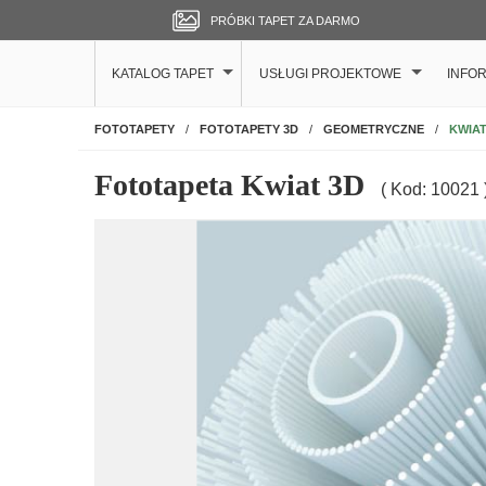
PRÓBKI TAPET ZA DARMO
KATALOG TAPET
USŁUGI PROJEKTOWE
INFO
NA ŚCIANĘ
KWIAT
FOTOTAPETY
FOTOTAPETY 3D
GEOMETRYCZNE
Fototapeta Kwiat 3D
( Kod: 10021 