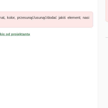
at, kolor, przesunąć/usunąć/dodać jakiś element; nasi
ic od projektanta