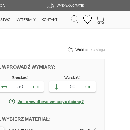
CJA
WYSYŁKA GRATIS
RSTWO
MATERIAŁY
KONTAKT
Wróć do katalogu
DOPASUJ FOTOTAPETĘ KWIAT 3D WED
FOTOTAPETY KWIAT 3D
. WPROWADŹ WYMIARY:
Szerokość
Wysokość
cm
cm
Jak prawidłowo zmierzyć ścianę?
DLA FOTOTAPETY KWIAT 3D
. WYBIERZ MATERIAŁ:
2