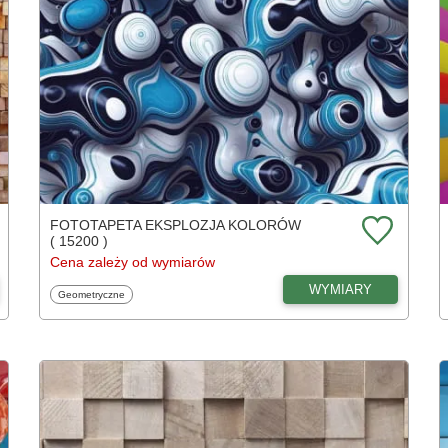
FOTOTAPETA EKSPLOZJA KOLORÓW
( 15200 )
Cena zależy od wymiarów
WYMIARY
Fototapety
Geometryczne