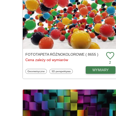
FOTOTAPETA RÓŻNOKOLOROWE ( 8655 )
Cena zależy od wymiarów
2
WYMIARY
Fototapety
Fototapety
Geometryczne
3D perspektywa