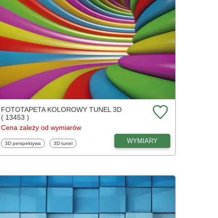
FOTOTAPETA KOLOROWY TUNEL 3D
( 13453 )
Cena zależy od wymiarów
WYMIARY
Fototapety
Fototapety
3D perspektywa
3D tunel