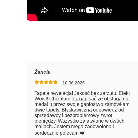
Oce
Żaneta
10.06.2026
Num
Tapeta rewelacja! Jakość bez zarzutu. Efekt
Wow!! Chciałam też napisać że obsługa na
Imię
medal :) przez swoje gapiostwo zamówiłam
dwie tapety. Błyskawiczna odpowiedź od
sprzedawcy i bezproblemowy zwrot
pieniędzy. Wszystko załatwione w dwóch
Kom
mailach. Jestem mega zadowolona i
serdecznie polecam ❤️