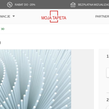
RABAT DO -20%
BEZPŁATNA WIZUALIZA
RMACJE
PARTNE
 3D
)
1
2