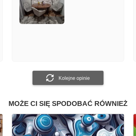
Załącz zdjęcie
Prześlij opinię
Kolejne opinie
MOŻE CI SIĘ SPODOBAĆ RÓWNIEŻ