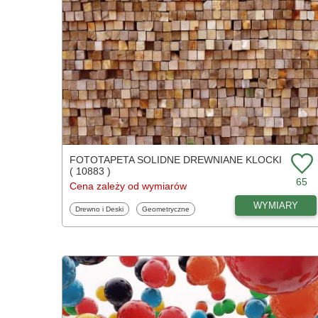
FOTOTAPETA SOLIDNE DREWNIANE KLOCKI
( 10883 )
65
Cena zależy od wymiarów
WYMIARY
Fototapety
Fototapety
Drewno i Deski
Geometryczne