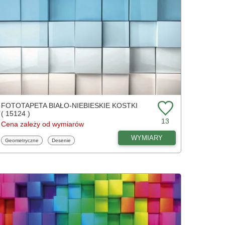
FOTOTAPETA BIAŁO-NIEBIESKIE KOSTKI
( 15124 )
13
Cena zależy od wymiarów
WYMIARY
Fototapety
Fototapety
Geometryczne
Desenie