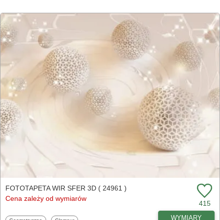
FOTOTAPETA WIR SFER 3D ( 24961 )
Cena zależy od wymiarów
415
WYMIARY
Fototapety
Fototapety