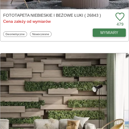
FOTOTAPETA NIEBIESKIE I BEŻOWE ŁUKI ( 26843 )
Cena zależy od wymiarów
479
WYMIARY
Fototapety
Fototapety
Geometryczne
Nowoczesne