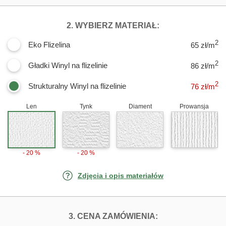
DLA FOTOTAPET
2. WYBIERZ MATERIAŁ:
2
Eko Flizelina
65 zł/m
2
Gładki Winyl na flizelinie
86 zł/m
2
Strukturalny Winyl na flizelinie
76
zł/m
Len
Tynk
Diament
Prowansja
- 20 %
- 20 %
Zdjęcia i opis materiałów
FOTOTAPETY ZŁ
3. CENA ZAMÓWIENIA: