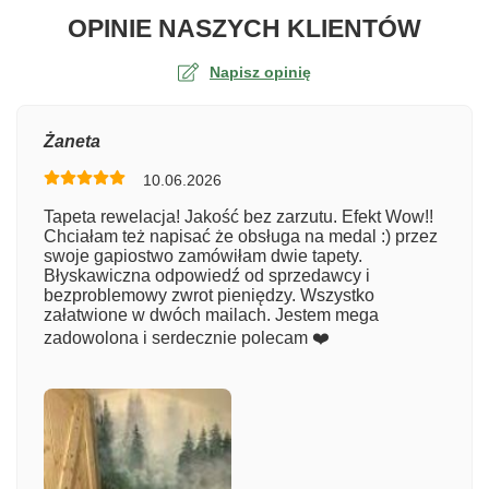
O TA
OPINIE NASZYCH KLIENTÓW
Napisz opinię
Ocena
Żaneta
10.06.2026
Numer zamówienia
Tapeta rewelacja! Jakość bez zarzutu. Efekt Wow!!
Chciałam też napisać że obsługa na medal :) przez
swoje gapiostwo zamówiłam dwie tapety.
Błyskawiczna odpowiedź od sprzedawcy i
Imię
bezproblemowy zwrot pieniędzy. Wszystko
załatwione w dwóch mailach. Jestem mega
zadowolona i serdecznie polecam ❤️
Komentarz