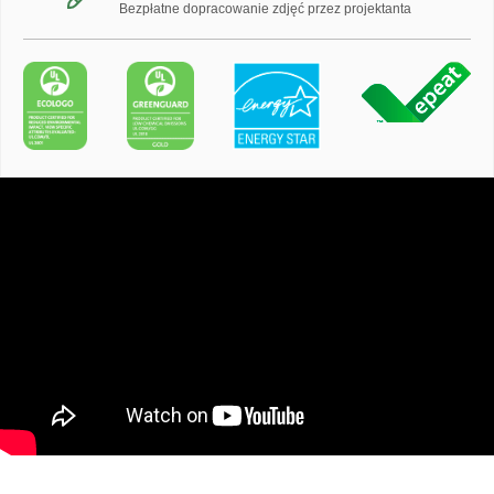
Bezpłatne dopracowanie zdjęć przez projektanta