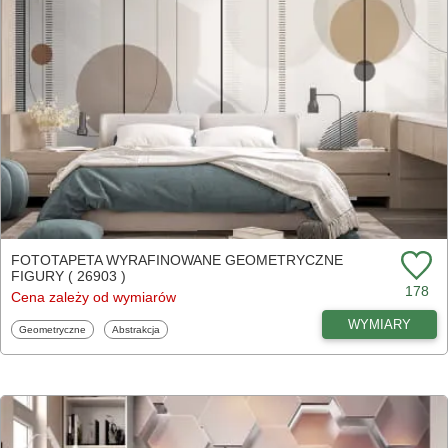
FOTOTAPETA WYRAFINOWANE GEOMETRYCZNE
FIGURY ( 26903 )
178
Cena zależy od wymiarów
WYMIARY
Fototapety
Fototapety
Geometryczne
Abstrakcja