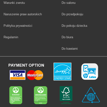
Fototapety
Warunki zwrotu
Do salonu
Fototapety
Naruszenie praw autorskich
Do przedpokoju
Fototapety
Polityka prywatności
Do pokoju dziecka
Fototapety
Regulamin
Do biura
Fototapety
Do kawiarni