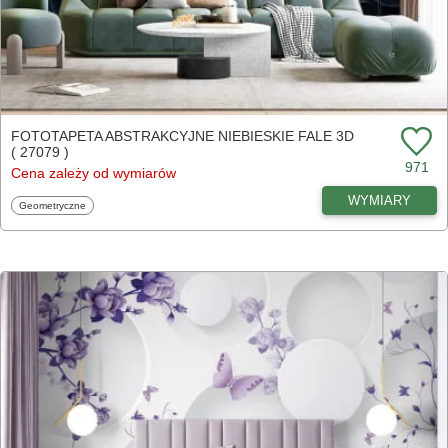
FOTOTAPETA ABSTRAKCYJNE NIEBIESKIE FALE 3D
( 27079 )
971
Cena zależy od wymiarów
WYMIARY
Fototapety
Geometryczne