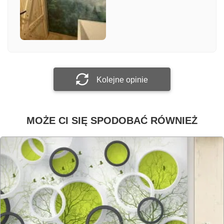
Załącz zdjęcie
Prześlij opinię
Kolejne opinie
MOŻE CI SIĘ SPODOBAĆ RÓWNIEŻ