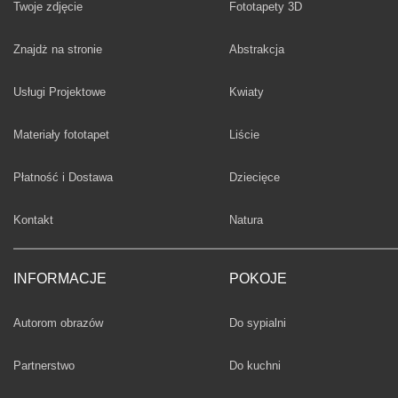
Twoje zdjęcie
Fototapety 3D
Fototapety
Znajdż na stronie
Abstrakcja
Fototapety
Usługi Projektowe
Kwiaty
Fototapety
Materiały fototapet
Liście
Fototapety
Płatność i Dostawa
Dziecięce
Fototapety
Kontakt
Natura
INFORMACJE
POKOJE
Fototapety
Autorom obrazów
Do sypialni
Fototapety
Partnerstwo
Do kuchni