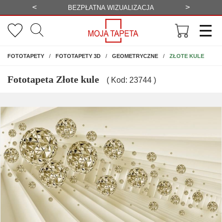
<
>
IZUALIZACJA
WYSYŁKA GRATIS
NA ŚCIANĘ
ZŁOTE KULE
FOTOTAPETY
FOTOTAPETY 3D
GEOMETRYCZNE
Fototapeta Złote kule
( Kod: 23744 )