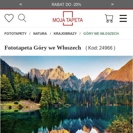
<
>
-20%
BEZPŁATNA WIZUALIZACJA
WYS
NA ŚCIANĘ
GÓRY WE WŁOSZECH
FOTOTAPETY
NATURA
KRAJOBRAZY
Fototapeta Góry we Włoszech
( Kod: 24966 )