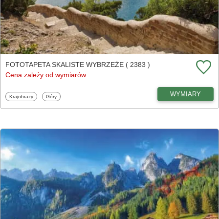
FOTOTAPETA SKALISTE WYBRZEŻE ( 2383 )
Cena zależy od wymiarów
WYMIARY
Fototapety
Fototapety
Krajobrazy
Góry