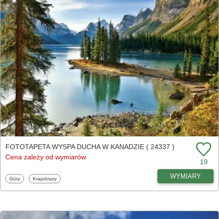
FOTOTAPETA WYSPA DUCHA W KANADZIE ( 24337 )
Cena zależy od wymiarów
19
WYMIARY
Fototapety
Fototapety
Góry
Krajobrazy