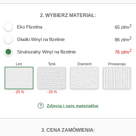
DLA FOTOTAPE
2. WYBIERZ MATERIAŁ:
2
Eko Flizelina
65 zł/m
2
Gładki Winyl na flizelinie
86 zł/m
2
Strukturalny Winyl na flizelinie
76
zł/m
Len
Tynk
Diament
Prowansja
- 20 %
- 20 %
Zdjęcia i opis materiałów
FOTOTAPETY G
3. CENA ZAMÓWIENIA: