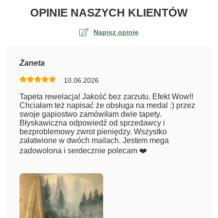
O TA
OPINIE NASZYCH KLIENTÓW
Napisz opinię
Ocena
Żaneta
10.06.2026
Numer zamówienia
Tapeta rewelacja! Jakość bez zarzutu. Efekt Wow!!
Chciałam też napisać że obsługa na medal :) przez
swoje gapiostwo zamówiłam dwie tapety.
Błyskawiczna odpowiedź od sprzedawcy i
Imię
bezproblemowy zwrot pieniędzy. Wszystko
załatwione w dwóch mailach. Jestem mega
zadowolona i serdecznie polecam ❤️
Komentarz