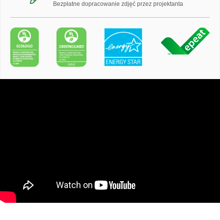
Bezpłatne dopracowanie zdjęć przez projektanta