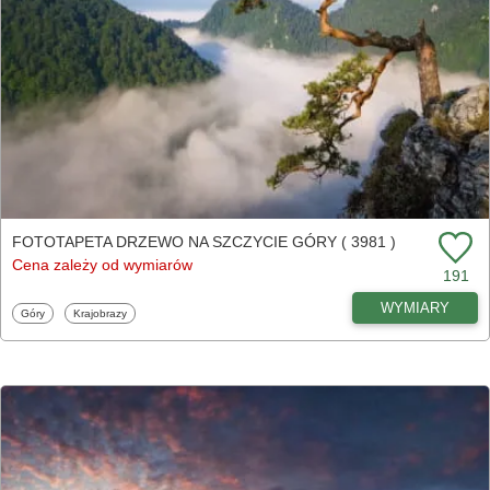
FOTOTAPETA DRZEWO NA SZCZYCIE GÓRY ( 3981 )
Cena zależy od wymiarów
191
WYMIARY
Fototapety
Fototapety
Góry
Krajobrazy