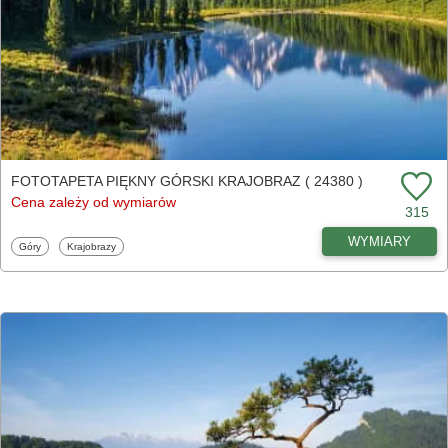
FOTOTAPETA PIĘKNY GÓRSKI KRAJOBRAZ ( 24380 )
Cena zależy od wymiarów
315
WYMIARY
Fototapety
Fototapety
Góry
Krajobrazy