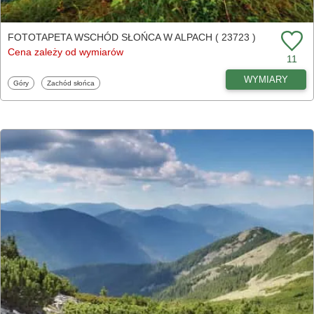
FOTOTAPETA WSCHÓD SŁOŃCA W ALPACH ( 23723 )
Cena zależy od wymiarów
11
WYMIARY
Fototapety
Fototapety
Góry
Zachód słońca