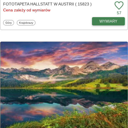
FOTOTAPETA HALLSTATT W AUSTRII ( 15823 )
Cena zależy od wymiarów
57
WYMIARY
Fototapety
Fototapety
Góry
Krajobrazy