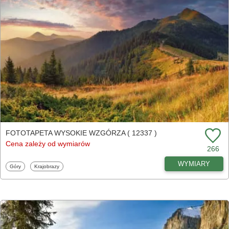
FOTOTAPETA WYSOKIE WZGÓRZA ( 12337 )
Cena zależy od wymiarów
266
WYMIARY
Fototapety
Fototapety
Góry
Krajobrazy