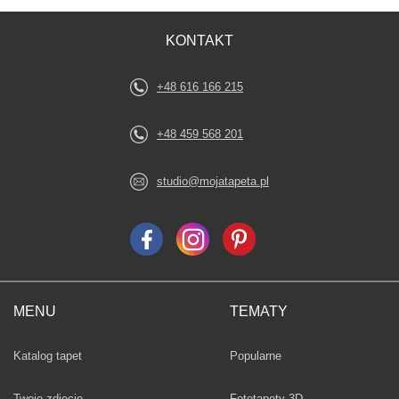
KONTAKT
+48 616 166 215
+48 459 568 201
studio@mojatapeta.pl
MENU
TEMATY
Fototapety
Katalog tapet
Popularne
Twoje zdjęcie
Fototapety 3D