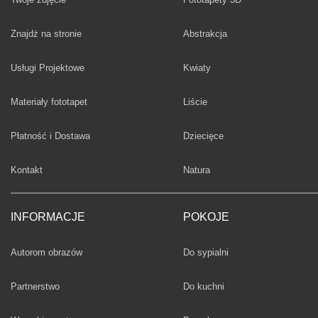
Fototapety
Znajdż na stronie
Abstrakcja
Fototapety
Usługi Projektowe
Kwiaty
Fototapety
Materiały fototapet
Liście
Fototapety
Płatność i Dostawa
Dziecięce
Fototapety
Kontakt
Natura
INFORMACJE
POKOJE
Fototapety
Autorom obrazów
Do sypialni
Fototapety
Partnerstwo
Do kuchni