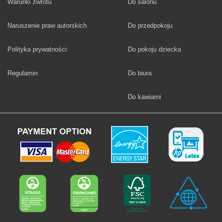
Fototapety
Warunki zwrotu
Do salonu
Fototapety
Naruszenie praw autorskich
Do przedpokoju
Fototapety
Polityka prywatności
Do pokoju dziecka
Fototapety
Regulamin
Do biura
Fototapety
Do kawiarni