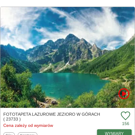
FOTOTAPETA LAZUROWE JEZIORO W GÓRACH
( 23733 )
156
Cena zależy od wymiarów
WYMIARY
Fototapety
Fototapety