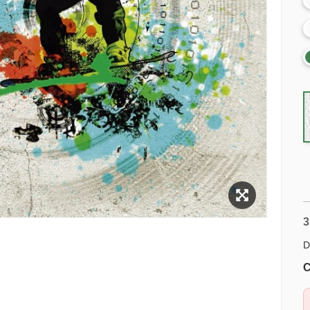
3
D
C