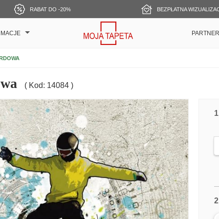
RABAT DO -20%
BEZPŁATNA WIZUALIZA
RMACJE
PARTNE
ARDOWA
owa
( Kod: 14084 )
1
2