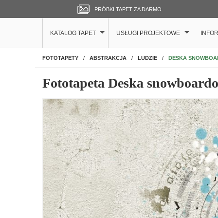
PRÓBKI TAPET ZA DARMO
KATALOG TAPET
USŁUGI PROJEKTOWE
INFO
NA ŚCIANĘ
DESKA SNOWBO
FOTOTAPETY
ABSTRAKCJA
LUDZIE
Fototapeta Deska snowboard