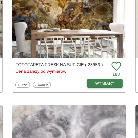
FOTOTAPETA FRESK NA SUFICIE ( 23956 )
Cena zależy od wymiarów
188
WYMIARY
Fototapety
Fototapety
Ludzie
Akwarele