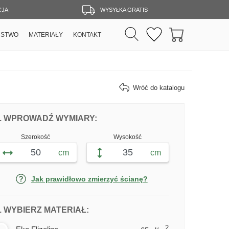
CJA
WYSYŁKA GRATIS
RSTWO
MATERIAŁY
KONTAKT
Wróć do katalogu
DOPASUJ FOTOTAPETĘ DESKA SNOWB
FOTOTAPETY DESKA SNOWBO
. WPROWADŹ WYMIARY:
Szerokość
Wysokość
cm
cm
Jak prawidłowo zmierzyć ścianę?
DLA FOTOTAPETY DESKA SNOW
. WYBIERZ MATERIAŁ:
2