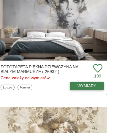
FOTOTAPETA PIĘKNA DZIEWCZYNA NA
BIAŁYM MARMURZE ( 26932 )
199
Cena zależy od wymiarów
WYMIARY
Fototapety
Fototapety
Ludzie
Marmur