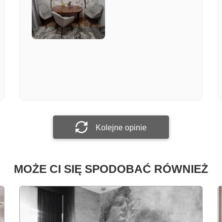
Załącz zdjęcie
Prześlij opinię
Kolejne opinie
MOŻE CI SIĘ SPODOBAĆ RÓWNIEŻ