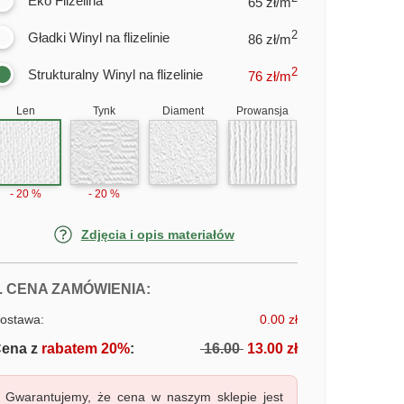
Eko Flizelina
65 zł/m
2
Gładki Winyl na flizelinie
86 zł/m
2
Strukturalny Winyl na flizelinie
76
zł/m
Len
Tynk
Diament
Prowansja
- 20 %
- 20 %
Zdjęcia i opis materiałów
FOTOTAPETY DESKA SNOWBOAR
. CENA ZAMÓWIENIA:
ostawa:
0.00 zł
ena z
rabatem 20%
:
16.00
13.00 zł
Gwarantujemy, że cena w naszym sklepie jest