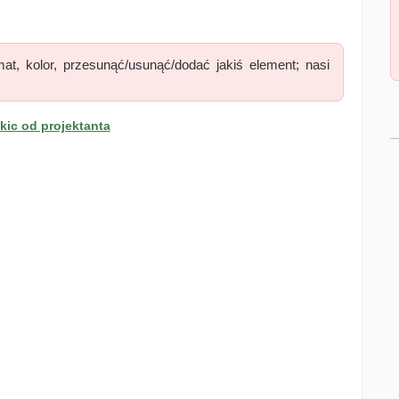
at, kolor, przesunąć/usunąć/dodać jakiś element; nasi
ic od projektanta