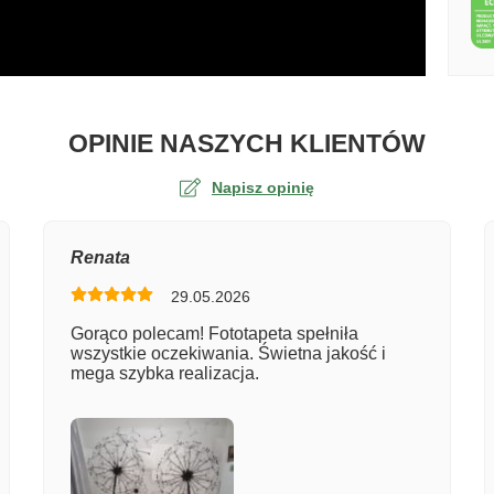
O TA
OPINIE NASZYCH KLIENTÓW
Napisz opinię
na
Renata
29.05.2026
er zamówienia
Gorąco polecam! Fototapeta spełniła
wszystkie oczekiwania. Świetna jakość i
mega szybka realizacja.
entarz