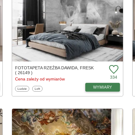
FOTOTAPETA RZEŹBA DAWIDA, FRESK
( 26149 )
334
Cena zależy od wymiarów
WYMIARY
Fototapety
Fototapety
Ludzie
Loft