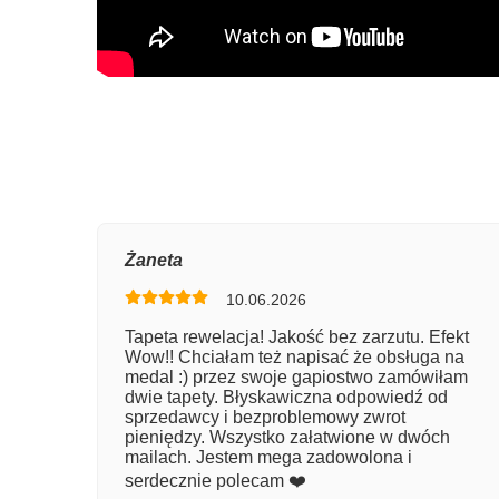
Oce
Żaneta
10.06.2026
Num
Tapeta rewelacja! Jakość bez zarzutu. Efekt
Wow!! Chciałam też napisać że obsługa na
Imię
medal :) przez swoje gapiostwo zamówiłam
dwie tapety. Błyskawiczna odpowiedź od
sprzedawcy i bezproblemowy zwrot
pieniędzy. Wszystko załatwione w dwóch
Kom
mailach. Jestem mega zadowolona i
serdecznie polecam ❤️