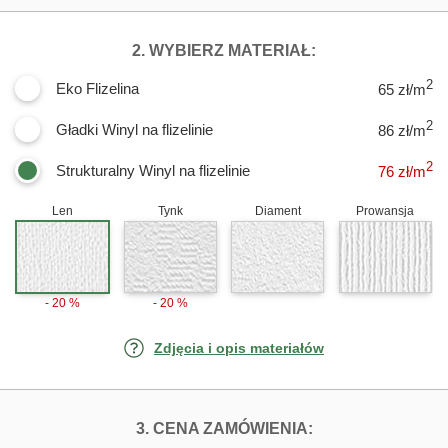
DLA FOTOTAPET
2. WYBIERZ MATERIAŁ:
2
Eko Flizelina
65 zł/m
2
Gładki Winyl na flizelinie
86 zł/m
2
Strukturalny Winyl na flizelinie
76
zł/m
Len
Tynk
Diament
Prowansja
- 20 %
- 20 %
Zdjęcia i opis materiałów
FOTOTAPETY DZ
3. CENA ZAMÓWIENIA: