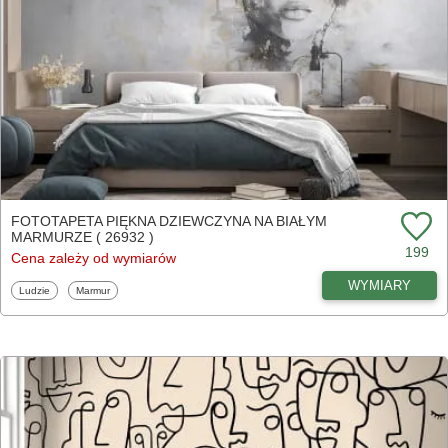
FOTOTAPETA PIĘKNA DZIEWCZYNA NA BIAŁYM
MARMURZE ( 26932 )
199
Cena zależy od wymiarów
WYMIARY
Fototapety
Fototapety
Ludzie
Marmur