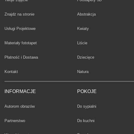
Fototapety
Znajdż na stronie
Abstrakcja
Fototapety
Usługi Projektowe
Kwiaty
Fototapety
Materiały fototapet
Liście
Fototapety
Płatność i Dostawa
Dziecięce
Fototapety
Kontakt
Natura
INFORMACJE
POKOJE
Fototapety
Autorom obrazów
Do sypialni
Fototapety
Partnerstwo
Do kuchni