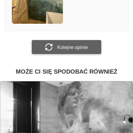
Załącz zdjęcie
Prześlij opinię
Kolejne opinie
MOŻE CI SIĘ SPODOBAĆ RÓWNIEŻ