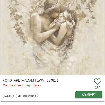
FOTOTAPETA ADAM I EWA ( 23481 )
Cena zależy od wymiarów
369
WYMIARY
Fototapety
Fototapety
Ludzie
3D Płaskorzeźba