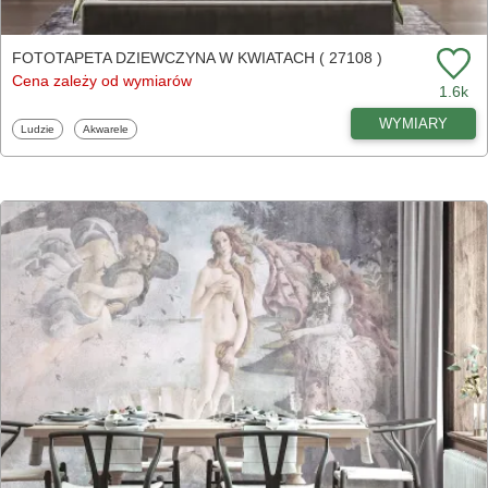
FOTOTAPETA DZIEWCZYNA W KWIATACH ( 27108 )
Cena zależy od wymiarów
1.6k
WYMIARY
Fototapety
Fototapety
Ludzie
Akwarele