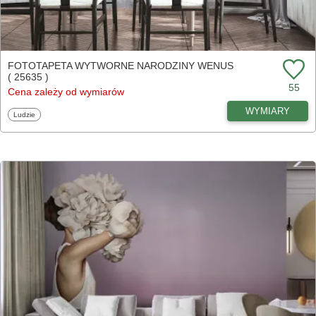
FOTOTAPETA WYTWORNE NARODZINY WENUS
( 25635 )
55
Cena zależy od wymiarów
WYMIARY
Fototapety
Ludzie