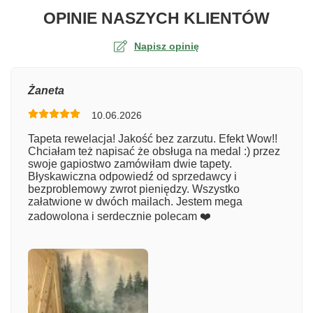
O TA
OPINIE NASZYCH KLIENTÓW
Napisz opinię
Ocena
Żaneta
10.06.2026
Numer zamówienia
Tapeta rewelacja! Jakość bez zarzutu. Efekt Wow!!
Chciałam też napisać że obsługa na medal :) przez
swoje gapiostwo zamówiłam dwie tapety.
Błyskawiczna odpowiedź od sprzedawcy i
Imię
bezproblemowy zwrot pieniędzy. Wszystko
załatwione w dwóch mailach. Jestem mega
zadowolona i serdecznie polecam ❤️
Komentarz