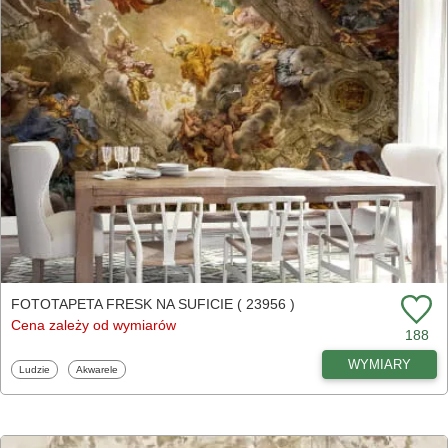
FOTOTAPETA FRESK NA SUFICIE ( 23956 )
Cena zależy od wymiarów
188
WYMIARY
Fototapety
Fototapety
Ludzie
Akwarele