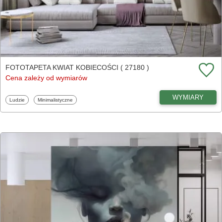
FOTOTAPETA KWIAT KOBIECOŚCI ( 27180 )
Cena zależy od wymiarów
WYMIARY
Fototapety
Fototapety
Ludzie
Minimalistyczne