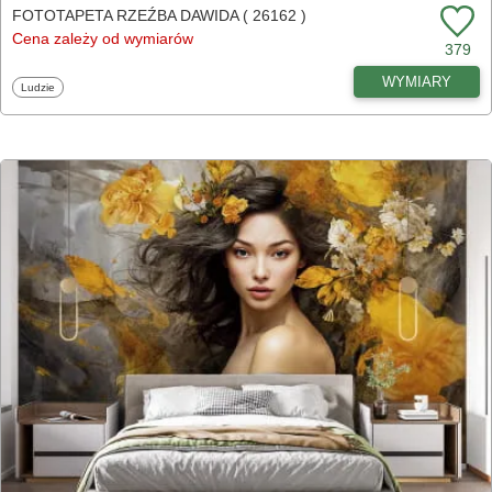
FOTOTAPETA RZEŹBA DAWIDA ( 26162 )
Cena zależy od wymiarów
379
WYMIARY
Fototapety
Ludzie