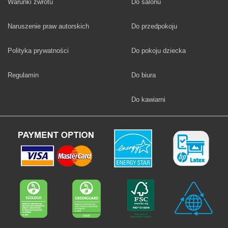
Fototapety
Warunki zwrotu
Do salonu
Fototapety
Naruszenie praw autorskich
Do przedpokoju
Fototapety
Polityka prywatności
Do pokoju dziecka
Fototapety
Regulamin
Do biura
Fototapety
Do kawiarni