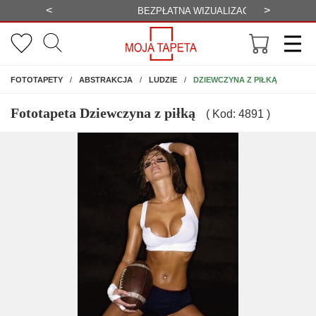
<
>
-20%
BEZPŁATNA WIZUALIZACJA
WYS
NA ŚCIANĘ
DZIEWCZYNA Z PIŁKĄ
FOTOTAPETY
ABSTRAKCJA
LUDZIE
Fototapeta Dziewczyna z piłką
( Kod: 4891 )