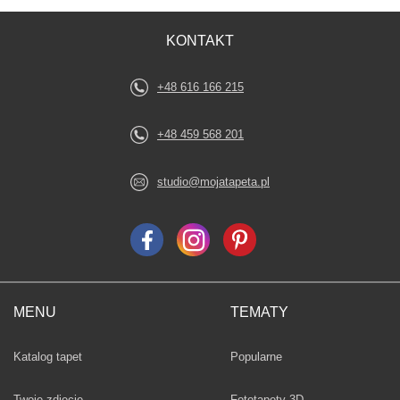
KONTAKT
+48 616 166 215
+48 459 568 201
studio@mojatapeta.pl
MENU
TEMATY
Fototapety
Katalog tapet
Popularne
Twoje zdjęcie
Fototapety 3D