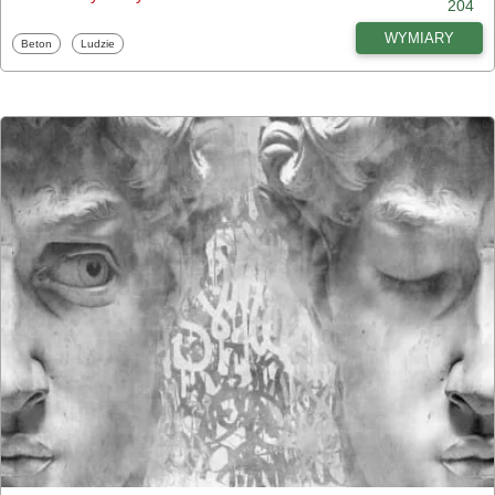
204
WYMIARY
Fototapety
Fototapety
Beton
Ludzie