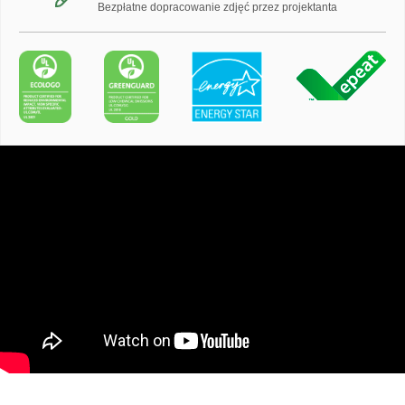
Bezpłatne dopracowanie zdjęć przez projektanta