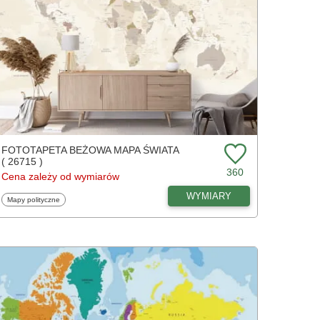
FOTOTAPETA BEŻOWA MAPA ŚWIATA
( 26715 )
360
Cena zależy od wymiarów
WYMIARY
Fototapety
Mapy polityczne