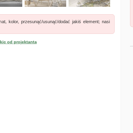
at, kolor, przesunąć/usunąć/dodać jakiś element; nasi
ic od projektanta