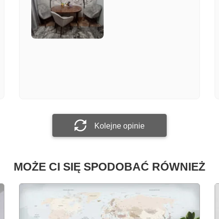
Załącz zdjęcie
Prześlij opinię
Kolejne opinie
MOŻE CI SIĘ SPODOBAĆ RÓWNIEŻ