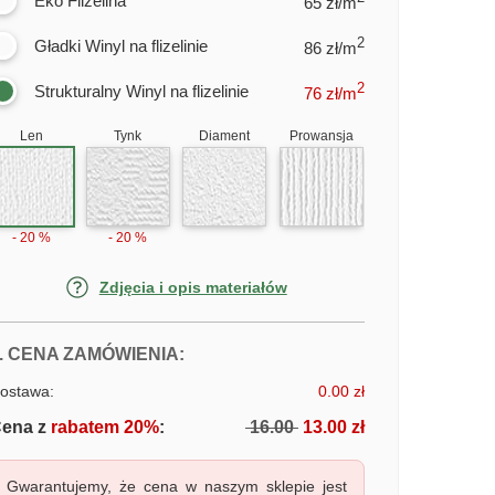
Eko Flizelina
65 zł/m
2
Gładki Winyl na flizelinie
86 zł/m
2
Strukturalny Winyl na flizelinie
76
zł/m
Len
Tynk
Diament
Prowansja
- 20 %
- 20 %
Zdjęcia i opis materiałów
FOTOTAPETY ANTYCZNA MAPA ŚW
. CENA ZAMÓWIENIA:
ostawa:
0.00 zł
ena z
rabatem 20%
:
16.00
13.00 zł
Gwarantujemy, że cena w naszym sklepie jest