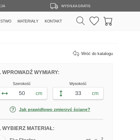
CJA
WYSYŁKA GRATIS
RSTWO
MATERIAŁY
KONTAKT
Wróć do katalogu
DOPASUJ FOTOTAPETĘ ANTYCZNA MAP
FOTOTAPETY ANTYCZNA MAPA 
. WPROWADŹ WYMIARY:
Szerokość
Wysokość
cm
cm
Jak prawidłowo zmierzyć ścianę?
DLA FOTOTAPETY ANTYCZNA MAP
. WYBIERZ MATERIAŁ:
2