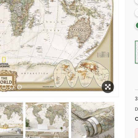
3
D
C