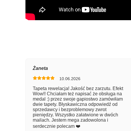
Oce
Żaneta
10.06.2026
Num
Tapeta rewelacja! Jakość bez zarzutu. Efekt
Wow!! Chciałam też napisać że obsługa na
Imię
medal :) przez swoje gapiostwo zamówiłam
dwie tapety. Błyskawiczna odpowiedź od
sprzedawcy i bezproblemowy zwrot
pieniędzy. Wszystko załatwione w dwóch
Kom
mailach. Jestem mega zadowolona i
serdecznie polecam ❤️