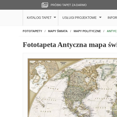
PRÓBKI TAPET ZA DARMO
KATALOG TAPET
USŁUGI PROJEKTOWE
INFO
NA ŚCIANĘ
ANTYC
FOTOTAPETY
MAPY ŚWIATA
MAPY POLITYCZNE
Fototapeta Antyczna mapa św