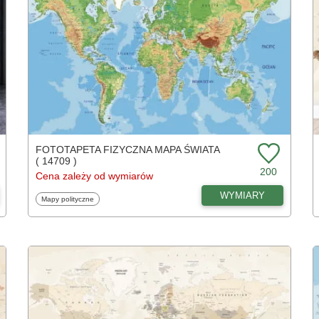
FOTOTAPETA FIZYCZNA MAPA ŚWIATA
( 14709 )
200
Cena zależy od wymiarów
WYMIARY
Fototapety
Mapy polityczne