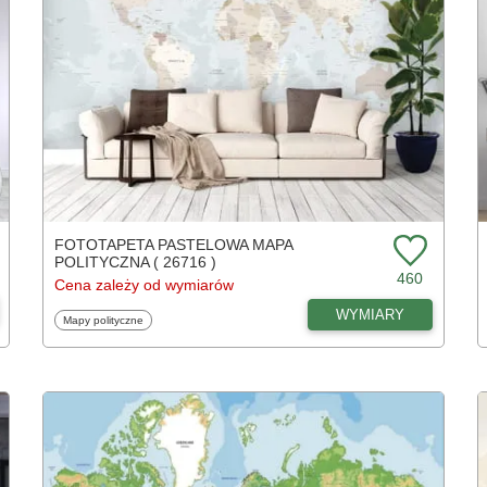
FOTOTAPETA PASTELOWA MAPA
POLITYCZNA ( 26716 )
460
Cena zależy od wymiarów
WYMIARY
Fototapety
Mapy polityczne