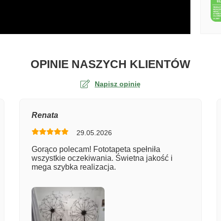
O TA
OPINIE NASZYCH KLIENTÓW
Napisz opinię
na
Renata
29.05.2026
er zamówienia
Gorąco polecam! Fototapeta spełniła
wszystkie oczekiwania. Świetna jakość i
mega szybka realizacja.
entarz