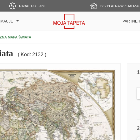
RABAT DO -20%
BEZPŁATNA WIZUALIZA
RMACJE
PARTNE
ZNA MAPA ŚWIATA
iata
( Kod: 2132 )
1
2