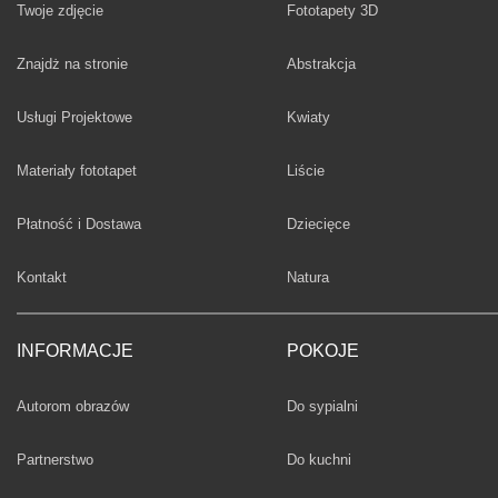
Twoje zdjęcie
Fototapety 3D
Fototapety
Znajdż na stronie
Abstrakcja
Fototapety
Usługi Projektowe
Kwiaty
Fototapety
Materiały fototapet
Liście
Fototapety
Płatność i Dostawa
Dziecięce
Fototapety
Kontakt
Natura
INFORMACJE
POKOJE
Fototapety
Autorom obrazów
Do sypialni
Fototapety
Partnerstwo
Do kuchni