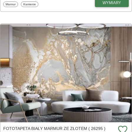
WYMIARY
Fototapety
Fototapety
Marmur
Kamienie
FOTOTAPETA BIAŁY MARMUR ZE ZŁOTEM ( 26295 )