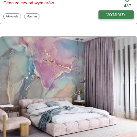
Cena zależy od wymiarów
487
WYMIARY
Fototapety
Fototapety
Akwarele
Marmur