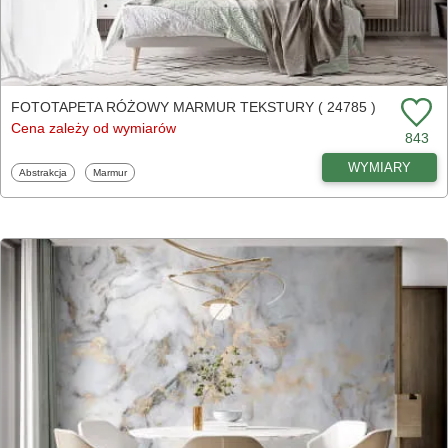
FOTOTAPETA RÓŻOWY MARMUR TEKSTURY ( 24785 )
Cena zależy od wymiarów
843
WYMIARY
Fototapety
Fototapety
Abstrakcja
Marmur