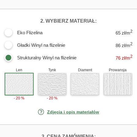
DLA FOTOTAPET
2. WYBIERZ MATERIAŁ:
2
Eko Flizelina
65 zł/m
2
Gładki Winyl na flizelinie
86 zł/m
2
Strukturalny Winyl na flizelinie
76
zł/m
Len
Tynk
Diament
Prowansja
- 20 %
- 20 %
Zdjęcia i opis materiałów
FOTOTAPETY ZI
3. CENA ZAMÓWIENIA: