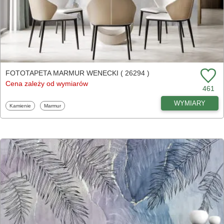
FOTOTAPETA MARMUR WENECKI ( 26294 )
Cena zależy od wymiarów
461
WYMIARY
Fototapety
Fototapety
Kamienie
Marmur