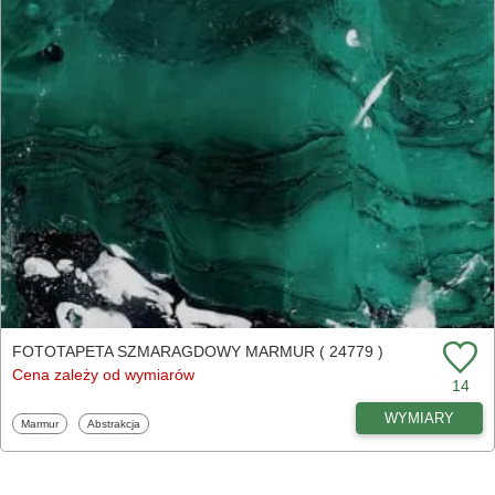
FOTOTAPETA SZMARAGDOWY MARMUR ( 24779 )
Cena zależy od wymiarów
14
WYMIARY
Fototapety
Fototapety
Marmur
Abstrakcja