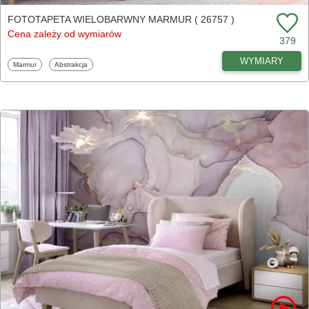
FOTOTAPETA WIELOBARWNY MARMUR ( 26757 )
Cena zależy od wymiarów
379
WYMIARY
Fototapety
Fototapety
Marmur
Abstrakcja