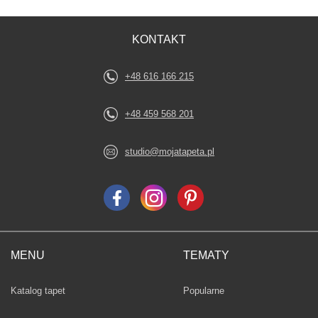
KONTAKT
+48 616 166 215
+48 459 568 201
studio@mojatapeta.pl
MENU
TEMATY
Fototapety
Katalog tapet
Popularne