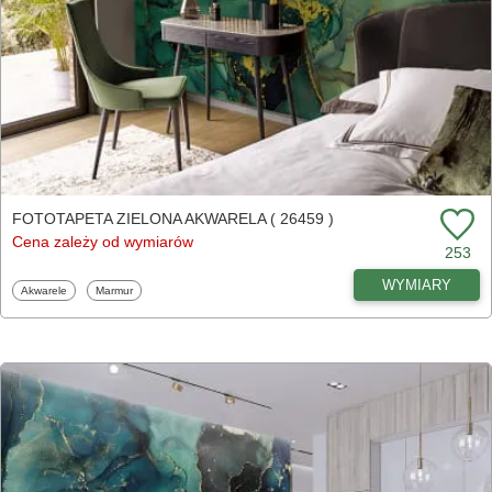
FOTOTAPETA ZIELONA AKWARELA ( 26459 )
Cena zależy od wymiarów
253
WYMIARY
Fototapety
Fototapety
Akwarele
Marmur