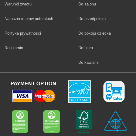
Fototapety
Warunki zwrotu
Do salonu
Fototapety
Naruszenie praw autorskich
Do przedpokoju
Fototapety
Polityka prywatności
Do pokoju dziecka
Fototapety
Regulamin
Do biura
Fototapety
Do kawiarni