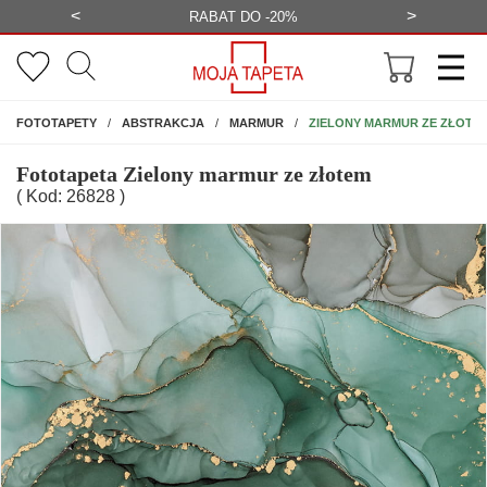
<
>
-20%
BEZPŁATNA WIZUALIZACJA
WYS
NA ŚCIANĘ
ZIELONY MARMUR ZE ZŁOTE
FOTOTAPETY
ABSTRAKCJA
MARMUR
Fototapeta Zielony marmur ze złotem
( Kod: 26828 )