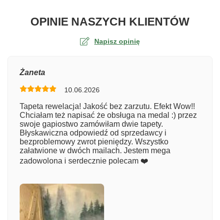
O TA
OPINIE NASZYCH KLIENTÓW
Napisz opinię
Ocena
Żaneta
10.06.2026
Numer zamówienia
Tapeta rewelacja! Jakość bez zarzutu. Efekt Wow!!
Chciałam też napisać że obsługa na medal :) przez
swoje gapiostwo zamówiłam dwie tapety.
Błyskawiczna odpowiedź od sprzedawcy i
Imię
bezproblemowy zwrot pieniędzy. Wszystko
załatwione w dwóch mailach. Jestem mega
zadowolona i serdecznie polecam ❤️
Komentarz