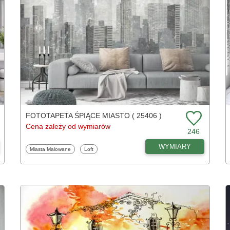
FOTOTAPETA ŚPIĄCE MIASTO ( 25406 )
Cena zależy od wymiarów
246
WYMIARY
Fototapety
Fototapety
Miasta Malowane
Loft