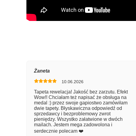
Oce
Żaneta
10.06.2026
Num
Tapeta rewelacja! Jakość bez zarzutu. Efekt
Wow!! Chciałam też napisać że obsługa na
Imię
medal :) przez swoje gapiostwo zamówiłam
dwie tapety. Błyskawiczna odpowiedź od
sprzedawcy i bezproblemowy zwrot
pieniędzy. Wszystko załatwione w dwóch
Kom
mailach. Jestem mega zadowolona i
serdecznie polecam ❤️