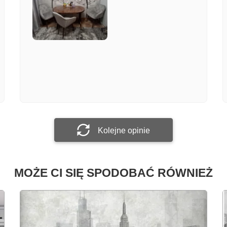
Załącz zdjęcie
Prześlij opinię
Kolejne opinie
MOŻE CI SIĘ SPODOBAĆ RÓWNIEŻ