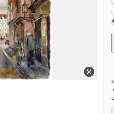
3
D
C