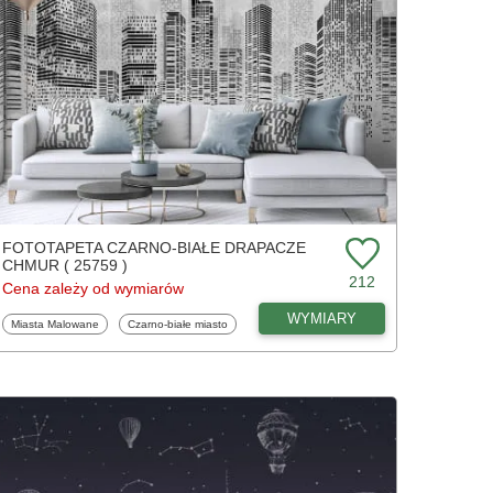
FOTOTAPETA CZARNO-BIAŁE DRAPACZE
CHMUR ( 25759 )
212
Cena zależy od wymiarów
WYMIARY
Fototapety
Fototapety
Miasta Malowane
Czarno-białe miasto