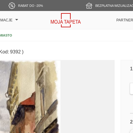
RABAT DO -20%
BEZPŁATNA WIZUALIZA
RMACJE
PARTNE
MIASTO
 Kod: 9392 )
1
2