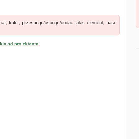
at, kolor, przesunąć/usunąć/dodać jakiś element; nasi
ic od projektanta