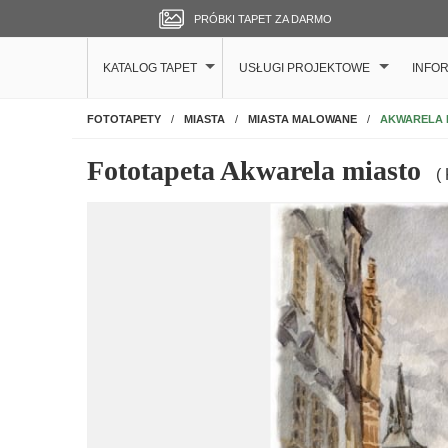
PRÓBKI TAPET ZA DARMO
KATALOG TAPET
USŁUGI PROJEKTOWE
INFO
NA ŚCIANĘ
AKWARELA 
FOTOTAPETY
MIASTA
MIASTA MALOWANE
Fototapeta Akwarela miasto
(