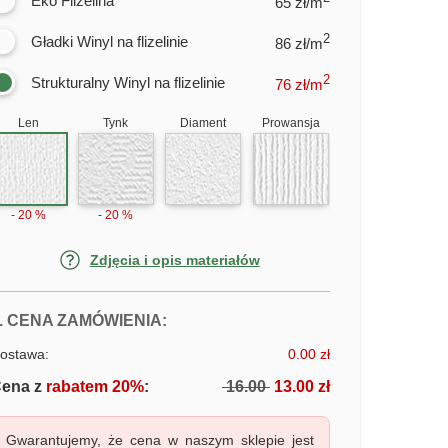
Eko Flizelina
65 zł/m
2
Gładki Winyl na flizelinie
86 zł/m
2
Strukturalny Winyl na flizelinie
76
zł/m
Len
Tynk
Diament
Prowansja
- 20 %
- 20 %
Zdjęcia i opis materiałów
FOTOTAPETY AKWARELA MIASTO
. CENA ZAMÓWIENIA:
ostawa:
0.00 zł
ena z
rabatem 20%
:
16.00
13.00 zł
Gwarantujemy, że cena w naszym sklepie jest