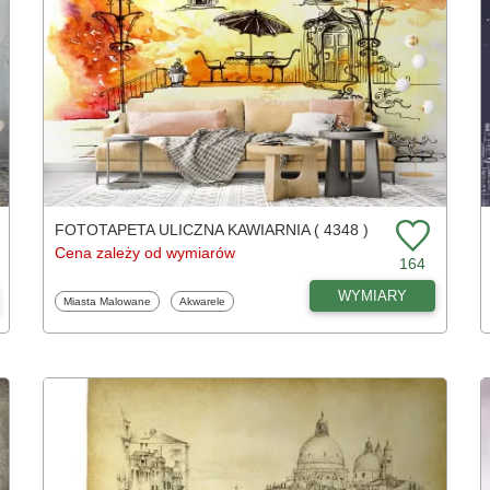
FOTOTAPETA ULICZNA KAWIARNIA ( 4348 )
Cena zależy od wymiarów
164
WYMIARY
Fototapety
Fototapety
Miasta Malowane
Akwarele