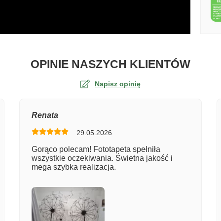
O TA
OPINIE NASZYCH KLIENTÓW
Napisz opinię
na
Renata
29.05.2026
er zamówienia
Gorąco polecam! Fototapeta spełniła
wszystkie oczekiwania. Świetna jakość i
mega szybka realizacja.
entarz