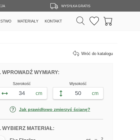
CJA
WYSYŁKA GRATIS
RSTWO
MATERIAŁY
KONTAKT
Wróć do katalogu
DOPASUJ FOTOTAPETĘ AKWARELA MIA
FOTOTAPETY AKWARELA MIAS
. WPROWADŹ WYMIARY:
Szerokość
Wysokość
cm
cm
Jak prawidłowo zmierzyć ścianę?
DLA FOTOTAPETY AKWARELA MI
. WYBIERZ MATERIAŁ:
2