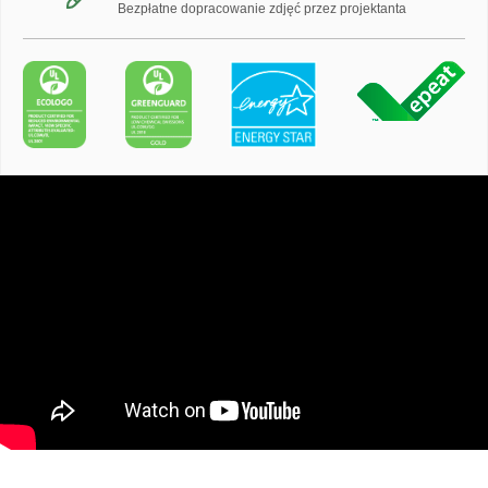
Bezpłatne dopracowanie zdjęć przez projektanta