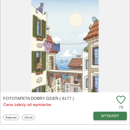
FOTOTAPETA DOBRY DZIEŃ ( 8177 )
Cena zależy od wymiarów
79
WYMIARY
Fototapety
Fototapety
Bajkowe
Uliczki