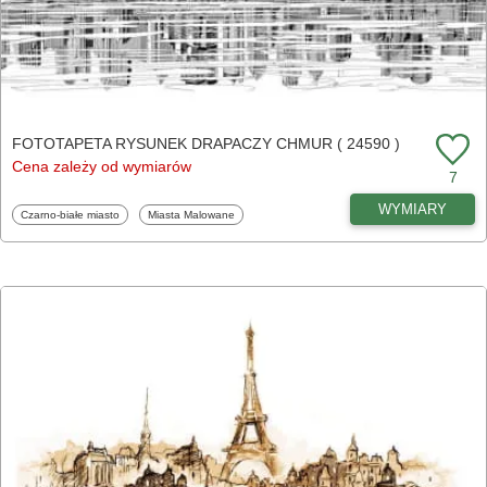
FOTOTAPETA RYSUNEK DRAPACZY CHMUR ( 24590 )
Cena zależy od wymiarów
7
WYMIARY
Fototapety
Fototapety
Czarno-białe miasto
Miasta Malowane