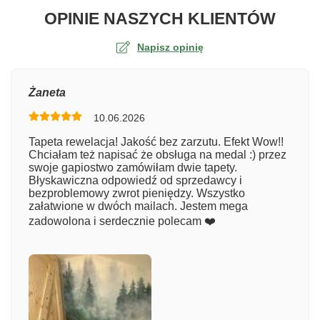
O TA
OPINIE NASZYCH KLIENTÓW
Napisz opinię
Ocena
Żaneta
10.06.2026
Numer zamówienia
Tapeta rewelacja! Jakość bez zarzutu. Efekt Wow!!
Chciałam też napisać że obsługa na medal :) przez
swoje gapiostwo zamówiłam dwie tapety.
Błyskawiczna odpowiedź od sprzedawcy i
Imię
bezproblemowy zwrot pieniędzy. Wszystko
załatwione w dwóch mailach. Jestem mega
zadowolona i serdecznie polecam ❤️
Komentarz