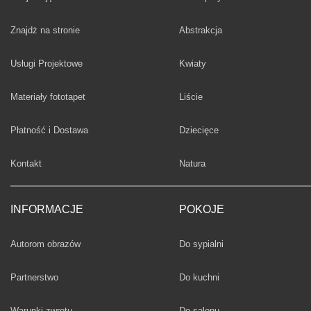
Fototapety
Znajdż na stronie
Abstrakcja
Fototapety
Usługi Projektowe
Kwiaty
Fototapety
Materiały fototapet
Liście
Fototapety
Płatność i Dostawa
Dziecięce
Fototapety
Kontakt
Natura
INFORMACJE
POKOJE
Fototapety
Autorom obrazów
Do sypialni
Fototapety
Partnerstwo
Do kuchni
Fototapety
Warunki zwrotu
Do salonu