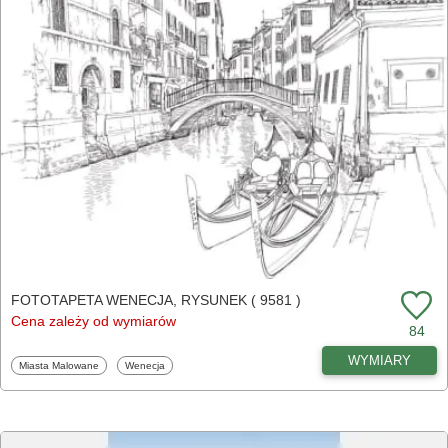
FOTOTAPETA WENECJA, RYSUNEK ( 9581 )
Cena zależy od wymiarów
84
WYMIARY
Fototapety
Fototapety
Miasta Malowane
Wenecja