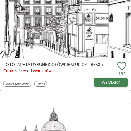
FOTOTAPETA RYSUNEK OŁÓWKIEM ULICY ( 6653 )
Cena zależy od wymiarów
192
WYMIARY
Fototapety
Fototapety
Miasta Malowane
Uliczki