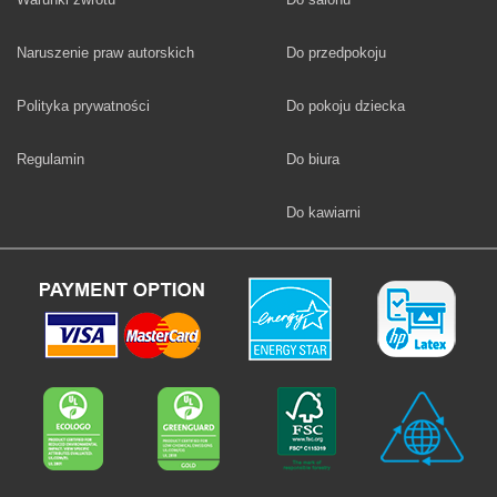
Fototapety
Naruszenie praw autorskich
Do przedpokoju
Fototapety
Polityka prywatności
Do pokoju dziecka
Fototapety
Regulamin
Do biura
Fototapety
Do kawiarni