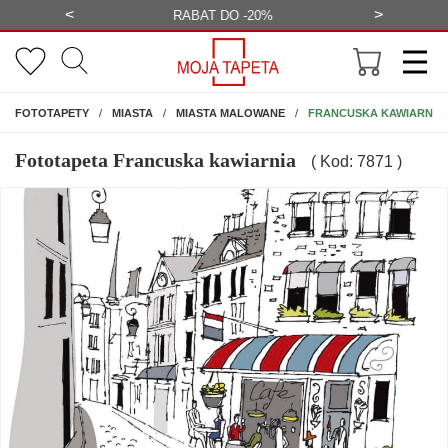
<
>
-20%
BEZPŁATNA WIZUALIZACJA
WYS
NA ŚCIANĘ
FRANCUSKA KAWIARNIA
FOTOTAPETY
MIASTA
MIASTA MALOWANE
Fototapeta Francuska kawiarnia
( Kod: 7871 )