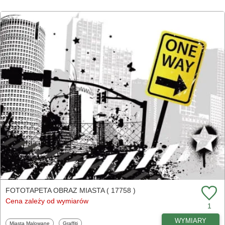
FOTOTAPETA OBRAZ MIASTA ( 17758 )
Cena zależy od wymiarów
1
WYMIARY
Fototapety
Fototapety
Miasta Malowane
Graffiti