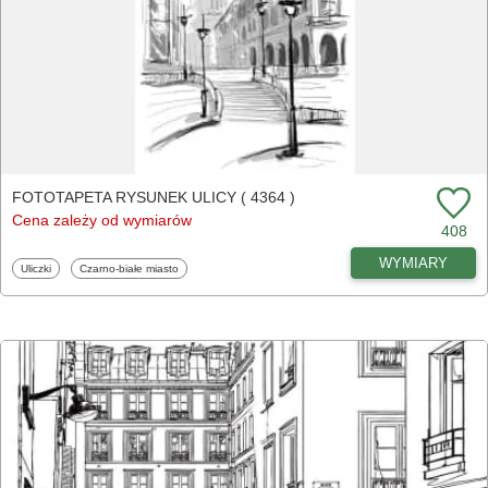
FOTOTAPETA RYSUNEK ULICY ( 4364 )
Cena zależy od wymiarów
408
WYMIARY
Fototapety
Fototapety
Uliczki
Czarno-białe miasto