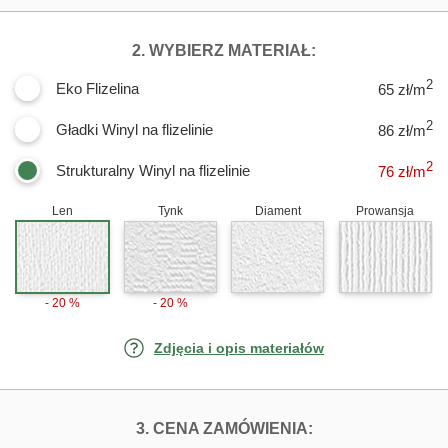
DLA FOTOTAPE
2. WYBIERZ MATERIAŁ:
2
Eko Flizelina
65 zł/m
2
Gładki Winyl na flizelinie
86 zł/m
2
Strukturalny Winyl na flizelinie
76
zł/m
Len
Tynk
Diament
Prowansja
- 20 %
- 20 %
Zdjęcia i opis materiałów
FOTOTAPETY FR
3. CENA ZAMÓWIENIA: