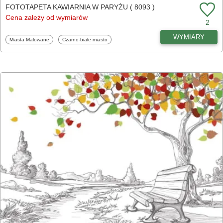
FOTOTAPETA KAWIARNIA W PARYŻU ( 8093 )
Cena zależy od wymiarów
2
WYMIARY
Fototapety
Fototapety
Miasta Malowane
Czarno-białe miasto