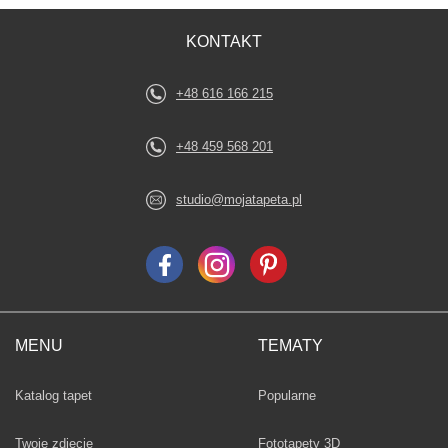
KONTAKT
+48 616 166 215
+48 459 568 201
studio@mojatapeta.pl
MENU
TEMATY
Fototapety
Katalog tapet
Popularne
Twoje zdjęcie
Fototapety 3D