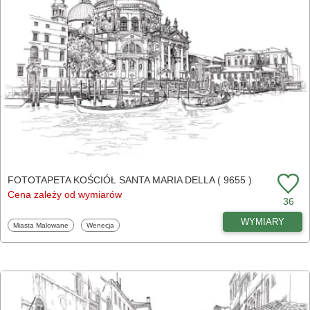
FOTOTAPETA KOŚCIÓŁ SANTA MARIA DELLA ( 9655 )
Cena zależy od wymiarów
36
WYMIARY
Fototapety
Fototapety
Miasta Malowane
Wenecja