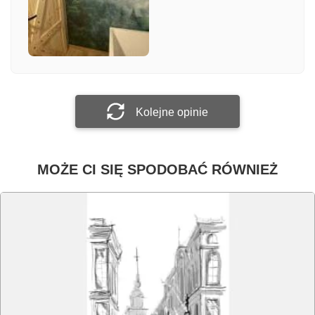
Załącz zdjęcie
Prześlij opinię
Kolejne opinie
MOŻE CI SIĘ SPODOBAĆ RÓWNIEŻ