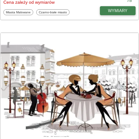
78
Cena zależy od wymiarów
WYMIARY
Fototapety
Fototapety
Miasta Malowane
Czarno-białe miasto