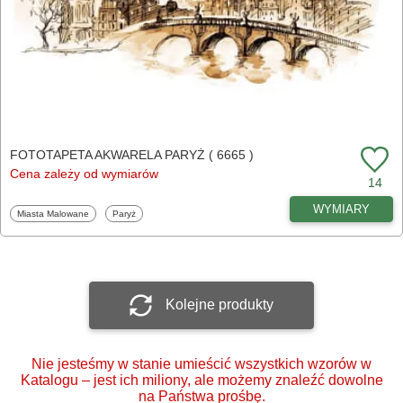
FOTOTAPETA AKWARELA PARYŻ ( 6665 )
Cena zależy od wymiarów
14
WYMIARY
Fototapety
Fototapety
Miasta Malowane
Paryż
Kolejne produkty
Nie jesteśmy w stanie umieścić wszystkich wzorów w
Katalogu – jest ich miliony, ale możemy znaleźć dowolne
na Państwa prośbę.