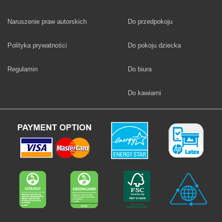
Fototapety
Naruszenie praw autorskich
Do przedpokoju
Fototapety
Polityka prywatności
Do pokoju dziecka
Fototapety
Regulamin
Do biura
Fototapety
Do kawiarni