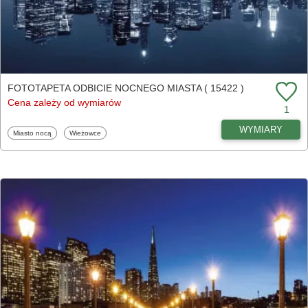
FOTOTAPETA ODBICIE NOCNEGO MIASTA ( 15422 )
Cena zależy od wymiarów
1
WYMIARY
Fototapety
Fototapety
Miasto nocą
Wieżowce