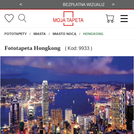
<
>
-20%
BEZPŁATNA WIZUALIZACJA
WYS
NA ŚCIANĘ
HONGKONG
FOTOTAPETY
MIASTA
MIASTO NOCĄ
Fototapeta Hongkong
( Kod: 9933 )