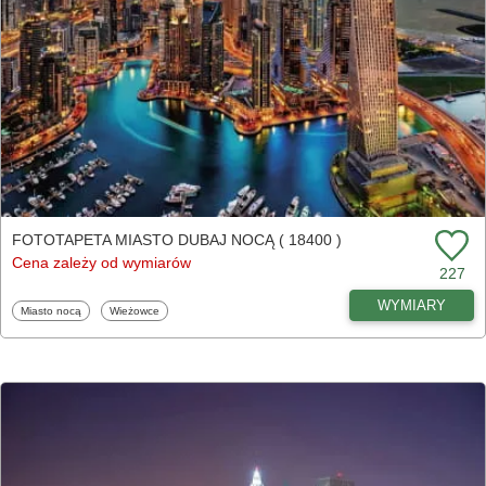
FOTOTAPETA MIASTO DUBAJ NOCĄ ( 18400 )
Cena zależy od wymiarów
227
WYMIARY
Fototapety
Fototapety
Miasto nocą
Wieżowce