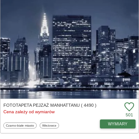
FOTOTAPETA PEJZAŻ MANHATTANU ( 4490 )
Cena zależy od wymiarów
501
WYMIARY
Fototapety
Fototapety
Czarno-białe miasto
Wieżowce