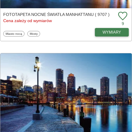
FOTOTAPETA NOCNE ŚWIATŁA MANHATTANU ( 9707 )
Cena zależy od wymiarów
9
WYMIARY
Fototapety
Fototapety
Miasto nocą
Mosty