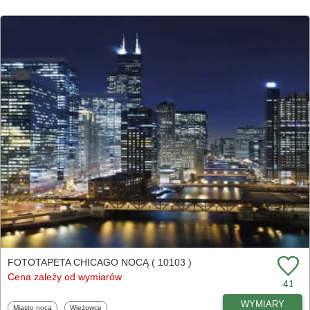
FOTOTAPETA CHICAGO NOCĄ ( 10103 )
Cena zależy od wymiarów
41
WYMIARY
Fototapety
Fototapety
Miasto nocą
Wieżowce