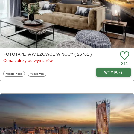
FOTOTAPETA WIEŻOWCE W NOCY ( 26761 )
Cena zależy od wymiarów
211
WYMIARY
Fototapety
Fototapety
Miasto nocą
Wieżowce