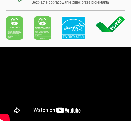
Bezpłatne dopracowanie zdjęć przez projektanta