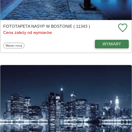
FOTOTAPETA NASYP W BOSTONIE ( 11343 )
Cena zależy od wymiarów
WYMIARY
Fototapety
Miasto nocą