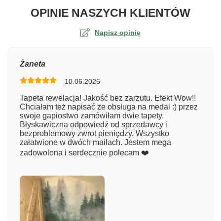
O TA
OPINIE NASZYCH KLIENTÓW
Napisz opinię
Ocena
Żaneta
10.06.2026
Numer zamówienia
Tapeta rewelacja! Jakość bez zarzutu. Efekt Wow!!
Chciałam też napisać że obsługa na medal :) przez
swoje gapiostwo zamówiłam dwie tapety.
Błyskawiczna odpowiedź od sprzedawcy i
Imię
bezproblemowy zwrot pieniędzy. Wszystko
załatwione w dwóch mailach. Jestem mega
zadowolona i serdecznie polecam ❤️
Komentarz