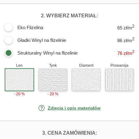
DLA FOTOTAPE
2. WYBIERZ MATERIAŁ:
2
Eko Flizelina
65 zł/m
2
Gładki Winyl na flizelinie
86 zł/m
2
Strukturalny Winyl na flizelinie
76
zł/m
Len
Tynk
Diament
Prowansja
- 20 %
- 20 %
Zdjęcia i opis materiałów
FOTOTAPETY H
3. CENA ZAMÓWIENIA: