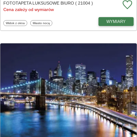
FOTOTAPETA LUKSUSOWE BIURO ( 21004 )
Cena zależy od wymiarów
WYMIARY
Fototapety
Fototapety
Widok z okna
Miasto nocą