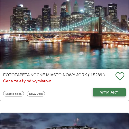
FOTOTAPETA NOCNE MIASTO NOWY JORK ( 15289 )
Cena zależy od wymiarów
1
WYMIARY
Fototapety
Fototapety
Miasto nocą
Nowy Jork