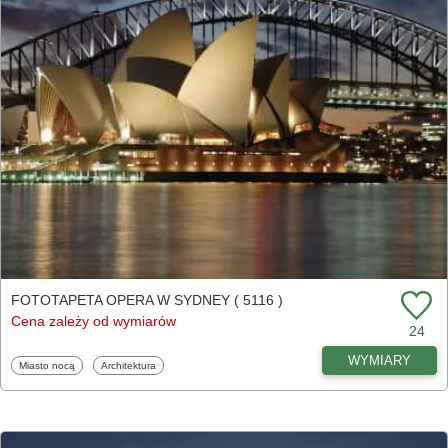
FOTOTAPETA OPERA W SYDNEY ( 5116 )
Cena zależy od wymiarów
24
WYMIARY
Fototapety
Fototapety
Miasto nocą
Architektura