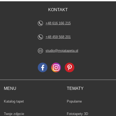
KONTAKT
+48 616 166 215
+48 459 568 201
studio@mojatapeta.pl
MENU
TEMATY
Fototapety
Katalog tapet
Popularne
Twoje zdjęcie
Fototapety 3D