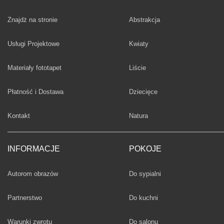
Fototapety
Znajdż na stronie
Abstrakcja
Fototapety
Usługi Projektowe
Kwiaty
Fototapety
Materiały fototapet
Liście
Fototapety
Płatność i Dostawa
Dziecięce
Fototapety
Kontakt
Natura
INFORMACJE
POKOJE
Fototapety
Autorom obrazów
Do sypialni
Fototapety
Partnerstwo
Do kuchni
Fototapety
Warunki zwrotu
Do salonu