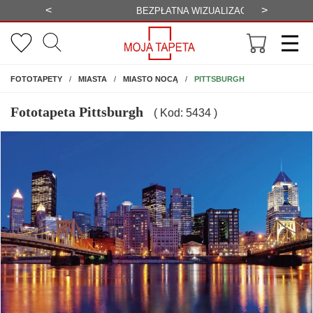
<
>
-20%
BEZPŁATNA WIZUALIZACJA
WYS
NA ŚCIANĘ
PITTSBURGH
FOTOTAPETY
MIASTA
MIASTO NOCĄ
Fototapeta Pittsburgh
( Kod: 5434 )