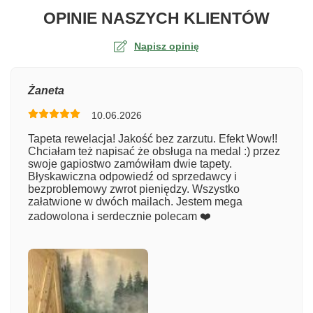
O TA
OPINIE NASZYCH KLIENTÓW
Napisz opinię
Ocena
Żaneta
10.06.2026
Numer zamówienia
Tapeta rewelacja! Jakość bez zarzutu. Efekt Wow!!
Chciałam też napisać że obsługa na medal :) przez
swoje gapiostwo zamówiłam dwie tapety.
Błyskawiczna odpowiedź od sprzedawcy i
Imię
bezproblemowy zwrot pieniędzy. Wszystko
załatwione w dwóch mailach. Jestem mega
zadowolona i serdecznie polecam ❤️
Komentarz