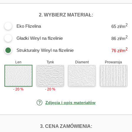
DLA FOTOTAPET
2. WYBIERZ MATERIAŁ:
2
Eko Flizelina
65 zł/m
2
Gładki Winyl na flizelinie
86 zł/m
2
Strukturalny Winyl na flizelinie
76
zł/m
Len
Tynk
Diament
Prowansja
- 20 %
- 20 %
Zdjęcia i opis materiałów
FOTOTAPETY PI
3. CENA ZAMÓWIENIA: