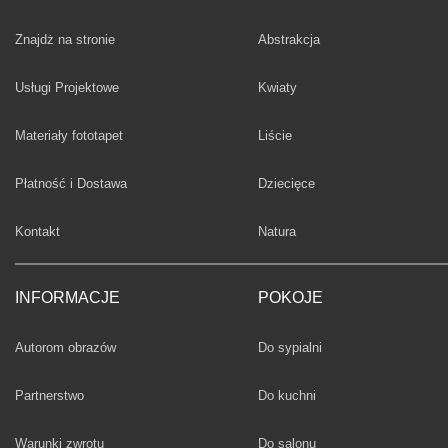
Fototapety
Znajdż na stronie
Abstrakcja
Fototapety
Usługi Projektowe
Kwiaty
Fototapety
Materiały fototapet
Liście
Fototapety
Płatność i Dostawa
Dziecięce
Fototapety
Kontakt
Natura
INFORMACJE
POKOJE
Fototapety
Autorom obrazów
Do sypialni
Fototapety
Partnerstwo
Do kuchni
Fototapety
Warunki zwrotu
Do salonu