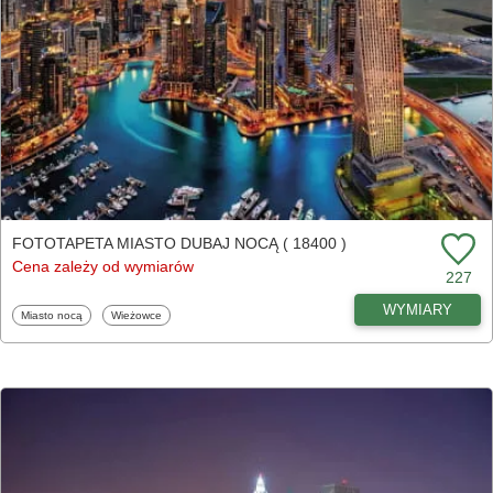
FOTOTAPETA MIASTO DUBAJ NOCĄ ( 18400 )
Cena zależy od wymiarów
227
WYMIARY
Fototapety
Fototapety
Miasto nocą
Wieżowce