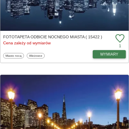
FOTOTAPETA ODBICIE NOCNEGO MIASTA ( 15422 )
Cena zależy od wymiarów
1
WYMIARY
Fototapety
Fototapety
Miasto nocą
Wieżowce