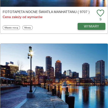
FOTOTAPETA NOCNE ŚWIATŁA MANHATTANU ( 9707 )
Cena zależy od wymiarów
9
WYMIARY
Fototapety
Fototapety
Miasto nocą
Mosty