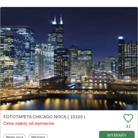
FOTOTAPETA CHICAGO NOCĄ ( 10103 )
Cena zależy od wymiarów
41
WYMIARY
Fototapety
Fototapety
Miasto nocą
Wieżowce