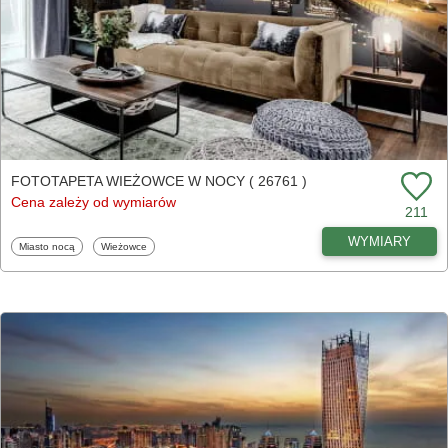
FOTOTAPETA WIEŻOWCE W NOCY ( 26761 )
Cena zależy od wymiarów
211
WYMIARY
Fototapety
Fototapety
Miasto nocą
Wieżowce