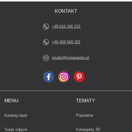
KONTAKT
+48 616 166 215
+48 459 568 201
studio@mojatapeta.pl
MENU
TEMATY
Fototapety
Katalog tapet
Popularne
Twoje zdjęcie
Fototapety 3D