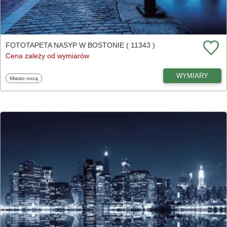
FOTOTAPETA NASYP W BOSTONIE ( 11343 )
Cena zależy od wymiarów
WYMIARY
Fototapety
Miasto nocą