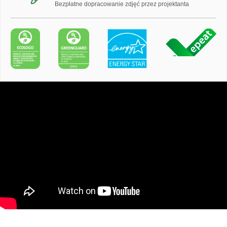
Bezpłatne dopracowanie zdjęć przez projektanta