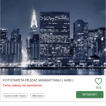
FOTOTAPETA PEJZAŻ MANHATTANU ( 4490 )
Cena zależy od wymiarów
501
WYMIARY
Fototapety
Fototapety
Czarno-białe miasto
Wieżowce