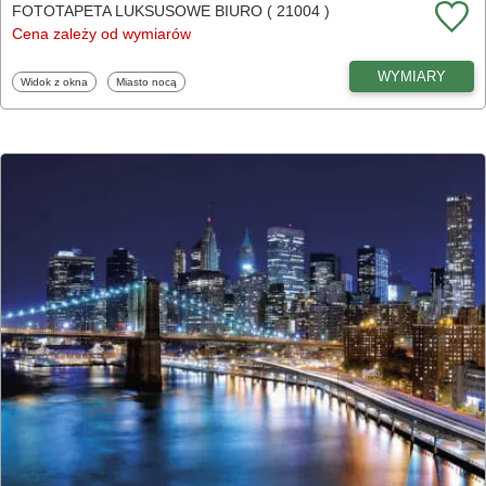
FOTOTAPETA LUKSUSOWE BIURO ( 21004 )
Cena zależy od wymiarów
WYMIARY
Fototapety
Fototapety
Widok z okna
Miasto nocą