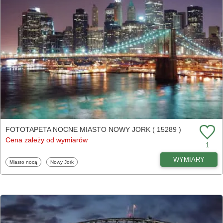
FOTOTAPETA NOCNE MIASTO NOWY JORK ( 15289 )
Cena zależy od wymiarów
1
WYMIARY
Fototapety
Fototapety
Miasto nocą
Nowy Jork