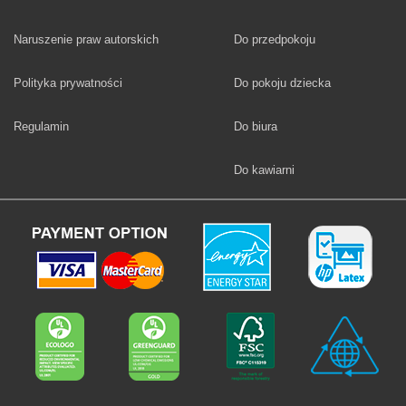
Fototapety
Naruszenie praw autorskich
Do przedpokoju
Fototapety
Polityka prywatności
Do pokoju dziecka
Fototapety
Regulamin
Do biura
Fototapety
Do kawiarni