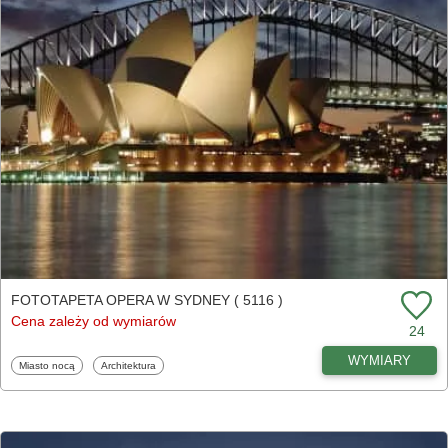
FOTOTAPETA OPERA W SYDNEY ( 5116 )
Cena zależy od wymiarów
24
WYMIARY
Fototapety
Fototapety
Miasto nocą
Architektura